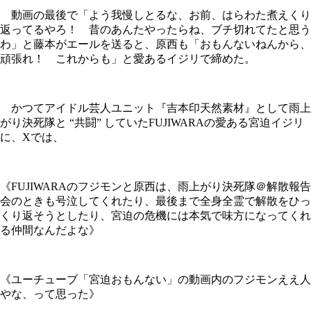
動画の最後で「よう我慢しとるな、お前、はらわた煮えくり
返ってるやろ！ 昔のあんたやったらね、ブチ切れてたと思う
わ」と藤本がエールを送ると、原西も「おもんないねんから、
頑張れ！ これからも」と愛あるイジリで締めた。
かつてアイドル芸人ユニット『吉本印天然素材』として雨上
がり決死隊と “共闘” していたFUJIWARAの愛ある宮迫イジリ
に、Xでは、
《FUJIWARAのフジモンと原西は、雨上がり決死隊＠解散報告
会のときも号泣してくれたり、最後まで全身全霊で解散をひっ
くり返そうとしたり、宮迫の危機には本気で味方になってくれ
る仲間なんだよな》
《ユーチューブ「宮迫おもんない」の動画内のフジモンええ人
やな、って思った》