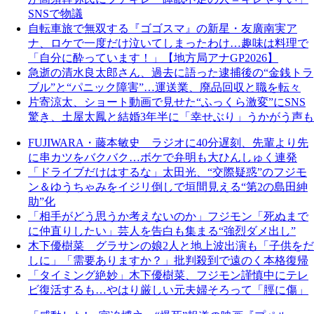
SNSで物議
自転車旅で無双する『ゴゴスマ』の新星・友廣南実ア
ナ、ロケで一度だけ泣いてしまったわけ…趣味は料理で
「自分に酔っています！」【地方局アナGP2026】
急逝の清水良太郎さん、過去に語った逮捕後の“金銭トラ
ブル”と“パニック障害”…運送業、廃品回収と職を転々
片寄涼太、ショート動画で見せた“ふっくら激変”にSNS
驚き、土屋太鳳と結婚3年半に「幸せぶり」うかがう声も
FUJIWARA・藤本敏史 ラジオに40分遅刻、先輩より先
に串カツをバクバク…ボケで弁明も大ひんしゅく連発
「ドライブだけはするな」太田光、“交際疑惑”のフジモ
ン＆ゆうちゃみをイジリ倒しで垣間見える“第2の島田紳
助”化
「相手がどう思うか考えないのか」フジモン「死ぬまで
に仲直りしたい」芸人を告白も集まる“強烈ダメ出し”
木下優樹菜 グラサンの娘2人と地上波出演も「子供をだ
しに」「需要ありますか？」批判殺到で遠のく本格復帰
「タイミング絶妙」木下優樹菜、フジモン謹慎中にテレ
ビ復活するも…やはり厳しい元夫婦そろって「脛に傷」