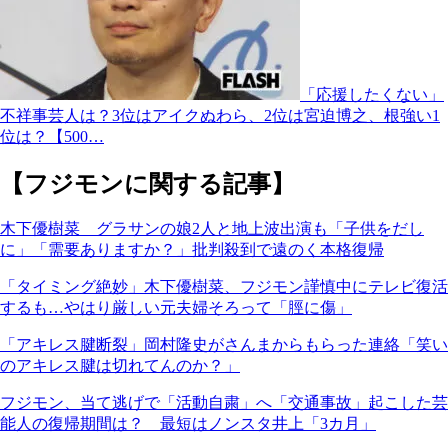
「応援したくない」
不祥事芸人は？3位はアイクぬわら、2位は宮迫博之、根強い1
位は？【500…
【フジモンに関する記事】
木下優樹菜 グラサンの娘2人と地上波出演も「子供をだし
に」「需要ありますか？」批判殺到で遠のく本格復帰
「タイミング絶妙」木下優樹菜、フジモン謹慎中にテレビ復活
するも…やはり厳しい元夫婦そろって「脛に傷」
「アキレス腱断裂」岡村隆史がさんまからもらった連絡「笑い
のアキレス腱は切れてんのか？」
フジモン、当て逃げで「活動自粛」へ「交通事故」起こした芸
能人の復帰期間は？ 最短はノンスタ井上「3カ月」