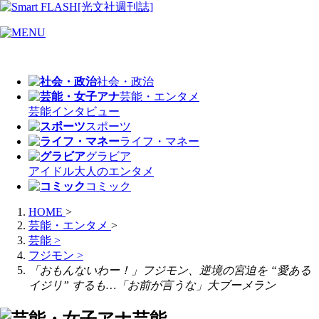
社会・政治
芸能・エンタメ
芸能
インタビュー
スポーツ
ライフ・マネー
グラビア
アイドル
大人のエンタメ
コミック
HOME
>
芸能・エンタメ
>
芸能
>
フジモン
>
「おもんないわー！」フジモン、逆境の宮迫を “愛ある
イジリ” するも…「お前が言うな」大ブーメラン
芸能