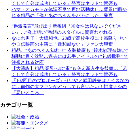
くして自分は成功している」発言はネットで賛否も
ハマ・オカモトが体調不良で再び活動休止…背景に囁か
れる粗品の「俺とあのちゃんをバカにした」発言
“過激発言”飛び出す新番組『※女性は見ないでくださ
い』…“炎上狙い”番組のスタイルに賛否わかれる
なにわ男子・大橋和也、28歳で高校生役に！霜降りせい
や自伝映画の主演に「違和感ない」ファン大興奮
粗品、“あのちゃん匂わせ” 衣装披露も “鈴木紗理奈嫌い”
騒動に貫く沈黙…過去には若手アイドルの “礼儀批判” で
注視される対応
【大演説】粗品 業界への“毒”も交え新入生を鼓舞…「若
くして自分は成功している」発言はネットで賛否も
『102回目のプロポーズ』せいやと武田鉄矢はナイスなの
に…前作の大ファンがどうしても言いたい！忖度ナシの
「悪いところ」
カテゴリ一覧