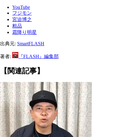
YouTube
フジモン
宮迫博之
粗品
霜降り明星
出典元:
SmartFLASH
著者:
『FLASH』編集部
【関連記事】