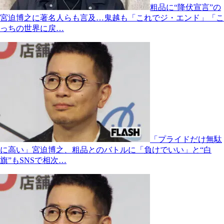
粗品に“降伏宣言”の
宮迫博之に著名人らも言及…鬼越も「これでジ・エンド」「こ
っちの世界に戻…
「プライドだけ無駄
に高い」宮迫博之、粗品とのバトルに「負けでいい」と“白
旗”もSNSで相次…