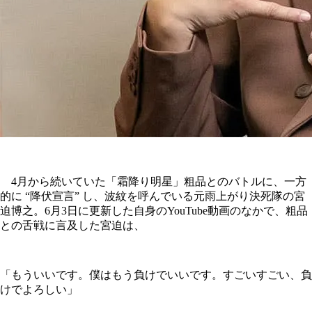
4月から続いていた「霜降り明星」粗品とのバトルに、一方
的に “降伏宣言” し、波紋を呼んでいる元雨上がり決死隊の宮
迫博之。6月3日に更新した自身のYouTube動画のなかで、粗品
との舌戦に言及した宮迫は、
「もういいです。僕はもう負けでいいです。すごいすごい、負
けでよろしい」