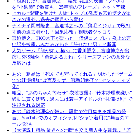
「感動した!」宮迫博之 “爆死”報道の映画『プペル』
を“小泉節”で激賞も「25年前のフレーズ」ネット辛辣
ヒカル “影響を受けた人物”トップ10発表も宮迫博之がま
さかの選外…過去の蜜月から変化
ナイナイ岡村隆史 宮迫博之への「薄毛イジり」で殴打
寸前の過去明かし「因果応報」視聴者ツッコミ
宮迫博之、TKO木下が語った「僧侶コスプレ」炎上の言
い訳を披露…みなみかわも「許せない男」と断罪
人気ゲーム『龍が如く 極3』に香川照之、宮迫博之が出
演しSNS騒然「勇気あるよね」シリーズファンの意外な
反応とは
あの 粗品は「死んでも守ってくれる」明かした“ゲーム
での絆”騒動には言及せず、冠番組終了で“センシティブ
化”
粗品、“あのちゃん匂わせ” 衣装披露も “鈴木紗理奈嫌い”
騒動に貫く沈黙…過去には若手アイドルの “礼儀批判” で
注視される対応
あの「鈴木紗理奈が嫌い」騒動で注目集まる粗品の発
言、YouTubeでのオフィシャルTシャツ着用に“無言のエ
ール”説も
【大演説】粗品 業界への“毒”も交え新入生を鼓舞…「若