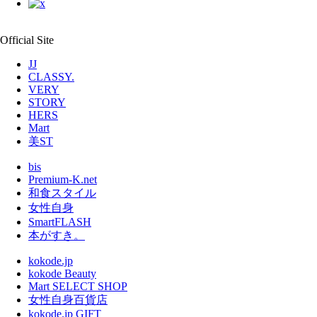
Official Site
JJ
CLASSY.
VERY
STORY
HERS
Mart
美ST
bis
Premium-K.net
和食スタイル
女性自身
SmartFLASH
本がすき。
kokode.jp
kokode Beauty
Mart SELECT SHOP
女性自身百貨店
kokode.jp GIFT