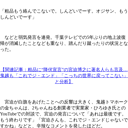
「粗品もう絡んでこないで。しんどいでーす。オジサン、もう
しんどいでーす」
などと弱気発言を連発。千葉テレビでの5年ぶりの地上波復
帰が消滅したことなども重なり、踏んだり蹴ったりの状況とな
った。
【関連記事：粗品に“降伏宣言”の宮迫博之に著名人らも言及…
鬼越も「これでジ・エンド」「こっちの世界に戻ってこない」
と分析】
宮迫が白旗をあげたことへの反響は大きく、鬼越トマホーク
の金ちゃんは、2ちゃんねる創業者で実業家・ひろゆき氏との
YouTubeでの対談で、宮迫の発言について「あれは最後です。
もう終わりです」「宮迫さんも、これでジ・エンドじゃないで
すかね」などと、辛辣なコメントを発したほどだ。