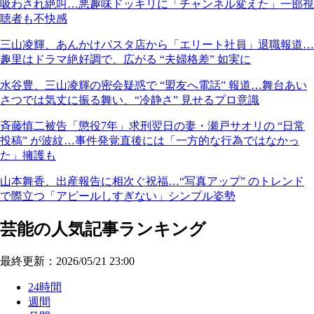
吸わされ絶叫…悪趣味ドッキリに「チャンネル変えた」一部視
聴者も不快感
三山凌輝、あんかけパスタ店から「エリート社員」退職報道…
趣里はドラマ絶好調で、広がる “夫婦格差” 如実に
水谷豊、三山凌輝の密会疑惑で “盟友へ電話” 報道…舞台あい
さつでは気丈に振る舞い、“冷静さ” 見せるプロ意識
斉藤慎二被告「懲役7年」求刑翌日の妻・瀬戸サオリの “日常
投稿” が波紋…事件発覚直後には「一方的な行為ではなかっ
た」擁護も
山本舞香、出産報告に相次ぐ祝福…“写真アップ” のトレンド
で際立つ「アピールしすぎない」シンプル姿勢
芸能の人気記事ランキング
最終更新：2026/05/21 23:00
24時間
週間