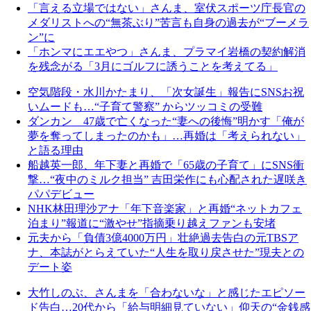
「言える立場ではない」さんま、室伏スポーツ庁長官の
メダリストへの“無茶ぶり”苦言も自身の過去が“ブーメラ
ン”に
「ホンマにエエやつ」さんま、プラマイ岩橋の契約解消
を残念がる「3月にゴルフに誘うことを考えてる」
空気階段・水川かたまり、「次女誕生」報告にSNSお祝
いムードも…“子育て警察” からツッコミの受難
ダンカン 47歳で亡くなった“妻への後悔”明かす「俺が
夢を奪ってしまったのかも」…再婚は「考えられない」
と語る理由
船越英一郎、年下妻と再婚で「65歳の子育て」にSNS衝
撃…“夜中のミルク担当” 吉田栄作にも心配された遅咲き
パパデビュー
NHK林田理沙アナ「年下音楽家」と再婚“ネットカフェ
泊まり”報道に“激やせ”指摘乗り越えファンも安堵
元夫から「負債3億4000万円」壮絶過去告白の元TBSア
ナ、本誌がとらえていた“人生を取り戻させた”現夫との
デート姿
大竹しのぶ、さんまを「合わないな」と感じたエピソー
ド告白…20代から「給与明細見ていない」仰天の“金銭感