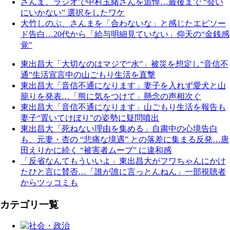
さんま、ラジオで中村玉緒さんを追悼…最後まで “会い
にいかない” 選択をしたワケ
大竹しのぶ、さんまを「合わないな」と感じたエピソー
ド告白…20代から「給与明細見ていない」仰天の“金銭感
覚”
東出昌大「大切なのはマジで“水”」被災を想定し“音信不
通”生活宣言中の山ごもり生活を直撃
東出昌大「音信不通になります」妻子を入れず愛犬と山
籠りを発表…「熊に気をつけて」懸念の声相次ぐ
東出昌大「音信不通になります」山ごもり生活を報告も
妻子“置いてけぼり”の姿勢に疑問噴出
東出昌大「死ねない理由を集める」自粛中の心境告白
も、元妻・杏の “悲痛な境遇” との落差に集まる反発…唐
田えりかに続く “被害者ムーブ” に違和感
「反省なんてもういいよ」東出昌大がフワちゃんにかけ
たひと言に賛否…「誰が誰に言っとんねん」一部視聴者
からツッコミも
カテゴリ一覧