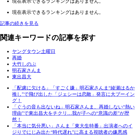
現在表示できるランキングはありません。
現在表示できるランキングはありません。
記事の続きを見る
関連キーワードの記事を探す
ヤングタウン土曜日
再婚
大竹しのぶ
明石家さんま
東出昌大
「配慮に欠ける」「すごく嫌」明石家さんま“綾瀬はるか
推し”で飛び出した「ジェシーは恋敵」発言に大ブーイン
グ！
「ぐうの音も出ないね」明石家さんま、再婚しない“熱い
理由”で東出昌大をチクリ…我が子への“意識の差”が歴
然！
「本当に気分悪い」さんま「東大生特番」出演者へのイ
ジりでにじみ出た“時代遅れ”に高まる視聴者の嫌悪感