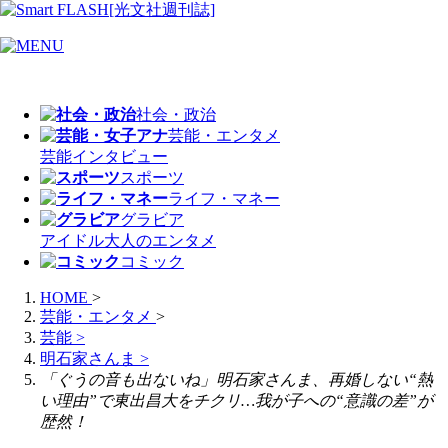
社会・政治
芸能・エンタメ
芸能
インタビュー
スポーツ
ライフ・マネー
グラビア
アイドル
大人のエンタメ
コミック
HOME
>
芸能・エンタメ
>
芸能
>
明石家さんま
>
「ぐうの音も出ないね」明石家さんま、再婚しない“熱
い理由”で東出昌大をチクリ…我が子への“意識の差”が
歴然！