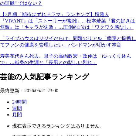
の証拠” ではない？
【7月期「期待はずれドラマ」ランキング】堺雅人
『VIVANT』は「ストーリーが複雑」、松本若菜『君の好きは
無敵』は「キャラが失敗」…圧倒的1位は「ワクワク感なし」
「ライブハウスはジジイだらけ」問題のリアル「病院と提携し
てファンの健康を管理したい」バンドマンが明かす本音
寿美花代さん死去、息子の高嶋政宏・政伸は「ゆっくり休ん
で」…献身の生涯と「長男との悲しい別れ」
芸能の人気記事ランキング
最終更新：2026/05/21 23:00
24時間
週間
月間
現在表示できるランキングはありません。