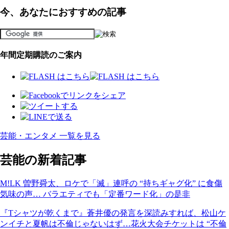
今、あなたにおすすめの記事
年間定期購読のご案内
芸能・エンタメ 一覧を見る
芸能の新着記事
M!LK 曽野舜太、ロケで「滅」連呼の “持ちギャグ化” に食傷
気味の声… バラエティでも「定番ワード化」の是非
『Tシャツが乾くまで』蒼井優の発言を深読みすれば、松山ケ
ンイチと夏帆は不倫じゃないはず…花火大会チケットは “不倫