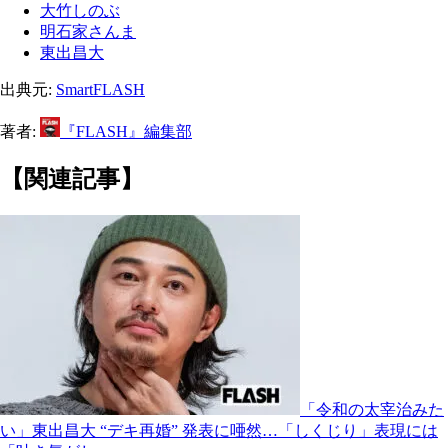
大竹しのぶ
明石家さんま
東出昌大
出典元:
SmartFLASH
著者:
『FLASH』編集部
【関連記事】
「令和の太宰治みた
い」東出昌大 “デキ再婚” 発表に唖然…「しくじり」表現には