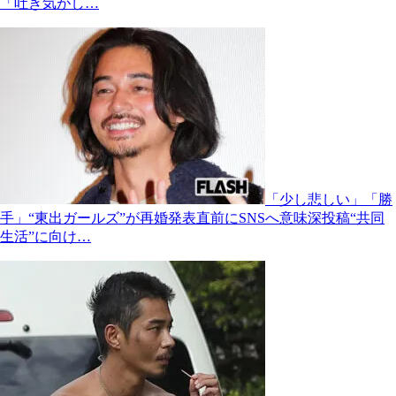
「吐き気がし…
「少し悲しい」「勝
手」“東出ガールズ”が再婚発表直前にSNSへ意味深投稿“共同
生活”に向け…