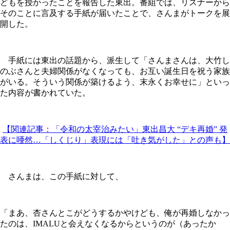
どもを授かったことを報告した東出。番組では、リスナーから
そのことに言及する手紙が届いたことで、さんまがトークを展
開した。
手紙には東出の話題から、派生して「さんまさんは、大竹し
のぶさんと夫婦関係がなくなっても、お互い誕生日を祝う家族
がいる。そういう関係が築けるよう、末永くお幸せに」といっ
た内容が書かれていた。
【関連記事：「令和の太宰治みたい」東出昌大 “デキ再婚” 発
表に唖然…「しくじり」表現には「吐き気がした」との声も】
さんまは、この手紙に対して、
「まあ、杏さんとこがどうするかやけども、俺が再婚しなかっ
たのは、IMALUと会えなくなるからというのが（あったか