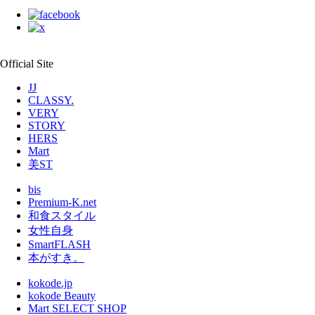
Official Site
JJ
CLASSY.
VERY
STORY
HERS
Mart
美ST
bis
Premium-K.net
和食スタイル
女性自身
SmartFLASH
本がすき。
kokode.jp
kokode Beauty
Mart SELECT SHOP