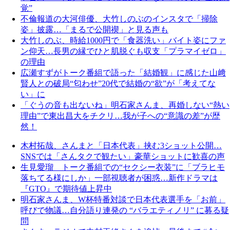
覚”
不倫報道の大河俳優、大竹しのぶのインスタで「掃除
姿」披露…「まるで公開禊」と見る声も
大竹しのぶ、時給1000円で「食器洗い」バイト姿にファ
ン仰天…長男の縁でひと肌脱ぐも収支「プラマイゼロ」
の理由
広瀬すずがトーク番組で語った「結婚観」に感じた山﨑
賢人との破局“匂わせ”20代で結婚の“欲”が「考えてな
い」に
「ぐうの音も出ないね」明石家さんま、再婚しない“熱い
理由”で東出昌大をチクリ…我が子への“意識の差”が歴
然！
木村拓哉、さんまと「日本代表」挟む3ショット公開…
SNSでは「さんタクで観たい」豪華ショットに歓喜の声
生見愛瑠 トーク番組での“セクシー衣装”に「ブラヒモ
落ちてる様にしか」一部視聴者が困惑…新作ドラマは
『GTO』で期待値上昇中
明石家さんま、W杯特番対談で日本代表選手を「お前」
呼びで物議…自分語り連発の “バラエティノリ” に募る疑
問