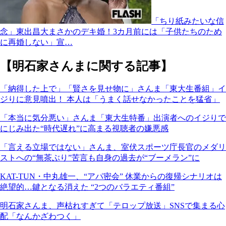
「ちり紙みたいな信
念」東出昌大まさかのデキ婚！3カ月前には「子供たちのため
に再婚しない」宣…
【明石家さんまに関する記事】
「納得した上で」「賢さを見せ物に」さんま「東大生番組」イ
ジりに意見噴出！ 本人は「うまく話せなかったことを猛省」
「本当に気分悪い」さんま「東大生特番」出演者へのイジりで
にじみ出た“時代遅れ”に高まる視聴者の嫌悪感
「言える立場ではない」さんま、室伏スポーツ庁長官のメダリ
ストへの“無茶ぶり”苦言も自身の過去が“ブーメラン”に
KAT-TUN・中丸雄一、“アパ密会” 休業からの復帰シナリオは
絶望的…鍵となる消えた “2つのバラエティ番組”
明石家さんま、声枯れすぎて「テロップ放送」SNSで集まる心
配「なんかざわつく」