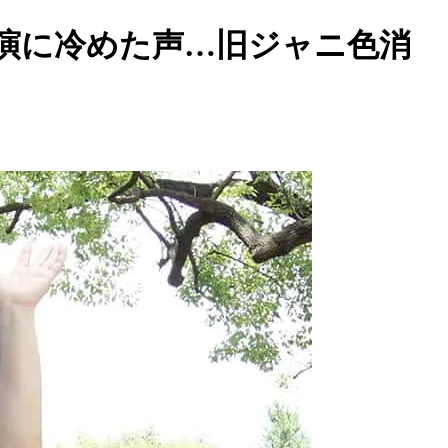
演に冷めた声…旧ジャニ色消