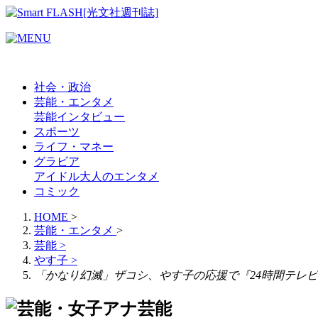
社会・政治
芸能・エンタメ
芸能
インタビュー
スポーツ
ライフ・マネー
グラビア
アイドル
大人のエンタメ
コミック
HOME
>
芸能・エンタメ
>
芸能
>
やす子
>
「かなり幻滅」ザコシ、やす子の応援で『24時間テレ
芸能