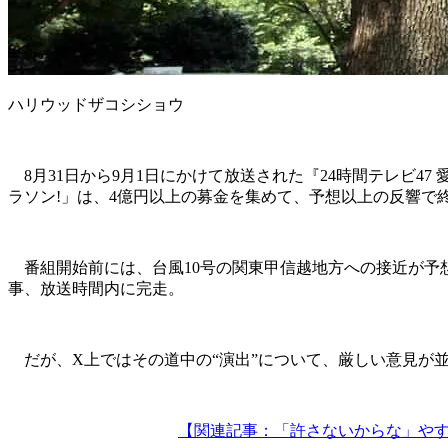
ハリウッドザコシショウ
8月31日から9月1日にかけて放送された『24時間テレビ4
ラソン!」は、4億円以上の募金を集めて、予想以上の反響で
番組開始前には、台風10号の関東甲信越地方への接近が予
事、放送時間内に完走。
だが、X上ではその道中の“演出”について、厳しい意見が
【関連記事：「許さないからな」やす