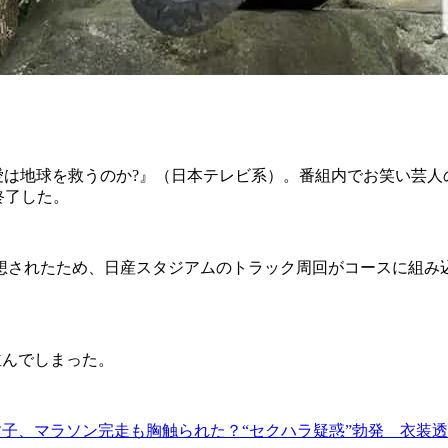
7 愛は地球を救うのか?』（日本テレビ系）。番組内でお笑い
終了した。
想されたため、日産スタジアムのトラック周回がコースに組み
並んでしまった。
子、マラソン完走も胸触られた？“セクハラ疑惑”勃発 衣装透