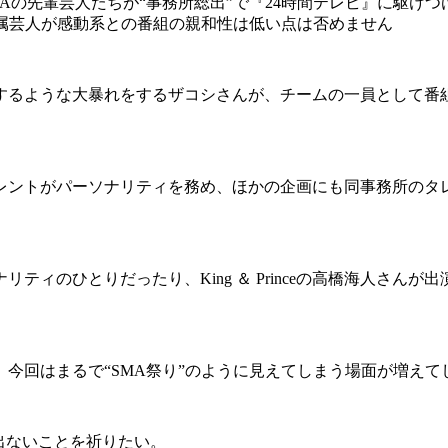
の先輩芸人たちが“事務所総出”で『24時間テレビ』に駆け
所属芸人が感動系との番組の親和性は低い点は否めません
るような大暴れをするザコシさんが、チームの一員として番
レントがパーソナリティを務め、ほかの企画にも同事務所のタレ
のひとりだったり、King ＆ Princeの高橋海人さんが出演し
今回はまるで“SMA祭り”のように見えてしまう場面が増えて
出ないことを祈りたい。