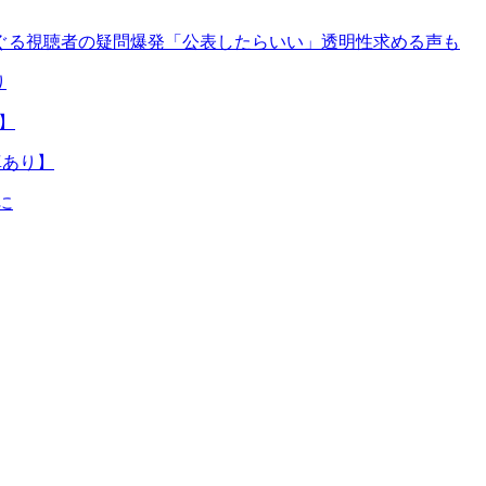
ぐる視聴者の疑問爆発「公表したらいい」透明性求める声も
り
】
真あり】
に