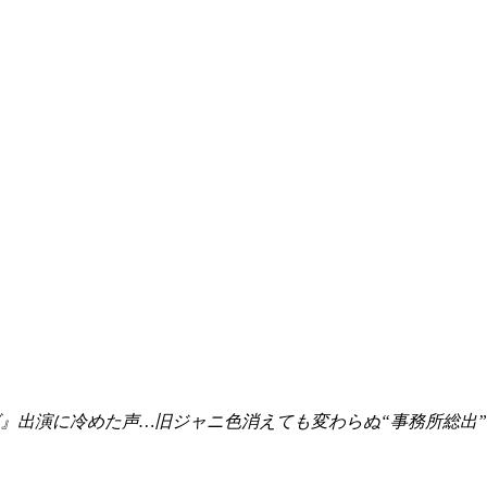
ビ』出演に冷めた声…旧ジャニ色消えても変わらぬ“事務所総出