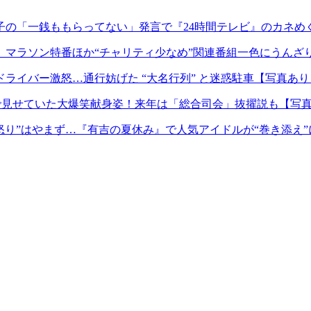
子の「一銭ももらってない」発言で『24時間テレビ』のカネめ
』マラソン特番ほか“チャリティ少なめ”関連番組一色にうんざ
ライバー激怒…通行妨げた “大名行列” と迷惑駐車【写真あり
裏で見せていた大爆笑献身姿！来年は「総合司会」抜擢説も【写
怒り”はやまず…『有吉の夏休み』で人気アイドルが“巻き添え”