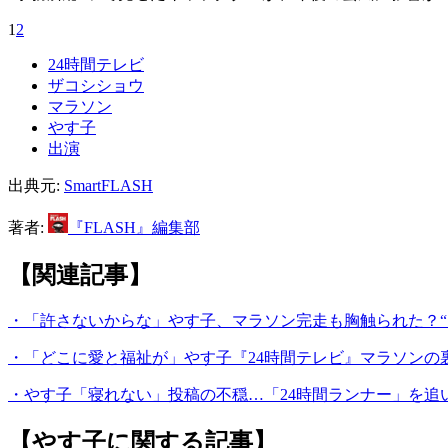
1
2
24時間テレビ
ザコシショウ
マラソン
やす子
出演
出典元:
SmartFLASH
著者:
『FLASH』編集部
【関連記事】
・「許さないからな」やす子、マラソン完走も胸触られた？“
・「どこに愛と福祉が」やす子『24時間テレビ』マラソンの
・やす子「寝れない」投稿の不穏…「24時間ランナー」を追
【やす子に関する記事】