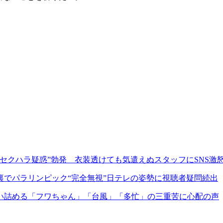
セクハラ疑惑”勃発 衣装透けても気遣えぬスタッフにSNS激
裏でパラリンピック“完全無視”日テレの姿勢に視聴者疑問続出
い詰める「フワちゃん」「台風」「多忙」の三重苦に心配の声