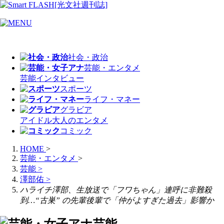
社会・政治
芸能・エンタメ
芸能
インタビュー
スポーツ
ライフ・マネー
グラビア
アイドル
大人のエンタメ
コミック
HOME
>
芸能・エンタメ
>
芸能
>
澤部佑
>
ハライチ澤部、生放送で「フワちゃん」連呼に非難殺
到…“古巣” の先輩後輩で「仲がよすぎた過去」影響か
芸能