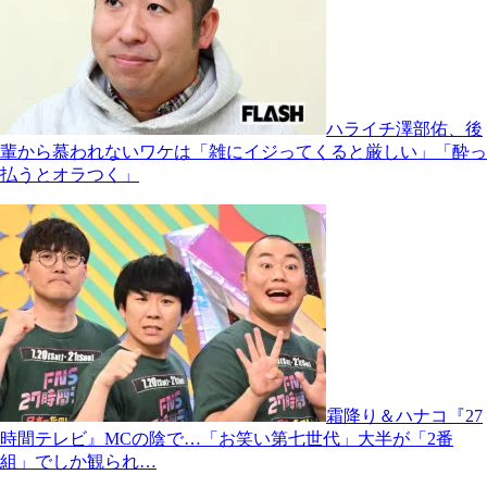
ハライチ澤部佑、後
輩から慕われないワケは「雑にイジってくると厳しい」「酔っ
払うとオラつく」
霜降り＆ハナコ『27
時間テレビ』MCの陰で…「お笑い第七世代」大半が「2番
組」でしか観られ…