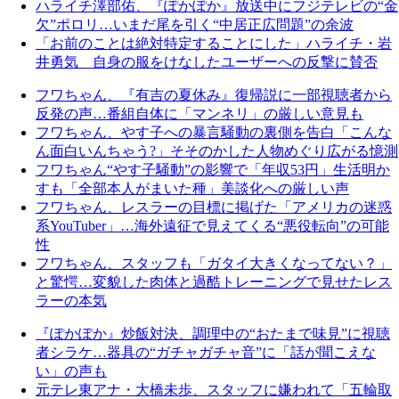
ハライチ澤部佑、『ぽかぽか』放送中にフジテレビの“金
欠”ポロリ…いまだ尾を引く“中居正広問題”の余波
「お前のことは絶対特定することにした」ハライチ・岩
井勇気 自身の服をけなしたユーザーへの反撃に賛否
フワちゃん、『有吉の夏休み』復帰説に一部視聴者から
反発の声…番組自体に「マンネリ」の厳しい意見も
フワちゃん、やす子への暴言騒動の裏側を告白「こんな
ん面白いんちゃう?」そそのかした人物めぐり広がる憶測
フワちゃん“やす子騒動”の影響で「年収53円」生活明か
すも「全部本人がまいた種」美談化への厳しい声
フワちゃん、レスラーの目標に掲げた「アメリカの迷惑
系YouTuber」…海外遠征で見えてくる“悪役転向”の可能
性
フワちゃん、スタッフも「ガタイ大きくなってない？」
と驚愕…変貌した肉体と過酷トレーニングで見せたレス
ラーの本気
『ぽかぽか』炒飯対決、調理中の“おたまで味見”に視聴
者シラケ…器具の“ガチャガチャ音”に「話が聞こえな
い」の声も
元テレ東アナ・大橋未歩、スタッフに嫌われて「五輪取