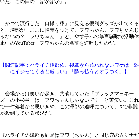
いた、この日の『ぽかぽか』。
かつて流行した「自撮り棒」に見える便利グッズが出てくる
と、澤部が「ここに携帯をつけて、フワちゃん。フワちゃんじ
ゃないの？ フワちゃん！」と、やす子への暴言騒動で活動休
止中のYouTuber・フワちゃんの名前を連呼したのだ。
【関連記事：ハライチ澤部佑、後輩から慕われないワケは「雑
にイジってくると厳しい」「酔っ払うとオラつく」】
会場からは笑いが起き、共演していた「ブラックマヨネー
ズ」の小杉竜一は「フワちゃんじゃないです」と苦笑い。これ
で一件落着かと思いきや、この澤部の連呼について、Xで非難
が殺到している状況だ。
《ハライチの澤部も結局はフワ（ちゃん）と同じ穴のムジナだ