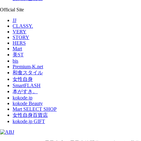
Official Site
JJ
CLASSY.
VERY
STORY
HERS
Mart
美ST
bis
Premium-K.net
和食スタイル
女性自身
SmartFLASH
本がすき。
kokode.jp
kokode Beauty
Mart SELECT SHOP
女性自身百貨店
kokode.jp GIFT