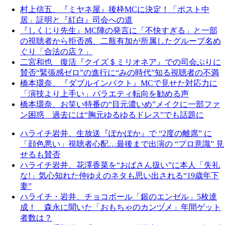
村上信五、『ミヤネ屋』後枠MCに決定！「ポスト中
居」証明と『紅白』司会への道
『しくじり先生』MC陣の発言に「不快すぎる」と一部
の視聴者から拒否感、二瓶有加が所属したグループ名め
ぐり「合法の店？」
二宮和也 復活『クイズ＄ミリオネア』での司会ぶりに
賛否“緊張感ゼロ”の進行に“みの時代”知る視聴者の不満
橋本環奈、『ダブルインパクト』MCで見せた対応力に
「演技より上手い」バラエティ転向を勧める声
橋本環奈、お笑い特番の“目元濃いめ”メイクに一部ファ
ン困惑 過去には“胸元ゆるゆるドレス”でも話題に
ハライチ岩井、生放送『ぽかぽか』で “2度の離席” に
「顔色悪い」視聴者心配…最後まで出演の “プロ意識” 見
せるも賛否
ハライチ岩井、花澤香菜を“おばさん扱い”に本人「失礼
な!」気心知れた仲ゆえのネタも思い出される“19歳年下
妻”
ハライチ・岩井、チョコボール「銀のエンゼル」5枚達
成！ 森永に聞いた「おもちゃのカンヅメ」年間ゲット
者数は？