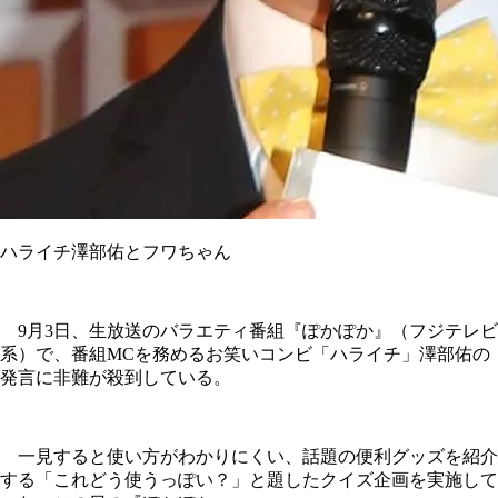
ハライチ澤部佑とフワちゃん
9月3日、生放送のバラエティ番組『ぽかぽか』（フジテレビ
系）で、番組MCを務めるお笑いコンビ「ハライチ」澤部佑の
発言に非難が殺到している。
一見すると使い方がわかりにくい、話題の便利グッズを紹介
する「これどう使うっぽい？」と題したクイズ企画を実施して