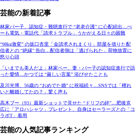
芸能の新着記事
林家パー子、認知症・難聴進行で “老老介護” に心配続出…ぺ
ーも電気・電話代「請求トラブル」うかがえる日々の困難
“98kg激変” の坂口杏里「金請求されまくり」部屋を借りた配
信者との “絶縁” 告白…配信者側は「逃げられた」荷物放置に
怒り心頭
「いまでも美人だよ」林家ペー、妻・パー子の認知症進行で語
った愛情…かつては “厳しい言葉” 浴びせたことも
及川光博、56歳の “おめでた婚” に祝福続々…SNSでは「檀れ
いと離婚してたの？」驚く声も
高木ブー（93）最新ショットで見せた “ドリフの絆”…肥後克
広に「アロハシャツ」プレゼント、自身はセーラーズとの「コ
ラボT」着用
芸能の人気記事ランキング