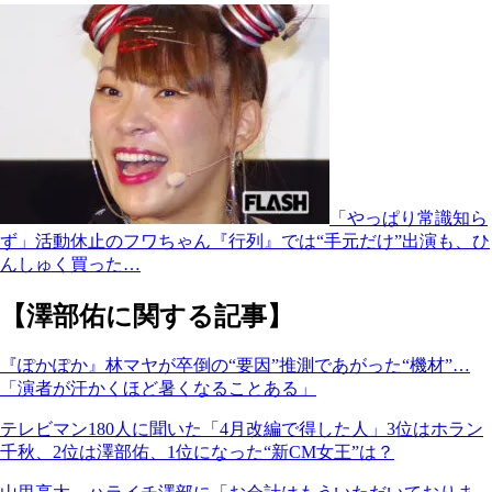
「やっぱり常識知ら
ず」活動休止のフワちゃん『行列』では“手元だけ”出演も、ひ
んしゅく買った…
【澤部佑に関する記事】
『ぽかぽか』林マヤが卒倒の“要因”推測であがった“機材”…
「演者が汗かくほど暑くなることある」
テレビマン180人に聞いた「4月改編で得した人」3位はホラン
千秋、2位は澤部佑、1位になった“新CM女王”は？