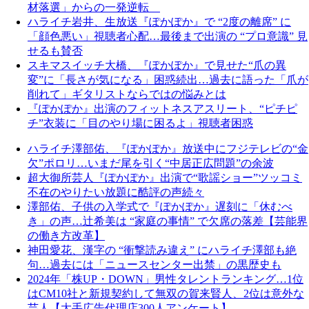
材落選」からの一発逆転
ハライチ岩井、生放送『ぽかぽか』で “2度の離席” に
「顔色悪い」視聴者心配…最後まで出演の “プロ意識” 見
せるも賛否
スキマスイッチ大橋、『ぽかぽか』で見せた“爪の異
変”に「長さが気になる」困惑続出…過去に語った「爪が
削れて」ギタリストならではの悩みとは
『ぽかぽか』出演のフィットネスアスリート、“ピチピ
チ”衣装に「目のやり場に困るよ」視聴者困惑
ハライチ澤部佑、『ぽかぽか』放送中にフジテレビの“金
欠”ポロリ…いまだ尾を引く“中居正広問題”の余波
超大御所芸人『ぽかぽか』出演で“歌謡ショー”ツッコミ
不在のやりたい放題に酷評の声続々
澤部佑、子供の入学式で『ぽかぽか』遅刻に「休むべ
き」の声…辻希美は “家庭の事情” で欠席の落差【芸能界
の働き方改革】
神田愛花、漢字の “衝撃読み違え” にハライチ澤部も絶
句…過去には「ニュースセンター出禁」の黒歴史も
2024年「株UP・DOWN」男性タレントランキング…1位
はCM10社と新規契約して無双の賀来賢人、2位は意外な
芸人【大手広告代理店300人アンケート】