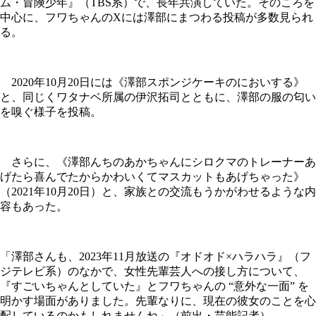
ム・冒険少年』（TBS系）で、長年共演していた。そのころを
中心に、フワちゃんのXには澤部にまつわる投稿が多数見られ
る。
2020年10月20日には《澤部スポンジケーキのにおいする》
と、同じくワタナベ所属の伊沢拓司とともに、澤部の服の匂い
を嗅ぐ様子を投稿。
さらに、《澤部んちのあかちゃんにシロクマのトレーナーあ
げたら喜んでたからかわいくてマスカットもあげちゃった》
（2021年10月20日）と、家族との交流もうかがわせるような内
容もあった。
「澤部さんも、2023年11月放送の『オドオド×ハラハラ』（フ
ジテレビ系）のなかで、女性先輩芸人への接し方について、
『すごいちゃんとしていた』とフワちゃんの “意外な一面” を
明かす場面がありました。先輩なりに、現在の彼女のことを心
配しているのかもしれませんね」（前出・芸能記者）