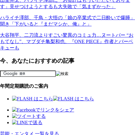
山里亮太、ハライチ澤部に「お会計はもういただいておりま
す」見せつけようとするも大失敗で「気まずかった」
ハライチ澤部、千鳥・大悟の「娘の卒業式で二日酔いで爆睡」
聞き「下がいると『まだマシか、俺』と」
大谷翔平、二刀流よりすごい驚異のコミュ力…ヌートバー “お
もてなし”、マブダチ亀梨和也、『ONE PIECE』作者とバーベ
キューも
今、あなたにおすすめの記事
年間定期購読のご案内
芸能・エンタメ 一覧を見る