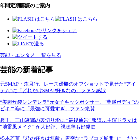
年間定期購読のご案内
芸能・エンタメ 一覧を見る
芸能の新着記事
元SMAP・森且行、レース優勝のオフショットで見せた“アイ
テム”に「どれだけSMAP好きなの」ファン感涙
“美脚炸裂シンデレラ”元女子キックボクサー、“豊満ボディ”の
ビキニ姿に「最強に可愛すぎ」ファン絶賛
趣里、三山凌輝の裏切り愛に “最後通告” 報道…主演ドラマは
“地雷風メイク” が大好評、視聴率も好発進
松本若菜『君の好きは無敵』唐突な “ラブコメ展開” に「だい