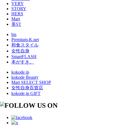
VERY
STORY
HERS
Mart
美ST
bis
Premium-K.net
和食スタイル
女性自身
SmartFLASH
本がすき。
kokode.jp
kokode Beauty
Mart SELECT SHOP
女性自身百貨店
kokode.jp GIFT