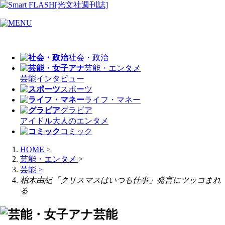
社会・政治
芸能・エンタメ
芸能
インタビュー
スポーツ
ライフ・マネー
グラビア
アイドル
大人のエンタメ
コミック
HOME
>
芸能・エンタメ
>
芸能
>
柏木由紀「クリスマスはいつも仕事」発言にツッコまれ
る
芸能