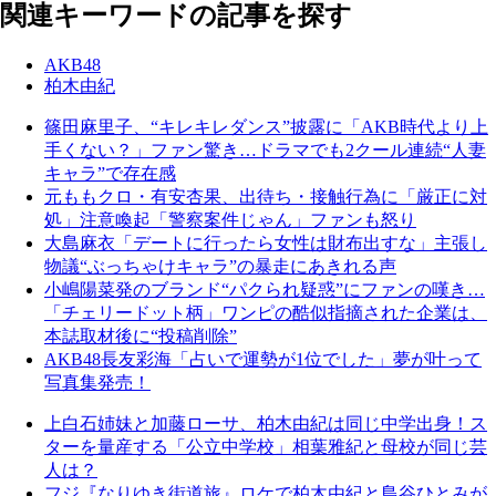
関連キーワードの記事を探す
AKB48
柏木由紀
篠田麻里子、“キレキレダンス”披露に「AKB時代より上
手くない？」ファン驚き…ドラマでも2クール連続“人妻
キャラ”で存在感
元ももクロ・有安杏果、出待ち・接触行為に「厳正に対
処」注意喚起「警察案件じゃん」ファンも怒り
大島麻衣「デートに行ったら女性は財布出すな」主張し
物議“ぶっちゃけキャラ”の暴走にあきれる声
小嶋陽菜発のブランド“パクられ疑惑”にファンの嘆き…
「チェリードット柄」ワンピの酷似指摘された企業は、
本誌取材後に“投稿削除”
AKB48長友彩海「占いで運勢が1位でした」夢が叶って
写真集発売！
上白石姉妹と加藤ローサ、柏木由紀は同じ中学出身！ス
ターを量産する「公立中学校」相葉雅紀と母校が同じ芸
人は？
フジ『なりゆき街道旅』ロケで柏木由紀と島谷ひとみが