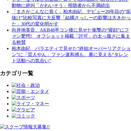
動物に絶叫「かわいそう」視聴者から不満続出
「まさかこんなに長く」柏木由紀、デビュー20年目の“垢
抜け”比較写真に大反響「結構さっしーの影響は大きかっ
た」30代の変化明かす
向井地美音、AKB48卒コン後に見せた衝撃の“寝顔”にフ
ァン驚愕! オフショット掲載「許可」の太っ腹さに集ま
る称賛
柏木由紀 バラエティで見せた“終始オーバーリアクショ
ン”に「芸人やん」ファン違和感も、裏に見える“タレン
ト活動への気合い”
カテゴリ一覧