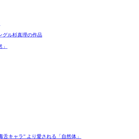
…
ングル杉真理の作品
然」
毒舌キャラ” より愛される「自然体」