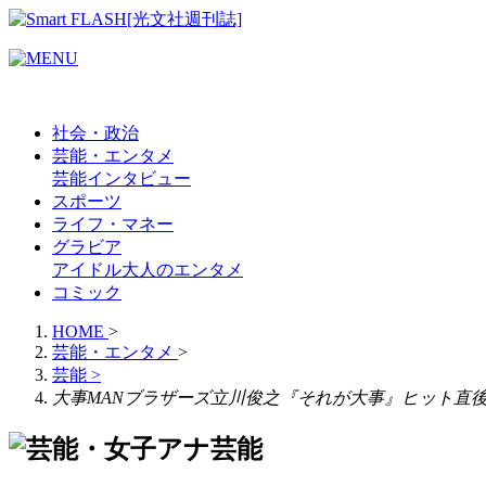
社会・政治
芸能・エンタメ
芸能
インタビュー
スポーツ
ライフ・マネー
グラビア
アイドル
大人のエンタメ
コミック
HOME
>
芸能・エンタメ
>
芸能
>
大事MANブラザーズ立川俊之『それが大事』ヒット直
芸能