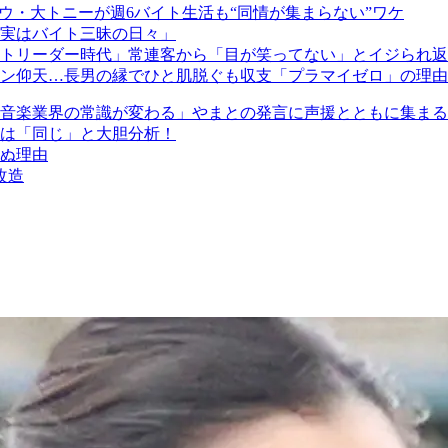
ウ・大トニーが週6バイト生活も“同情が集まらない”ワケ
実はバイト三昧の日々」
トリーダー時代」常連客から「目が笑ってない」とイジられ返し
ファン仰天…長男の縁でひと肌脱ぐも収支「プラマイゼロ」の理由
音楽業界の常識が変わる」やまとの発言に声援とともに集まる
は「同じ」と大胆分析！
ぬ理由
改造