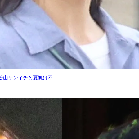
松山ケンイチと夏帆は不…