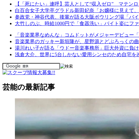
【「死にたい」連呼】芸人として“収入ゼロ” マテンロ
白百合女子大学卒グラドル新田妃奈「お嬢様に見えて、
参政党・神谷代表、後輩が語る大阪ボウリング場「バイ
大竹しのぶ、時給1000円で「食器洗い」バイト姿に
「音楽業界なめんな」コムドットがメジャーデビュー「
音楽業界のガッキー新垣隆が、星野源とどぶろっくの曲
湯川れい子が語る「ウドー音楽事務所」巨大外資に負け
浅倉大介、世界に5台しかない愛用シンセのため自宅を
芸能の最新記事