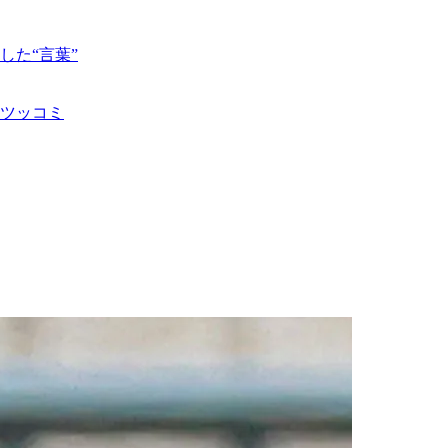
た“言葉”
ツッコミ