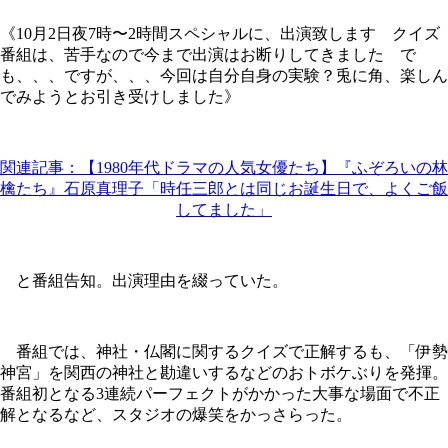
《10月2日夜7時〜2時間スペシャルに、出演致します クイズ
番組は、苦手なので今まで出演はお断りしてきました で
も、、、ですが、、、今回は自分自身の実験？兎に角、楽しん
でみようとお引き受けしました》
関連記事：【1980年代ドラマの人気女優たち】『ふぞろいの林
檎たち』石原真理子「時任三郎とは同じお誕生日で、よくご飯
してました」
と番組告知。出演理由を綴っていた。
番組では、神社・仏閣に関するクイズで正解するも、「伊勢
神宮」を関西の神社と勘違いするなどのおトボケぶりを発揮。
番組初となる3連続パーフェクトがかかった大事な場面で不正
解となるなど、スタジオの爆笑をかっさらった。