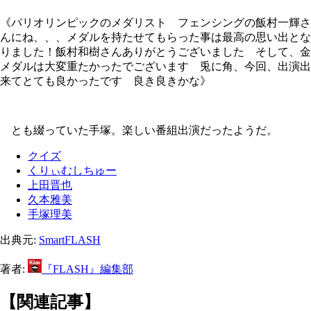
《パリオリンピックのメダリスト フェンシングの飯村一輝さ
んにね、、、メダルを持たせてもらった事は最高の思い出とな
りました！飯村和樹さんありがとうございました そして、金
メダルは大変重たかったでございます 兎に角、今回、出演出
来てとても良かったです 良き良きかな》
とも綴っていた手塚。楽しい番組出演だったようだ。
クイズ
くりぃむしちゅー
上田晋也
久本雅美
手塚理美
出典元:
SmartFLASH
著者:
『FLASH』編集部
【関連記事】