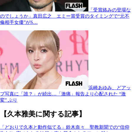
「受賞絡みの登場な
のでしょうか」真田広之 エミー賞受賞のタイミングで“元不
倫相手女優”がS…
浜崎あゆみ、どアッ
プ写真に「誰？」が続出…「激痛」報告より心配された “激
変” ぶり
【久本雅美に関する記事】
「どおりで久本と動作似てる」鈴木奈々 聖教新聞での“信仰