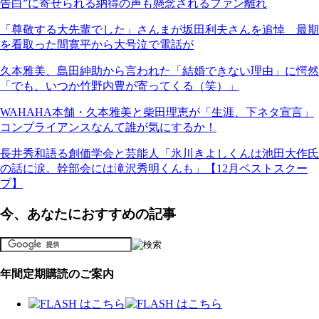
告白”に寄せられる納得の声も懸念されるファン離れ
「尊敬する大先輩でした」さんまが坂田利夫さんを追悼 最期
を看取った間寛平から大号泣で電話が
久本雅美、島田紳助から言われた「結婚できない理由」に愕然
「でも、いつか竹野内豊が寄ってくる（笑）」
WAHAHA本舗・久本雅美と柴田理恵が「生涯、下ネタ宣言」
コンプライアンスなんて誰が気にするか！
長井秀和語る創価学会と芸能人「氷川きよしくんは池田大作氏
の話に涙。幹部会には滝沢秀明くんも」【12月ベストスクー
プ】
今、あなたにおすすめの記事
年間定期購読のご案内