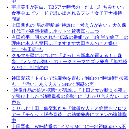
中
宇垣美里が告白、TBSアナ時代の「だまし討ちみたい」
食事会エピソードで思い出されるフジ「女子アナ接待」
問題
上田晋也の“男の距離感”持論に「考え方が古い」大久保
佳代子が痛烈指摘…ネットで賛否真っ二つ
有田哲平、明かされた“伝説の番組”が「3年半で終了」の
理由に本人も驚愕…「ますます太田さんのこと嫌い
に」“有田節”も
クルマを壁にぶつけて「よっしゃ新車が買える！」森
泉、“メンタル強い” のトークテーマでズレ発言「無神経
なだけ」批判の声
神田愛花「トイレで洗濯物を畳む」独自の “時短術” 披露
も、「汚い、ありえん」SNSで困惑の声
“映像作品の倍速視聴” が議論…『上田と女が吠える夜』
で飛び出した “効率重視の姿勢” に「わかり合えない」の
声も
くりぃむ上田、亀梨和也を「律儀な人」と絶賛もソロツ
アー「チケット販売直後」の結婚発表にファンの複雑胸
中
上田晋也、W杯特番の “イジりMC” に一部視聴者から不