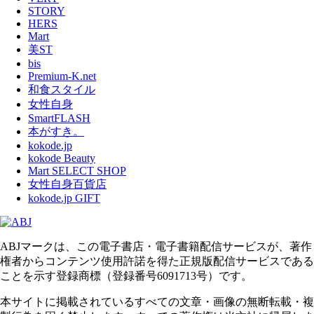
STORY
HERS
Mart
美ST
bis
Premium-K.net
和食スタイル
女性自身
SmartFLASH
本がすき。
kokode.jp
kokode Beauty
Mart SELECT SHOP
女性自身百貨店
kokode.jp GIFT
ABJマークは、この電子書店・電子書籍配信サービスが、著作
権者からコンテンツ使用許諾を得た正規版配信サービスである
ことを示す登録商標（登録番号6091713号）です。
本サイトに掲載されているすべての文章・画像の無断転載・複