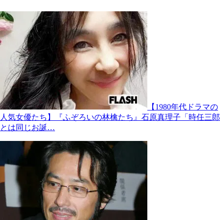
【1980年代ドラマの
人気女優たち】『ふぞろいの林檎たち』石原真理子「時任三郎
とは同じお誕…