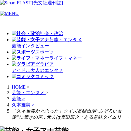
社会・政治
芸能・エンタメ
芸能
インタビュー
スポーツ
ライフ・マネー
グラビア
アイドル
大人のエンタメ
コミック
HOME
>
芸能・エンタメ
>
芸能
>
久本雅美
>
「久本雅美かと思った」クイズ番組出演“ふぞろい女
優”に驚きの声…元夫は真田広之「ある意味タイムリー」
芸能