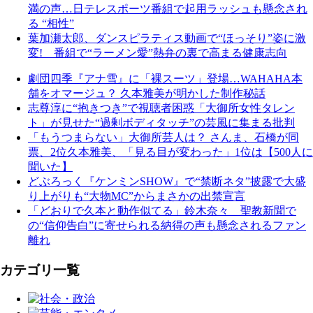
満の声…日テレスポーツ番組で起用ラッシュも懸念され
る “相性”
葉加瀬太郎、ダンスピラティス動画で“ほっそり”姿に激
変! 番組で“ラーメン愛”熱弁の裏で高まる健康志向
劇団四季『アナ雪』に「裸スーツ」登場…WAHAHA本
舗をオマージュ？ 久本雅美が明かした制作秘話
志尊淳に“抱きつき”で視聴者困惑「大御所女性タレン
ト」が見せた“過剰ボディタッチ”の芸風に集まる批判
「もうつまらない」大御所芸人は？ さんま、石橋が同
票、2位久本雅美、「見る目が変わった」1位は【500人に
聞いた】
どぶろっく『ケンミンSHOW』で“禁断ネタ”披露で大盛
り上がりも“大物MC”からまさかの出禁宣言
「どおりで久本と動作似てる」鈴木奈々 聖教新聞で
の“信仰告白”に寄せられる納得の声も懸念されるファン
離れ
カテゴリ一覧