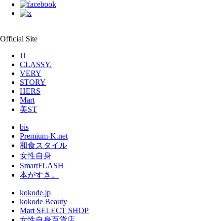
Official Site
JJ
CLASSY.
VERY
STORY
HERS
Mart
美ST
bis
Premium-K.net
和食スタイル
女性自身
SmartFLASH
本がすき。
kokode.jp
kokode Beauty
Mart SELECT SHOP
女性自身百貨店