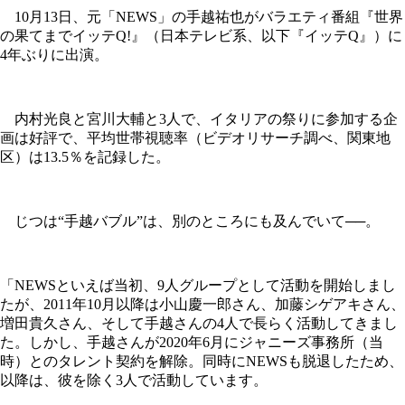
10月13日、元「NEWS」の手越祐也がバラエティ番組『世界
の果てまでイッテQ!』（日本テレビ系、以下『イッテQ』）に
4年ぶりに出演。
内村光良と宮川大輔と3人で、イタリアの祭りに参加する企
画は好評で、平均世帯視聴率（ビデオリサーチ調べ、関東地
区）は13.5％を記録した。
じつは“手越バブル”は、別のところにも及んでいて──。
「NEWSといえば当初、9人グループとして活動を開始しまし
たが、2011年10月以降は小山慶一郎さん、加藤シゲアキさん、
増田貴久さん、そして手越さんの4人で長らく活動してきまし
た。しかし、手越さんが2020年6月にジャニーズ事務所（当
時）とのタレント契約を解除。同時にNEWSも脱退したため、
以降は、彼を除く3人で活動しています。