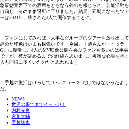
急事態宣言下での酒席をともなう外出を報じられ、芸能活動を
自粛し、そのまま退所に至りました。結局、延期になったツア
ーは2021年、残された3人で開催することに。
ファンにしてみれば、大事なグループのツアーを放り出して
辞めた印象はいまも根強いです。今回、手越さんが『イッテ
Q』に復帰し、4人のMV映像公開を喜ぶファンも多いのは事実
ですが、彼が辞めるまでの経緯を思い出し、複雑な心境を抱く
人も同様に多くいたのだと思われます」
手越の復活はけっして“いいニュース”だけではなかったよう
だ。
NEWS
世界の果てまでイッテQ！
内村光良
宮川大輔
手越祐也