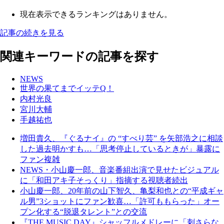
現在表示できるランキングはありません。
記事の続きを見る
関連キーワードの記事を探す
NEWS
世界の果てまでイッテQ！
内村光良
宮川大輔
手越祐也
増田貴久、『ぐるナイ』の “すべり芸” を矢部浩之に相談
した過去明かすも…「思考停止しているときが」暴露に
ファン複雑
NEWS・小山慶一郎、音楽番組出演で見せたビジュアル
に「和田アキ子そっくり」指摘する視聴者続出
小山慶一郎、20年前の山下智久、亀梨和也との“平成ギャ
ル男”3ショットにファン歓喜…「許可ももらった」オー
プン化する“脱退タレント”との交流
『THE MUSIC DAY』シャッフルメドレーに「刺さらな