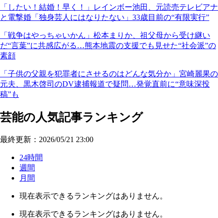
「したい！結婚！早く！」レインボー池田、元読売テレビアナ
と電撃婚「独身芸人にはなりたない」33歳目前の“有限実行”
「戦争はやっちゃいかん」松本まりか、祖父母から受け継い
だ“言葉”に共感広がる…熊本地震の支援でも見せた“社会派”の
素顔
「子供の父親を犯罪者にさせるのはどんな気分か」宮崎麗果の
元夫、黒木啓司のDV逮捕報道で疑問…発覚直前に“意味深投
稿”も
芸能の人気記事ランキング
最終更新：2026/05/21 23:00
24時間
週間
月間
現在表示できるランキングはありません。
現在表示できるランキングはありません。