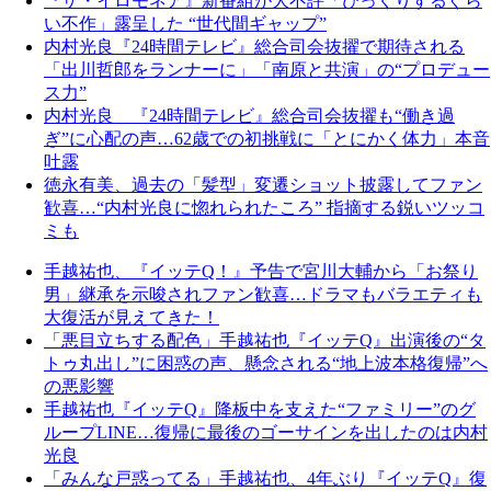
『ザ・イロモネア』新番組が大不評「びっくりするぐら
い不作」露呈した “世代間ギャップ”
内村光良『24時間テレビ』総合司会抜擢で期待される
「出川哲郎をランナーに」「南原と共演」の“プロデュー
ス力”
内村光良 『24時間テレビ』総合司会抜擢も“働き過
ぎ”に心配の声…62歳での初挑戦に「とにかく体力」本音
吐露
徳永有美、過去の「髪型」変遷ショット披露してファン
歓喜…“内村光良に惚れられたころ” 指摘する鋭いツッコ
ミも
手越祐也、『イッテQ！』予告で宮川大輔から「お祭り
男」継承を示唆されファン歓喜…ドラマもバラエティも
大復活が見えてきた！
「悪目立ちする配色」手越祐也『イッテQ』出演後の“タ
トゥ丸出し”に困惑の声、懸念される“地上波本格復帰”へ
の悪影響
手越祐也『イッテQ』降板中を支えた“ファミリー”のグ
ループLINE…復帰に最後のゴーサインを出したのは内村
光良
「みんな戸惑ってる」手越祐也、4年ぶり『イッテQ』復