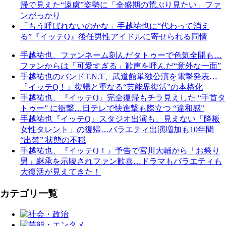
帰で見えた“遠慮”姿勢に「全盛期の荒ぶり見たい」ファ
ンがっかり
「もう呼ばれないのかな」手越祐也に“代わって消え
る”『イッテQ』後任男性アイドルに寄せられる同情
手越祐也、ファンネーム刻んだタトゥーで色気全開も…
ファンからは「可愛すぎる」歓声を呼んだ“意外な一面”
手越祐也のバンドT.N.T、武道館単独公演を電撃発表…
『イッテQ！』復帰と重なる“芸能界復活”の本格化
手越祐也、『イッテQ』完全復帰もチラ見えした “手首タ
トゥー” に衝撃…日テレで快進撃も際立つ “違和感”
手越祐也『イッテQ』スタジオ出演も、見えない「降板
女性タレント」の復帰…バラエティ出演増加も10年間
“出禁” 状態の不穏
手越祐也、『イッテQ！』予告で宮川大輔から「お祭り
男」継承を示唆されファン歓喜…ドラマもバラエティも
大復活が見えてきた！
カテゴリ一覧