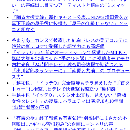
い」の声続出…目立つアーティストと選曲の“ミスマッ
チ”
『踊る大捜査線』新作キャスト公表…NEWS 増田貴久が
真下正義の息子役に抜擢も「息子の年齢じゃない」ツッ
コミ相次ぐ
谷まりあ、カンヌで披露した純白ドレスの美デコルテに
絶賛の嵐…ロケで発揮した語学力にも高評価
『イッテQ』2年前のオーディションで落選したM!LK・
塩崎太智を出演させた “手のひら返し” に視聴者モヤモヤ
内村光良『24時間テレビ』総合司会抜擢で期待される
「出川哲郎をランナーに」「南原と共演」の“プロデュー
ス力”
手越祐也、『イッテQ』完全復帰もチラ見えした “手首タ
トゥー” に衝撃…日テレで快進撃も際立つ “違和感”
手越祐也『イッテQ』スタジオ出演も、見えない「降板
女性タレント」の復帰…バラエティ出演増加も10年間
“出禁” 状態の不穏
『有吉の壁』終了報道も有吉弘行“別番組”にまさかの不
満噴出…“ギャル曽根頼み”の企画にマンネリの声