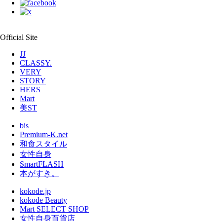
Official Site
JJ
CLASSY.
VERY
STORY
HERS
Mart
美ST
bis
Premium-K.net
和食スタイル
女性自身
SmartFLASH
本がすき。
kokode.jp
kokode Beauty
Mart SELECT SHOP
女性自身百貨店