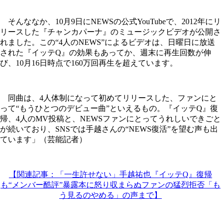
そんななか、10月9日にNEWSの公式YouTubeで、2012年にリ
リースした『チャンカパーナ』のミュージックビデオが公開さ
れました。この“4人のNEWS”によるビデオは、日曜日に放送
された『イッテQ』の効果もあってか、週末に再生回数が伸
び、10月16日時点で160万回再生を超えています。
同曲は、4人体制になって初めてリリースした、ファンにと
って“もうひとつのデビュー曲”といえるもの。『イッテQ』復
帰、4人のMV投稿と、NEWSファンにとってうれしいできごと
が続いており、SNSでは手越さんの“NEWS復活”を望む声も出
ています」（芸能記者）
【関連記事：「一生許せない」手越祐也『イッテQ』復帰
も“メンバー酷評”暴露本に怒り収まらぬファンの猛烈拒否「も
う見るのやめる」の声まで】