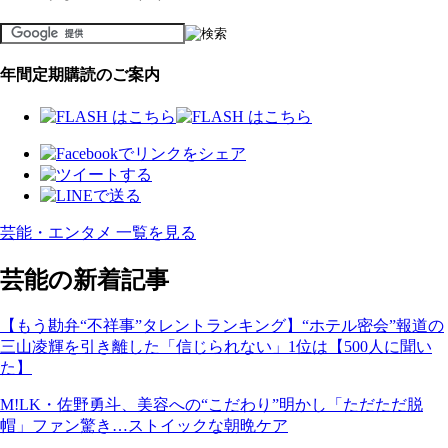
年間定期購読のご案内
芸能・エンタメ 一覧を見る
芸能の新着記事
【もう勘弁“不祥事”タレントランキング】“ホテル密会”報道の
三山凌輝を引き離した「信じられない」1位は【500人に聞い
た】
M!LK・佐野勇斗、美容への“こだわり”明かし「ただただ脱
帽」ファン驚き…ストイックな朝晩ケア