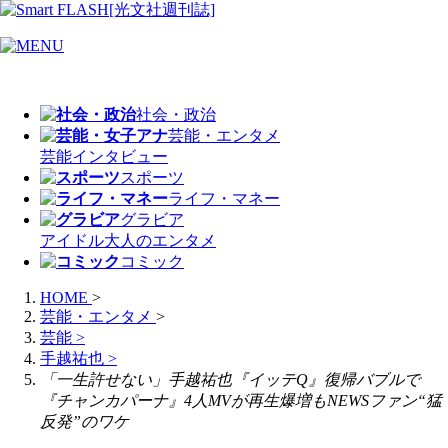
社会・政治
芸能・エンタメ
芸能
インタビュー
スポーツ
ライフ・マネー
グラビア
アイドル
大人のエンタメ
コミック
HOME
>
芸能・エンタメ
>
芸能
>
手越祐也
>
「一生許せない」手越祐也『イッテQ』復帰バブルで
『チャンカパーナ』4人MVが再生爆増もNEWSファン“猛
反発”のワケ