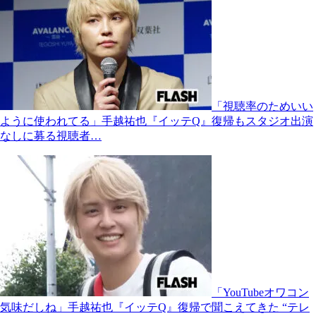
「視聴率のためいい
ように使われてる」手越祐也『イッテQ』復帰もスタジオ出演
なしに募る視聴者…
「YouTubeオワコン
気味だしね」手越祐也『イッテQ』復帰で聞こえてきた “テレ