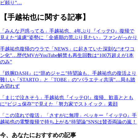
ビ頼り”…
【手越祐也に関する記事】
「みんな戸惑ってる」手越祐也、4年ぶり『イッテQ』復帰で
見えた“遠慮”姿勢に「全盛期の荒ぶり見たい」ファンがっかり
手越祐也復帰のウラで「NEWS」に起きていた深刻な“オワコ
ン化”…歴代MVがYouTube解禁も再生回数は“100万超えが1本
のみ”
『鉄腕DASH』に“辞めジャニ”待望論も、手越祐也の復活より
難しい「STARTO」と「TOBE」の“バラエティ共演”…局も踏
み切れず
「まじで泣きそう」手越祐也『イッテQ!』復帰、歓喜ととも
に“ビジュ保存”で見えた「努力家でストイック」素顔
「この流れで復活」「さすがに無理」ベッキー『イッテQ』手
越祐也の電撃復帰で持ち上がる“待望論”SNSは賛否両論の嵐！
今、あなたにおすすめの記事