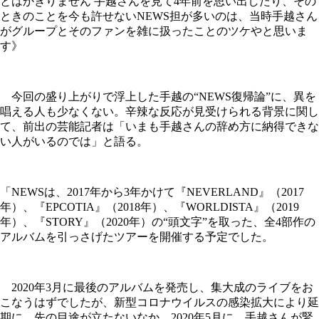
とはかぎりません 手越さんを見て4年前を思い出したり、その
ときのことを今も許せないNEWS担が多いのは、当時手越さん
がグループとそのファンを雑に扱ったことのツケやと思いま
す》
今回の盛り上がりで浮上した手越の“NEWS復帰論”に、異を
唱える人も少なくない。辛辣な反応が見受けられる背景に関し
て、前出の芸能記者は「いまも手越さんの辞め方に納得できな
い人がいるのでは」と語る。
「NEWSは、2017年から3年かけて『NEVERLAND』（2017
年）、『EPCOTIA』（2018年）、『WORLDISTA』（2019
年）、『STORY』（2020年）の“頭文字”を取った、全4部作の
アルバムを引っさげたツアーを開催する予定でした。
2020年3月に最後のアルバムを発売し、集大成のライブをお
こなうはずでしたが、新型コロナウイルスの感染拡大により延
期に。先の目途が立たないなか、2020年5月に、手越さんが緊