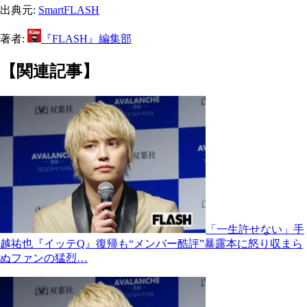
出典元:
SmartFLASH
著者:
『FLASH』編集部
【関連記事】
「一生許せない」手
越祐也『イッテQ』復帰も“メンバー酷評”暴露本に怒り収まら
ぬファンの猛烈…