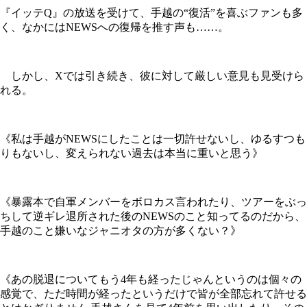
『イッテQ』の放送を受けて、手越の“復活”を喜ぶファンも多
く、なかにはNEWSへの復帰を推す声も……。
しかし、Xでは引き続き、彼に対して厳しい意見も見受けら
れる。
《私は手越がNEWSにしたことは一切許せないし、ゆるすつも
りもないし、変えられない過去は本当に重いと思う》
《暴露本で自軍メンバーをボロカス言われたり、ツアーをぶっ
ちして逆ギレ退所された後のNEWSのこと知ってるのだから、
手越のこと嫌いなジャニオタの方が多くない？》
《あの脱退についてもう4年も経ったじゃんというのは個々の
感覚で、ただ時間が経ったというだけで皆が全部忘れて許せる