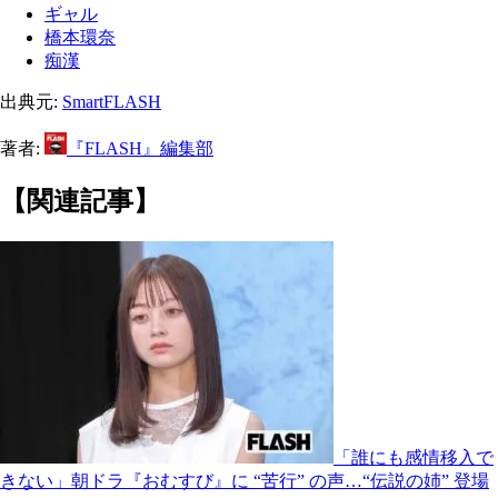
ギャル
橋本環奈
痴漢
出典元:
SmartFLASH
著者:
『FLASH』編集部
【関連記事】
「誰にも感情移入で
きない」朝ドラ『おむすび』に “苦行” の声…“伝説の姉” 登場