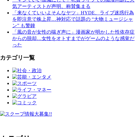
気アーティストが声明、称賛集まる
「来なくていいよそんなヤツ」HYDE、ライブ迷惑行為
を即注意で株上昇…神対応で話題の “大物ミュージシャ
ン” も警鐘
「風の音が女性の喘ぎ声に」漫画家が明かした性依存症
からの脱却…女性をオトすまでがゲームのような感覚だ
った
カテゴリ一覧