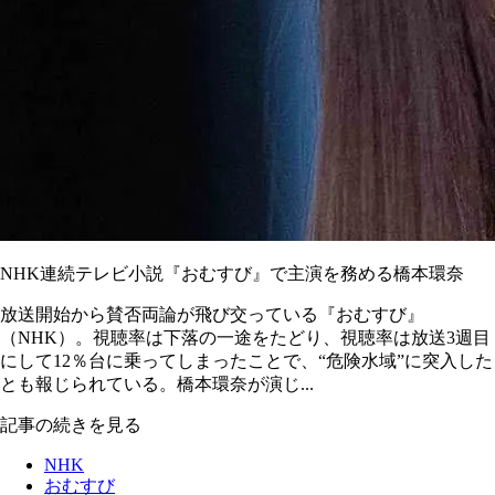
NHK連続テレビ小説『おむすび』で主演を務める橋本環奈
放送開始から賛否両論が飛び交っている『おむすび』
（NHK）。視聴率は下落の一途をたどり、視聴率は放送3週目
にして12％台に乗ってしまったことで、“危険水域”に突入した
とも報じられている。橋本環奈が演じ...
記事の続きを見る
NHK
おむすび