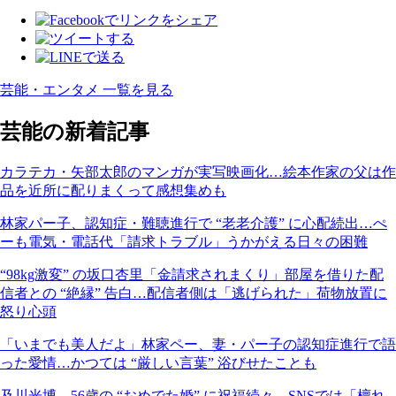
芸能・エンタメ 一覧を見る
芸能の新着記事
カラテカ・矢部太郎のマンガが実写映画化…絵本作家の父は作
品を近所に配りまくって感想集めも
林家パー子、認知症・難聴進行で “老老介護” に心配続出…ぺ
ーも電気・電話代「請求トラブル」うかがえる日々の困難
“98kg激変” の坂口杏里「金請求されまくり」部屋を借りた配
信者との “絶縁” 告白…配信者側は「逃げられた」荷物放置に
怒り心頭
「いまでも美人だよ」林家ペー、妻・パー子の認知症進行で語
った愛情…かつては “厳しい言葉” 浴びせたことも
及川光博、56歳の “おめでた婚” に祝福続々…SNSでは「檀れ