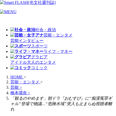
社会・政治
芸能・エンタメ
芸能
インタビュー
スポーツ
ライフ・マネー
グラビア
アイドル
大人のエンタメ
コミック
HOME
>
芸能・エンタメ
>
芸能
>
橋本環奈
>
「観るのやめます」朝ドラ『おむすび』に“痴漢冤罪ギ
ャル”登場で物議…“危険水域”突入も止まらぬ視聴者離
れ