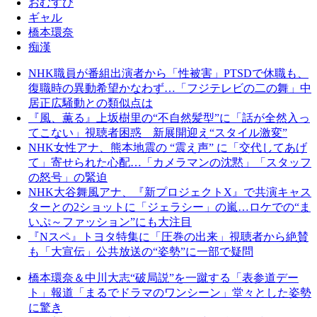
おむすび
ギャル
橋本環奈
痴漢
NHK職員が番組出演者から「性被害」PTSDで休職も、
復職時の異動希望かなわず…「フジテレビの二の舞」中
居正広騒動との類似点は
『風、薫る』上坂樹里の“不自然髪型”に「話が全然入っ
てこない」視聴者困惑 新展開迎え“スタイル激変”
NHK女性アナ、熊本地震の “震え声” に「交代してあげ
て」寄せられた心配…「カメラマンの沈黙」「スタッフ
の怒号」の緊迫
NHK大谷舞風アナ、『新プロジェクトX』で共演キャス
ターとの2ショットに「ジェラシー」の嵐…ロケでの“ま
いぷ～ファッション”にも大注目
『Nスペ』トヨタ特集に「圧巻の出来」視聴者から絶賛
も「大宣伝」公共放送の“姿勢”に一部で疑問
橋本環奈＆中川大志“破局説”を一蹴する「表参道デー
ト」報道「まるでドラマのワンシーン」堂々とした姿勢
に驚き