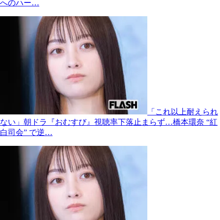
へのハー…
「これ以上耐えられ
ない」朝ドラ『おむすび』視聴率下落止まらず…橋本環奈 “紅
白司会” で逆…