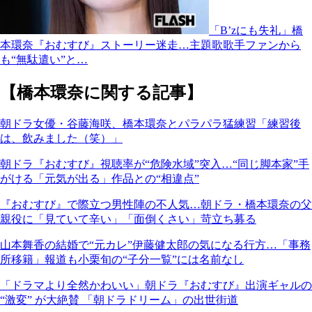
「B’zにも失礼」橋
本環奈『おむすび』ストーリー迷走…主題歌歌手ファンから
も“無駄遣い”と…
【橋本環奈に関する記事】
朝ドラ女優・谷藤海咲、橋本環奈とパラパラ猛練習「練習後
は、飲みました（笑）」
朝ドラ『おむすび』視聴率が“危険水域”突入…“同じ脚本家”手
がける「元気が出る」作品との“相違点”
『おむすび』で際立つ男性陣の不人気…朝ドラ・橋本環奈の父
親役に「見ていて辛い」「面倒くさい」苛立ち募る
山本舞香の結婚で“元カレ”伊藤健太郎の気になる行方…「事務
所移籍」報道も小栗旬の“子分一覧”には名前なし
「ドラマより全然かわいい」朝ドラ『おむすび』出演ギャルの
“激変” が大絶賛 「朝ドラドリーム」の出世街道