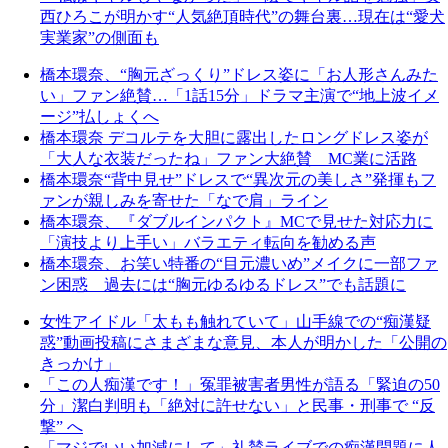
西ひろこが明かす“人気絶頂時代”の舞台裏…現在は“愛犬
実業家”の側面も
橋本環奈、“胸元ざっくり”ドレス姿に「お人形さんみた
い」ファン絶賛…「1話15分」ドラマ主演で“地上波イメ
ージ”払しょくへ
橋本環奈 デコルテを大胆に露出したロングドレス姿が
「大人な衣装だったね」ファン大絶賛 MC業に活路
橋本環奈“背中見せ”ドレスで“異次元の美しさ”発揮もフ
ァンが親しみを寄せた「なで肩」ライン
橋本環奈、『ダブルインパクト』MCで見せた対応力に
「演技より上手い」バラエティ転向を勧める声
橋本環奈、お笑い特番の“目元濃いめ”メイクに一部ファ
ン困惑 過去には“胸元ゆるゆるドレス”でも話題に
女性アイドル「太もも触れていて」山手線での“痴漢疑
惑”動画投稿にさまざまな意見、本人が明かした「公開の
きっかけ」
「この人痴漢です！」冤罪被害者男性が語る「緊迫の50
分」潔白判明も「絶対に許せない」と民事・刑事で “反
撃” へ
「マジでいい加減にして」礼賛ライブでの痴漢問題に人