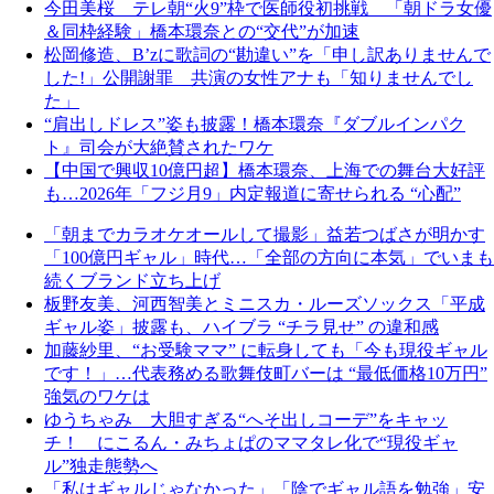
今田美桜 テレ朝“火9”枠で医師役初挑戦 「朝ドラ女優
＆同枠経験」橋本環奈との“交代”が加速
松岡修造、B’zに歌詞の“勘違い”を「申し訳ありませんで
した!」公開謝罪 共演の女性アナも「知りませんでし
た」
“肩出しドレス”姿も披露！橋本環奈『ダブルインパク
ト』司会が大絶賛されたワケ
【中国で興収10億円超】橋本環奈、上海での舞台大好評
も…2026年「フジ月9」内定報道に寄せられる “心配”
「朝までカラオケオールして撮影」益若つばさが明かす
「100億円ギャル」時代…「全部の方向に本気」でいまも
続くブランド立ち上げ
板野友美、河西智美とミニスカ・ルーズソックス「平成
ギャル姿」披露も、ハイブラ “チラ見せ” の違和感
加藤紗里、“お受験ママ” に転身しても「今も現役ギャル
です！」…代表務める歌舞伎町バーは “最低価格10万円”
強気のワケは
ゆうちゃみ 大胆すぎる“へそ出しコーデ”をキャッ
チ！ にこるん・みちょぱのママタレ化で“現役ギャ
ル”独走態勢へ
「私はギャルじゃなかった」「陰でギャル語を勉強」安