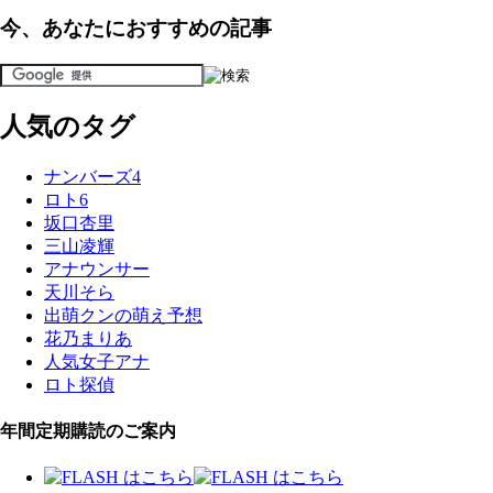
今、あなたにおすすめの記事
人気のタグ
ナンバーズ4
ロト6
坂口杏里
三山凌輝
アナウンサー
天川そら
出萌クンの萌え予想
花乃まりあ
人気女子アナ
ロト探偵
年間定期購読のご案内