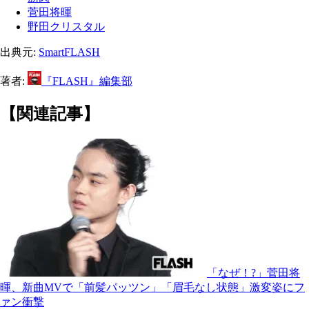
菅田将暉
野田クリスタル
出典元:
SmartFLASH
著者:
『FLASH』編集部
【関連記事】
「なぜ！?」菅田将
暉、新曲MVで「前髪パッツン」「眉毛なし状態」激変姿にフ
ァン衝撃