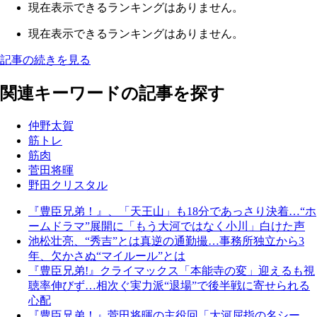
現在表示できるランキングはありません。
現在表示できるランキングはありません。
記事の続きを見る
関連キーワードの記事を探す
仲野太賀
筋トレ
筋肉
菅田将暉
野田クリスタル
『豊臣兄弟！』、「天王山」も18分であっさり決着…“ホ
ームドラマ”展開に「もう大河ではなく小川」白けた声
池松壮亮、“秀吉”とは真逆の通勤撮…事務所独立から3
年、欠かさぬ“マイルール”とは
『豊臣兄弟!』クライマックス「本能寺の変」迎えるも視
聴率伸びず…相次ぐ実力派“退場”で後半戦に寄せられる
心配
『豊臣兄弟！』菅田将暉の主役回「大河屈指の名シー