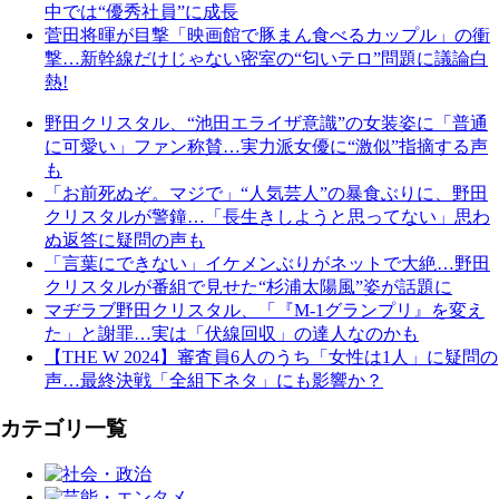
中では“優秀社員”に成長
菅田将暉が目撃「映画館で豚まん食べるカップル」の衝
撃…新幹線だけじゃない密室の“匂いテロ”問題に議論白
熱!
野田クリスタル、“池田エライザ意識”の女装姿に「普通
に可愛い」ファン称賛…実力派女優に“激似”指摘する声
も
「お前死ぬぞ。マジで」“人気芸人”の暴食ぶりに、野田
クリスタルが警鐘…「長生きしようと思ってない」思わ
ぬ返答に疑問の声も
「言葉にできない」イケメンぶりがネットで大絶…野田
クリスタルが番組で見せた“杉浦太陽風”姿が話題に
マヂラブ野田クリスタル、「『M-1グランプリ』を変え
た」と謝罪…実は「伏線回収」の達人なのかも
【THE W 2024】審査員6人のうち「女性は1人」に疑問の
声…最終決戦「全組下ネタ」にも影響か？
カテゴリ一覧