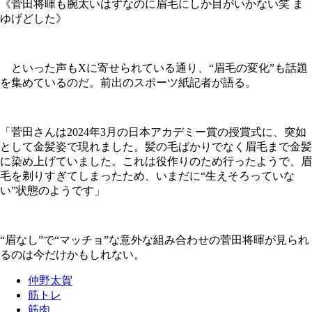
《菅田将暉も腕太いはずなのに眉毛にしか目がいかない笑 ま
ゆげどした》
といった声もXに寄せられている通り、“眉毛の変化”も話題
を集めているのだ。前出のスポーツ紙記者が語る。
「菅田さんは2024年3月の日本アカデミー賞の授賞式に、突如
として金髪姿で現れました。髪の毛ばかりでなく眉毛まで金髪
に染め上げていました。これは役作りのため行ったようで、眉
毛を剃りすぎてしまったため、いまだに“生えそろっていな
い”状態のようです」
“眉なし”で“マッチョ”な意外な組み合わせの菅田将暉が見られ
るのは今だけかもしれない。
仲野太賀
筋トレ
筋肉