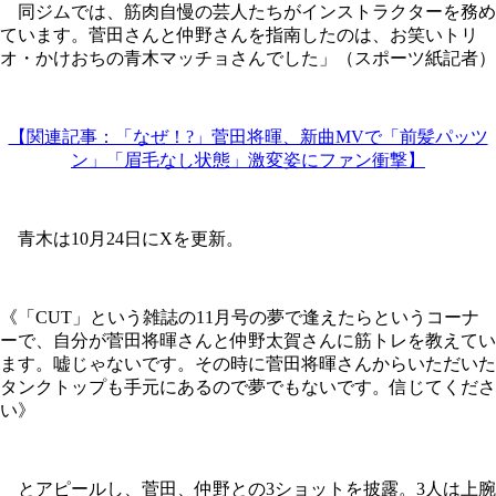
同ジムでは、筋肉自慢の芸人たちがインストラクターを務め
ています。菅田さんと仲野さんを指南したのは、お笑いトリ
オ・かけおちの青木マッチョさんでした」（スポーツ紙記者）
【関連記事：「なぜ！?」菅田将暉、新曲MVで「前髪パッツ
ン」「眉毛なし状態」激変姿にファン衝撃】
青木は10月24日にXを更新。
《「CUT」という雑誌の11月号の夢で逢えたらというコーナ
ーで、自分が菅田将暉さんと仲野太賀さんに筋トレを教えてい
ます。嘘じゃないです。その時に菅田将暉さんからいただいた
タンクトップも手元にあるので夢でもないです。信じてくださ
い》
とアピールし、菅田、仲野との3ショットを披露。3人は上腕