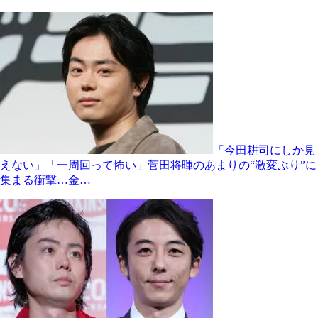
「今田耕司にしか見
えない」「一周回って怖い」菅田将暉のあまりの“激変ぶり”に
集まる衝撃…金…