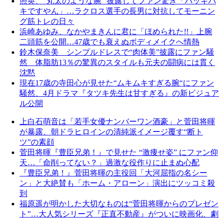
照英、“丸太のような腕” 披露してファン驚き「バッキバ
キですやん」…ラクロス選手の長男に対抗してモーニン
グ筋トレの日々
浜崎あゆみ、なかやまきんに君に「ほめられた!!」上腕
二頭筋を公開…47歳でも衰えぬボディメイクへ情熱
鈴木保奈美 シンプルドレスで“肉体美”披露にファン騒
然 体脂肪13％の驚異のスタイルも元夫の闘病には貫く
沈黙
現在17歳の寺田心が見せた“ムキムキすぎる腕“にファン
騒然、4月ドラマ『タツキ先生は甘すぎる』の新ビジュア
ル公開
上白石萌音は「若手女優ナンバーワン酒豪」と菅田将暉
が暴露、朝ドラヒロインの清純派イメージ覆す“断ト
ツ”の素顔
菅田将暉『豊臣兄弟！』で見せた “激痩せ姿” にファン仰
天…「命削ってない？」過激な役作りに止まぬ心配
『豊臣兄弟！』菅田将暉の主役回「大河屈指の名シー
ン」と大絶賛も「ホーム・アローン」演出にツッコミ殺
到
福原遥が明かした大切なものは“菅田将暉からのプレゼン
ト”…大人気シリーズ『正直不動産』がついに映画化、劇