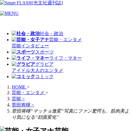
社会・政治
芸能・エンタメ
芸能
インタビュー
スポーツ
ライフ・マネー
グラビア
アイドル
大人のエンタメ
コミック
HOME
>
芸能・エンタメ
>
芸能
>
菅田将暉
>
菅田将暉“マッチョ激変”写真にファン驚愕も、筋肉美よ
り気になる“顔面変化”
芸能