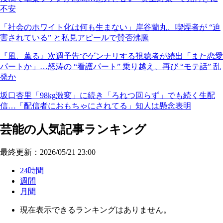
不安
「社会のホワイト化は何も生まない」岸谷蘭丸、喫煙者が “迫
害されている” と私見アピールで賛否沸騰
『風、薫る』次週予告でゲンナリする視聴者が続出「また恋愛
パートか」…怒涛の “看護パート” 乗り越え、再び “モテ話” 乱
発か
坂口杏里「98kg激変」に続き「ろれつ回らず」でも続く生配
信…「配信者におもちゃにされてる」知人は懸念表明
芸能の人気記事ランキング
最終更新：2026/05/21 23:00
24時間
週間
月間
現在表示できるランキングはありません。