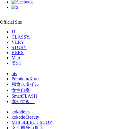
Official Site
JJ
CLASSY.
VERY
STORY
HERS
Mart
美ST
bis
Premium-K.net
和食スタイル
女性自身
SmartFLASH
本がすき。
kokode.jp
kokode Beauty
Mart SELECT SHOP
女性自身百貨店