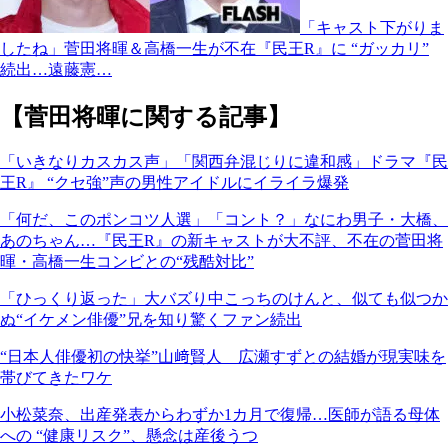
「キャスト下がりま
したね」菅田将暉＆高橋一生が不在『民王R』に “ガッカリ”
続出…遠藤憲…
【菅田将暉に関する記事】
「いきなりカスカス声」「関西弁混じりに違和感」ドラマ『民
王R』 “クセ強”声の男性アイドルにイライラ爆発
「何だ、このポンコツ人選」「コント？」なにわ男子・大橋、
あのちゃん…『民王R』の新キャストが大不評、不在の菅田将
暉・高橋一生コンビとの“残酷対比”
「ひっくり返った」大バズり中こっちのけんと、似ても似つか
ぬ“イケメン俳優”兄を知り驚くファン続出
“日本人俳優初の快挙”山﨑賢人 広瀬すずとの結婚が現実味を
帯びてきたワケ
小松菜奈、出産発表からわずか1カ月で復帰…医師が語る母体
への “健康リスク”、懸念は産後うつ