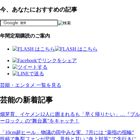
今、あなたにおすすめの記事
年間定期購読のご案内
芸能・エンタメ 一覧を見る
芸能の新着記事
畑芽育、イケメン12人に囲まれるも「早く帰りたい」…『ブル
ーロック』の“舞台裏”をキャッチ！
「10cm超ヒール」物議の田中みな実、7月には “薬指の指輪”
投稿で亀梨ファンが悲鳴…意外と甘い “炎上対策” で先行きに