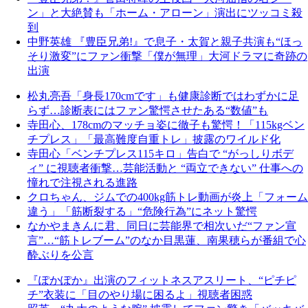
ン」と大絶賛も「ホーム・アローン」演出にツッコミ殺
到
中野英雄 『豊臣兄弟!』で息子・太賀と親子共演も“ほっ
そり激変”にファン衝撃「僕が無理」大河ドラマに奇跡の
出演
松丸亮吾「身長170cmです」も健康診断ではわずかに足
らず…診断表にはファン驚愕させたある“数値”も
寺田心、178cmのマッチョ姿に徹子も驚愕！「115kgベン
チプレス」「最高難度自重トレ」披露のワイルド化
寺田心「ベンチプレス115キロ」告白で “がっしりボデ
ィ” に視聴者衝撃…芸能活動と “両立できない” 仕事への
憧れで注視される進路
クロちゃん、ジムでの400kg筋トレ動画が炎上「フォーム
違う」「筋断裂する」“危険行為”にネット驚愕
なかやまきんに君、同日に芸能界で相次いだ“ファン宣
言”…“筋トレブーム”のなか目黒蓮、南果穂らが番組で心
酔ぶりを公言
『ぽかぽか』出演のフィットネスアスリート、“ピチピ
チ”衣装に「目のやり場に困るよ」視聴者困惑