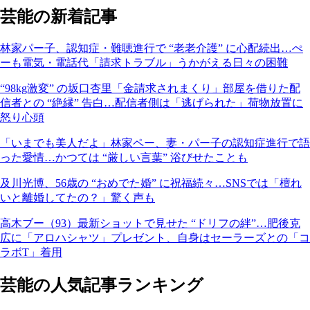
芸能の新着記事
林家パー子、認知症・難聴進行で “老老介護” に心配続出…ぺ
ーも電気・電話代「請求トラブル」うかがえる日々の困難
“98kg激変” の坂口杏里「金請求されまくり」部屋を借りた配
信者との “絶縁” 告白…配信者側は「逃げられた」荷物放置に
怒り心頭
「いまでも美人だよ」林家ペー、妻・パー子の認知症進行で語
った愛情…かつては “厳しい言葉” 浴びせたことも
及川光博、56歳の “おめでた婚” に祝福続々…SNSでは「檀れ
いと離婚してたの？」驚く声も
高木ブー（93）最新ショットで見せた “ドリフの絆”…肥後克
広に「アロハシャツ」プレゼント、自身はセーラーズとの「コ
ラボT」着用
芸能の人気記事ランキング