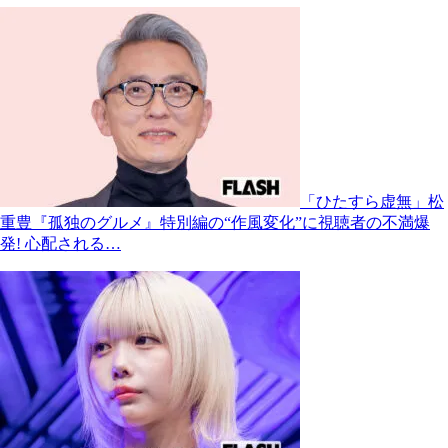
「ひたすら虚無」松
重豊『孤独のグルメ』特別編の“作風変化”に視聴者の不満爆
発! 心配される…