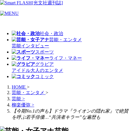
社会・政治
芸能・エンタメ
芸能
インタビュー
スポーツ
ライフ・マネー
グラビア
アイドル
大人のエンタメ
コミック
HOME
>
芸能・エンタメ
>
芸能
>
柳楽優弥
>
【今期No.1の声も】ドラマ『ライオンの隠れ家』で絶賛
を呼ぶ若手俳優…“共演者キラー”な遍歴も
芸能