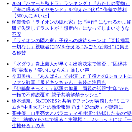
2024「ハマった秋ドラ」ランキング！『わたしの宝物』
『海に眠るダイヤモンド』を抑えた “伏兵” 僅差で勝利
【500人にきいた】
柳楽優弥『ライオンの隠れ家』は “神作” になれるか…終
盤で失速してラストが「想定内」になってしまいそうな
不安
『ライオンの隠れ家』子役への虐待シーンは「直接描写
一切なし」視聴者にDVを伝える “みごとな演出” に集ま
る称賛
『水ダウ』炎上芸人が早くも出演決定で賛否…“因縁共
演”実現も「笑いにならん」厳しい声
今田美桜、『あんぱん』で共演した子役との2ショットに
ファン歓喜「服ドキンちゃん」衣装に注目も
「伊藤蘭そっくり」話題の趣里、両親の話題“封印”から
一転で不仲説覆す“親子共演解禁ラッシュ”
橋本環奈、SixTONESと共演でファンが実感した“ミニマ
ムさ”中川大志との熱愛報道では「27cm差」が話題に
蒼井優 山里亮太とバラエティ初共演で払拭した夫の“懸
念” 結婚から7年で握る＂主導権＂、2ショットには「一
生推せる」の声