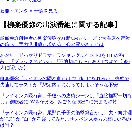
芸能・エンタメ 一覧を見る
【柳楽優弥の出演番組に関する記事】
船舶免許所持者の柳楽優弥がJT新CMシリーズで大海原へ冒険
の旅へ 実力派俳優が求める「心の豊かさ」とは
2024年「ドハマりドラマ」ランキング…ベスト3をTBSが独
占！『ブラックペアン2』『不適切にも〜』あと1つは？【500
人に聞いた】
柳楽優弥『ライオンの隠れ家』は “神作” になれるか…終盤で
失速してラストが「想定内」になってしまいそうな不安
『ライオンの隠れ家』子役への虐待シーンは「直接描写一切な
し」視聴者にDVを伝える “みごとな演出” に集まる称賛
『ライオンの隠れ家』尾野真千子の衝撃発言から、夫・向井理
が “黒” か “白” か考察してみた…サスペンス要素の核にいるの
は誰？