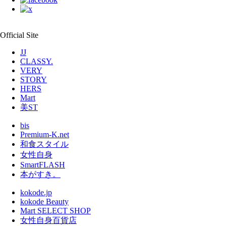
Official Site
JJ
CLASSY.
VERY
STORY
HERS
Mart
美ST
bis
Premium-K.net
和食スタイル
女性自身
SmartFLASH
本がすき。
kokode.jp
kokode Beauty
Mart SELECT SHOP
女性自身百貨店