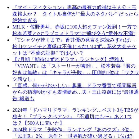
『マイ・フィクション』黒幕の最有力候補は主人公・玉
森裕太か？ タイトル自体が “最大のネタバレ” だったら
絶妙すぎる
M!LK・佐野勇斗、赤坂に100人超えファン殺到！一方で
松本若菜との“ラブコメドラマ”に飛び交う“意外な不満”
『Tシャツが乾くまで』蒼井優の発言を深読みすれば、
松山ケンイチと夏帆は不倫じゃないはず…花火大会チケ
ットは “不倫の証拠” ではない？
【7月期「期待はずれドラマ」ランキング】堺雅人
『VIVANT』は「ストーリーが複雑」、松本若菜『君の
好きは無敵』は「キャラが失敗」…圧倒的1位は「ワクワ
ク感なし」
「直感。何かがおかしい」趣里、ドラマ番宣で税関職員
からの指導明かすも表情硬め…夫・三山凌輝には“最後通
告”報道も
2024年「ドハマりドラマ」ランキング…ベスト3をTBSが
独占！『ブラックペアン2』『不適切にも〜』あと1つ
は？【500人に聞いた】
2024秋ドラマ「失敗作」ランキング『あのクズ』3位、
『民王R』2位、原作と「世界観が違い過ぎる」1位は?