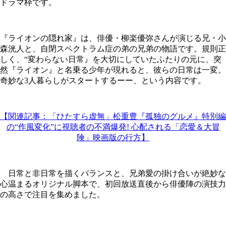
ドラマ枠です。
『ライオンの隠れ家』は、俳優・柳楽優弥さんが演じる兄・小
森洸人と、自閉スペクトラム症の弟の兄弟の物語です。規則正
しく、“変わらない日常』を大切にしていたふたりの元に、突
然『ライオン』と名乗る少年が現れると、彼らの日常は一変。
奇妙な3人暮らしがスタートするーー、という内容です。
【関連記事：「ひたすら虚無」松重豊『孤独のグルメ』特別編
の“作風変化”に視聴者の不満爆発! 心配される「恋愛＆大冒
険」映画版の行方】
日常と非日常を描くバランスと、兄弟愛の掛け合いが絶妙な
心温まるオリジナル脚本で、初回放送直後から俳優陣の演技力
の高さで注目を集めました。