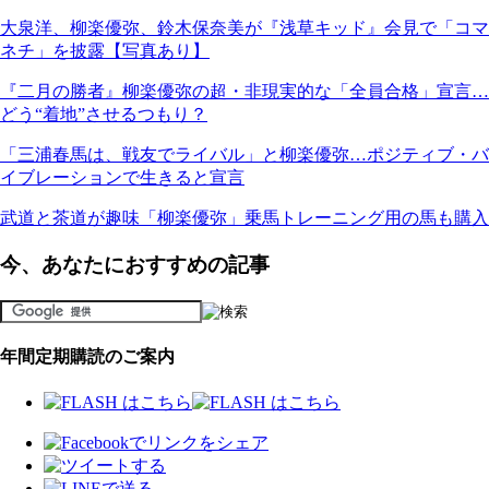
大泉洋、柳楽優弥、鈴木保奈美が『浅草キッド』会見で「コマ
ネチ」を披露【写真あり】
『二月の勝者』柳楽優弥の超・非現実的な「全員合格」宣言…
どう“着地”させるつもり？
「三浦春馬は、戦友でライバル」と柳楽優弥…ポジティブ・バ
イブレーションで生きると宣言
武道と茶道が趣味「柳楽優弥」乗馬トレーニング用の馬も購入
今、あなたにおすすめの記事
年間定期購読のご案内