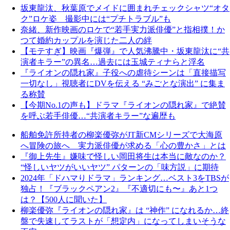
坂東龍汰、秋葉原でメイドに囲まれチェックシャツ“オタ
ク”ロケ姿 撮影中には“プチトラブル”も
奈緒、新作映画のロケで“若手実力派俳優”と指相撲！か
つて婚約カップルを演じた二人の絆
【モテすぎ】映画『爆弾』で人気沸騰中・坂東龍汰に“共
演者キラー”の異名…過去には玉城ティナらと浮名
『ライオンの隠れ家』子役への虐待シーンは「直接描写
一切なし」視聴者にDVを伝える “みごとな演出” に集ま
る称賛
【今期No.1の声も】ドラマ『ライオンの隠れ家』で絶賛
を呼ぶ若手俳優…“共演者キラー”な遍歴も
船舶免許所持者の柳楽優弥がJT新CMシリーズで大海原
へ冒険の旅へ 実力派俳優が求める「心の豊かさ」とは
『御上先生』嫌味で怪しい岡田将生は本当に敵なのか？
“怪しいヤツがいいヤツ” パターンの「味方説」に期待
2024年「ドハマりドラマ」ランキング…ベスト3をTBSが
独占！『ブラックペアン2』『不適切にも〜』あと1つ
は？【500人に聞いた】
柳楽優弥『ライオンの隠れ家』は “神作” になれるか…終
盤で失速してラストが「想定内」になってしまいそうな