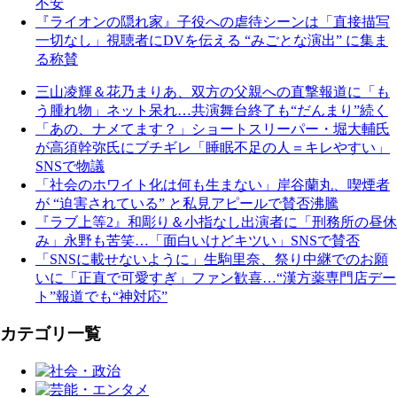
不安
『ライオンの隠れ家』子役への虐待シーンは「直接描写
一切なし」視聴者にDVを伝える “みごとな演出” に集ま
る称賛
三山凌輝＆花乃まりあ、双方の父親への直撃報道に「も
う腫れ物」ネット呆れ…共演舞台終了も“だんまり”続く
「あの、ナメてます？」ショートスリーパー・堀大輔氏
が高須幹弥氏にブチギレ「睡眠不足の人＝キレやすい」
SNSで物議
「社会のホワイト化は何も生まない」岸谷蘭丸、喫煙者
が “迫害されている” と私見アピールで賛否沸騰
『ラブ上等2』和彫り＆小指なし出演者に「刑務所の昼休
み」永野も苦笑…「面白いけどキツい」SNSで賛否
「SNSに載せないように」生駒里奈、祭り中継でのお願
いに「正直で可愛すぎ」ファン歓喜…“漢方薬専門店デー
ト”報道でも“神対応”
カテゴリ一覧