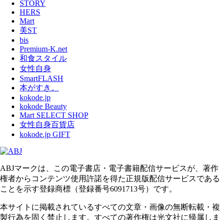
STORY
HERS
Mart
美ST
bis
Premium-K.net
和食スタイル
女性自身
SmartFLASH
本がすき。
kokode.jp
kokode Beauty
Mart SELECT SHOP
女性自身百貨店
kokode.jp GIFT
ABJマークは、この電子書店・電子書籍配信サービスが、著作
権者からコンテンツ使用許諾を得た正規版配信サービスである
ことを示す登録商標（登録番号6091713号）です。
本サイトに掲載されているすべての文章・画像の無断転載・複
製行為を固く禁止します。すべての著作権は光文社に帰属しま