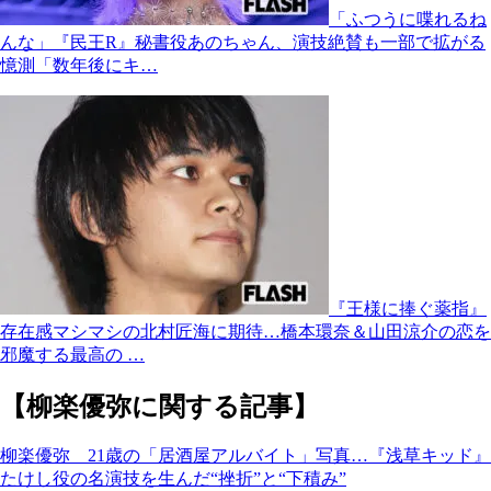
「ふつうに喋れるね
んな」『民王R』秘書役あのちゃん、演技絶賛も一部で拡がる
憶測「数年後にキ…
『王様に捧ぐ薬指』
存在感マシマシの北村匠海に期待…橋本環奈＆山田涼介の恋を
邪魔する最高の …
【柳楽優弥に関する記事】
柳楽優弥 21歳の「居酒屋アルバイト」写真…『浅草キッド』
たけし役の名演技を生んだ“挫折”と“下積み”