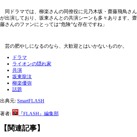
同ドラマでは、柳楽さんの同僚役に元乃木坂・齋藤飛鳥さん
が出演しており、坂東さんとの共演シーンも多々あります。齋
藤さんのファンにとっては“危険”な存在ですね」
芸の肥やしになるのなら、大歓迎とはいかないものか。
ドラマ
ライオンの隠れ家
共演
坂東龍汰
柳楽優弥
話題
出典元:
SmartFLASH
著者:
『FLASH』編集部
【関連記事】