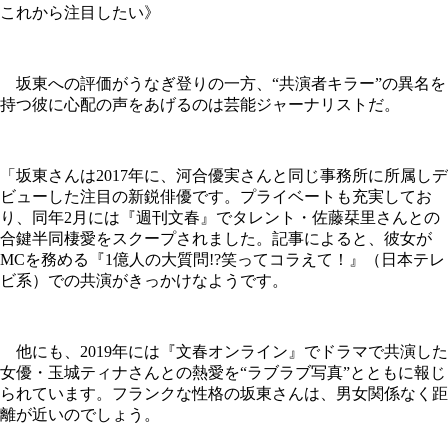
これから注目したい》
坂東への評価がうなぎ登りの一方、“共演者キラー”の異名を
持つ彼に心配の声をあげるのは芸能ジャーナリストだ。
「坂東さんは2017年に、河合優実さんと同じ事務所に所属しデ
ビューした注目の新鋭俳優です。プライベートも充実してお
り、同年2月には『週刊文春』でタレント・佐藤栞里さんとの
合鍵半同棲愛をスクープされました。記事によると、彼女が
MCを務める『1億人の大質問!?笑ってコラえて！』（日本テレ
ビ系）での共演がきっかけなようです。
他にも、2019年には『文春オンライン』でドラマで共演した
女優・玉城ティナさんとの熱愛を“ラブラブ写真”とともに報じ
られています。フランクな性格の坂東さんは、男女関係なく距
離が近いのでしょう。