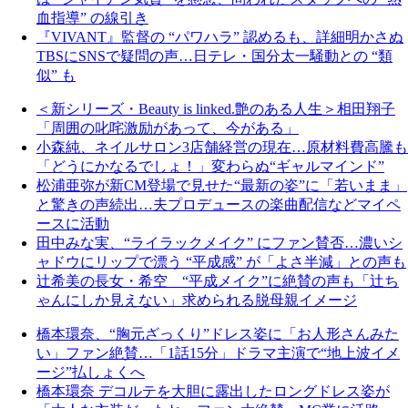
血指導” の線引き
『VIVANT』監督の “パワハラ” 認めるも、詳細明かさぬ
TBSにSNSで疑問の声…日テレ・国分太一騒動との “類
似” も
＜新シリーズ・Beauty is linked.艶のある人生＞相田翔子
「周囲の叱咤激励があって、今がある」
小森純、ネイルサロン3店舗経営の現在…原材料費高騰も
「どうにかなるでしょ！」変わらぬ“ギャルマインド”
松浦亜弥が新CM登場で見せた“最新の姿”に「若いまま」
と驚きの声続出…夫プロデュースの楽曲配信などマイペ
ースに活動
田中みな実、“ライラックメイク” にファン賛否…濃いシ
ャドウにリップで漂う “平成感” が「よさ半減」との声も
辻希美の長女・希空 “平成メイク”に絶賛の声も「辻ち
ゃんにしか見えない」求められる脱母親イメージ
橋本環奈、“胸元ざっくり”ドレス姿に「お人形さんみた
い」ファン絶賛…「1話15分」ドラマ主演で“地上波イメ
ージ”払しょくへ
橋本環奈 デコルテを大胆に露出したロングドレス姿が