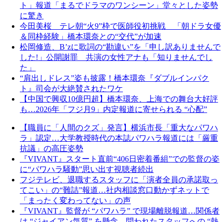
ト」報道「まるでドラマのワンシーン」堂々とした姿勢
に驚き
今田美桜 テレ朝“火9”枠で医師役初挑戦 「朝ドラ女優
＆同枠経験」橋本環奈との“交代”が加速
松岡修造、B’zに歌詞の“勘違い”を「申し訳ありませんで
した!」公開謝罪 共演の女性アナも「知りませんでし
た」
“肩出しドレス”姿も披露！橋本環奈『ダブルインパク
ト』司会が大絶賛されたワケ
【中国で興収10億円超】橋本環奈、上海での舞台大好評
も…2026年「フジ月9」内定報道に寄せられる “心配”
【職員に「人間のクズ」発言】横浜市長「重大なパワハ
ラ」認定…大学教授時代の本誌パワハラ報道には「厳重
抗議」の高圧姿勢
『VIVANT』スタート直前“406日密着番組”での監督の姿
に“パワハラ騒動”思い出す視聴者続出
フジテレビ、退職するスタッフに「演者全員の承諾取っ
てこい」の“難詰”報道…社内相談窓口動かずネットで
「まったく変わってない」の声
『VIVANT』監督が “パワハラ” で現場離脱報道…関係者
は “ジャイアン気質” を懸念、問われたスタッフへの “熱