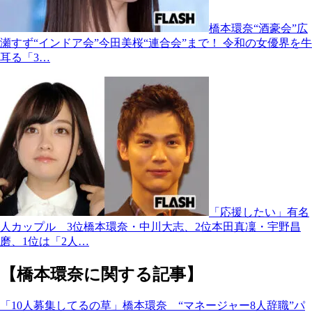
橋本環奈“酒豪会”広
瀬すず“インドア会”今田美桜“連合会”まで！ 令和の女優界を牛
耳る「3…
「応援したい」有名
人カップル 3位橋本環奈・中川大志、2位本田真凜・宇野昌
磨、1位は「2人…
【橋本環奈に関する記事】
「10人募集してるの草」橋本環奈 “マネージャー8人辞職”パ