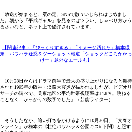
「放送が始まると、案の定、SNSで散々いじられはじめまし
た。朝から『平成ギャル』を見るのはツラい、しゃべり方がう
るさいなど、ネット上で酷評されています。
【関連記事：「びっくりすぎる」「イメージ汚れた」橋本環
奈 パワハラ疑惑＆ツーショット報道「ショックどころかかっ
けー」意外なエールも】
10月28日からはドラマ前半で最大の盛り上がりになると期待
された1995年の阪神・淡路大震災が描かれましたが、ビデオリ
サーチの調べで、関東地区の平均世帯視聴率は14.8％。跳ねる
ことなく、がっかりの数字でした」（芸能ライター）
そうしたなか、追い打ちをかけるように10月30日、「文春オ
ンライン」が橋本の《壮絶パワハラ＆公園キスin下関》と題す