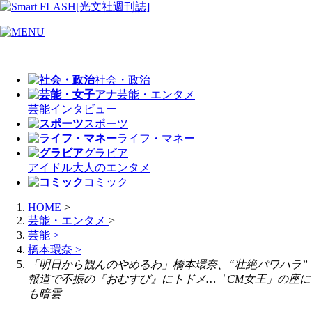
社会・政治
芸能・エンタメ
芸能
インタビュー
スポーツ
ライフ・マネー
グラビア
アイドル
大人のエンタメ
コミック
HOME
>
芸能・エンタメ
>
芸能
>
橋本環奈
>
「明日から観んのやめるわ」橋本環奈、“壮絶パワハラ”
報道で不振の『おむすび』にトドメ…「CM女王」の座に
も暗雲