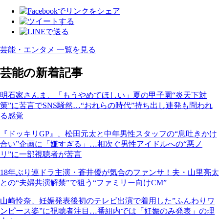
芸能・エンタメ 一覧を見る
芸能の新着記事
明石家さんま、「もうやめてほしい」夏の甲子園“炎天下対
策”に苦言でSNS騒然…“おれらの時代”持ち出し連発も問われ
る感覚
『ドッキリGP』、松田元太と中年男性スタッフの“息吐きかけ
合い”企画に「嫌すぎる」…相次ぐ男性アイドルへの“悪ノ
リ”に一部視聴者が苦言
18年ぶり連ドラ主演・蒼井優が気合のファンサ！夫・山里亮太
との“夫婦共演解禁”で狙う“ファミリー向けCM”
山崎怜奈、妊娠発表後初のテレビ出演で着用した”ふんわりワ
ンピース姿”に視聴者注目…番組内では「妊娠のみ発表」の理