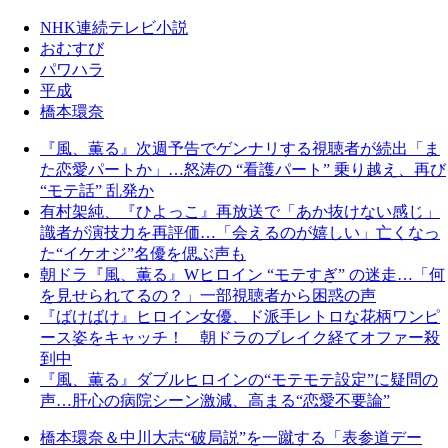
NHK連続テレビ小説
おむすび
パワハラ
平成
橋本環奈
『風、薫る』次週予告でゲンナリする視聴者が続出「ま
た恋愛パートか」…怒涛の “看護パート” 乗り越え、再び
“モテ話” 乱発か
有村架純、『ひよっこ』再放送で「あか抜けない感じ」
識者が演技力を再評価…「会えるのが嬉しい」亡くなっ
た“イケオジ”名優を偲ぶ声も
朝ドラ『風、薫る』Wヒロイン “モテすぎ” の迷走…「何
を見せられてるの？」一部視聴者から困惑の声
『ばけばけ』ヒロイン女優、ド派手レトロな花柄ワンピ
ース姿をキャッチ！ 朝ドラのブレイク経てオファー殺
到中
『風、薫る』ダブルヒロインの“モテモテ設定”に疑問の
声…肝心の病院シーン激減、高まる“恋愛不要論”
橋本環奈＆中川大志“破局説”を一蹴する「表参道デー