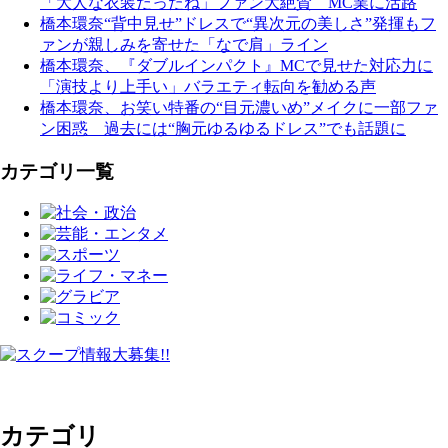
「大人な衣装だったね」ファン大絶賛 MC業に活路
橋本環奈“背中見せ”ドレスで“異次元の美しさ”発揮もフ
ァンが親しみを寄せた「なで肩」ライン
橋本環奈、『ダブルインパクト』MCで見せた対応力に
「演技より上手い」バラエティ転向を勧める声
橋本環奈、お笑い特番の“目元濃いめ”メイクに一部ファ
ン困惑 過去には“胸元ゆるゆるドレス”でも話題に
カテゴリ一覧
カテゴリ