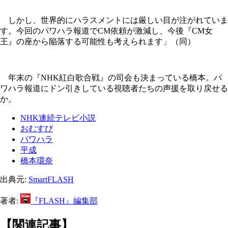
しかし、世界的にハラスメントには厳しい目が注がれていま
す。今回のパワハラ報道でCM依頼が激減し、今後『CM女
王』の座から陥落する可能性も考えられます」（同）
年末の『NHK紅白歌合戦』の司会も決まっている橋本。パ
ワハラ報道にドン引きしている視聴者たちの声援を取り戻せる
か。
NHK連続テレビ小説
おむすび
パワハラ
平成
橋本環奈
出典元:
SmartFLASH
著者:
『FLASH』編集部
【関連記事】