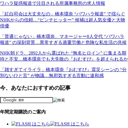
ワハラ疑惑報道で注目される所属事務所の求人情報
「紅白司会は大丈夫なの」橋本環奈 “パワハラ報道” で揺らぐ
NHKからの信頼…“ピンチヒッター” 候補は超人気女優と大物
俳優
「普通じゃない」橋本環奈、マネージャー8人交代 “パワハラ
報道” の深刻背景…異常すぎる過重労働と危険な私生活の兆候
NHK朝ドラ、2892人から選ばれた “無名ヒロイン” に集まる期
待と不安…橋本環奈でも大失敗の『おむすび』を超えられるか
「雑すぎてイライラ」橋本環奈『おむすび』震災シーンの “分
別ないひと言” が物議…無邪気すぎる言動に違和感
今、あなたにおすすめの記事
年間定期購読のご案内