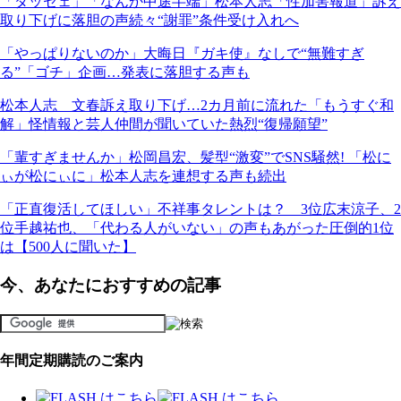
「ダッセェ」「なんか中途半端」松本人志「性加害報道」訴え
取り下げに落胆の声続々“謝罪”条件受け入れへ
「やっぱりないのか」大晦日『ガキ使』なしで“無難すぎ
る”「ゴチ」企画…発表に落胆する声も
松本人志 文春訴え取り下げ…2カ月前に流れた「もうすぐ和
解」怪情報と芸人仲間が聞いていた熱烈“復帰願望”
「輩すぎませんか」松岡昌宏、髪型“激変”でSNS騒然! 「松に
ぃが松にぃに」松本人志を連想する声も続出
「正直復活してほしい」不祥事タレントは？ 3位広末涼子、2
位手越祐也、「代わる人がいない」の声もあがった圧倒的1位
は【500人に聞いた】
今、あなたにおすすめの記事
年間定期購読のご案内