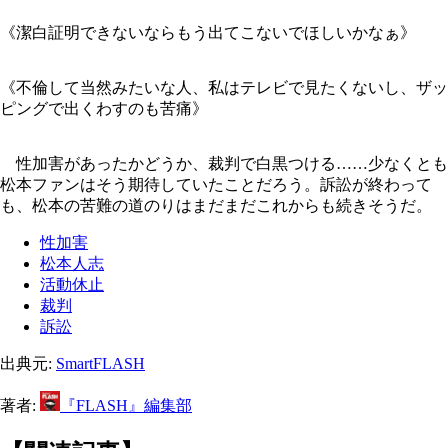
《潔白証明できないならもう出てこないでほしいかなぁ》
《不倫して当然みたいな人、私はテレビで見たくないし、ザッ
ピングで出くわすのも苦痛》
性加害があったかどうか、裁判で白黒つける……少なくとも
松本ファンはそう期待していたことだろう。訴訟が終わって
も、松本の苦難の道のりはまだまだこれからも続きそうだ。
性加害
松本人志
活動休止
裁判
訴訟
出典元:
SmartFLASH
著者:
『FLASH』編集部