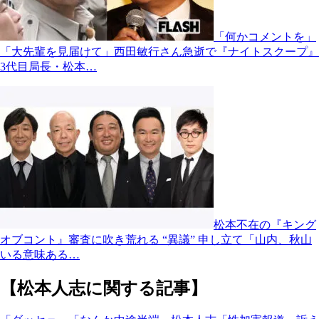
「何かコメントを」
「大先輩を見届けて」西田敏行さん急逝で『ナイトスクープ』
3代目局長・松本…
松本不在の『キング
オブコント』審査に吹き荒れる “異議” 申し立て「山内、秋山
いる意味ある…
【松本人志に関する記事】