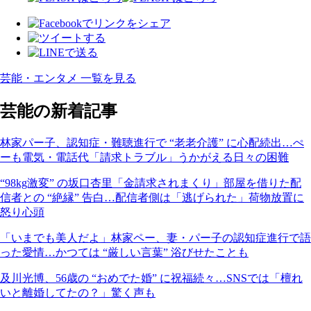
芸能・エンタメ 一覧を見る
芸能の新着記事
林家パー子、認知症・難聴進行で “老老介護” に心配続出…ぺ
ーも電気・電話代「請求トラブル」うかがえる日々の困難
“98kg激変” の坂口杏里「金請求されまくり」部屋を借りた配
信者との “絶縁” 告白…配信者側は「逃げられた」荷物放置に
怒り心頭
「いまでも美人だよ」林家ペー、妻・パー子の認知症進行で語
った愛情…かつては “厳しい言葉” 浴びせたことも
及川光博、56歳の “おめでた婚” に祝福続々…SNSでは「檀れ
いと離婚してたの？」驚く声も