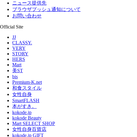
ニュース提供先
ブラウザプッシュ通知について
お問い合わせ
Official Site
JJ
CLASSY.
VERY
STORY
HERS
Mart
美ST
bis
Premium-K.net
和食スタイル
女性自身
SmartFLASH
本がすき。
kokode.jp
kokode Beauty
Mart SELECT SHOP
女性自身百貨店
kokode.jp GIFT