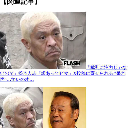
【関連記事】
「裁判に注力じゃな
いの？」松本人志「訳あってヒマ」X投稿に寄せられる “呆れ
声”…笑いの才…