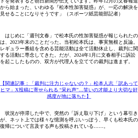
トを発表すると朝日新聞が伝えています。昨年12月の文春報道
から始まった、いわゆる『松本性加害疑惑』が、一応の解決を
見せることになりそうです」（スポーツ紙芸能部記者）
はじめに「週刊文春」で松本氏の性加害疑惑が報じられたの
は、2023年末のことだった。当初松本氏は、事実無根と反論。
レギュラー番組を含める芸能活動は全て活動休止し、裁判に関
する活動に専念してきた。だが、2024年1月に文春相手に訴訟
を起こしたものの、双方が代理人を立てての裁判は進まず。
【関連記事：「裁判に注力じゃないの？」松本人志「訳あって
ヒマ」X投稿に寄せられる “呆れ声”…笑いの才能より大切な好
感度が地に落ちた】
状況が停滞した中で、突然の「訴え取り下げ」という幕引き
が、ネット上では様々な憶測を呼ぶいっぽう、早くも松本氏の
復帰について言及する声も投稿されている……。