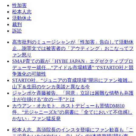
性加害
松本人志
活動休止
裁判
訴訟
高市批判のミュージシャンが「性加害」告白して活動休
止…謝罪文では被害者の「アウティング」おこなってフ
ァン怒り
SMAP育ての親が「HYBE JAPAN」エグゼクティブプロ
デューサー就任…“アイドル市場精通” でSTARTO社と競
争激化の可能性
STARTO社、“ジュニアの育成現場”開示にファン複雑…
山下＆生田のケンカ美談と異なる今
ジャンポケ斉藤被告、「同意」立証は困難な情勢も弁護
士が仕掛ける“次の一手”とは
カウアン・オカモト、ホストデビューも苦情DM810
件、“元ジャニーズJr.”の肩書に「全てにおいて不信感し
かない」ファン猛反発
松本人志、高須院長のインスタ登場にファン歓喜も「こ