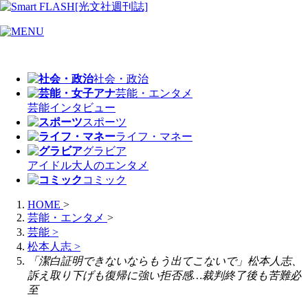
社会・政治
芸能・エンタメ
芸能
インタビュー
スポーツ
ライフ・マネー
グラビア
アイドル
大人のエンタメ
コミック
HOME
>
芸能・エンタメ
>
芸能
>
松本人志
>
「潔白証明できないならもう出てこないで」松本人志、
訴え取り下げも復帰に強い拒否感…裁判終了後も苦難必
至