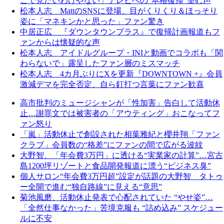
こで見たいわけやない」テレビへの“本格復帰”望む声
松本人志 MattのSNSに登場、目がくりくり＆ほっそり
姿に「マネキンかと思った」ファン驚き
中居正広 『ダウンタウンプラス』で復帰計画報道もフ
ァンからは懐疑的な声
松本人志 アイドルグループ・INIと動画でコラボも「関
わらないで」露呈したファン層のミスマッチ
松本人志 4カ月ぶりにXを更新『DOWNTOWN +』会員
激減デマを完全否定、自ら釘打つ言葉にファン歓喜
高市批判のミュージシャンが「性加害」告白して活動休
止…謝罪文では被害者の「アウティング」おこなってフ
ァン怒り
「嵐」活動休止で創設された相葉雅紀と櫻井翔「ファン
クラブ」会員数の“格差”にファンの間で広がる波紋
大野智、「年会費3万円」に透ける“実業家の計算”…宮古
島1200坪リゾートと食品開発報道に漂う“ビジネス臭”
個人サロン“年会費3万円超”設定が話題の大野智 タトゥ
ー全開で進む“独自路線”に見える“意思”
菊池風磨、活動休止発表で心配されていた “やせ姿”…
「全然仕事なかった」苦境克服も “詰め込み” スケジュー
ルに不安