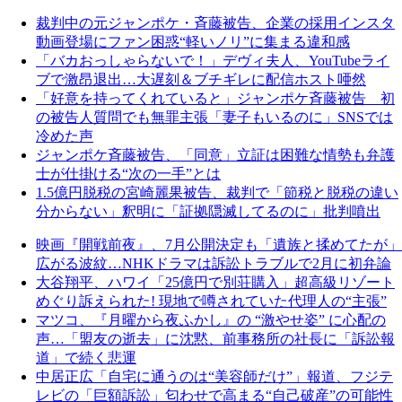
裁判中の元ジャンポケ・斉藤被告、企業の採用インスタ
動画登場にファン困惑“軽いノリ”に集まる違和感
「バカおっしゃらないで！」デヴィ夫人、YouTubeライ
ブで激昂退出…大遅刻＆ブチギレに配信ホスト唖然
「好意を持ってくれていると」ジャンポケ斉藤被告 初
の被告人質問でも無罪主張「妻子もいるのに」SNSでは
冷めた声
ジャンポケ斉藤被告、「同意」立証は困難な情勢も弁護
士が仕掛ける“次の一手”とは
1.5億円脱税の宮崎麗果被告、裁判で「節税と脱税の違い
分からない」釈明に「証拠隠滅してるのに」批判噴出
映画『開戦前夜』、7月公開決定も「遺族と揉めてたが」
広がる波紋…NHKドラマは訴訟トラブルで2月に初弁論
大谷翔平、ハワイ「25億円で別荘購入」超高級リゾート
めぐり訴えられた! 現地で噂されていた代理人の“主張”
マツコ、『月曜から夜ふかし』の “激やせ姿” に心配の
声…「盟友の逝去」に沈黙、前事務所の社長に「訴訟報
道」で続く悲運
中居正広「自宅に通うのは“美容師だけ”」報道、フジテ
レビの「巨額訴訟」匂わせで高まる“自己破産”の可能性