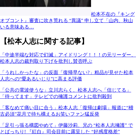
松本不在の『キング
オブコント』審査に吹き荒れる “異議” 申し立て「山内、秋山
いる意味ある…
【松本人志に関する記事】
「中途半端な対応で幻滅」アイドリング！！！の元リーダー、
松本人志の裁判取り下げを批判し賛否呼ぶ
「うれしかったな」の反面「復帰早ない?」粗品が見せた松本
人志への“愛あるいじり”に高まる評価
「公共の電波使うな」立川志らく、松本人志へ「信じてる」
「待ってます」テレビでの擁護コメントに批判殺到
「客なめて痛い目に合う」松本人志「復帰は劇場」報道に“稽
古必須”花月で待ち構えるお笑いファン猛反発
「足引っ張る構図やめて」伊藤沙莉、兄の “松本人志擁護” で
とばっちり! 『紅白』司会目前に露呈した “好感度格差”