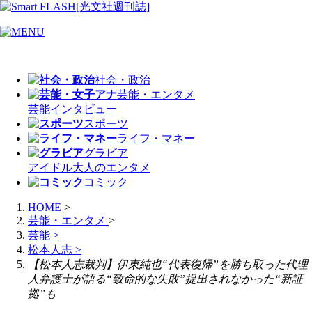
社会・政治
芸能・エンタメ
芸能
インタビュー
スポーツ
ライフ・マネー
グラビア
アイドル
大人のエンタメ
コミック
HOME
>
芸能・エンタメ
>
芸能
>
松本人志
>
【松本人志裁判】伊東純也“代表復帰”を勝ち取った代理
人弁護士が語る“致命的な失敗”提出されなかった“新証
拠”も