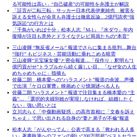
る可能性は高い」“自己破産”の可能性を弁護士が解説
「証言が二転三転」サッカー日本代表伊東純也 被害を
訴える女性らが会見も弁護士は徹底反論…2億円請求“強
気訴訟”の行方とは
「千鳥がいれば十分」松本人志『M-1』『水ダウ』年内
復帰が注目も意外とドライなテレビ局員たちの“本音”
三山凌輝 “無反省メール” 報道でさらに集まる批判…舞台
“強行” もビジネス・芸能活動に垂れこめる暗雲
三山凌輝“元宝塚女優”と密会報道…「役作り」釈明も“1
億円貢がせ”トラブルから続く厳しい目、「なぜ女の人生
めちゃめちゃに」指摘も
佐藤二朗 橋本愛への“ハラスメント”報道の余波…声優
で出演『ケロロ軍曹』映画めぐり憶測述べる人も
佐藤二朗 “ハラスメント” 報道で注目集まる橋本愛の “主
義”… 「選択的夫婦別姓が実現しなければ、結婚したく
ない」強い思いとは
立川志らく「中傷動画疑惑」の高市首相に「文春を訴え
ちゃえ」で思い出される自身の“妻と弟子が不倫”報道
松本人志「がんやってん」公表で高まる「救われる人多
い」著書執筆へのファンの願い“200万部超”ベストセラー