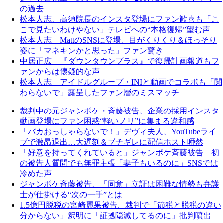
の過去
松本人志、高須院長のインスタ登場にファン歓喜も「こ
こで見たいわけやない」テレビへの“本格復帰”望む声
松本人志 MattのSNSに登場、目がくりくり＆ほっそり
姿に「マネキンかと思った」ファン驚き
中居正広 『ダウンタウンプラス』で復帰計画報道もフ
ァンからは懐疑的な声
松本人志 アイドルグループ・INIと動画でコラボも「関
わらないで」露呈したファン層のミスマッチ
裁判中の元ジャンポケ・斉藤被告、企業の採用インスタ
動画登場にファン困惑“軽いノリ”に集まる違和感
「バカおっしゃらないで！」デヴィ夫人、YouTubeライ
ブで激昂退出…大遅刻＆ブチギレに配信ホスト唖然
「好意を持ってくれていると」ジャンポケ斉藤被告 初
の被告人質問でも無罪主張「妻子もいるのに」SNSでは
冷めた声
ジャンポケ斉藤被告、「同意」立証は困難な情勢も弁護
士が仕掛ける“次の一手”とは
1.5億円脱税の宮崎麗果被告、裁判で「節税と脱税の違い
分からない」釈明に「証拠隠滅してるのに」批判噴出