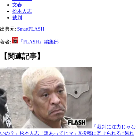
文春
松本人志
裁判
出典元:
SmartFLASH
著者:
『FLASH』編集部
【関連記事】
「裁判に注力じゃな
いの？」松本人志「訳あってヒマ」X投稿に寄せられる “呆れ