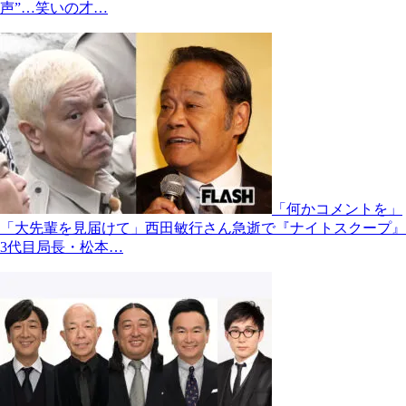
声”…笑いの才…
「何かコメントを」
「大先輩を見届けて」西田敏行さん急逝で『ナイトスクープ』
3代目局長・松本…