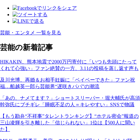
芸能・エンタメ 一覧を見る
芸能の新着記事
HIKAKIN、熊本地震で2000万円寄付に「いつも先頭にたって
くれて心強い」ファン絶賛の一方、3.11の投稿を蒸し返す声も
及川光博、再婚＆お相手妊娠に「ベイベーできた」ファン祝
福…船越英一郎ら芸能界“遅咲きパパ”の潮流
「あの、ナメてます？」ショートスリーパー・堀大輔氏が高須
幹弥氏にブチギレ「睡眠不足の人＝キレやすい」SNSで物議
【もう勘弁“不祥事”タレントランキング】“ホテル密会”報道の
三山凌輝を引き離した「信じられない」1位は【500人に聞い
た】