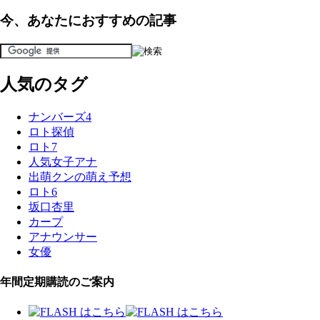
今、あなたにおすすめの記事
人気のタグ
ナンバーズ4
ロト探偵
ロト7
人気女子アナ
出萌クンの萌え予想
ロト6
坂口杏里
カープ
アナウンサー
女優
年間定期購読のご案内