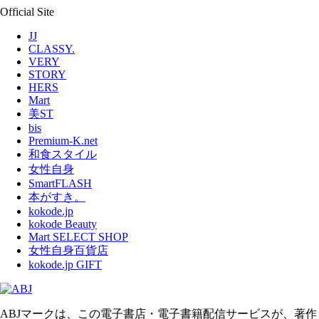
Official Site
JJ
CLASSY.
VERY
STORY
HERS
Mart
美ST
bis
Premium-K.net
和食スタイル
女性自身
SmartFLASH
本がすき。
kokode.jp
kokode Beauty
Mart SELECT SHOP
女性自身百貨店
kokode.jp GIFT
ABJマークは、この電子書店・電子書籍配信サービスが、著作