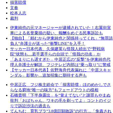
損害賠償
文春
松本人志
裁判
伊東純也の元マネージャーが逮捕されていた！右翼街宣
車による名誉棄損の疑い、報酬をめぐる民事訴訟も
【独自】「頼むから伊東純也と関係持ってくれ」“無罪請
負人”弁護士が送った“衝撃LINE”を入手！
サッカー日本代表、久保建英ら怪我人続出で“野戦病
院”状態も…若手選手らの台頭で「怪我の功名」か
「あまりにも遅すぎた」中居正広の“反撃”を伊東純也代
理人弁護士が解説、フジテレビ内部は“乗っ取り”に警戒
【サッカー日本代表】佐野海舟代表漏れに「中居スキャ
ンダル」影響か…追加招集に期待する声も
中居正広 フジ株主総会で「損害賠償」ほのめかしでさ
らなる窮地“唯一の味方”もフェードアウトの様相
石橋貴明「下半身露出」を“覚えてない”と謝罪もやまぬ
批判「おばちゃん、ワキの毛を剃ってよ」コントのイジ
りで訴訟沙汰の過去も
てんちむ 育乳ブラ“3.8億巨額敗訴”の行方…「免責され