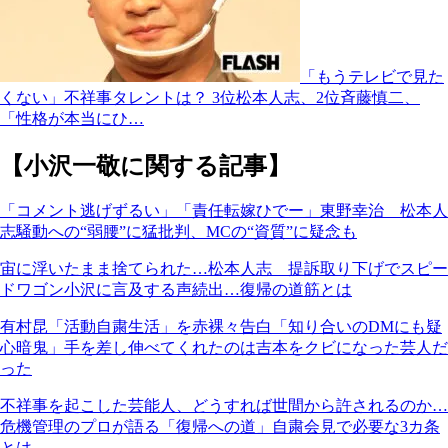
「もうテレビで見た
くない」不祥事タレントは？ 3位松本人志、2位斉藤慎二、
「性格が本当にひ…
【小沢一敬に関する記事】
「コメント逃げずるい」「責任転嫁ひでー」東野幸治 松本人
志騒動への“弱腰”に猛批判、MCの“資質”に疑念も
宙に浮いたまま捨てられた…松本人志 提訴取り下げでスピー
ドワゴン小沢に言及する声続出…復帰の道筋とは
有村昆「活動自粛生活」を赤裸々告白「知り合いのDMにも疑
心暗鬼」手を差し伸べてくれたのは吉本をクビになった芸人だ
った
不祥事を起こした芸能人、どうすれば世間から許されるのか…
危機管理のプロが語る「復帰への道」自粛会見で必要な3カ条
とは