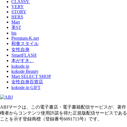
CLASSY.
VERY
STORY
HERS
Mart
美ST
bis
Premium-K.net
和食スタイル
女性自身
SmartFLASH
本がすき。
kokode.jp
kokode Beauty
Mart SELECT SHOP
女性自身百貨店
kokode.jp GIFT
ABJマークは、この電子書店・電子書籍配信サービスが、著作
権者からコンテンツ使用許諾を得た正規版配信サービスである
ことを示す登録商標（登録番号6091713号）です。