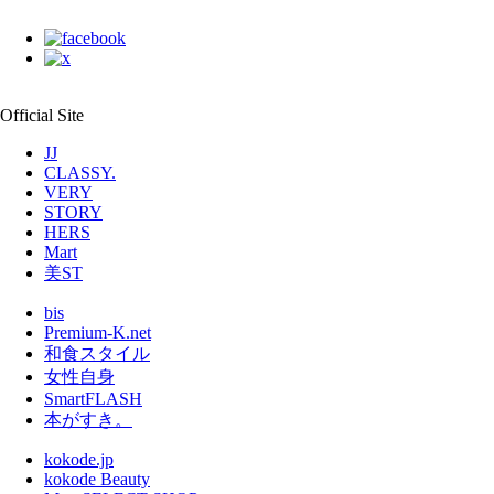
Official Site
JJ
CLASSY.
VERY
STORY
HERS
Mart
美ST
bis
Premium-K.net
和食スタイル
女性自身
SmartFLASH
本がすき。
kokode.jp
kokode Beauty