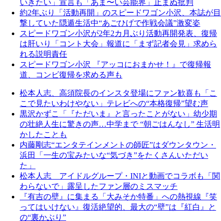
いきたい」宣言も「あま〜い芸能界」止まぬ批判
約2年ぶり「活動再開」のスピードワゴン小沢、本誌が目
撃していた隠遁生活中“あごひげで作戦会議”激変姿
スピードワゴン小沢が2年2カ月ぶり活動再開発表、復帰
は肝いり「コント大会」報道に「まず記者会見」求めら
れる説明責任
スピードワゴン小沢 『アッコにおまかせ！』で復帰報
道、コンビ復帰を求める声も
松本人志、高須院長のインスタ登場にファン歓喜も「こ
こで見たいわけやない」テレビへの“本格復帰”望む声
黒沢かずこ「『ただいま』と言ったことがない」幼少期
の壮絶人生に驚きの声…中学まで “朝ごはんなし” 生活明
かしたことも
内藤剛志“エンタテインメントの師匠”はダウンタウン・
浜田「一生の宝みたいな“気づき”をたくさんいただい
た」
松本人志 アイドルグループ・INIと動画でコラボも「関
わらないで」露呈したファン層のミスマッチ
『有吉の壁』に集まる「大みそか特番」への熱視線『笑
ってはいけない』復活絶望的、最大の“壁”は『紅白』と
の“裏かぶり”