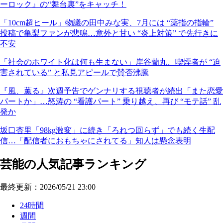
ーロック』の“舞台裏”をキャッチ！
「10cm超ヒール」物議の田中みな実、7月には “薬指の指輪”
投稿で亀梨ファンが悲鳴…意外と甘い “炎上対策” で先行きに
不安
「社会のホワイト化は何も生まない」岸谷蘭丸、喫煙者が “迫
害されている” と私見アピールで賛否沸騰
『風、薫る』次週予告でゲンナリする視聴者が続出「また恋愛
パートか」…怒涛の “看護パート” 乗り越え、再び “モテ話” 乱
発か
坂口杏里「98kg激変」に続き「ろれつ回らず」でも続く生配
信…「配信者におもちゃにされてる」知人は懸念表明
芸能の人気記事ランキング
最終更新：2026/05/21 23:00
24時間
週間