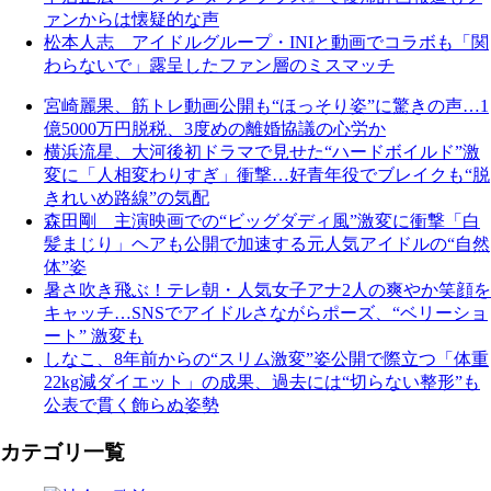
ァンからは懐疑的な声
松本人志 アイドルグループ・INIと動画でコラボも「関
わらないで」露呈したファン層のミスマッチ
宮崎麗果、筋トレ動画公開も“ほっそり姿”に驚きの声…1
億5000万円脱税、3度めの離婚協議の心労か
横浜流星、大河後初ドラマで見せた“ハードボイルド”激
変に「人相変わりすぎ」衝撃…好青年役でブレイクも“脱
きれいめ路線”の気配
森田剛 主演映画での“ビッグダディ風”激変に衝撃「白
髪まじり」ヘアも公開で加速する元人気アイドルの“自然
体”姿
暑さ吹き飛ぶ！テレ朝・人気女子アナ2人の爽やか笑顔を
キャッチ…SNSでアイドルさながらポーズ、“ベリーショ
ート” 激変も
しなこ、8年前からの“スリム激変”姿公開で際立つ「体重
22kg減ダイエット」の成果、過去には“切らない整形”も
公表で貫く飾らぬ姿勢
カテゴリ一覧