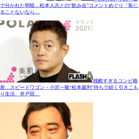
で分かれた明暗…松本人志との“飲み会”コメントめぐり「恥じ
ることないなら…
残酷すぎるコンビ格
差…スピードワゴン・小沢一敬“松本裁判”待ちで続く引きこも
り生活、井戸田…