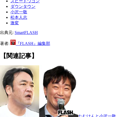
スピードワゴン
ダウンタウン
小沢一敬
松本人志
激変
出典元:
SmartFLASH
著者:
『FLASH』編集部
【関連記事】
たむけんと小沢一敬