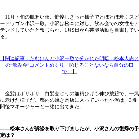
11月下旬の肌寒い夜、憔悴しきった様子でとぼとぼ歩くスピ
ードワゴン小沢一敬。小沢は松本に対し、飲み会での女性をア
テンドしていたと報じられ、1月9日から芸能活動を自粛してい
る。
【関連記事：たむけんと小沢一敬で分かれた明暗…松本人志と
の“飲み会”コメントめぐり「恥じることないなら自分の口
で」】
金髪はボサボサ、白髪交じりの無精ひげも伸び放題で、一気
に老けた様子だ。都内の焼き肉店に入っていった小沢は、3時
間後マネージャーと一緒に出てきた。
――松本さんが訴訟を取り下げましたが、小沢さんの復帰の予
定は？