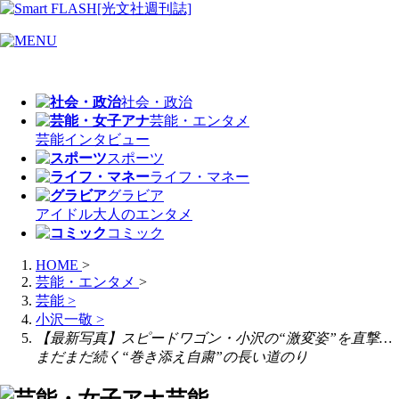
社会・政治
芸能・エンタメ
芸能
インタビュー
スポーツ
ライフ・マネー
グラビア
アイドル
大人のエンタメ
コミック
HOME
>
芸能・エンタメ
>
芸能
>
小沢一敬
>
【最新写真】スピードワゴン・小沢の“激変姿”を直撃…
まだまだ続く“巻き添え自粛”の長い道のり
芸能