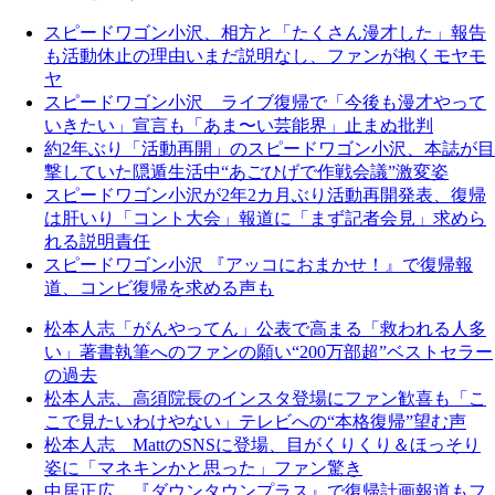
スピードワゴン小沢、相方と「たくさん漫才した」報告
も活動休止の理由いまだ説明なし、ファンが抱くモヤモ
ヤ
スピードワゴン小沢 ライブ復帰で「今後も漫才やって
いきたい」宣言も「あま〜い芸能界」止まぬ批判
約2年ぶり「活動再開」のスピードワゴン小沢、本誌が目
撃していた隠遁生活中“あごひげで作戦会議”激変姿
スピードワゴン小沢が2年2カ月ぶり活動再開発表、復帰
は肝いり「コント大会」報道に「まず記者会見」求めら
れる説明責任
スピードワゴン小沢 『アッコにおまかせ！』で復帰報
道、コンビ復帰を求める声も
松本人志「がんやってん」公表で高まる「救われる人多
い」著書執筆へのファンの願い“200万部超”ベストセラー
の過去
松本人志、高須院長のインスタ登場にファン歓喜も「こ
こで見たいわけやない」テレビへの“本格復帰”望む声
松本人志 MattのSNSに登場、目がくりくり＆ほっそり
姿に「マネキンかと思った」ファン驚き
中居正広 『ダウンタウンプラス』で復帰計画報道もフ