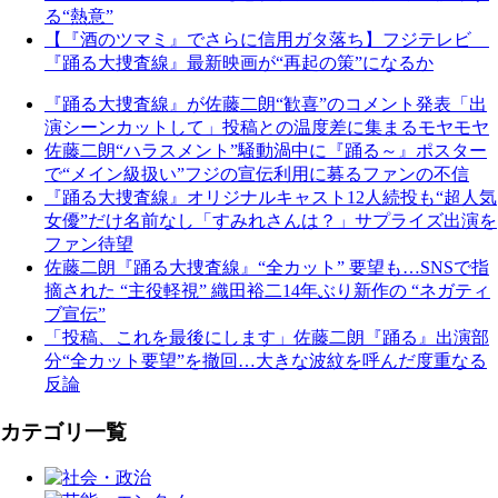
る“熱意”
【『酒のツマミ』でさらに信用ガタ落ち】フジテレビ
『踊る大捜査線』最新映画が“再起の策”になるか
『踊る大捜査線』が佐藤二朗“歓喜”のコメント発表「出
演シーンカットして」投稿との温度差に集まるモヤモヤ
佐藤二朗“ハラスメント”騒動渦中に『踊る～』ポスター
で“メイン級扱い”フジの宣伝利用に募るファンの不信
『踊る大捜査線』オリジナルキャスト12人続投も“超人気
女優”だけ名前なし「すみれさんは？」サプライズ出演を
ファン待望
佐藤二朗『踊る大捜査線』“全カット” 要望も…SNSで指
摘された “主役軽視” 織田裕二14年ぶり新作の “ネガティ
ブ宣伝”
「投稿、これを最後にします」佐藤二朗『踊る』出演部
分“全カット要望”を撤回…大きな波紋を呼んだ度重なる
反論
カテゴリ一覧