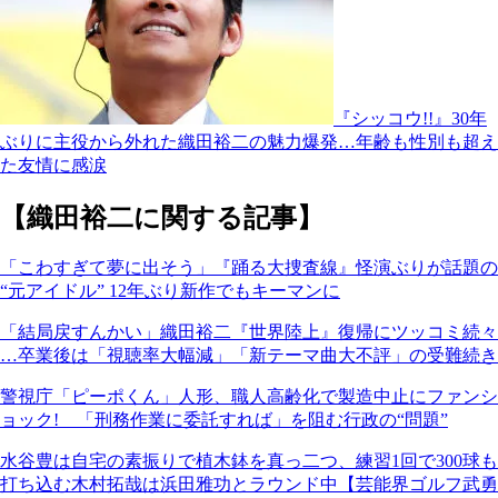
『シッコウ!!』30年
ぶりに主役から外れた織田裕二の魅力爆発…年齢も性別も超え
た友情に感涙
【織田裕二に関する記事】
「こわすぎて夢に出そう」『踊る大捜査線』怪演ぶりが話題の
“元アイドル” 12年ぶり新作でもキーマンに
「結局戻すんかい」織田裕二『世界陸上』復帰にツッコミ続々
…卒業後は「視聴率大幅減」「新テーマ曲大不評」の受難続き
警視庁「ピーポくん」人形、職人高齢化で製造中止にファンシ
ョック! 「刑務作業に委託すれば」を阻む行政の“問題”
水谷豊は自宅の素振りで植木鉢を真っ二つ、練習1回で300球も
打ち込む木村拓哉は浜田雅功とラウンド中【芸能界ゴルフ武勇