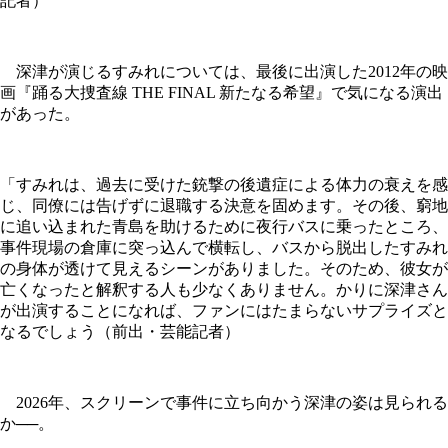
記者）
深津が演じるすみれについては、最後に出演した2012年の映
画『踊る大捜査線 THE FINAL 新たなる希望』で気になる演出
があった。
「すみれは、過去に受けた銃撃の後遺症による体力の衰えを感
じ、同僚には告げずに退職する決意を固めます。その後、窮地
に追い込まれた青島を助けるために夜行バスに乗ったところ、
事件現場の倉庫に突っ込んで横転し、バスから脱出したすみれ
の身体が透けて見えるシーンがありました。そのため、彼女が
亡くなったと解釈する人も少なくありません。かりに深津さん
が出演することになれば、ファンにはたまらないサプライズと
なるでしょう（前出・芸能記者）
2026年、スクリーンで事件に立ち向かう深津の姿は見られる
か──。