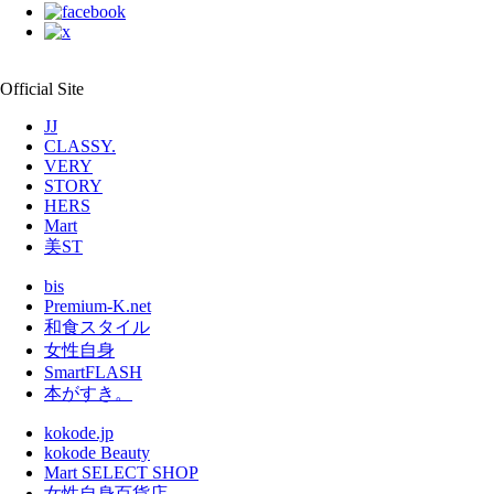
Official Site
JJ
CLASSY.
VERY
STORY
HERS
Mart
美ST
bis
Premium-K.net
和食スタイル
女性自身
SmartFLASH
本がすき。
kokode.jp
kokode Beauty
Mart SELECT SHOP
女性自身百貨店