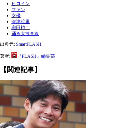
ヒロイン
ファン
女優
深津絵里
織田裕二
踊る大捜査線
出典元:
SmartFLASH
著者:
『FLASH』編集部
【関連記事】