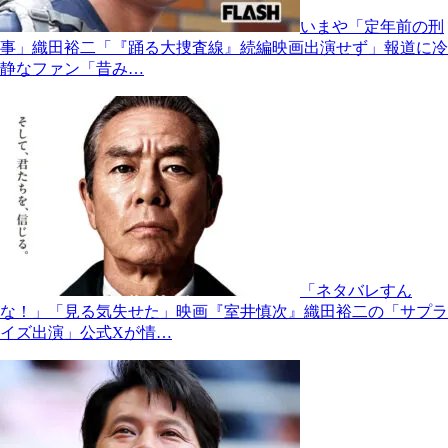
いまや「定年前の刑
事」織田裕二「『踊る大捜査線』続編映画出演せず」報道に冷
静なファン「昔み…
「ネタバレすん
な！」「見る気失せた」映画『室井慎次』織田裕二の「サプラ
イズ出演」公式Xが情…