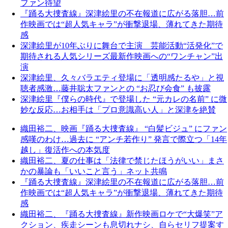
ファン待望
『踊る大捜査線』深津絵里の不在報道に広がる落胆…前
作映画では“超人気キャラ”が衝撃退場、薄れてきた期待
感
深津絵里が10年ぶりに舞台で主演 芸能活動“活発化”で
期待される人気シリーズ最新作映画への“ワンチャン”出
演
深津絵里、久々バラエティ登場に「透明感たるや」と視
聴者感激…藤井聡太ファンとの “お忍び会食” も披露
深津絵里『僕らの時代』で登場した “元カレの名前” に微
妙な反応…お相手は「プロ意識高い人」と深津を絶賛
織田裕二、映画『踊る大捜査線』 “白髪ビジュ” にファン
感嘆のわけ…過去に “アンチ若作り” 発言で際立つ「14年
越し」復活作への本気度
織田裕二、夏の仕事は「法律で禁じたほうがいい」まさ
かの暴論も「いいこと言う」ネット共鳴
『踊る大捜査線』深津絵里の不在報道に広がる落胆…前
作映画では“超人気キャラ”が衝撃退場、薄れてきた期待
感
織田裕二、『踊る大捜査線』新作映画ロケで“大爆笑”ア
クション、疾走シーンも息切れナシ、自らセリフ提案す