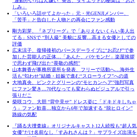
“運動がいちばん嫌い” 発言、ダイエットの秘策は「おさ
しみ」
「いろいろ話せてよかった」元・光GENJIメンバー、
「苦手」と告白した人物との再会にファン感動
剛力彩芽、『ネプリーグ』で「ありえないくらい美人出
てる」SNSで “別人級” 美貌に反響…高まる女優としての
評価
広末涼子、復帰後初のバースデーライブに“お忍び”で参
加した芸能人の正体…「あんた、バケモンだ」楽屋挨拶
で思わず飛び出た“畏敬の感想”
山本舞香が事務所退所を発表、フリーで活動へ…海外生
活も“匂わせ”結婚・妊娠で進む“スローライフ”への道
大地真央、ピンクとグリーンの“モヒカンヘア”強烈写真
にファン驚き…70代なっても変わらぬビジュアルで引っ
張りだこ
柴咲コウ、大胆 “背中見せ” ドレス姿に「ドキドキしちゃ
う」ファン歓喜…独立から6年で加速する “脱ヒロイン”
路線の気配
『踊る大捜査線』オリジナルキャスト12人続投も“超人気
女優”だけ名前なし「すみれさんは？」サプライズ出演を