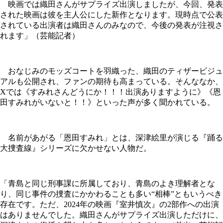
映画では織田さんがサプライズ出演しましたが、今回、発表
された映画は彼を主人公にした新作となります。現時点で公表
されている出演者は織田さんのみなので、今後の発表が注視さ
れます」（芸能記者）
おなじみのモッズコートを羽織った、織田のティザービジュ
アルも公開され、ファンの期待も高まっている。そんななか、
Xでは《すみれさんどうにか！！！出演ありますように》《恩
田すみれがいないと！！》といった声が多く聞かれている。
名前があがる「恩田すみれ」とは、深津絵里が演じる『踊る
大捜査線』シリーズに欠かせない人物だ。
「青島と同じ刑事課に所属しており、青島のよき理解者とな
り、同じ事件の捜査にかかわることも多い“相棒”ともいうべき
存在です。ただ、2024年の映画『室井慎次』の2部作への出演
はありませんでした。織田さんがサプライズ出演しただけに、