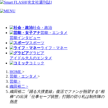
社会・政治
芸能・エンタメ
芸能
インタビュー
スポーツ
ライフ・マネー
グラビア
アイドル
大人のエンタメ
コミック
HOME
>
芸能・エンタメ
>
芸能
>
織田裕二
>
織田裕二『踊る大捜査線』復活でファンが熱望する“相
棒”の出演「仕事セーブ状態」打開の切り札は制作陣の
熱意