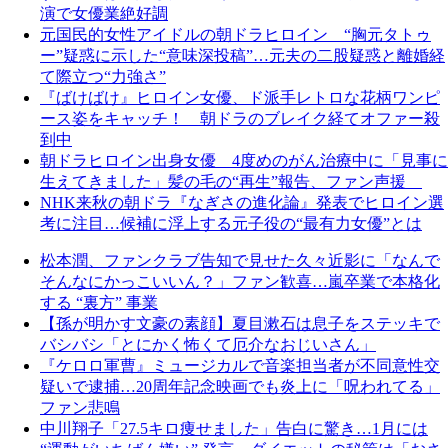
演で女優業絶好調
元国民的女性アイドルの朝ドラヒロイン “胸元タトゥ
ー”疑惑に示した“意味深投稿”…元夫の二股疑惑と離婚経
て際立つ“力強さ”
『ばけばけ』ヒロイン女優、ド派手レトロな花柄ワンピ
ース姿をキャッチ！ 朝ドラのブレイク経てオファー殺
到中
朝ドラヒロイン出身女優 4度めのがん治療中に「見事に
生えてきました」髪の毛の“再生”報告、ファン声援
NHK来秋の朝ドラ『なぎさの進化論』発表でヒロイン選
考に注目…候補に浮上する元子役の“最有力女優”とは
松本潤、ファンクラブ告知で見せた久々近影に「なんで
そんなにかっこいいん？」ファン歓喜…嵐卒業で本格化
する “裏方” 事業
【孫が明かす文豪の素顔】夏目漱石は息子をステッキで
バシバシ「とにかく怖くて厄介なおじいさん」
『ケロロ軍曹』ミュージカルで音楽担当者が不同意性交
疑いで逮捕…20周年記念映画でも炎上に「呪われてる」
ファン悲鳴
中川翔子「27.5キロ痩せました」告白に驚き…1月には