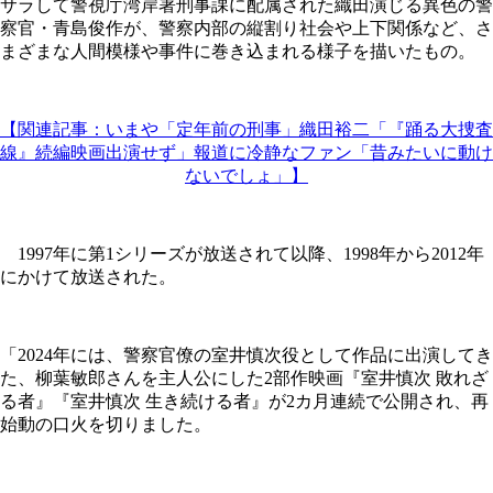
サラして警視庁湾岸署刑事課に配属された織田演じる異色の警
察官・青島俊作が、警察内部の縦割り社会や上下関係など、さ
まざまな人間模様や事件に巻き込まれる様子を描いたもの。
【関連記事：いまや「定年前の刑事」織田裕二「『踊る大捜査
線』続編映画出演せず」報道に冷静なファン「昔みたいに動け
ないでしょ」】
1997年に第1シリーズが放送されて以降、1998年から2012年
にかけて放送された。
「2024年には、警察官僚の室井慎次役として作品に出演してき
た、柳葉敏郎さんを主人公にした2部作映画『室井慎次 敗れざ
る者』『室井慎次 生き続ける者』が2カ月連続で公開され、再
始動の口火を切りました。