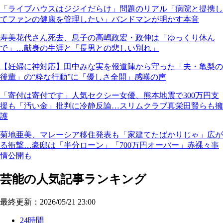
「ライブハウスはジジイだらけ」問題のリアル「病院と提携し
てファンの健康を管理したい」バンドマンが明かす本音
寿美花代さん死去、息子の高嶋政宏・政伸は「ゆっくり休ん
で」…献身の生涯と「長男との悲しい別れ」
【妊婦に神対応】田中みな実を報道陣から守った「夫・亀梨の
後輩」の“粋な行動”に「優しさ全開」感嘆の声
「寄付は寄付です」人気セクシー女優、熊本地震で300万円支
援も「汚い金」批判に冷静反論…スリムクラブ真栄田賢らも擁
護
菊地亜美、マレーシア移住発表も「家建てたばかりじゃ」広が
る衝撃…豪邸は「半分ローン」「700万円オーバー」赤裸々事
情公開も
芸能の人気記事ランキング
最終更新：2026/05/21 23:00
24時間