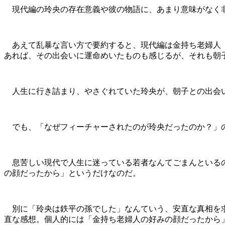
現代編の玲央の存在意義や彼の物語に、あまり意味がなく非
あえて乱暴な言い方で要約すると、現代編は金持ち老婦人（
あれば、その出会いに運命めいたものも感じるが、それも朝
人生に行き詰まり、やさぐれていた玲央が、朝子との出会い
でも、「なぜフィーチャーされたのが玲央だったのか？」
息苦しい現代で人生に迷っている若者なんてごまんといるの
の顔だったから」というだけなのだ。
別に「玲央は鉄平の孫でした」なんていう、安直な真相を求
直な感想。個人的には「金持ち老婦人の好みの顔だったから