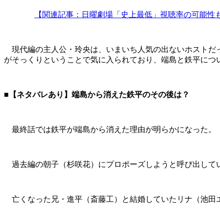
【関連記事：日曜劇場「史上最低」視聴率の可能性
現代編の主人公・玲央は、いまいち人気の出ないホストだっ
がそっくりということで気に入られており、端島と鉄平につ
■【ネタバレあり】端島から消えた鉄平のその後は？
最終話では鉄平が端島から消えた理由が明らかになった。
過去編の朝子（杉咲花）にプロポーズしようと呼び出してい
亡くなった兄・進平（斎藤工）と結婚していたリナ（池田エ