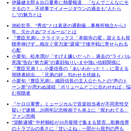
伊藤健太郎＆出口夏希に熱愛報道 「なんでこんなにモ
テるの？」不祥事でイメージダウンの過去も“人たら
し”の魅力とは
池松壮亮、“秀吉”とは真逆の通勤撮…事務所独立から3
年、欠かさぬ“マイルール”とは
『豊臣兄弟!』クライマックス「本能寺の変」迎えるも視
聴率伸びず…相次ぐ実力派“退場”で後半戦に寄せられる
心配
小栗旬、松本潤が「すげえ嫌いだった」過去の“ライバル
意識”告白“努力家”の素顔知りいまや強い信頼関係に
『豊臣兄弟！』小栗信長の「あいわかった！」に震える
視聴者続出…「兄弟の絆」匂わせる伏線も
小栗旬『豊臣兄弟!』織田信長の主人公たちとの“声のト
ーン差”が思わぬ波紋「ボリュームどこに合わせれば」悩
む視聴者
『ケロロ軍曹』ミュージカルで音楽担当者が不同意性交
疑いで逮捕…20周年記念映画でも炎上に「呪われてる」
ファン悲鳴
“泥酔逮捕” 中村鶴松が10月復帰で集まる賛否…歌舞伎界
のトラブルの多さに「甘いよね」一部から批判の声も