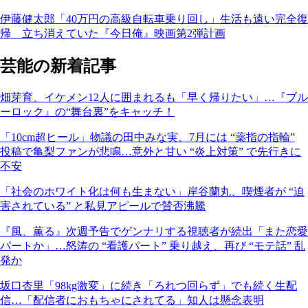
伊藤健太郎「40万円の高級自転車乗り回し」生活も遠い完全復
帰 立ち消えていた『今日俺』映画第2弾計画
芸能の新着記事
畑芽育、イケメン12人に囲まれるも「早く帰りたい」…『ブル
ーロック』の“舞台裏”をキャッチ！
「10cm超ヒール」物議の田中みな実、7月には “薬指の指輪”
投稿で亀梨ファンが悲鳴…意外と甘い “炎上対策” で先行きに
不安
「社会のホワイト化は何も生まない」岸谷蘭丸、喫煙者が “迫
害されている” と私見アピールで賛否沸騰
『風、薫る』次週予告でゲンナリする視聴者が続出「また恋愛
パートか」…怒涛の “看護パート” 乗り越え、再び “モテ話” 乱
発か
坂口杏里「98kg激変」に続き「ろれつ回らず」でも続く生配
信…「配信者におもちゃにされてる」知人は懸念表明