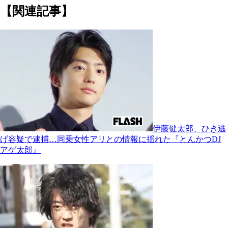
【関連記事】
伊藤健太郎、ひき逃
げ容疑で逮捕…同乗女性アリとの情報に揺れた『とんかつDJ
アゲ太郎』