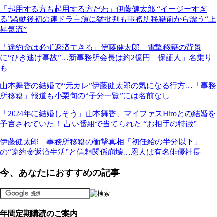
「起用する方も起用する方だわ」伊藤健太郎 “イージーすぎ
る”騒動後初の連ドラ主演に猛批判も事務所移籍前から漂う“上
昇気流”
「違約金は必ず返済できる」伊藤健太郎 電撃移籍の背景
に“ひき逃げ事故”…新事務所会長は約2億円「保証人」名乗り
も
山本舞香の結婚で“元カレ”伊藤健太郎の気になる行方…「事務
所移籍」報道も小栗旬の“子分一覧”には名前なし
「2024年に結婚しそう」山本舞香、マイファスHiroとの結婚を
予言されていた！ 占い番組で当てられた “お相手の特徴”
伊藤健太郎 事務所移籍の衝撃真相「初任給の半分以下」
の“違約金返済生活”と信頼関係崩壊…恩人は有名俳優社長
今、あなたにおすすめの記事
年間定期購読のご案内