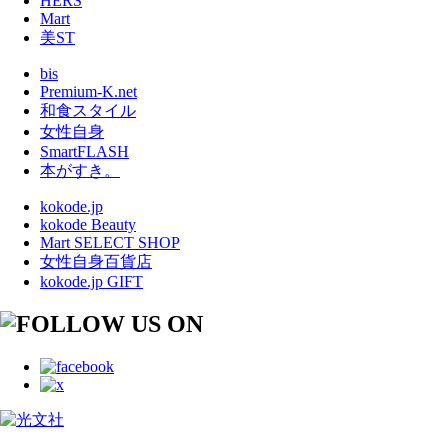
HERS
Mart
美ST
bis
Premium-K.net
和食スタイル
女性自身
SmartFLASH
本がすき。
kokode.jp
kokode Beauty
Mart SELECT SHOP
女性自身百貨店
kokode.jp GIFT