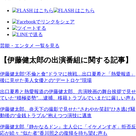
芸能・エンタメ 一覧を見る
【伊藤健太郎の出演番組に関する記事】
伊藤健太郎“不倫と食”ドラマに挑戦…出口夏希と「熱愛報道」
後に見せた美人女優との“デートロケ”現場
出口夏希と熱愛報道の伊藤健太郎、共演映画の舞台挨拶で見せ
ていた“積極姿勢”…逮捕、移籍トラブルでいまだに厳しい声も
伊藤健太郎、炎天下の撮影で見せた“さわやか笑顔”ひき逃げ騒
動後の“金銭トラブル”抱えつつ演技に邁進
伊藤健太郎『静かなるドン』主人公に「イケメンすぎ」拒否反
応が続々 “似た者”香川照之の復帰を待ち望む声も