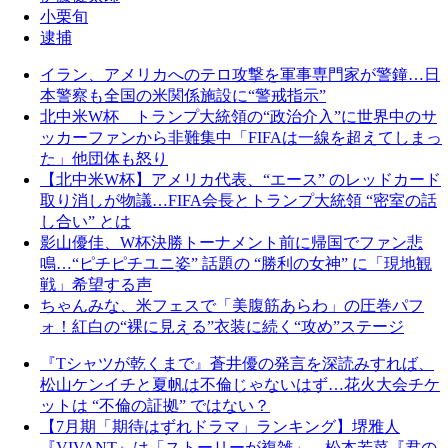
小栗旬
逮捕
イラン、アメリカへのテロ攻撃を軍事専門家が警鐘…日
本警察も全国の米関係施設に“警戒指示”
北中米W杯 トランプ大統領の“政治介入”に世界中のサ
ッカーファンから非難集中「FIFAは一線を超えてしまっ
た」他団体も怒り
【北中米W杯】アメリカ代表、“エース” のレッドカード
取り消しが物議…FIFA会長とトランプ大統領 “密室の話
し合い” とは
影山優佳、W杯決勝トーナメント前に帰国でファン悲
鳴…“ピチピチユニ姿” 話題の “勝利の女神” に「現地観
戦」希望する声
ちゃんみな、米フェスで「美腹筋あらわ」の圧巻パフ
ォ！紅白の“裸に見える”衣装に続く“攻め”ステージ
『Tシャツが乾くまで』蒼井優の発言を深読みすれば、
松山ケンイチと夏帆は不倫じゃないはず…花火大会チケ
ットは “不倫の証拠” ではない？
【7月期「期待はずれドラマ」ランキング】堺雅人
『VIVANT』は「ストーリーが複雑」、松本若菜『君の