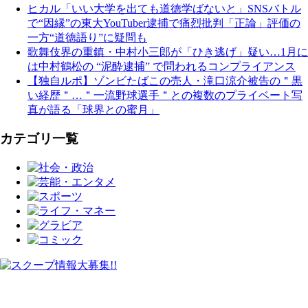
ヒカル「いい大学を出ても道徳学ばないと」SNSバトル
で“因縁”の東大YouTuber逮捕で痛烈批判「正論」評価の
一方“道徳語り”に疑問も
歌舞伎界の重鎮・中村小三郎が「ひき逃げ」疑い…1月に
は中村鶴松の “泥酔逮捕” で問われるコンプライアンス
【独自ルポ】ゾンビたばこの売人・滝口涼介被告の＂黒
い経歴＂…＂一流野球選手＂との複数のプライベート写
真が語る「球界との蜜月」
カテゴリ一覧