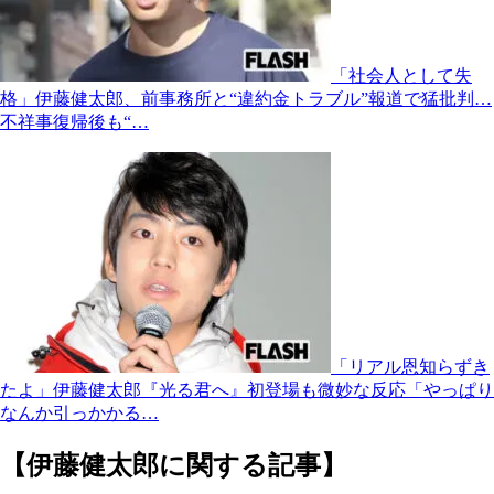
「社会人として失
格」伊藤健太郎、前事務所と“違約金トラブル”報道で猛批判…
不祥事復帰後も“…
「リアル恩知らずき
たよ」伊藤健太郎『光る君へ』初登場も微妙な反応「やっぱり
なんか引っかかる…
【伊藤健太郎に関する記事】