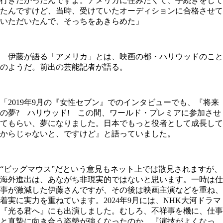
行きたかったんですよ。アメリカに住みたくて、手続きをして
たんですけど、当時、受けていたオーディションに合格させて
いただいたんで、そっちをあきらめた」
伊藤が語る「アメリカ」とは、映画の都・ハリウッドのこと
のようだ。前出の芸能記者が語る。
「2019年9月の『女性セブン』でのインタビューでも、『将来
の夢? ハリウッド! この間、ワールド・プレミアに参加させ
てもらい、夢になりました。日本でもっと役者として成長して
からじゃないと、ですけど』と語っていました。
“ビッグマウス”だという意見もネット上では散見されますが、
海外進出は、あながち非現実的ではないと思います。一時は仕
事が激減した伊藤さんですが、その後は映画主演などを重ね、
着実に実力を重ねています。2024年9月には、NHK大河ドラマ
『光る君へ』にも出演しました。むしろ、不祥事を機に、仕事
と真摯に向き合う姿勢が強くなったのか、『演技がよくなっ