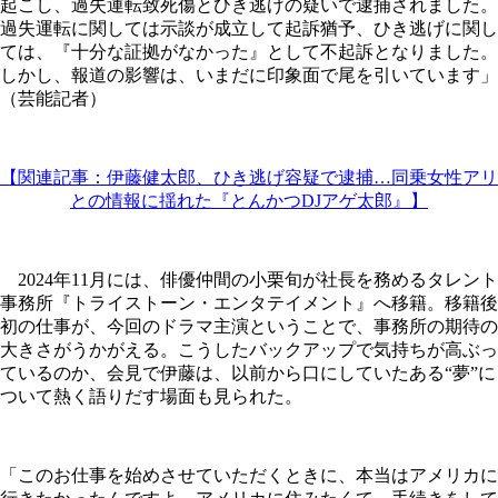
起こし、過失運転致死傷とひき逃げの疑いで逮捕されました。
過失運転に関しては示談が成立して起訴猶予、ひき逃げに関し
ては、『十分な証拠がなかった』として不起訴となりました。
しかし、報道の影響は、いまだに印象面で尾を引いています」
（芸能記者）
【関連記事：伊藤健太郎、ひき逃げ容疑で逮捕…同乗女性アリ
との情報に揺れた『とんかつDJアゲ太郎』】
2024年11月には、俳優仲間の小栗旬が社長を務めるタレント
事務所『トライストーン・エンタテイメント』へ移籍。移籍後
初の仕事が、今回のドラマ主演ということで、事務所の期待の
大きさがうかがえる。こうしたバックアップで気持ちが高ぶっ
ているのか、会見で伊藤は、以前から口にしていたある“夢”に
ついて熱く語りだす場面も見られた。
「このお仕事を始めさせていただくときに、本当はアメリカに