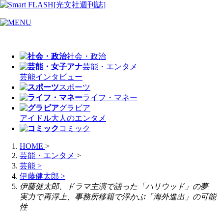
社会・政治
芸能・エンタメ
芸能
インタビュー
スポーツ
ライフ・マネー
グラビア
アイドル
大人のエンタメ
コミック
HOME
>
芸能・エンタメ
>
芸能
>
伊藤健太郎
>
伊藤健太郎、ドラマ主演で語った「ハリウッド」の夢
実力で再浮上、事務所移籍で浮かぶ「海外進出」の可能
性