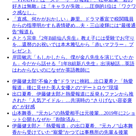
好きは無敵』は「キャラが失敗」…圧倒的1位は「ワクワ
ク感なし」
「直感。何かがおかしい」趣里、ドラマ番宣で税関職員
からの指導明かすも表情硬め…夫・三山凌輝には“最後通
告”報道も
さとう宗幸『2年B組仙八先生』教え子には受験でお守り
を…還暦のお祝いでは本木雅弘から「赤いマフラー」プ
レゼント
岸田敏志「もしかしたら、僕が金八先生を演じていたか
も」今だから話せる『1年B組新八先生』出演秘話…英語
はわからないのになぜか英語教師に
伊藤健太郎“不倫と食”ドラマに挑戦…出口夏希と「熱愛
報道」後に見せた美人女優との“デートロケ”現場
出口夏希、伊藤健太郎と熱愛報道に反発もファンから推
された「人気アイドル」…共演時の “さりげない容姿褒
め” が好感
山本舞香、“元カレ”の熱愛相手は元後輩…2019年に2ショ
ット公開もなぜか「削除済み」
伊藤健太郎と「熱愛報道」の出口夏希、“元カノ”山本舞
香から受けていた“寵愛”かつては事務所の先輩＆後輩