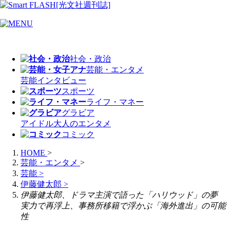
社会・政治
芸能・エンタメ
芸能
インタビュー
スポーツ
ライフ・マネー
グラビア
アイドル
大人のエンタメ
コミック
HOME
>
芸能・エンタメ
>
芸能
>
伊藤健太郎
>
伊藤健太郎、ドラマ主演で語った「ハリウッド」の夢
実力で再浮上、事務所移籍で浮かぶ「海外進出」の可能
性