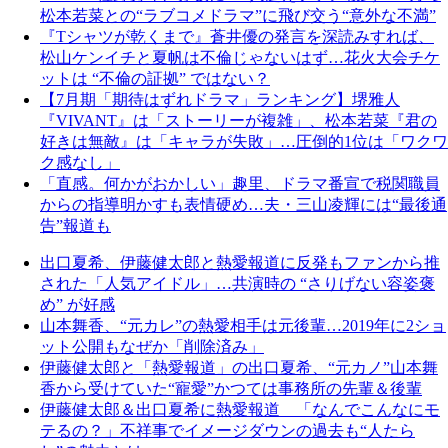
松本若菜との“ラブコメドラマ”に飛び交う“意外な不満”
『Tシャツが乾くまで』蒼井優の発言を深読みすれば、
松山ケンイチと夏帆は不倫じゃないはず…花火大会チケ
ットは “不倫の証拠” ではない？
【7月期「期待はずれドラマ」ランキング】堺雅人
『VIVANT』は「ストーリーが複雑」、松本若菜『君の
好きは無敵』は「キャラが失敗」…圧倒的1位は「ワクワ
ク感なし」
「直感。何かがおかしい」趣里、ドラマ番宣で税関職員
からの指導明かすも表情硬め…夫・三山凌輝には“最後通
告”報道も
出口夏希、伊藤健太郎と熱愛報道に反発もファンから推
された「人気アイドル」…共演時の “さりげない容姿褒
め” が好感
山本舞香、“元カレ”の熱愛相手は元後輩…2019年に2ショ
ット公開もなぜか「削除済み」
伊藤健太郎と「熱愛報道」の出口夏希、“元カノ”山本舞
香から受けていた“寵愛”かつては事務所の先輩＆後輩
伊藤健太郎＆出口夏希に熱愛報道 「なんでこんなにモ
テるの？」不祥事でイメージダウンの過去も“人たら