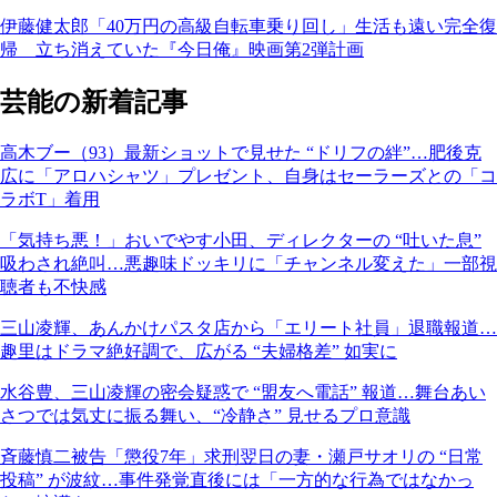
伊藤健太郎「40万円の高級自転車乗り回し」生活も遠い完全復
帰 立ち消えていた『今日俺』映画第2弾計画
芸能の新着記事
高木ブー（93）最新ショットで見せた “ドリフの絆”…肥後克
広に「アロハシャツ」プレゼント、自身はセーラーズとの「コ
ラボT」着用
「気持ち悪！」おいでやす小田、ディレクターの “吐いた息”
吸わされ絶叫…悪趣味ドッキリに「チャンネル変えた」一部視
聴者も不快感
三山凌輝、あんかけパスタ店から「エリート社員」退職報道…
趣里はドラマ絶好調で、広がる “夫婦格差” 如実に
水谷豊、三山凌輝の密会疑惑で “盟友へ電話” 報道…舞台あい
さつでは気丈に振る舞い、“冷静さ” 見せるプロ意識
斉藤慎二被告「懲役7年」求刑翌日の妻・瀬戸サオリの “日常
投稿” が波紋…事件発覚直後には「一方的な行為ではなかっ