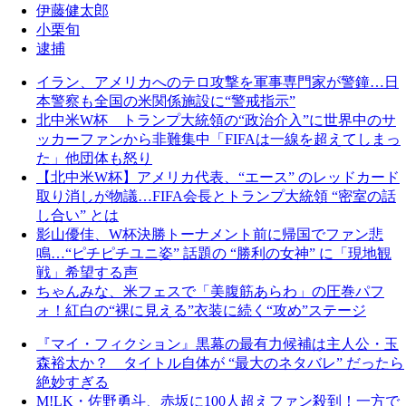
伊藤健太郎
小栗旬
逮捕
イラン、アメリカへのテロ攻撃を軍事専門家が警鐘…日
本警察も全国の米関係施設に“警戒指示”
北中米W杯 トランプ大統領の“政治介入”に世界中のサ
ッカーファンから非難集中「FIFAは一線を超えてしまっ
た」他団体も怒り
【北中米W杯】アメリカ代表、“エース” のレッドカード
取り消しが物議…FIFA会長とトランプ大統領 “密室の話
し合い” とは
影山優佳、W杯決勝トーナメント前に帰国でファン悲
鳴…“ピチピチユニ姿” 話題の “勝利の女神” に「現地観
戦」希望する声
ちゃんみな、米フェスで「美腹筋あらわ」の圧巻パフ
ォ！紅白の“裸に見える”衣装に続く“攻め”ステージ
『マイ・フィクション』黒幕の最有力候補は主人公・玉
森裕太か？ タイトル自体が “最大のネタバレ” だったら
絶妙すぎる
M!LK・佐野勇斗、赤坂に100人超えファン殺到！一方で