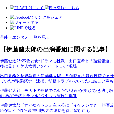
芸能・エンタメ 一覧を見る
【伊藤健太郎の出演番組に関する記事】
伊藤健太郎“不倫と食”ドラマに挑戦…出口夏希と「熱愛報道」
後に見せた美人女優との“デートロケ”現場
出口夏希と熱愛報道の伊藤健太郎、共演映画の舞台挨拶で見せ
ていた“積極姿勢”…逮捕、移籍トラブルでいまだに厳しい声も
伊藤健太郎、炎天下の撮影で見せた“さわやか笑顔”ひき逃げ騒
動後の“金銭トラブル”抱えつつ演技に邁進
伊藤健太郎『静かなるドン』主人公に「イケメンすぎ」拒否反
応が続々 “似た者”香川照之の復帰を待ち望む声も