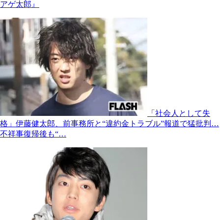
アゲ太郎』
「社会人として失
格」伊藤健太郎、前事務所と“違約金トラブル”報道で猛批判…
不祥事復帰後も“…