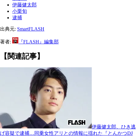
伊藤健太郎
小栗旬
逮捕
出典元:
SmartFLASH
著者:
『FLASH』編集部
【関連記事】
伊藤健太郎、ひき逃
げ容疑で逮捕…同乗女性アリとの情報に揺れた『とんかつDJ