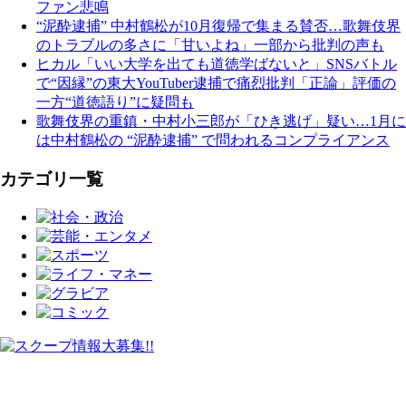
ファン悲鳴
“泥酔逮捕” 中村鶴松が10月復帰で集まる賛否…歌舞伎界
のトラブルの多さに「甘いよね」一部から批判の声も
ヒカル「いい大学を出ても道徳学ばないと」SNSバトル
で“因縁”の東大YouTuber逮捕で痛烈批判「正論」評価の
一方“道徳語り”に疑問も
歌舞伎界の重鎮・中村小三郎が「ひき逃げ」疑い…1月に
は中村鶴松の “泥酔逮捕” で問われるコンプライアンス
カテゴリ一覧