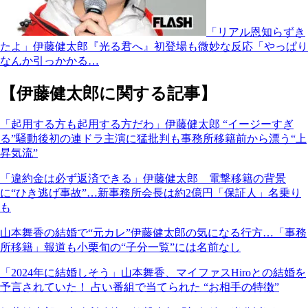
「リアル恩知らずき
たよ」伊藤健太郎『光る君へ』初登場も微妙な反応「やっぱり
なんか引っかかる…
【伊藤健太郎に関する記事】
「起用する方も起用する方だわ」伊藤健太郎 “イージーすぎ
る”騒動後初の連ドラ主演に猛批判も事務所移籍前から漂う“上
昇気流”
「違約金は必ず返済できる」伊藤健太郎 電撃移籍の背景
に“ひき逃げ事故”…新事務所会長は約2億円「保証人」名乗り
も
山本舞香の結婚で“元カレ”伊藤健太郎の気になる行方…「事務
所移籍」報道も小栗旬の“子分一覧”には名前なし
「2024年に結婚しそう」山本舞香、マイファスHiroとの結婚を
予言されていた！ 占い番組で当てられた “お相手の特徴”