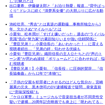
し”の魅力とは
出口夏希、伊藤健太郎と「お泊り熱愛」報道…“背中ぱっ
くり” ドレスに続く “清楚系女優” の大胆ぶりに広がる動
揺
池松壮亮、“秀吉”とは真逆の通勤撮…事務所独立から3
年、欠かさぬ“マイルール”とは
小栗旬、松本潤が「すげえ嫌いだった」過去の“ライバル
意識”告白“努力家”の素顔知りいまや強い信頼関係に
『豊臣兄弟！』小栗信長の「あいわかった！」に震える
視聴者続出…「兄弟の絆」匂わせる伏線も
小栗旬『豊臣兄弟!』織田信長の主人公たちとの“声のト
ーン差”が思わぬ波紋「ボリュームどこに合わせれば」悩
む視聴者
【豊臣兄弟！】小栗旬、「信長役」に圧倒的賛辞…『信
長協奏曲』から12年で“本物”に
「子供の父親を犯罪者にさせるのはどんな気分か」宮崎
麗果の元夫、黒木啓司のDV逮捕報道で疑問…発覚直前
に“意味深投稿”も
『ケロロ軍曹』ミュージカルで音楽担当者が不同意性交
疑いで逮捕…20周年記念映画でも炎上に「呪われてる」