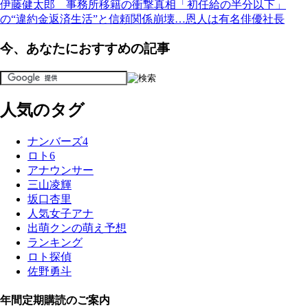
伊藤健太郎 事務所移籍の衝撃真相「初任給の半分以下」
の“違約金返済生活”と信頼関係崩壊…恩人は有名俳優社長
今、あなたにおすすめの記事
人気のタグ
ナンバーズ4
ロト6
アナウンサー
三山凌輝
坂口杏里
人気女子アナ
出萌クンの萌え予想
ランキング
ロト探偵
佐野勇斗
年間定期購読のご案内