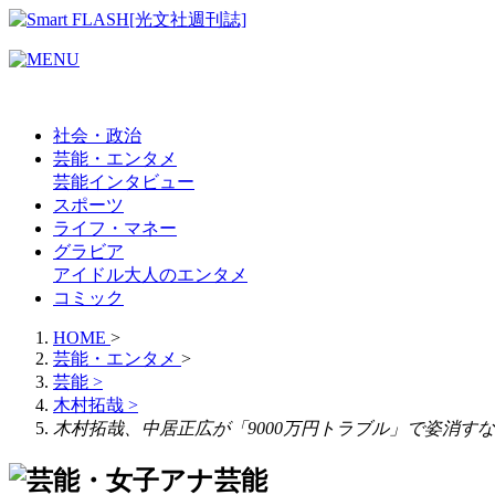
社会・政治
芸能・エンタメ
芸能
インタビュー
スポーツ
ライフ・マネー
グラビア
アイドル
大人のエンタメ
コミック
HOME
>
芸能・エンタメ
>
芸能
>
木村拓哉
>
木村拓哉、中居正広が「9000万円トラブル」で姿消すな
芸能