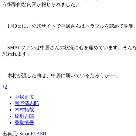
う衝撃的な内容が報じられました。
1月9日に、公式サイトで中居さんはトラブルを認めて謝罪
SMAPファンは中居さんの状況に心を痛めています。そんな
思われます」
木村が流した曲は、中居に届いているだろうか──。
1
2
中居正広
忌野清志郎
木村拓哉
稲垣吾郎
香取慎吾
出典元:
SmartFLASH