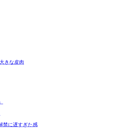
は大きな皮肉
」
」
 解禁に遅すぎた感