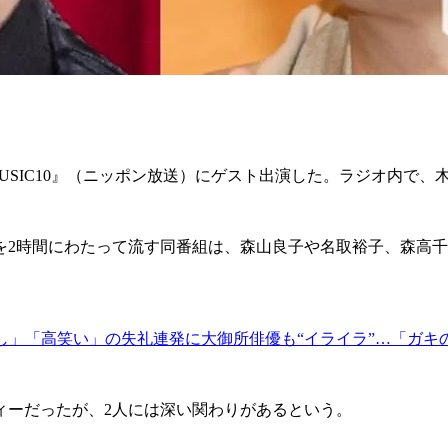
USIC10』（ニッポン放送）にゲスト出演した。ラジオ内で
を2時間にわたって流す同番組は、森山良子や名取裕子、森高
し」「高笑い」の失礼連発に大御所俳優も“イライラ”…「ガキ
ーだったが、2人には深い関わりがあるという。