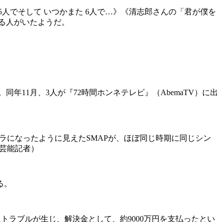
人でそして いつかまた 6人で…》《清志郎さんの「君が僕を
える人がいたようだ。
同年11月、3人が『72時間ホンネテレビ』（AbemaTV）に出
ラになったように見えたSMAPが、ほぼ同じ時期に同じシン
・芸能記者）
る。
にトラブルが生じ、解決金として、約9000万円を支払ったとい