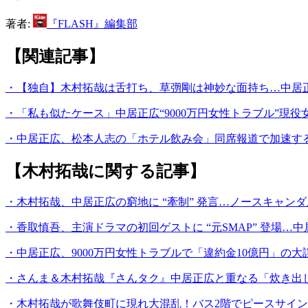
著者:
『FLASH』編集部
【関連記事】
・【独自】木村拓哉は舌打ち、草彅剛は神妙な面持ち…中居正広
・「私も似たケース」中居正広“9000万円女性トラブル”現
・中居正広、松本人志の「ホテル飲み会」同席報道で加速する
【木村拓哉に関する記事】
・木村拓哉、中居正広の窮地に “牽制” 発言…ノースキャン
・香取慎吾、主演ドラマの初回ゲストに “元SMAP” 登場…
・中居正広、9000万円女性トラブルで「違約金10億円」の
・さんま＆木村拓哉『さんタク』中居正広と重なる「炊き出し姿」
・木村拓哉が歌舞伎町に現れ大混乱！バス2階でピースサインの