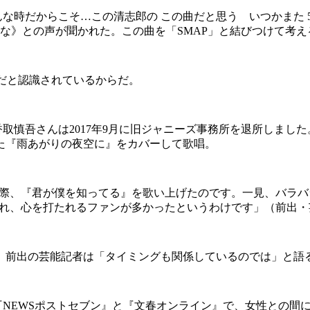
時だからこそ…この清志郎の この曲だと思う いつかまた 5
かな》との声が聞かれた。この曲を「SMAP」と結びつけて考
のだと認識されているからだ。
取慎吾さんは2017年9月に旧ジャニーズ事務所を退所しました。
た『雨あがりの夜空に』をカバーして歌唱。
した際、『君が僕を知ってる』を歌い上げたのです。一見、バラバ
じられ、心を打たれるファンが多かったというわけです」（前出
前出の芸能記者は「タイミングも関係しているのでは」と語
月の『NEWSポストセブン』と『文春オンライン』で、女性との間