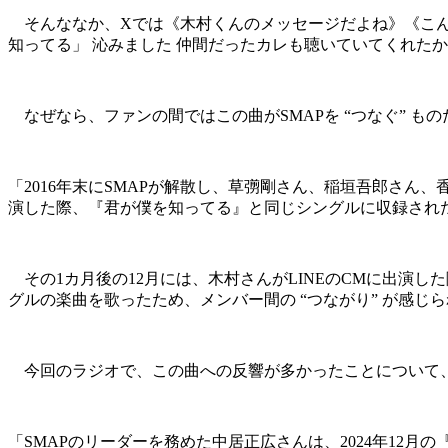
そんななか、Xでは《木村くんのメッセージだよね》《こんな
知ってる」 沁みました 仲間だったカレも聴いていてくれた
なぜなら、ファンの間ではこの曲がSMAPを “つなぐ” も
「2016年末にSMAPが解散し、草彅剛さん、稲垣吾郎さん、香
演した際、『君が僕を知ってる』と同じシングルに収録され
その1カ月後の12月には、木村さんがLINEのCMに出演
グルの楽曲を歌ったため、メンバー間の “つながり” が感
今回のラジオで、この曲への反響が多かったことについて、
「SMAPのリーダーを務めた中居正広さんは、2024年12