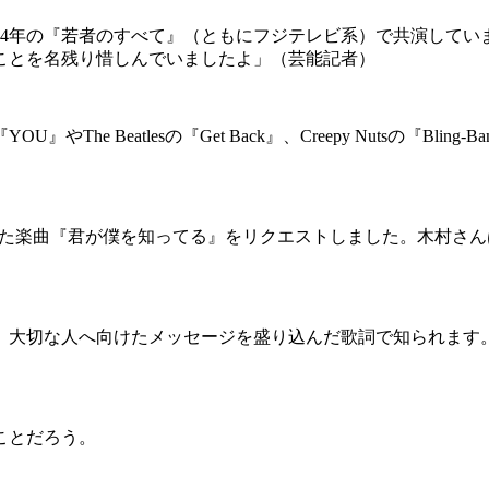
1994年の『若者のすべて』（ともにフジテレビ系）で共演して
ことを名残り惜しんでいましたよ」（芸能記者）
Beatlesの『Get Back』、Creepy Nutsの『Bling
。
スした楽曲『君が僕を知ってる』をリクエストしました。木村さ
け、大切な人へ向けたメッセージを盛り込んだ歌詞で知られます
）
ことだろう。