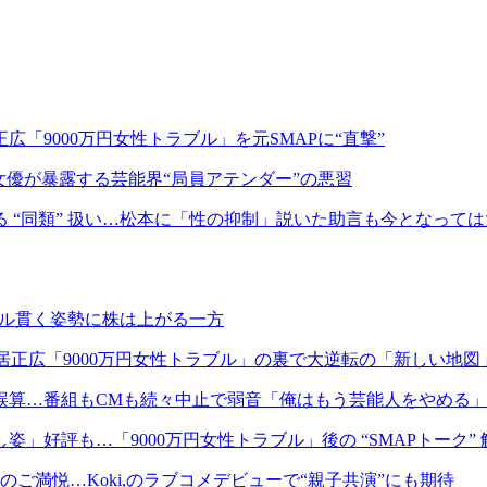
「9000万円女性トラブル」を元SMAPに“直撃”
役女優が暴露する芸能界“局員アテンダー”の悪習
 “同類” 扱い…松本に「性の抑制」説いた助言も今となって
ダル貫く姿勢に株は上がる一方
中居正広「9000万円女性トラブル」の裏で大逆転の「新しい地図
大誤算…番組もCMも続々中止で弱音「俺はもう芸能人をやめる
好評も…「9000万円女性トラブル」後の “SMAPトーク”
ご満悦…Koki,のラブコメデビューで“親子共演”にも期待