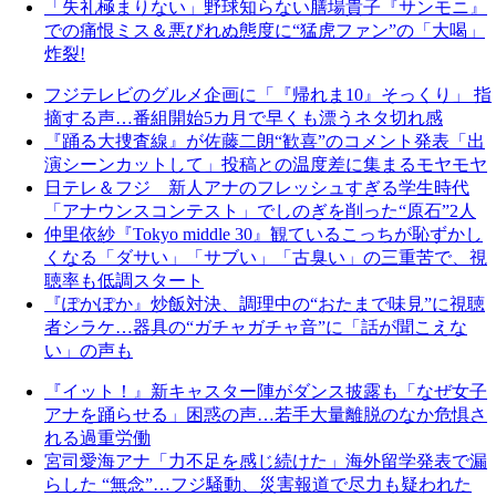
「失礼極まりない」野球知らない膳場貴子『サンモニ』
での痛恨ミス＆悪びれぬ態度に“猛虎ファン”の「大喝」
炸裂!
フジテレビのグルメ企画に「『帰れま10』そっくり」 指
摘する声…番組開始5カ月で早くも漂うネタ切れ感
『踊る大捜査線』が佐藤二朗“歓喜”のコメント発表「出
演シーンカットして」投稿との温度差に集まるモヤモヤ
日テレ＆フジ 新人アナのフレッシュすぎる学生時代
「アナウンスコンテスト」でしのぎを削った“原石”2人
仲里依紗『Tokyo middle 30』観ているこっちが恥ずかし
くなる「ダサい」「サブい」「古臭い」の三重苦で、視
聴率も低調スタート
『ぽかぽか』炒飯対決、調理中の“おたまで味見”に視聴
者シラケ…器具の“ガチャガチャ音”に「話が聞こえな
い」の声も
『イット！』新キャスター陣がダンス披露も「なぜ女子
アナを踊らせる」困惑の声…若手大量離脱のなか危惧さ
れる過重労働
宮司愛海アナ「力不足を感じ続けた」海外留学発表で漏
らした “無念”…フジ騒動、災害報道で尽力も疑われた