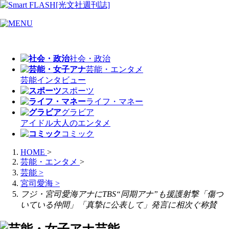
社会・政治
芸能・エンタメ
芸能
インタビュー
スポーツ
ライフ・マネー
グラビア
アイドル
大人のエンタメ
コミック
HOME
>
芸能・エンタメ
>
芸能
>
宮司愛海
>
フジ・宮司愛海アナにTBS“同期アナ”も援護射撃「傷つ
いている仲間」「真摯に公表して」発言に相次ぐ称賛
芸能