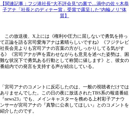
【関連記事：フジ港社長“大不評会見”の裏で…渦中の佐々木恭
子アナ「社長とのディナー賞」受賞で露呈した“内輪ノリ”体
質】
この放送後、X上には《権利や圧力に屈しないで勇気を持っ
て正論を語る宮司愛海アナは素晴らしいですね》《フジテレビ
社長会見よりも宮司アナの言葉の方がしっかりしてる気がす
る》《宮司アナが声を震わせながらも意見を述べた姿勢は、困
難な状況下で勇気ある行動として称賛に値します》と、彼女の
番組内での発言を支持する声が続出している。
「宮司アナのコメントに反応したのは、一般の視聴者だけでは
ありませんでした。この日の夜に放送されたTBS系の報道番組
『news23』でも、メインキャスターを務める上村彩子アナウ
ンサーが宮司アナの『真摯に公表してほしい』とのコメントを
紹介したのです。