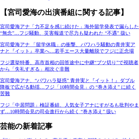
【宮司愛海の出演番組に関する記事】
宮司愛海アナ「力不足を感じ続けた」海外留学発表で漏らした
“無念”…フジ騒動、災害報道で尽力も疑われた “不遇” 扱い
宮司愛海アナ 「留学休職」の衝撃、パワハラ騒動の青井実ア
ナと『イット』卒業へ…若手エース大量離脱でフジに正念場
フジ選挙特番、高市首相の回答途中に中継“ブツ切り”で視聴者
から「失礼すぎる」相次ぐ非難
宮司愛海アナ、“パワハラ疑惑” 青井実と『イット！』ダブル
降板で広がる動揺…フジ「10時間会見」の “巻き添え” に続く
苦難
フジ「中居問題」検証番組、人気女子アナにすがるも批判やま
ず…10時間会見の司会進行から続く “巻き添え” 扱い
芸能の新着記事