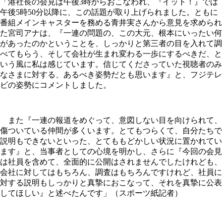
「港社長の会見は午後3時からおこなわれ、『イット！』では
午後5時50分以降に、この話題が取り上げられました。ともに
番組メインキャスターを務める青井実さんから意見を求められ
た宮司アナは、『一連の問題の、この大元、根本にいったい何
があったのかということを、しっかりと第三者の目を入れて調
べてもらう、そして会社が生まれ変わる一歩にするべきだ、と
いう風に私は感じています。信じてくださっていた視聴者のみ
なさまに対する、あるべき姿勢だとも思います』と、フジテレ
ビの姿勢にコメントしました。
また『一連の報道をめぐって、意図しない目を向けられて、
傷ついている仲間が多くいます。とてもつらくて、自分たちで
説明もできないといった、とてももどかしい状況に置かれてい
ます』と、当事者としての心境を明かし、さらに『今回の会見
は社員を含めて、全面的に公開はされませんでしたけれども、
会社に対してはもちろん、調査はもちろんですけれど、社員に
対する説明もしっかりと真摯におこなって、それを真摯に公表
してほしい』と述べたんです」（スポーツ紙記者）