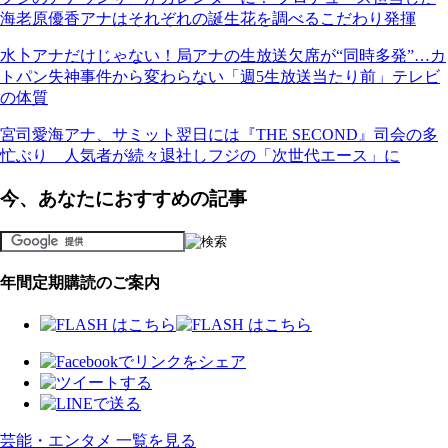
海老原優香アナはそれぞれの誕生花を調べるこだわり発揮
水卜アナだけじゃない！局アナの生放送欠席が“同時多発”…カ
トパン失神事件から変わらない「週5生放送当たり前」テレビ
の体質
宮司愛海アナ、サミット翌日には『THE SECOND』司会の多
忙ぶり 人気者が続々退社しフジの「次世代エース」に
今、あなたにおすすめの記事
年間定期購読のご案内
芸能・エンタメ 一覧を見る