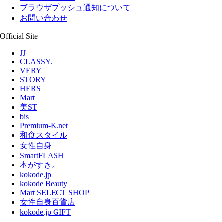
ブラウザプッシュ通知について
お問い合わせ
Official Site
JJ
CLASSY.
VERY
STORY
HERS
Mart
美ST
bis
Premium-K.net
和食スタイル
女性自身
SmartFLASH
本がすき。
kokode.jp
kokode Beauty
Mart SELECT SHOP
女性自身百貨店
kokode.jp GIFT