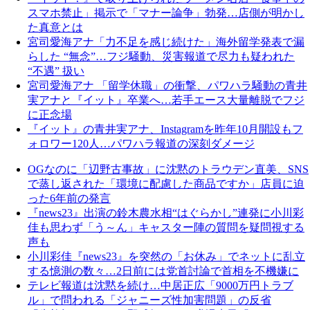
スマホ禁止」掲示で「マナー論争」勃発…店側が明かし
た真意とは
宮司愛海アナ「力不足を感じ続けた」海外留学発表で漏
らした “無念”…フジ騒動、災害報道で尽力も疑われた
“不遇” 扱い
宮司愛海アナ 「留学休職」の衝撃、パワハラ騒動の青井
実アナと『イット』卒業へ…若手エース大量離脱でフジ
に正念場
『イット』の青井実アナ、Instagramを昨年10月開設もフ
ォロワー120人…パワハラ報道の深刻ダメージ
OGなのに「辺野古事故」に沈黙のトラウデン直美、SNS
で蒸し返された「環境に配慮した商品ですか」店員に迫
った6年前の発言
『news23』出演の鈴木農水相“はぐらかし”連発に小川彩
佳も思わず「う～ん」キャスター陣の質問を疑問視する
声も
小川彩佳『news23』を突然の「お休み」でネットに乱立
する憶測の数々…2日前には党首討論で首相を不機嫌に
テレビ報道は沈黙を続け…中居正広「9000万円トラブ
ル」で問われる「ジャニーズ性加害問題」の反省