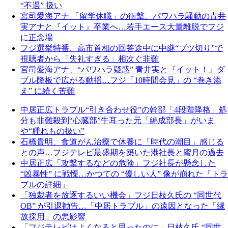
“不遇” 扱い
宮司愛海アナ 「留学休職」の衝撃、パワハラ騒動の青井
実アナと『イット』卒業へ…若手エース大量離脱でフジ
に正念場
フジ選挙特番、高市首相の回答途中に中継“ブツ切り”で
視聴者から「失礼すぎる」相次ぐ非難
宮司愛海アナ、“パワハラ疑惑” 青井実と『イット！』ダ
ブル降板で広がる動揺…フジ「10時間会見」の “巻き添
え” に続く苦難
中居正広トラブル“引き合わせ役”の幹部「4段階降格」処
分も非難殺到“心臓部”牛耳った元「編成部長」がいま
や“腫れもの扱い”
石橋貴明、食道がん治療で休養に「時代の潮目」感じる
との声…フジテレビ最盛期を築いた港社長と蜜月の過去
中居正広「攻撃するなどの危険」フジ社長が懸念した
“凶暴性” に戦慄…かつての “優しい人” 像が崩れた「トラ
ブルの詳細」
「独裁者を放逐するいい機会」フジ日枝久氏の “同世代
OB” が引退勧告…「中居トラブル」の遠因となった「縁
故採用」の悪影響
「フジテレビはよくなると思ったのに」日枝久氏 “同世