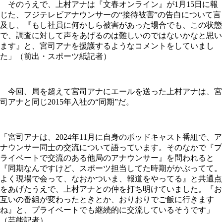
そのうえで、上村アナは『文春オンライン』が1月15日に報
じた、フジテレビアナウンサーの“接待被害”の告白について言
及し、『もし社員に何かしら被害があった場合でも、この状態
で、調査に対して声をあげるのは難しいのではないかなと思い
ます』と、宮司アナを援護するようなコメントをしていまし
た」（前出・スポーツ紙記者）
今回、局を超えて宮司アナにエールを送った上村アナは、宮
司アナと同じ2015年入社の“同期”だ。
「宮司アナは、2024年11月に自身のポッドキャスト番組で、ア
ナウンサー同士の交流について語っています。そのなかで『プ
ライベートで交流のある他局のアナウンサー』を問われると
『同期なんですけど、スポーツ担当してた時期がかぶってて。
よく現場で会って、なおかついま、報道をやってる』と共通点
をあげたうえで、上村アナとの仲を打ち明けていました。『お
互いの番組が変わったときとか、おりおりでご飯に行きます
ね』と、プライベートでも継続的に交流しているそうです」
（芸能記者）