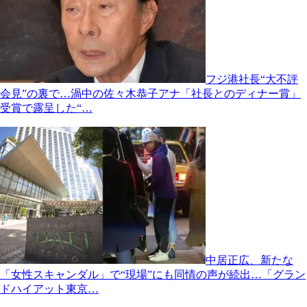
フジ港社長“大不評
会見”の裏で…渦中の佐々木恭子アナ「社長とのディナー賞」
受賞で露呈した“…
中居正広、新たな
「女性スキャンダル」で“現場”にも同情の声が続出…「グラン
ドハイアット東京…