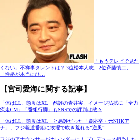
「もうテレビで見た
くない」不祥事タレントは？ 3位松本人志、2位斉藤慎二、
「性格が本当にひ…
【宮司愛海に関する記事】
「体はLL、態度はXL」酷評の青井実、イメージ払拭に「全力
疾走CM」「番組行脚」もSNSでの評判は散々
「体はLL、態度はXL」と悪評だった「慶応卒・元NHKア
ナ」、フジ報道番組に抜擢で吹き荒れる“逆風”
フジのアナウンサーがカレンダーに！ プロデュース担当した