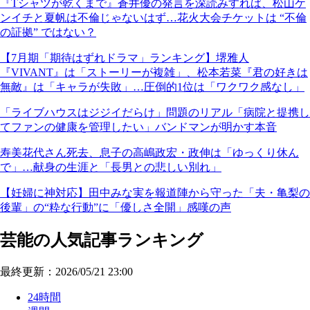
『Tシャツが乾くまで』蒼井優の発言を深読みすれば、松山ケ
ンイチと夏帆は不倫じゃないはず…花火大会チケットは “不倫
の証拠” ではない？
【7月期「期待はずれドラマ」ランキング】堺雅人
『VIVANT』は「ストーリーが複雑」、松本若菜『君の好きは
無敵』は「キャラが失敗」…圧倒的1位は「ワクワク感なし」
「ライブハウスはジジイだらけ」問題のリアル「病院と提携し
てファンの健康を管理したい」バンドマンが明かす本音
寿美花代さん死去、息子の高嶋政宏・政伸は「ゆっくり休ん
で」…献身の生涯と「長男との悲しい別れ」
【妊婦に神対応】田中みな実を報道陣から守った「夫・亀梨の
後輩」の“粋な行動”に「優しさ全開」感嘆の声
芸能の人気記事ランキング
最終更新：2026/05/21 23:00
24時間