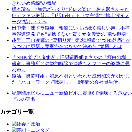
きれいめ路線”の気配
橋本環奈、“胸元ざっくり”ドレス姿に「お人形さんみた
い」ファン絶賛…「1話15分」ドラマ主演で“地上波イメ
ージ”払しょくへ
田中圭「連ドラ復帰」報道にいまだ続く厳しい声…不祥
事報道連発でも“見捨てない”貫く元女優妻の“豪快献身”
趣里、三山凌輝の “裏切り愛” 第2弾報道で “SNS沈黙” か
らついに更新…実家滞在のなかで決めた “覚悟” とは
「NHKダブスタすぎ」旧男闘呼組まさかの「紅白出場」
報道…事務所との契約解除で達成もオファーの姿勢に呆
れ声も
復活「男闘呼組」消息不明といわれた成田昭次が明かし
た「ハローワークで職探し」「8年間の会社員生活」
紀伊國屋ビルにニュー新橋ビル…震度6で倒壊する危ない
ビルの実名
カテゴリ一覧