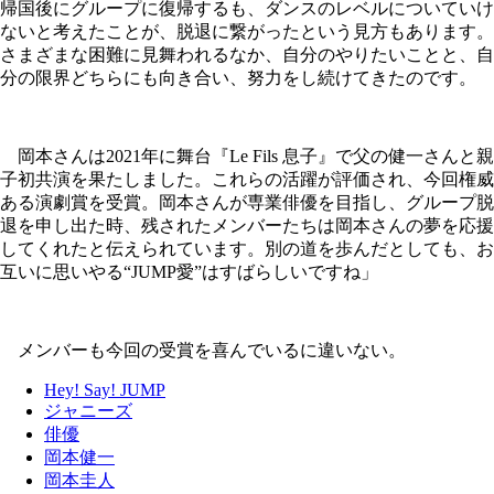
帰国後にグループに復帰するも、ダンスのレベルについていけ
ないと考えたことが、脱退に繋がったという見方もあります。
さまざまな困難に見舞われるなか、自分のやりたいことと、自
分の限界どちらにも向き合い、努力をし続けてきたのです。
岡本さんは2021年に舞台『Le Fils 息子』で父の健一さんと親
子初共演を果たしました。これらの活躍が評価され、今回権威
ある演劇賞を受賞。岡本さんが専業俳優を目指し、グループ脱
退を申し出た時、残されたメンバーたちは岡本さんの夢を応援
してくれたと伝えられています。別の道を歩んだとしても、お
互いに思いやる“JUMP愛”はすばらしいですね」
メンバーも今回の受賞を喜んでいるに違いない。
Hey! Say! JUMP
ジャニーズ
俳優
岡本健一
岡本圭人