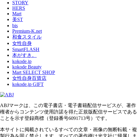
STORY
HERS
Mart
美ST
bis
Premium-K.net
和食スタイル
女性自身
SmartFLASH
本がすき。
kokode.jp
kokode Beauty
Mart SELECT SHOP
女性自身百貨店
kokode.jp GIFT
ABJマークは、この電子書店・電子書籍配信サービスが、著作
権者からコンテンツ使用許諾を得た正規版配信サービスである
ことを示す登録商標（登録番号6091713号）です。
本サイトに掲載されているすべての文章・画像の無断転載・複
製行為を固く禁止します。すべての著作権は光文社に帰属しま