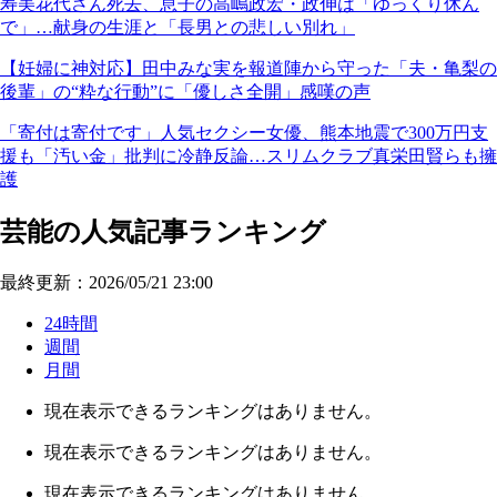
寿美花代さん死去、息子の高嶋政宏・政伸は「ゆっくり休ん
で」…献身の生涯と「長男との悲しい別れ」
【妊婦に神対応】田中みな実を報道陣から守った「夫・亀梨の
後輩」の“粋な行動”に「優しさ全開」感嘆の声
「寄付は寄付です」人気セクシー女優、熊本地震で300万円支
援も「汚い金」批判に冷静反論…スリムクラブ真栄田賢らも擁
護
芸能の人気記事ランキング
最終更新：2026/05/21 23:00
24時間
週間
月間
現在表示できるランキングはありません。
現在表示できるランキングはありません。
現在表示できるランキングはありません。