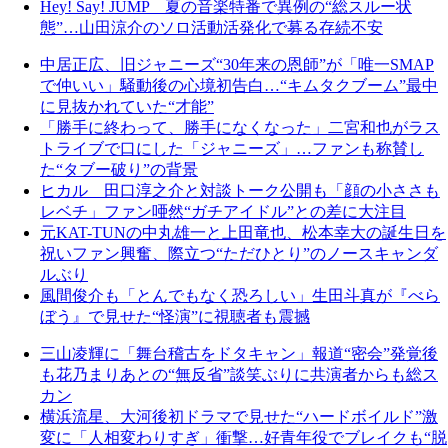
Hey! Say! JUMP 夏の音楽特番で異例の“総スルー状
態”…山田涼介のソロ活動活発化で募る存続不安
中居正広、旧ジャニーズ“30年来の恩師”が「唯一SMAP
で仲いい」騒動後の心境初告白…“キムタクブーム”最中
に見抜かれていた“才能”
「勝手に終わって、勝手になくなった」二宮和也がラス
トライブで口にした「ジャニーズ」…ファンも称賛し
た“タブー破り”の背景
ヒカル 田口淳之介と対談トーク公開も「顔の小ささも
レベチ」ファン唖然“ガチアイドル”との差に大注目
元KAT-TUNの中丸雄一と上田竜也、松本幸大の誕生日を
祝いファン興奮、際立つ“ただひとり”のノースキャンダ
ルぶり
風間俊介も「とんでもなく恐ろしい」生田斗真が『べら
ぼう』で見せた“怪演”に視聴者も震撼
三山凌輝に「舞台稽古をドタキャン」報道“密会”発覚後
も花乃まりあとの“無反省”談笑ぶりに共演者からも総ス
カン
横浜流星、大河後初ドラマで見せた“ハードボイルド”激
変に「人相変わりすぎ」衝撃…好青年役でブレイクも“脱