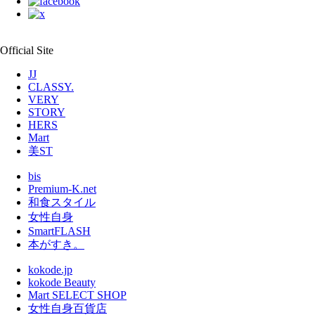
Official Site
JJ
CLASSY.
VERY
STORY
HERS
Mart
美ST
bis
Premium-K.net
和食スタイル
女性自身
SmartFLASH
本がすき。
kokode.jp
kokode Beauty
Mart SELECT SHOP
女性自身百貨店