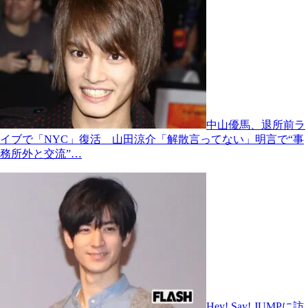
中山優馬、退所前ラ
イブで「NYC」復活 山田涼介「解散言ってない」明言で“事
務所外と交流”…
Hey! Say! JUMPに訪