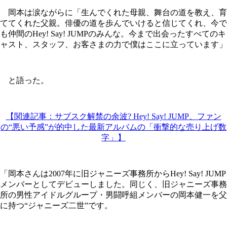
岡本は涙ながらに「生んでくれた母親、舞台の道を教え、育
ててくれた父親。俳優の道を歩んでいけると信じてくれ、今で
も仲間のHey! Say! JUMPのみんな。今まで出会ったすべてのキ
ャスト、スタッフ、お客さまの力で僕はここに立っています」
と語った。
【関連記事：サブスク解禁の余波? Hey! Say! JUMP、ファン
の“悪い予感”が的中した最新アルバムの「衝撃的な売り上げ数
字」】
「岡本さんは2007年に旧ジャニーズ事務所からHey! Say! JUMP
メンバーとしてデビューしました。同じく、旧ジャニーズ事務
所の男性アイドルグループ・男闘呼組メンバーの岡本健一を父
に持つ“ジャニーズ二世”です。