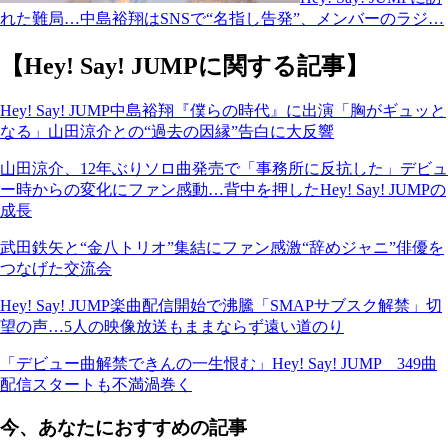
れた難局…中島裕翔はSNSで“名指し告発”、メンバーのラジ…
【Hey! Say! JUMPに関する記事】
Hey! Say! JUMP中島裕翔『僕らの時代』に出演「胸がギュッと
なる」山田涼介との“過去の因縁”告白に大反響
山田涼介、12年ぶりソロ曲発売で「事務所に反抗した」デビュ
ー時からの変化にファン感動…背中を押したHey! Say! JUMPの
成長
武田鉄矢と“金八トリオ”集結にファン感激“辞めジャニ”俳優を
つなげた交流会
Hey! Say! JUMP楽曲配信開始で沸騰「SMAPサブスク解禁」切
望の声…5人の映像放送もままならず遠い道のり
「デビュー曲解禁できんの一生恨む」Hey! Say! JUMP 349曲
配信スタートも不満渦巻く
今、あなたにおすすめの記事