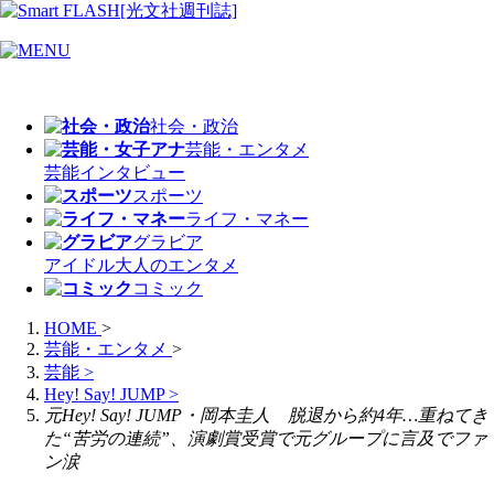
社会・政治
芸能・エンタメ
芸能
インタビュー
スポーツ
ライフ・マネー
グラビア
アイドル
大人のエンタメ
コミック
HOME
>
芸能・エンタメ
>
芸能
>
Hey! Say! JUMP
>
元Hey! Say! JUMP・岡本圭人 脱退から約4年…重ねてき
た“苦労の連続”、演劇賞受賞で元グループに言及でファ
ン涙