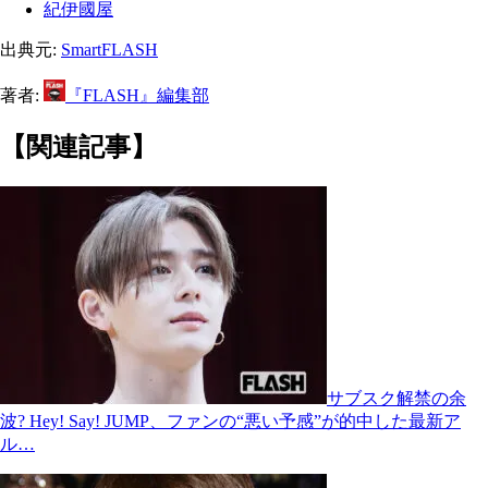
紀伊國屋
出典元:
SmartFLASH
著者:
『FLASH』編集部
【関連記事】
サブスク解禁の余
波? Hey! Say! JUMP、ファンの“悪い予感”が的中した最新ア
ル…