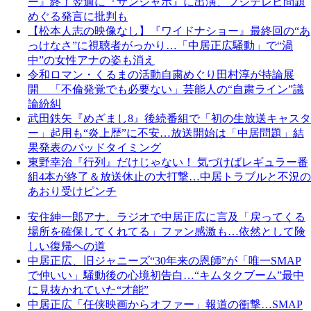
ー』終了翌週に『サンジャポ』に出演、フジテレビ問題
めぐる発言に批判も
【松本人志の映像なし】『ワイドナショー』最終回の“あ
っけなさ”に視聴者がっかり…「中居正広騒動」で“渦
中”の女性アナの姿も消え
令和ロマン・くるまの活動自粛めぐり田村淳が持論展
開 「不倫発覚でも必要ない」芸能人の“自粛ライン”議
論紛糾
武田鉄矢『めざまし8』後続番組で「初の生放送キャスタ
ー」起用も“炎上歴”に不安…放送開始は「中居問題」結
果発表のバッドタイミング
東野幸治『行列』だけじゃない！ 気づけばレギュラー番
組4本が終了＆放送休止の大打撃…中居トラブルと不況の
あおり受けピンチ
安住紳一郎アナ、ラジオで中居正広に言及「戻ってくる
場所を確保してくれてる」ファン感激も…依然として険
しい復帰への道
中居正広、旧ジャニーズ“30年来の恩師”が「唯一SMAP
で仲いい」騒動後の心境初告白…“キムタクブーム”最中
に見抜かれていた“才能”
中居正広「任侠映画からオファー」報道の衝撃…SMAP