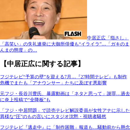
中居正広「指さし」
「高笑い」の失礼連発に大御所俳優も“イライラ”…「ガキのま
んまの態度」の…
【中居正広に関する記事】
フジテレビ“予算の壁”を迎える7月…『27時間テレビ』も制作
危機でまたも「アナウンサー」たちに及ぼす悪影響
元フジ・長谷川豊氏、暴露動画は「ネタと思って」謝罪…過去
に炎上投稿で“全降板”も
「フジ・中居問題」で読売テレビ解説委員が女性アナに示した
異様な“圧”のもの言いにスタジオ沈黙・視聴者騒然
フジテレビ『逃走中』に「制作困難」報道も…騒動前から懸念