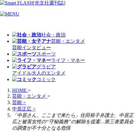
社会・政治
芸能・エンタメ
芸能
インタビュー
スポーツ
ライフ・マネー
グラビア
アイドル
大人のエンタメ
コミック
HOME
>
芸能・エンタメ
>
芸能
>
中居正広
>
「中居さん、ここまで来たら」住田裕子弁護士、中居正
広と被害女性の“守秘義務”の解除を提案…第三者委員会
の調査が不十分となる危惧