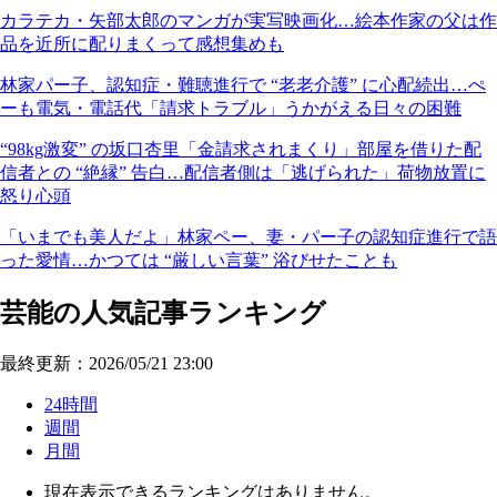
カラテカ・矢部太郎のマンガが実写映画化…絵本作家の父は作
品を近所に配りまくって感想集めも
林家パー子、認知症・難聴進行で “老老介護” に心配続出…ぺ
ーも電気・電話代「請求トラブル」うかがえる日々の困難
“98kg激変” の坂口杏里「金請求されまくり」部屋を借りた配
信者との “絶縁” 告白…配信者側は「逃げられた」荷物放置に
怒り心頭
「いまでも美人だよ」林家ペー、妻・パー子の認知症進行で語
った愛情…かつては “厳しい言葉” 浴びせたことも
芸能の人気記事ランキング
最終更新：2026/05/21 23:00
24時間
週間
月間
現在表示できるランキングはありません。