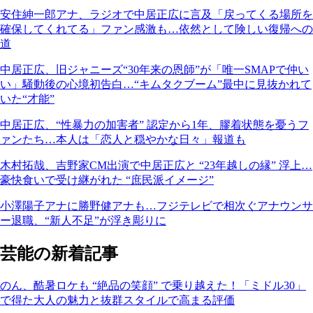
安住紳一郎アナ、ラジオで中居正広に言及「戻ってくる場所を
確保してくれてる」ファン感激も…依然として険しい復帰への
道
中居正広、旧ジャニーズ“30年来の恩師”が「唯一SMAPで仲い
い」騒動後の心境初告白…“キムタクブーム”最中に見抜かれて
いた“才能”
中居正広、“性暴力の加害者” 認定から1年、膠着状態を憂うフ
ァンたち…本人は「恋人と穏やかな日々」報道も
木村拓哉、吉野家CM出演で中居正広と “23年越しの縁” 浮上…
豪快食いで受け継がれた “庶民派イメージ”
小澤陽子アナに勝野健アナも…フジテレビで相次ぐアナウンサ
ー退職、“新人不足”が浮き彫りに
芸能の新着記事
のん、酷暑ロケも “絶品の笑顔” で乗り越えた！「ミドル30」
で得た大人の魅力と抜群スタイルで高まる評価