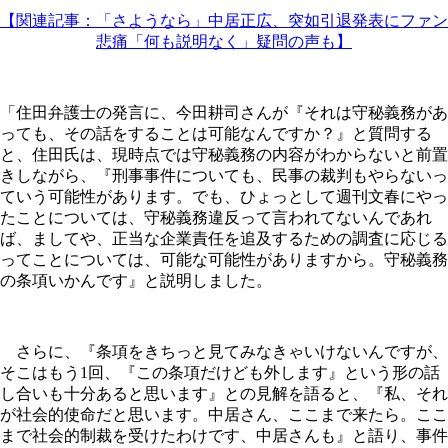
【関連記事：「さようなら」中居正広、突如引退発表にファン
悲痛「何も説明なく」疑問の声も】
「住田弁護士の発言に、今田耕司さんが『それは守秘義務があ
っても、その話をすることは可能なんですか？』と質問する
と、住田氏は、現時点では守秘義務の内容がわからないと前置
きしながら、『刑事事件についても、民事の裁判もやらないっ
ていう可能性があります。でも、ひょっとして週刊文春にやっ
たことについては、守秘義務違反って言われてないんであれ
ば、ましてや、正当な企業責任を追及するための調査に応じる
ってことについては、可能な可能性がありますから。守秘義務
の条項いかんです』と説明しました。
さらに、『条項をきちっと見てみなきゃいけないんですが、
そこはもう1回、『この条項だけども外します』という形の話
し合いも十分あると思います』との見解を語ると、『私、それ
が社会的使命だと思います。中居さん、ここまで来たら。ここ
まで社会的制裁を受けたわけです、中居さんも』と語り、事件