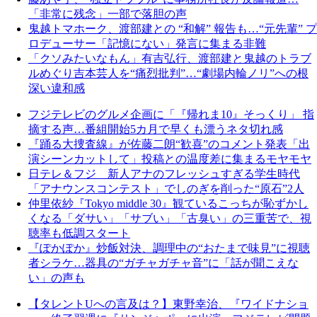
「非常に残念」一部で落胆の声
鬼越トマホーク、渡部建との “和解” 報告も…“元先輩” プ
ロデューサー「記憶にない」発言に集まる非難
「クソみたいなもん」有吉弘行、渡部建と鬼越のトラブ
ルめぐり吉本芸人を“痛烈批判”…“劇場内輪ノリ”への根
深い違和感
フジテレビのグルメ企画に「『帰れま10』そっくり」 指
摘する声…番組開始5カ月で早くも漂うネタ切れ感
『踊る大捜査線』が佐藤二朗“歓喜”のコメント発表「出
演シーンカットして」投稿との温度差に集まるモヤモヤ
日テレ＆フジ 新人アナのフレッシュすぎる学生時代
「アナウンスコンテスト」でしのぎを削った“原石”2人
仲里依紗『Tokyo middle 30』観ているこっちが恥ずかし
くなる「ダサい」「サブい」「古臭い」の三重苦で、視
聴率も低調スタート
『ぽかぽか』炒飯対決、調理中の“おたまで味見”に視聴
者シラケ…器具の“ガチャガチャ音”に「話が聞こえな
い」の声も
【タレントUへの言及は？】東野幸治、『ワイドナショ