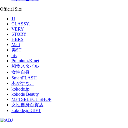
Official Site
JJ
CLASSY.
VERY
STORY
HERS
Mart
美ST
bis
Premium-K.net
和食スタイル
女性自身
SmartFLASH
本がすき。
kokode.jp
kokode Beauty
Mart SELECT SHOP
女性自身百貨店
kokode.jp GIFT