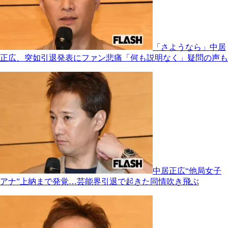
「さようなら」中居
正広、突如引退発表にファン悲痛「何も説明なく」疑問の声も
中居正広“他局女子
アナ”上納まで発覚…芸能界引退で起きた同情吹き飛ぶ