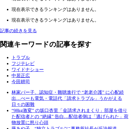
現在表示できるランキングはありません。
現在表示できるランキングはありません。
記事の続きを見る
関連キーワードの記事を探す
トラブル
フジテレビ
ワイドナショー
中居正広
今田耕司
林家パー子、認知症・難聴進行で “老老介護” に心配続
出…ぺーも電気・電話代「請求トラブル」うかがえる
日々の困難
“98kg激変” の坂口杏里「金請求されまくり」部屋を借り
た配信者との “絶縁” 告白…配信者側は「逃げられた」荷
物放置に怒り心頭
藤あや子、“独立トラブル”に事務所社長が反論報道…