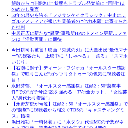
解散から “俳優休止” 状態もトラブル発覚前に “再開” ほ
のめかし発言
50年の歴史を誇る「フジサンケイクラシック」中止に…
ゴルフメディアが報じた関係者の “他力本願” に寄せられ
た批判
中居正広に新たな“異変”事務所HPのドメイン更新…ファ
ンは「活動再開」に期待
今田耕司も被害！映画『鬼滅の刃』に大量出没“最低マナ
ー”の観客たち 上映中に「しゃべる」「踊る」「スマホ
いじり」
【右腕に獅子】ディーン・フジオカ『オールスター感謝
祭』で映りこんだ“ガッツリタトゥー”の色気に視聴者注
目！
永野芽郁、『オールスター感謝祭』江頭2：50“襲撃事
件”での“ガチ号泣”説を強める「TVer全カット」「女性芸
人“身代わり着席”」
【永野芽郁が号泣】江頭2：50『オールスター感謝祭』で
の“襲撃”に視聴者から相次ぐTBSの「キャスティングミ
ス」指摘
浜田雅功「一時休養」に『水ダウ』代理MCの予想がネ
ットで白熱 識者が語る“司会立てず”の可能性