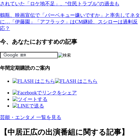
されていた「ロケ地不足」、“住民トラブル”の過去も
鶴瓶、映画宣伝で「バーベキュー嫌いですか」と率先してネタ
に…「伊藤園」「アフラック」はCM継続、スシローは過剰反
応？
今、あなたにおすすめの記事
年間定期購読のご案内
芸能・エンタメ 一覧を見る
【中居正広の出演番組に関する記事】