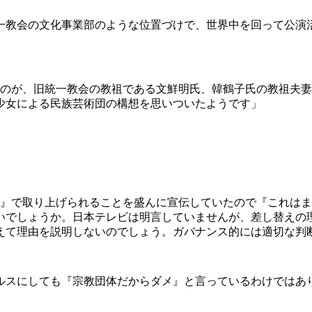
一教会の文化事業部のような位置づけで、世界中を回って公演
たのが、旧統一教会の教祖である文鮮明氏、韓鶴子氏の教祖夫
少女による民族芸術団の構想を思いついたようです」
。
！』で取り上げられることを盛んに宣伝していたので『これは
いでしょうか。日本テレビは明言していませんが、差し替えの
えて理由を説明しないのでしょう。ガバナンス的には適切な判
スにしても『宗教団体だからダメ』と言っているわけではあ