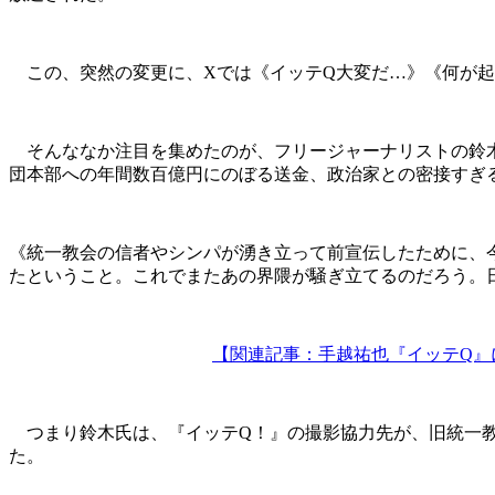
この、突然の変更に、Xでは《イッテQ大変だ…》《何が起
そんななか注目を集めたのが、フリージャーナリストの鈴木
団本部への年間数百億円にのぼる送金、政治家との密接すぎ
《統一教会の信者やシンパが湧き立って前宣伝したために、
たということ。これでまたあの界隈が騒ぎ立てるのだろう。
【関連記事：手越祐也『イッテQ』
つまり鈴木氏は、『イッテQ！』の撮影協力先が、旧統一教
た。