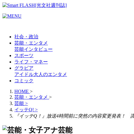
社会・政治
芸能・エンタメ
芸能
インタビュー
スポーツ
ライフ・マネー
グラビア
アイドル
大人のエンタメ
コミック
HOME
>
芸能・エンタメ
>
芸能
>
イッテQ!
>
『イッテQ！』放送4時間前に突然の内容変更発表！ 
芸能