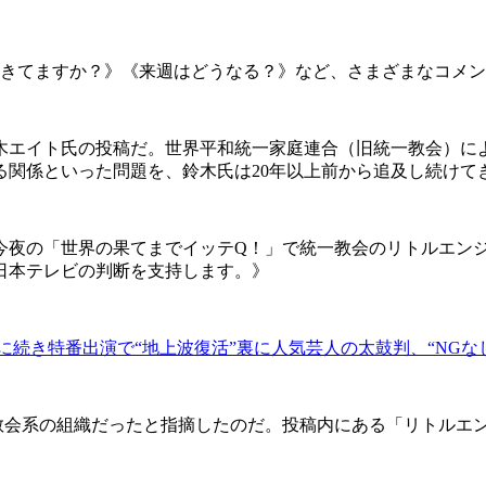
きてますか？》《来週はどうなる？》など、さまざまなコメン
エイト氏の投稿だ。世界平和統一家庭連合（旧統一教会）に
る関係といった問題を、鈴木氏は20年以上前から追及し続けて
今夜の「世界の果てまでイッテQ！」で統一教会のリトルエン
日本テレビの判断を支持します。》
に続き特番出演で“地上波復活”裏に人気芸人の太鼓判、“NGな
会系の組織だったと指摘したのだ。投稿内にある「リトルエ