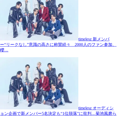
timelesz 新メンバ
ー“リークなし”意識の高さに称賛続々 2000人のファン参加、
櫻…
timelesz オーディシ
ョン企画で新メンバー5名決定も“1位脱落”に批判…菊池風磨ら