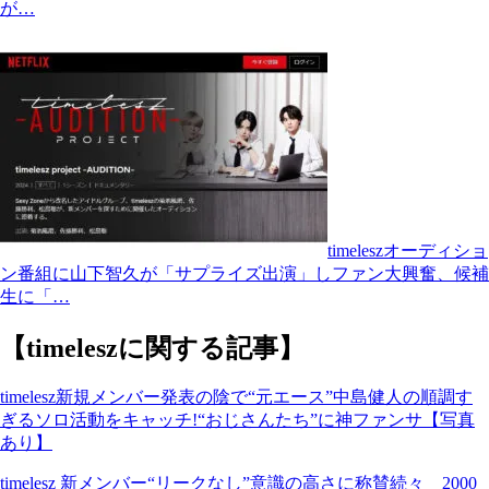
が…
timeleszオーディショ
ン番組に山下智久が「サプライズ出演」しファン大興奮、候補
生に「…
【timeleszに関する記事】
timelesz新規メンバー発表の陰で“元エース”中島健人の順調す
ぎるソロ活動をキャッチ!“おじさんたち”に神ファンサ【写真
あり】
timelesz 新メンバー“リークなし”意識の高さに称賛続々 2000