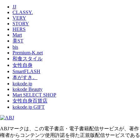
JJ
CLASSY.
VERY
STORY
HERS
Mart
美ST
bis
Premium-K.net
和食スタイル
女性自身
SmartFLASH
本がすき。
kokode.jp
kokode Beauty
Mart SELECT SHOP
女性自身百貨店
kokode.jp GIFT
ABJマークは、この電子書店・電子書籍配信サービスが、著作
権者からコンテンツ使用許諾を得た正規版配信サービスである