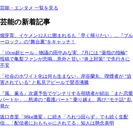
芸能・エンタメ 一覧を見る
芸能の新着記事
畑芽育、イケメン12人に囲まれるも「早く帰りたい」…『ブル
ーロック』の“舞台裏”をキャッチ！
「10cm超ヒール」物議の田中みな実、7月には “薬指の指輪”
投稿で亀梨ファンが悲鳴…意外と甘い “炎上対策” で先行きに
不安
「社会のホワイト化は何も生まない」岸谷蘭丸、喫煙者が “迫
害されている” と私見アピールで賛否沸騰
『風、薫る』次週予告でゲンナリする視聴者が続出「また恋愛
パートか」…怒涛の “看護パート” 乗り越え、再び “モテ話” 乱
発か
坂口杏里「98kg激変」に続き「ろれつ回らず」でも続く生配
信…「配信者におもちゃにされてる」知人は懸念表明