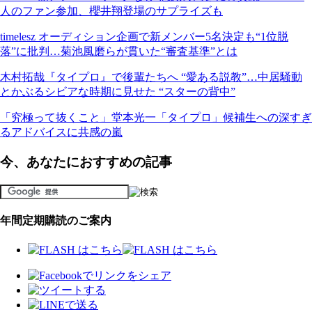
人のファン参加、櫻井翔登場のサプライズも
timelesz オーディション企画で新メンバー5名決定も“1位脱
落”に批判…菊池風磨らが貫いた“審査基準”とは
木村拓哉『タイプロ』で後輩たちへ “愛ある説教”…中居騒動
とかぶるシビアな時期に見せた “スターの背中”
「究極って抜くこと」堂本光一「タイプロ」候補生への深すぎ
るアドバイスに共感の嵐
今、あなたにおすすめの記事
年間定期購読のご案内