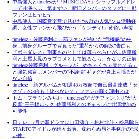
中島健人とtimeleszが『MUSIC DAY』シャッフルメドレ
ーで共演へ…「気まずい」新旧メンバーのタッグに一部
ファンはヒヤヒヤ
中島健人、国際音楽賞で見せた“抜群の人気”ソロ活動好
調、女性ファンから飛びかう「ケンティ!」黄色い声援
timelesz・佐藤勝利に一部ファンが抱いた“危機感”の中
身…前身グループで背負った“重荷からの解放”告白も
『ボーダレス』刑事ものとしては薄っぺらいが…佐藤勝
利と土屋太鳳のラブコメとして観るなら、かなりの正解
timelesz佐藤勝利 グループが「めちゃくちゃ売れてる」
と強気発言…メンバーの“不謹慎”ギャグが炎上も揺るが
ない自信
timelesz 新アルバムが初週48万枚超で自己最高達成「セ
クゾ」の3倍も「比べないで」ファンが嘆く理由とは
トム・ブラウンみちお timeleszの“ガチファンぶり”が大
反響“王子様ルック”佐藤勝利とのギャップに共演増加の
可能性
日テレ 7月の新ドラマは山田涼介・松村北斗・松島聡ら
STARTOアイドルが続々出演、変わらぬ局と事務所の“深
い仲”