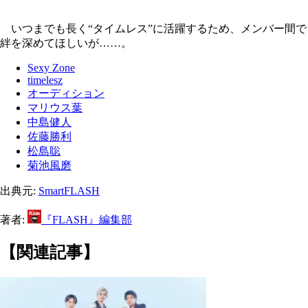
いつまでも長く“タイムレス”に活躍するため、メンバー間で
絆を深めてほしいが……。
Sexy Zone
timelesz
オーディション
マリウス葉
中島健人
佐藤勝利
松島聡
菊池風磨
出典元:
SmartFLASH
著者:
『FLASH』編集部
【関連記事】