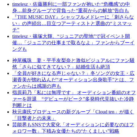
timelesz・佐藤勝利に一部ファンが抱いた“危機感”の中
身…前身グループで背負った“重荷からの解放”告白も
『THE MUSIC DAY』シャッフルメドレーに「刺さらな
い」の声続出…目立つアーティストと選曲の“ミスマッ
チ”
timelesz・篠塚大輝、“ジュニアの聖地”で冠イベント開
催…「ジュニアの仕事まで取るなよ」ファンからブーイ
ングも
神尾楓珠 妻・平手友梨奈と激似ビジュアルにファン騒
然「さらに似てきてない？」結婚生活も絶頂
「全員が好きになる声じゃない？」冬ソングの女王・広
瀬香美が惚れ込んだ“オーディション出身歌手”とは、フ
ァンからは感謝の声も
指原莉乃「私には無理です」 オーディション番組のオフ
ァーを辞退 “デビューがピーク”多発時代見抜いた冷静
判断とは
秋元康氏プロデュースの新グループ「Cloud ten」が描く
「目撃者との未来」
芸能界もSNSで大変化「オーディションに必要なのはフ
ォロワー数」下積み女優たちの“たくましい”戦略