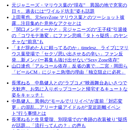
元ジャニーズ・マリウス葉の“現在” 異国の地で充実の
日々、過去には“ワイルド坊主”姿も話題
上田竜也、元SexyZone マリウス葉とのツーショット披
露…注目集めた意外なアクセとは
「関口メンディーかと」元ジャニーズの“王子様”引退後
の「コワモテ激変」にファン悲鳴「タトゥ疑惑」のヤン
チャな“前兆”も
「まだ辞めた人に頼ってるのか」timelesz、ライブにマリ
ウス葉登場で「セクゾ思い出させるの辛い」ファン反
発…新メンバー募集も抜け出せない“Sexy Zone依存”
山口達也「アルコール依存」反省の裏で…二宮・岡田ら
「ビールCM」にジャニ急増の理由「独立阻止に必死」
長濱ねる 中島健人との“ラブコメ”映画舞台あいさつで
大歓声、お気に入りポップコーンと帰宅するキュートな
姿をキャッチ！
中島健人、異例の“モールでリリイベ”が直前「対応変
更」の混乱…アリーナ級アイドルが“至近距離イベン
ト”行う事情とは
長濱ねると生見愛瑠、別現場での“奇跡の衣装被り”疑惑
が話題…「流行ってんの？」の声も