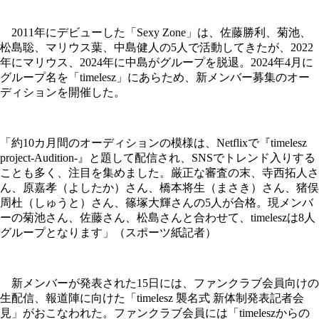
2011年にデビューした「Sexy Zone」は、佐藤勝利、菊池、
松島聡、マリウス葉、中島健人の5人で活動してきたが、2022
年にマリウス、2024年に中島がグループを脱退。2024年4月に
グループ名を「timelesz」にあらため、新メンバー募集のオー
ディションを開催した。
「約10カ月間のオーディションの模様は、Netflixで『timelesz
project-Audition-』と題して配信され、SNSでトレンド入りする
ことも多く、注目を集めました。厳正な審査の末、寺西拓人さ
ん、原嘉孝（よしたか）さん、橋本将生（まさき）さん、猪俣
周杜（しゅうと）さん、篠塚大輝さんの5人が合格。現メンバ
ーの菊池さん、佐藤さん、松島さんと合わせて、timeleszは8人
グループとなります」（スポーツ紙記者）
新メンバーが発表された15日には、ファンクラブ会員向けの
生配信、報道陣に向けた「timelesz 襲名式 新体制発表記者会
見」がおこなわれた。ファンクラブ会員には「timeleszからの