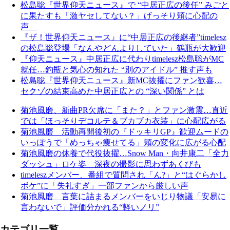
松島聡『世界仰天ニュース』で “中居正広の後任” みごと
に果たすも「激ヤセしてない？」げっそり頬に心配の
声
『ザ！世界仰天ニュース』に“中居正広の後継者”timelesz
の松島聡登場「なんやどんよりしていた」鶴瓶が大歓迎
『仰天ニュース』中居正広に代わりtimelesz松島聡がMC
就任…釣瓶と気心の知れた “別のアイドル” 推す声も
松島聡『世界仰天ニュース』新MC抜擢にファン歓喜…
セクゾの結束高めた中居正広との “深い関係” とは
菊池風磨、新曲PR欠席に「また？」とファン激震…直近
では「ほっそりデコルテ＆ブカブカ衣装」に心配広がる
菊池風磨 活動再開後初の『ドッキリGP』歓迎ムードの
いっぽうで「めっちゃ痩せてる」頬の変化に広がる心配
菊池風磨の休養で代役抜擢…Snow Man・向井康二「全力
ダッシュ」ロケ姿 深夜の撮影に思わずあくびも
timeleszメンバー、番組で質問され「ん?」と“はぐらかし
ボケ”に「失礼すぎ」一部ファンから厳しい声
菊池風磨 言葉に詰まるメンバーをいじり物議「安易に
言わないで」評価分かれる“軽いノリ”
カテゴリ一覧