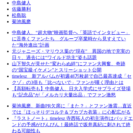
中島健人
佐藤勝利
松島聡
菊池風磨
中島健人、“超大物”映画監督へ「英語でインタビュー」
に舌巻くファンたち グループ卒業時から見すえてい
た“海外進出”計画
元ジャニーズ・マリウス葉の“現在” 異国の地で充実の
日々、過去には“ワイルド坊主”姿も話題
山下智久が見せた“変わらぬ絆”にファン大興奮、奇跡
の“国宝級イケメン”とスリーショット公開
timelesz 新アルバムが初週48万枚超で自己最高達成「セ
クゾ」の3倍も「比べないで」ファンが嘆く理由とは
【高額転売も】中島健人、日大入学式にサプライズ登場
も“記念品”が「メルカリ大量出品」でファン激怒
菊池風磨、新曲PR欠席に「また？」とファン激震…直近
では「ほっそりデコルテ＆ブカブカ衣装」に心配広がる
『ラストノート』timelesz 寺西拓人の初主演作はバッドエ
ンドの予感がびんびん！最終話で坂井真紀に刺されて終
わる可能性も