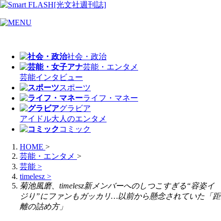
社会・政治
芸能・エンタメ
芸能
インタビュー
スポーツ
ライフ・マネー
グラビア
アイドル
大人のエンタメ
コミック
HOME
>
芸能・エンタメ
>
芸能
>
timelesz
>
菊池風磨、timelesz新メンバーへのしつこすぎる“容姿イ
ジり”にファンもガッカリ…以前から懸念されていた「距
離の詰め方」