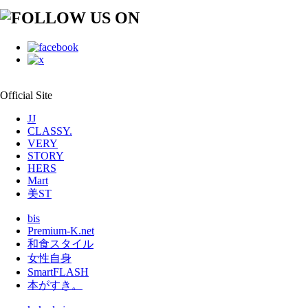
Official Site
JJ
CLASSY.
VERY
STORY
HERS
Mart
美ST
bis
Premium-K.net
和食スタイル
女性自身
SmartFLASH
本がすき。