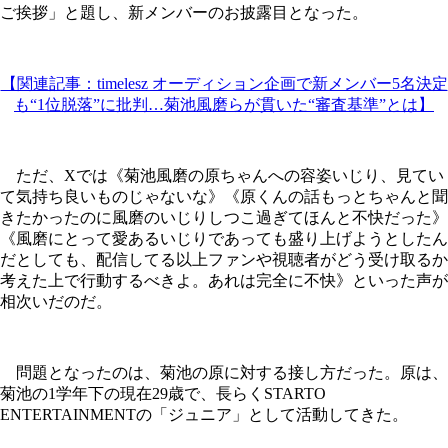
ご挨拶」と題し、新メンバーのお披露目となった。
【関連記事：timelesz オーディション企画で新メンバー5名決定
も“1位脱落”に批判…菊池風磨らが貫いた“審査基準”とは】
ただ、Xでは《菊池風磨の原ちゃんへの容姿いじり、見てい
て気持ち良いものじゃないな》《原くんの話もっとちゃんと聞
きたかったのに風磨のいじりしつこ過ぎてほんと不快だった》
《風磨にとって愛あるいじりであっても盛り上げようとしたん
だとしても、配信してる以上ファンや視聴者がどう受け取るか
考えた上で行動するべきよ。あれは完全に不快》といった声が
相次いだのだ。
問題となったのは、菊池の原に対する接し方だった。原は、
菊池の1学年下の現在29歳で、長らくSTARTO
ENTERTAINMENTの「ジュニア」として活動してきた。