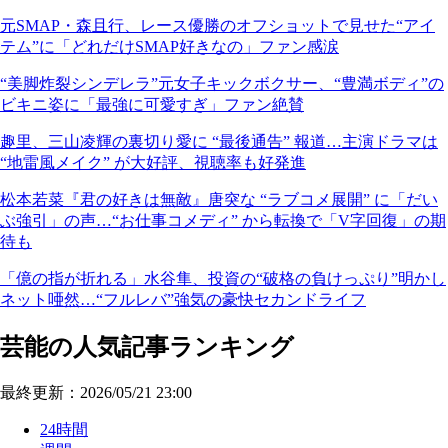
元SMAP・森且行、レース優勝のオフショットで見せた“アイ
テム”に「どれだけSMAP好きなの」ファン感涙
“美脚炸裂シンデレラ”元女子キックボクサー、“豊満ボディ”の
ビキニ姿に「最強に可愛すぎ」ファン絶賛
趣里、三山凌輝の裏切り愛に “最後通告” 報道…主演ドラマは
“地雷風メイク” が大好評、視聴率も好発進
松本若菜『君の好きは無敵』唐突な “ラブコメ展開” に「だい
ぶ強引」の声…“お仕事コメディ” から転換で「V字回復」の期
待も
「億の指が折れる」水谷隼、投資の“破格の負けっぷり”明かし
ネット唖然…“フルレバ”強気の豪快セカンドライフ
芸能の人気記事ランキング
最終更新：2026/05/21 23:00
24時間