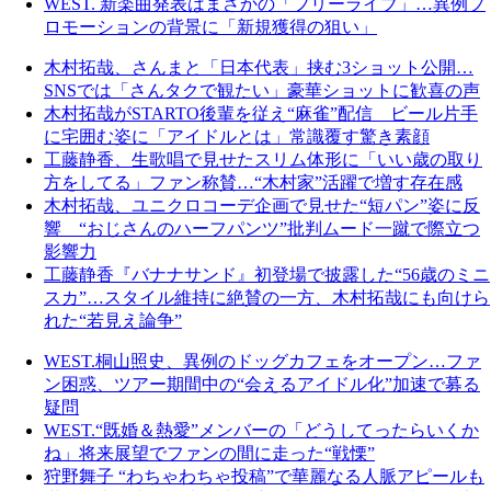
WEST. 新楽曲発表はまさかの「フリーライブ」…異例プ
ロモーションの背景に「新規獲得の狙い」
木村拓哉、さんまと「日本代表」挟む3ショット公開…
SNSでは「さんタクで観たい」豪華ショットに歓喜の声
木村拓哉がSTARTO後輩を従え“麻雀”配信 ビール片手
に宅囲む姿に「アイドルとは」常識覆す驚き素顔
工藤静香、生歌唱で見せたスリム体形に「いい歳の取り
方をしてる」ファン称賛…“木村家”活躍で増す存在感
木村拓哉、ユニクロコーデ企画で見せた“短パン”姿に反
響 “おじさんのハーフパンツ”批判ムード一蹴で際立つ
影響力
工藤静香『バナナサンド』初登場で披露した“56歳のミニ
スカ”…スタイル維持に絶賛の一方、木村拓哉にも向けら
れた“若見え論争”
WEST.桐山照史、異例のドッグカフェをオープン…ファ
ン困惑、ツアー期間中の“会えるアイドル化”加速で募る
疑問
WEST.“既婚＆熱愛”メンバーの「どうしてったらいくか
ね」将来展望でファンの間に走った“戦慄”
狩野舞子 “わちゃわちゃ投稿”で華麗なる人脈アピールも