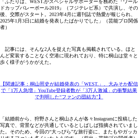
「ふたりは、WEST.がスペシャルサポーターを務めた『ワール
ドカップバレーボール2019』（フジテレビ系）で共演し、その
後、交際がスタート。2023年4月に週刊誌で熱愛が報じられ、
2025年1月3日に結婚を発表したばかりでした」（芸能プロ関係
者）
記事には、そんな2人を捉えた写真も掲載されている。ほと
んど変装することなく空港に現われており、特に桐山は堂々と
歩く様子がうかがえた。
【関連記事：桐山照史が結婚発表の「WEST.」、大みそか配信
で「1万人急増」YouTube登録者数が「3万人激減」の衝撃結果
で判明した“ファンの団結力”】
「結婚前から、狩野さんと桐山さんが各々Instagramに投稿した
写真で、背景などが共通しているとしばしば指摘されていまし
た。そのため、今回の“大っぴら”な旅行姿に、またもやガッカ