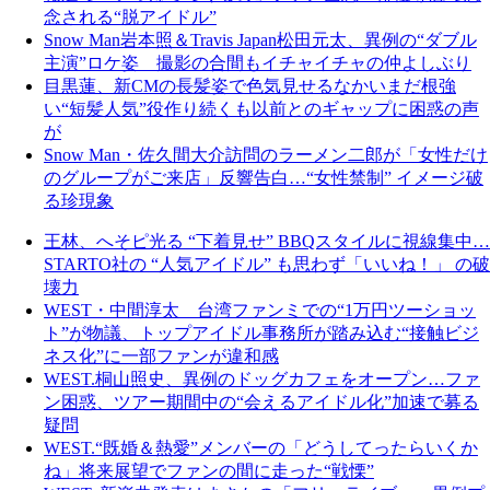
念される“脱アイドル”
Snow Man岩本照＆Travis Japan松田元太、異例の“ダブル
主演”ロケ姿 撮影の合間もイチャイチャの仲よしぶり
目黒蓮、新CMの長髪姿で色気見せるなかいまだ根強
い“短髪人気”役作り続くも以前とのギャップに困惑の声
が
Snow Man・佐久間大介訪問のラーメン二郎が「女性だけ
のグループがご来店」反響告白…“女性禁制” イメージ破
る珍現象
王林、へそピ光る “下着見せ” BBQスタイルに視線集中…
STARTO社の “人気アイドル” も思わず「いいね！」 の破
壊力
WEST・中間淳太 台湾ファンミでの“1万円ツーショッ
ト”が物議、トップアイドル事務所が踏み込む“接触ビジ
ネス化”に一部ファンが違和感
WEST.桐山照史、異例のドッグカフェをオープン…ファ
ン困惑、ツアー期間中の“会えるアイドル化”加速で募る
疑問
WEST.“既婚＆熱愛”メンバーの「どうしてったらいくか
ね」将来展望でファンの間に走った“戦慄”