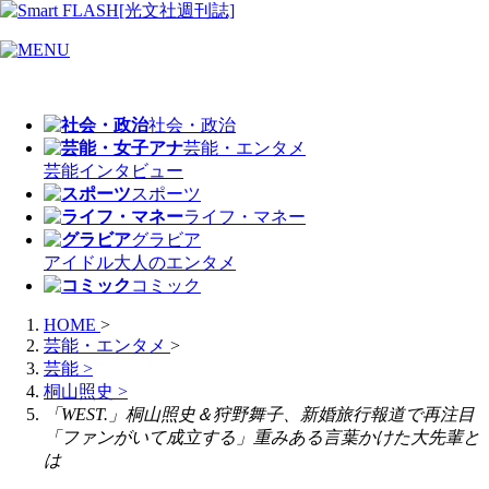
社会・政治
芸能・エンタメ
芸能
インタビュー
スポーツ
ライフ・マネー
グラビア
アイドル
大人のエンタメ
コミック
HOME
>
芸能・エンタメ
>
芸能
>
桐山照史
>
「WEST.」桐山照史＆狩野舞子、新婚旅行報道で再注目
「ファンがいて成立する」重みある言葉かけた大先輩と
は