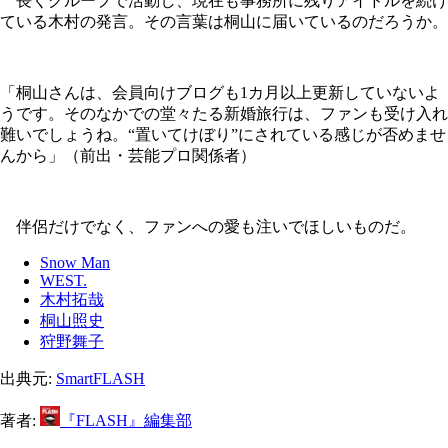
長くグループで活動し、現在も事務所に残りアイドルを続け
ている木村の発言。その言葉は桐山に届いているのだろうか。
「桐山さんは、会員向けブログも1カ月以上更新していないよ
うです。そのなかでの堂々たる新婚旅行は、ファンも受け入れ
難いでしょうね。“置いてけぼり”にされている感じが否めませ
んから」（前出・芸能プロ関係者）
伴侶だけでなく、ファンへの愛も注いでほしいものだ。
Snow Man
WEST.
木村拓哉
桐山照史
狩野舞子
出典元:
SmartFLASH
著者:
『FLASH』編集部