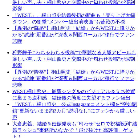
厳しい声…夫・桐山照史と交際中の“匂わせ投稿”が深刻
影響
「WEST.」、桐山照史結婚後初の新曲も「売り上げ大幅
ダウン」の衝撃“メンバー総出演映画”も苦戦の不穏
【異例の“降格”】桐山照史「結婚」からWEST.に降りか
かる“試練”冠番組が“深夜＆関西ローカル”移行でファン
悲嘆
狩野舞子 “わちゃわちゃ投稿”で華麗なる人脈アピールも
厳しい声…夫・桐山照史と交際中の“匂わせ投稿”が深刻
影響
【異例の“降格”】桐山照史「結婚」からWEST.に降りか
かる“試練”冠番組が“深夜＆関西ローカル”移行でファン
悲嘆
WEST.桐山照史、最新シングルのビジュアル＆立ち位置
に集まる違和感 結婚後の態度に失望するファン続出
「WEST.」桐山照史、公式Instagramコメント欄を“突如閉
鎖”更新ないまま約2カ月“説明なし”にファンから厳しい
声
大倉忠義、結婚＆妊娠発表も“匂わせ”ゼロで祝福殺到“結
婚ラッシュ”事務所のなかで「飛び抜けた高評価」ゲッ
ト！