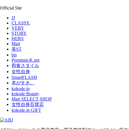
Official Site
JJ
CLASSY.
VERY
STORY
HERS
Mart
美ST
bis
Premium-K.net
和食スタイル
女性自身
SmartFLASH
本がすき。
kokode.jp
kokode Beauty
Mart SELECT SHOP
女性自身百貨店
kokode.jp GIFT