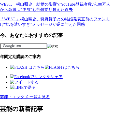
WEST. 桐山照史 結婚の影響でYouTube登録者数が100万人
から激減…“逆風”も苦難乗り越えた過去
「WEST.」桐山照史、狩野舞子との結婚発表直前のファン向
け“気を遣いすぎ”メッセージが逆に与えた困惑
今、あなたにおすすめの記事
年間定期購読のご案内
芸能・エンタメ 一覧を見る
芸能の新着記事