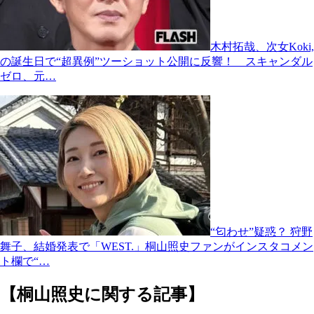
木村拓哉、次女Koki,
の誕生日で“超異例”ツーショット公開に反響！ スキャンダル
ゼロ、元…
“匂わせ”疑惑？ 狩野
舞子、結婚発表で「WEST.」桐山照史ファンがインスタコメン
ト欄で“…
【桐山照史に関する記事】