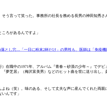
、そう言って笑った。事務所の社長を務める長男の神田知秀さ
ところがあるんですよ」
の落とし穴…「一日に粉末2杯だけ」の男性も、医師は「免疫機
）在職中の1971年、アルバム『青春～砂漠の少年～』でデビ
、『夢芝居』（梅沢富美男）などのヒット曲を世に送り出し、
んよね（笑）。味のある、そして丈夫な声に産んでくれた両親
ないんです」