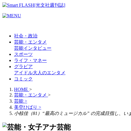
社会・政治
芸能・エンタメ
芸能
インタビュー
スポーツ
ライフ・マネー
グラビア
アイドル
大人のエンタメ
コミック
HOME
>
芸能・エンタメ
>
芸能
>
美空ひばり
>
小椋佳（81）“最高のミュージカル” の完成目指し、
芸能