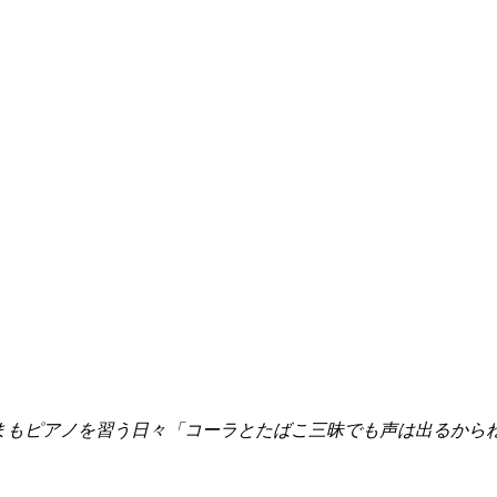
いまもピアノを習う日々「コーラとたばこ三昧でも声は出るから