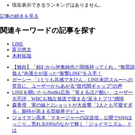
現在表示できるランキングはありません。
記事の続きを見る
関連キーワードの記事を探す
LINE
富川悠太
木村拓哉
【独自】「頼むから伊東純也と関係持ってくれ」“無罪請
負人”弁護士が送った“衝撃LINE”を入手！
ガーシー 「1ミリも共感できひん」LINE未読スルーへの
苦言に、ユーザーからあがる“世代間ギャップ”の声
LINEを開いたらNetflix広告「笑えるほど酷い」ユーザー
大不評 WBCも独占放送で強まる“反ネトフリ”感情
森香澄 実の妹と2ショットが大反響「2人とも可愛すぎ
る」期待が高まる芸能界デビュー
ジョイマン高木「マネージャーの誤送信」公開でSNSほ
っこり…荒れるSNSのなかで輝く「ジョイマニズム」と
は