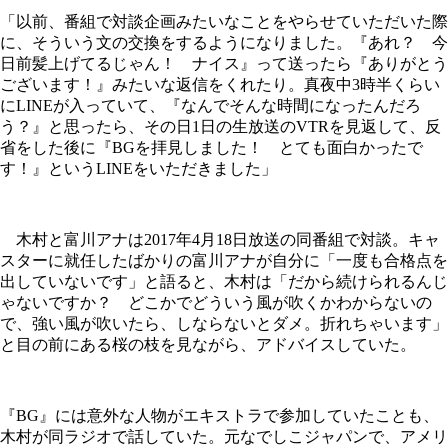
「以前、番組で対談企画みたいなことをやらせていただいた際
に、そういう文の交換をするようになりました。『あれ？ 今
日前髪上げてるじゃん！ ナイス』って送ったら『ありがとう
ございます！』みたいな返信をくれたり。真夜中3時半くらい
にLINEが入っていて、『なんでそんな時間になったんだろ
う？』と思ったら、その日1日の生放送のVTRを見返して、反
省をした後に『BGを拝見しました！ とても面白かったで
す！』というLINEをいただきました」
木村と富川アナは2017年4月18日放送の同番組で対談。キャ
スターに就任したばかりの富川アナが自分に「一度も合格点を
出していないです」と語ると、木村は「だから続けられるんじ
ゃないですか？ どこかでどういう風が吹くかわからないの
で、強い風が吹いたら、しならないとダメ。折れちゃいます」
と目の前にある桜の枝を見ながら、アドバイスしていた。
『BG』には意外な人物がエキストラで参加していたことも、
木村が同ラジオで話していた。元なでしこジャパンで、アメリ