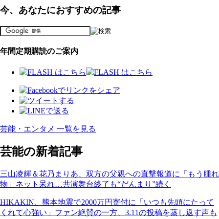
今、あなたにおすすめの記事
年間定期購読のご案内
芸能・エンタメ 一覧を見る
芸能の新着記事
三山凌輝＆花乃まりあ、双方の父親への直撃報道に「もう腫れ
物」ネット呆れ…共演舞台終了も“だんまり”続く
HIKAKIN、熊本地震で2000万円寄付に「いつも先頭にたって
くれて心強い」ファン絶賛の一方、3.11の投稿を蒸し返す声も