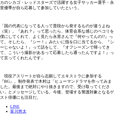
カのシカゴ・レッドスターズで活躍する女子サッカー選手・永
里優季が自ら応募して参加していたという。
「国の代表になってる人って普段から発するものが違うよね
（笑）。『あれ？』って思ったら、体育会系な感じのペコリを
僕にしてくれて、よく見たら永里さんで『何やってんの!?』っ
て。そしたら、『シー！』みたいに指を口に当てるから、『シ
ーじゃないよ！』って話をして、『オフシーズンで帰ってき
て、こういう撮影があるって応募したら通ったんですよ！』っ
て言ってくれたんです」
現役アスリートが自ら志願してエキストラに参加する
『BG』。制作発表で木村は「ヒューマンドラマを作ってみま
した。最後まで絶対にやり抜きますので、受け取ってくださ
い」とメッセージしている。今後、登場する警護対象となるゲ
スト俳優にも注目だ。
LINE
富川悠太