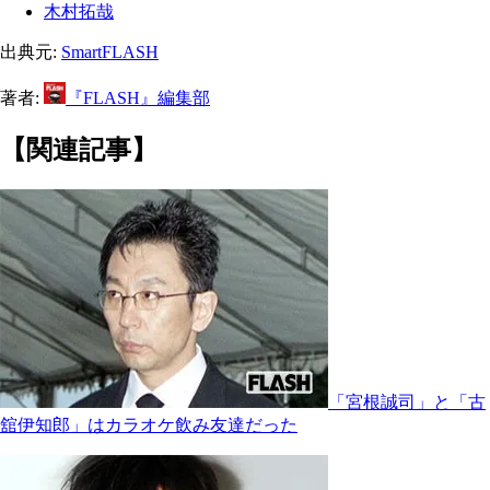
木村拓哉
出典元:
SmartFLASH
著者:
『FLASH』編集部
【関連記事】
「宮根誠司」と「古
舘伊知郎」はカラオケ飲み友達だった