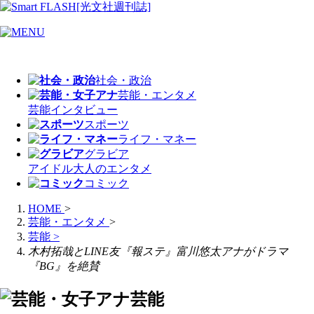
社会・政治
芸能・エンタメ
芸能
インタビュー
スポーツ
ライフ・マネー
グラビア
アイドル
大人のエンタメ
コミック
HOME
>
芸能・エンタメ
>
芸能
>
木村拓哉とLINE友『報ステ』富川悠太アナがドラマ
『BG』を絶賛
芸能