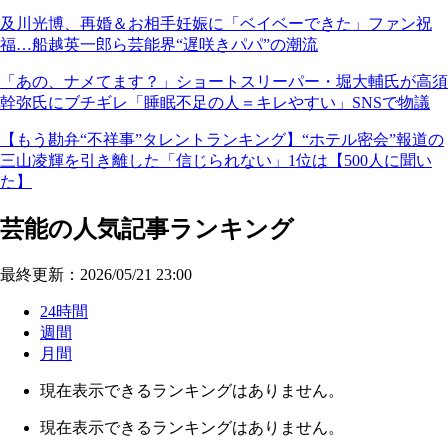
及川光博、再婚＆お相手妊娠に「ベイベーできた」ファン祝
福…船越英一郎ら芸能界“遅咲きパパ”の潮流
「あの、ナメてます？」ショートスリーパー・堀大輔氏が高須
幹弥氏にブチギレ「睡眠不足の人＝キレやすい」SNSで物議
【もう勘弁“不祥事”タレントランキング】“ホテル密会”報道の
三山凌輝を引き離した「信じられない」1位は【500人に聞い
た】
芸能の人気記事ランキング
最終更新：2026/05/21 23:00
24時間
週間
月間
現在表示できるランキングはありません。
現在表示できるランキングはありません。