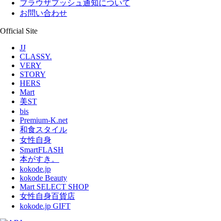
ブラウザプッシュ通知について
お問い合わせ
Official Site
JJ
CLASSY.
VERY
STORY
HERS
Mart
美ST
bis
Premium-K.net
和食スタイル
女性自身
SmartFLASH
本がすき。
kokode.jp
kokode Beauty
Mart SELECT SHOP
女性自身百貨店
kokode.jp GIFT