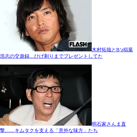
木村拓哉とB’z稲葉
浩志の交遊録…ひげ剃りまでプレゼントしてた
明石家さんま直
撃……キムタクを支える「意外な味方」たち