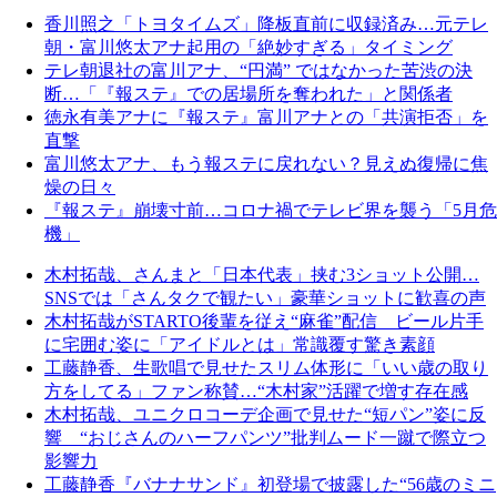
香川照之「トヨタイムズ」降板直前に収録済み…元テレ
朝・富川悠太アナ起用の「絶妙すぎる」タイミング
テレ朝退社の富川アナ、“円満” ではなかった苦渋の決
断…「『報ステ』での居場所を奪われた」と関係者
徳永有美アナに『報ステ』富川アナとの「共演拒否」を
直撃
富川悠太アナ、もう報ステに戻れない？見えぬ復帰に焦
燥の日々
『報ステ』崩壊寸前…コロナ禍でテレビ界を襲う「5月危
機」
木村拓哉、さんまと「日本代表」挟む3ショット公開…
SNSでは「さんタクで観たい」豪華ショットに歓喜の声
木村拓哉がSTARTO後輩を従え“麻雀”配信 ビール片手
に宅囲む姿に「アイドルとは」常識覆す驚き素顔
工藤静香、生歌唱で見せたスリム体形に「いい歳の取り
方をしてる」ファン称賛…“木村家”活躍で増す存在感
木村拓哉、ユニクロコーデ企画で見せた“短パン”姿に反
響 “おじさんのハーフパンツ”批判ムード一蹴で際立つ
影響力
工藤静香『バナナサンド』初登場で披露した“56歳のミニ