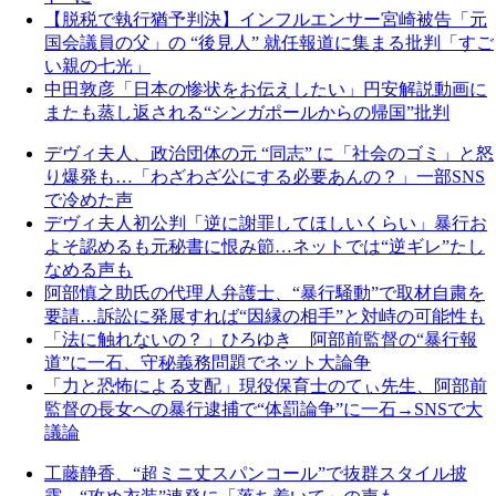
【脱税で執行猶予判決】インフルエンサー宮崎被告「元
国会議員の父」の “後見人” 就任報道に集まる批判「すご
い親の七光」
中田敦彦「日本の惨状をお伝えしたい」円安解説動画に
またも蒸し返される“シンガポールからの帰国”批判
デヴィ夫人、政治団体の元 “同志” に「社会のゴミ」と怒
り爆発も…「わざわざ公にする必要あんの？」一部SNS
で冷めた声
デヴィ夫人初公判「逆に謝罪してほしいくらい」暴行お
よそ認めるも元秘書に恨み節…ネットでは“逆ギレ”たし
なめる声も
阿部慎之助氏の代理人弁護士、“暴行騒動”で取材自粛を
要請…訴訟に発展すれば“因縁の相手”と対峙の可能性も
「法に触れないの？」ひろゆき 阿部前監督の“暴行報
道”に一石、守秘義務問題でネット大論争
「力と恐怖による支配」現役保育士のてぃ先生、阿部前
監督の長女への暴行逮捕で“体罰論争”に一石→SNSで大
議論
工藤静香、“超ミニ丈スパンコール”で抜群スタイル披