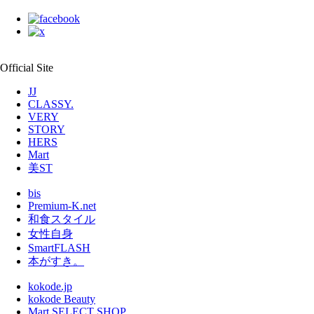
Official Site
JJ
CLASSY.
VERY
STORY
HERS
Mart
美ST
bis
Premium-K.net
和食スタイル
女性自身
SmartFLASH
本がすき。
kokode.jp
kokode Beauty
Mart SELECT SHOP