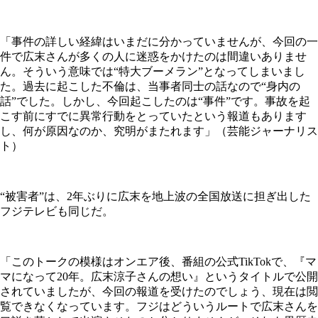
「事件の詳しい経緯はいまだに分かっていませんが、今回の一
件で広末さんが多くの人に迷惑をかけたのは間違いありませ
ん。そういう意味では“特大ブーメラン”となってしまいまし
た。過去に起こした不倫は、当事者同士の話なので“身内の
話”でした。しかし、今回起こしたのは“事件”です。事故を起
こす前にすでに異常行動をとっていたという報道もあります
し、何が原因なのか、究明がまたれます」（芸能ジャーナリス
ト）
“被害者”は、2年ぶりに広末を地上波の全国放送に担ぎ出した
フジテレビも同じだ。
「このトークの模様はオンエア後、番組の公式TikTokで、『マ
マになって20年。広末涼子さんの想い』というタイトルで公開
されていましたが、今回の報道を受けたのでしょう、現在は閲
覧できなくなっています。フジはどういうルートで広末さんを