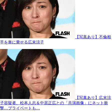
【写真あり】不倫相
手を車に乗せる広末涼子
【写真あり】広末涼
子容疑者、松本人志＆中居正広との「共演画像」にネット衝
撃…プライベートも…