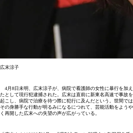
広末涼子
4月8日未明、広末涼子が、病院で看護師の女性に暴行を加え
たとして現行犯逮捕された。広末は直前に新東名高速で事故を
起こし、病院で治療を待つ際に犯行に及んだという。世間では
その身勝手な行動が明るみになるにつれて、芸能活動をようや
く再開した広末への失望の声が広がっている。