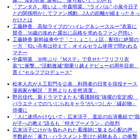
露…“攻め衣装”連発に「落ち着いて」の声も
「アンタさ、暗いよ」中森明菜、“ライバル” 小泉今日子
との関係明かしてファン感動…2人の距離が縮まったきっ
かけとは
工藤静香、高知ライブの“ハイレグ＆シースルー”衣装に
賛否…56歳の攻めた露出に品格を求めるファン戸惑い
工藤静香 新幹線車中で「こしょこしょ話」配信に絶賛の
一方「匂い共有は控えて」オイルセラム使用で問われる
マナー
中森明菜 30年ぶり『Mステ』で見せた“フリフリ衣
装”に衝撃…“活動激減”期乗り越えデビュー45周年目前、
貫く“セルフプロデュース”
松本人志が人工肛門を公表…利用者の日常を現役ナース
漫画家が解説「天然よりも全然清潔」
野呂佳代、新ドラマでまたも“看護師役”抜擢の安定感!
バラエティでの“いじられキャラ”がいつしか「縁起物」
俳優に
「人に迷惑かけないで」広末涼子、直近の出演番組で“我
が子への教え”語るも「特大ブーメラン」の批判
広末涼子にけがを負わされた看護師に集まる心配の声
半数超が「暴力・ハラスメント受けた経験ある」の衝撃