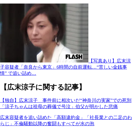
【写真あり】広末涼
子容疑者「奈良から東京」6時間の自前運転…“苦しい金銭事
情” で追い詰め…
【広末涼子に関する記事】
【独自】広末涼子 事件前に相次いだ“神奈川の実家”での死別
「涼子ちゃんは祖母の葬儀で号泣」伯父が明かした悲痛
広末容疑者を追い詰めた「高額違約金」「社長業との二足のわ
らじ」不倫騒動以降の奮闘もすべてが水の泡