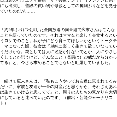
日放送のバラエティ番組『ザ・共通テン！』（フジテレビ系）
にも出演し、普段の買い物や母親としての奮闘ぶりなどを見せ
ていたのだが……。
「約2年ぶりに出演した全国放送の同番組で広末さんはこんな
ことを語っていたのです。それはママ友と楽しく会食するとい
うロケでのこと。我が子にどう育ってほしいかというトークテ
ーマになった際、彼女は『単純に楽しく生きて欲しいなってい
うだけかな。親としては人に迷惑かけないでとか、人にやさし
くしてとか思うけど、そんなこと（長男は）20歳だから分かっ
てる』と、今さら求めることでもないと吐露していました。
続けて広末さんは、『私もこうやってお友達に恵まれてるみ
たいに、家族と友達が一番の財産だと思うから、それさえあれ
ば生きていけると思ってて』と、周りの人たちの繋がりを大切
にしていると述べていたのです」（前出・芸能ジャーナリス
ト）