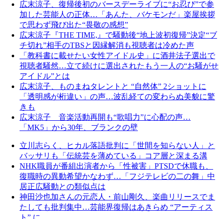
広末涼子、復帰後初のバースデーライブに“お忍び”で参
加した芸能人の正体…「あんた、バケモンだ」楽屋挨拶
で思わず飛び出た“畏敬の感想”
広末涼子『THE TIME,』で騒動後“地上波初復帰”決定“ブ
チ切れ”相手のTBSと因縁解消も視聴者は冷めた声
「教科書に載せたい女性アイドル史」に酒井法子選出で
視聴者騒然…立て続けに選出されたもう一人の“お騒がせ
アイドル”とは
広末涼子、ものまねタレントと “自然体” 2ショットに
「透明感が桁違い」の声…波乱経ての変わらぬ美貌に驚
きも
広末涼子 音楽活動再開も“歌唱力”に心配の声…
「MK5」から30年、ブランクの壁
立川志らく、ヒカル落語批判に「世間を知らない人」と
バッサリも「伝統芸を薄めている」コア層と深まる溝
NHK職員が番組出演者から「性被害」PTSDで休職も、
復職時の異動希望かなわず…「フジテレビの二の舞」中
居正広騒動との類似点は
神田沙也加さんの元恋人・前山剛久、楽曲リリースでま
たしても批判集中…芸能界復帰はあきらめ “アーティス
ト” に