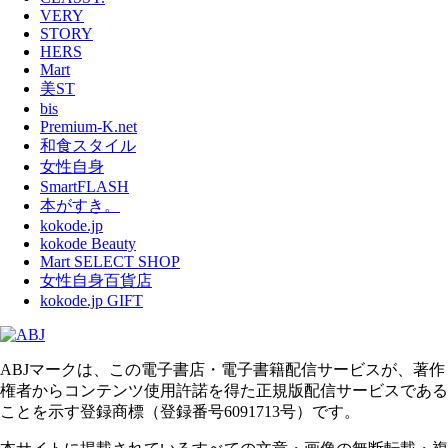
VERY
STORY
HERS
Mart
美ST
bis
Premium-K.net
和食スタイル
女性自身
SmartFLASH
本がすき。
kokode.jp
kokode Beauty
Mart SELECT SHOP
女性自身百貨店
kokode.jp GIFT
ABJマークは、この電子書店・電子書籍配信サービスが、著作
権者からコンテンツ使用許諾を得た正規版配信サービスである
ことを示す登録商標（登録番号6091713号）です。