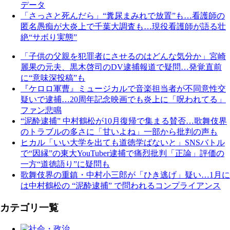
データ
「さっさと死んだら」“糞尿まみれで放置”も…看護師の
匿名愚痴が大炎上で千葉大調査も…現役看護師が語る壮
絶“サボり実態”
「子供の父親を犯罪者にさせるのはどんな気分か」宮崎
麗果の元夫、黒木啓司のDV逮捕報道で疑問…発覚直前
に“意味深投稿”も
『ケロロ軍曹』ミュージカルで音楽担当者が不同意性交
疑いで逮捕…20周年記念映画でも炎上に「呪われてる」
ファン悲鳴
“泥酔逮捕” 中村鶴松が10月復帰で集まる賛否…歌舞伎界
のトラブルの多さに「甘いよね」一部から批判の声も
ヒカル「いい大学を出ても道徳学ばないと」SNSバトル
で“因縁”の東大YouTuber逮捕で痛烈批判「正論」評価の
一方“道徳語り”に疑問も
歌舞伎界の重鎮・中村小三郎が「ひき逃げ」疑い…1月に
は中村鶴松の “泥酔逮捕” で問われるコンプライアンス
カテゴリ一覧