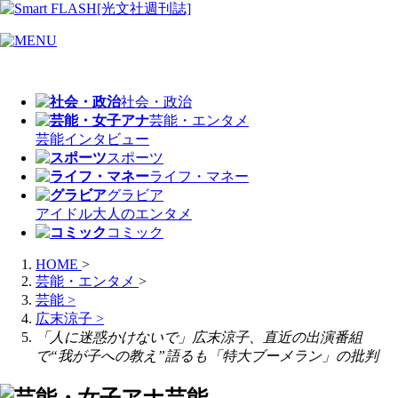
社会・政治
芸能・エンタメ
芸能
インタビュー
スポーツ
ライフ・マネー
グラビア
アイドル
大人のエンタメ
コミック
HOME
>
芸能・エンタメ
>
芸能
>
広末涼子
>
「人に迷惑かけないで」広末涼子、直近の出演番組
で“我が子への教え”語るも「特大ブーメラン」の批判
芸能