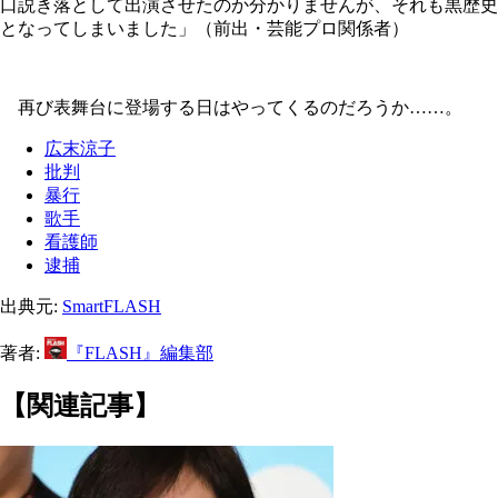
口説き落として出演させたのか分かりませんが、それも黒歴史
となってしまいました」（前出・芸能プロ関係者）
再び表舞台に登場する日はやってくるのだろうか……。
広末涼子
批判
暴行
歌手
看護師
逮捕
出典元:
SmartFLASH
著者:
『FLASH』編集部
【関連記事】