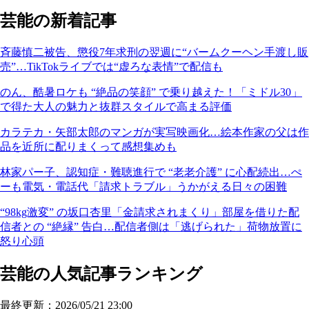
芸能の新着記事
斉藤慎二被告、懲役7年求刑の翌週に“バームクーヘン手渡し販
売”…TikTokライブでは“虚ろな表情”で配信も
のん、酷暑ロケも “絶品の笑顔” で乗り越えた！「ミドル30」
で得た大人の魅力と抜群スタイルで高まる評価
カラテカ・矢部太郎のマンガが実写映画化…絵本作家の父は作
品を近所に配りまくって感想集めも
林家パー子、認知症・難聴進行で “老老介護” に心配続出…ぺ
ーも電気・電話代「請求トラブル」うかがえる日々の困難
“98kg激変” の坂口杏里「金請求されまくり」部屋を借りた配
信者との “絶縁” 告白…配信者側は「逃げられた」荷物放置に
怒り心頭
芸能の人気記事ランキング
最終更新：2026/05/21 23:00