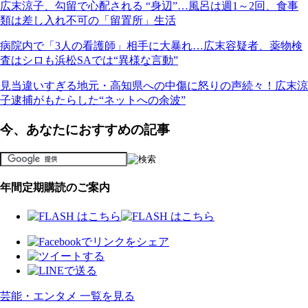
広末涼子、勾留で心配される “身辺”…風呂は週1～2回、食事
類は差し入れ不可の「留置所」生活
病院内で「3人の看護師」相手に大暴れ…広末容疑者、薬物検
査はシロも浜松SAでは“異様な言動”
見当違いすぎる地元・高知県への中傷に怒りの声続々！広末涼
子逮捕がもたらした“ネットへの余波”
今、あなたにおすすめの記事
年間定期購読のご案内
芸能・エンタメ 一覧を見る