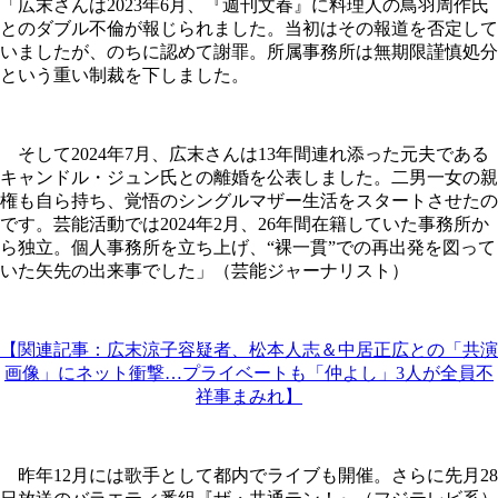
「広末さんは2023年6月、『週刊文春』に料理人の鳥羽周作氏
とのダブル不倫が報じられました。当初はその報道を否定して
いましたが、のちに認めて謝罪。所属事務所は無期限謹慎処分
という重い制裁を下しました。
そして2024年7月、広末さんは13年間連れ添った元夫である
キャンドル・ジュン氏との離婚を公表しました。二男一女の親
権も自ら持ち、覚悟のシングルマザー生活をスタートさせたの
です。芸能活動では2024年2月、26年間在籍していた事務所か
ら独立。個人事務所を立ち上げ、“裸一貫”での再出発を図って
いた矢先の出来事でした」（芸能ジャーナリスト）
【関連記事：広末涼子容疑者、松本人志＆中居正広との「共演
画像」にネット衝撃…プライベートも「仲よし」3人が全員不
祥事まみれ】
昨年12月には歌手として都内でライブも開催。さらに先月28