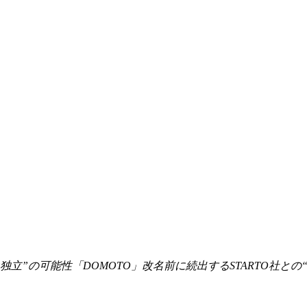
ュオ独立”の可能性「DOMOTO」改名前に続出するSTARTO社との