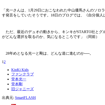
「光一さんは、1月29日におこなわれた中山優馬さんのソロ
す発言をしていたそうです。18日のブログでは、《自分個人
ただ、最近のデュオの動きから、キンキがSTARTO社とグ
がどんな選択を取るのか、気になるところです」（同前）
28年めとなる光一と剛は、どんな道に進むのか──。
1
2
KinKi Kids
ファンクラブ
堂本光一
堂本剛
旧ジャニーズ
出典元:
SmartFLASH