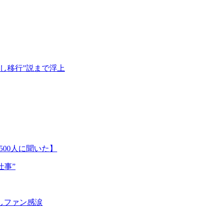
倒し移行”説まで浮上
00人に聞いた】
仕事”
露しファン感涙