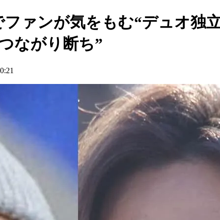
閉鎖でファンが気をもむ“デュオ独
“つながり断ち”
:21