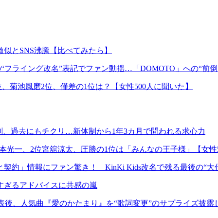
似とSNS沸騰【比べてみたら】
ジの“フライング改名”表記でファン動揺…「DOMOTO」への“前
、菊池風磨2位、僅差の1位は？【女性500人に聞いた】
判、過去にもチクリ…新体制から1年3カ月で問われる求心力
堂本光一、2位宮舘涼太、圧勝の1位は「みんなの王子様」【女性5
」情報にファン驚き！ KinKi Kids改名で残る最後の“大
すぎるアドバイスに共感の嵐
改名発表後、人気曲『愛のかたまり』を“歌詞変更”のサプライズ披