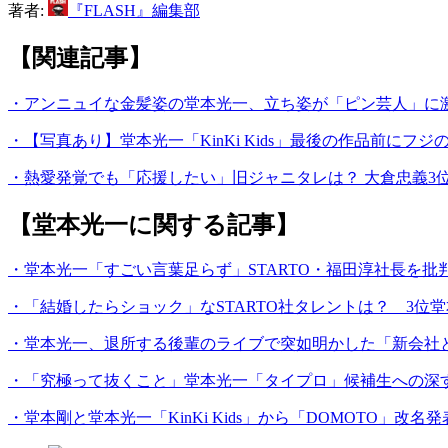
著者:
『FLASH』編集部
【関連記事】
・アンニュイな金髪姿の堂本光一、立ち姿が「ピン芸人」に激
・【写真あり】堂本光一「KinKi Kids」最後の作品前にフ
・熱愛発覚でも「応援したい」旧ジャニタレは？ 大倉忠義3位
【堂本光一に関する記事】
・堂本光一「すごい言葉足らず」STARTO・福田淳社長を批
・「結婚したらショック」なSTARTO社タレントは？ 3位
・堂本光一、退所する後輩のライブで突如明かした「新会社と契約
・「究極って抜くこと」堂本光一「タイプロ」候補生への深
・堂本剛と堂本光一「KinKi Kids」から「DOMOTO」