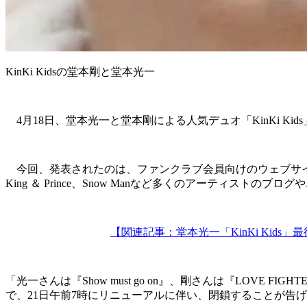
KinKi Kidsの堂本剛と堂本光一
4月18日、堂本光一と堂本剛による人気デュオ「KinKi 
今回、発表されたのは、ファンクラブ会員向けのウェブサイト「F
King ＆ Prince、Snow Manなど多くのアーティ
【関連記事：堂本光一「KinKi Kid
「光一さんは『Show must go on』、剛さんは『LOV
で、21日午前7時にリニューアルに伴い、閉鎖することが告