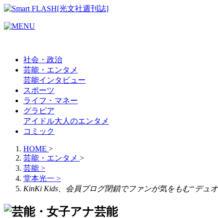
社会・政治
芸能・エンタメ
芸能
インタビュー
スポーツ
ライフ・マネー
グラビア
アイドル
大人のエンタメ
コミック
HOME
>
芸能・エンタメ
>
芸能
>
堂本光一
>
KinKi Kids、会員ブログ閉鎖でファンが気をもむ“デ
芸能