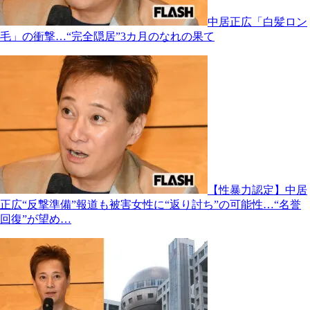
中居正広「白髪ロン
毛」の衝撃…“完全隠居”3カ月のなれの果て
【性暴力認定】中居
正広“反撃準備”報道も被害女性に“返り討ち”の可能性…“名誉
回復”が望め…