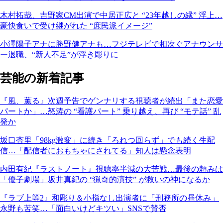
木村拓哉、吉野家CM出演で中居正広と “23年越しの縁” 浮上…
豪快食いで受け継がれた “庶民派イメージ”
小澤陽子アナに勝野健アナも…フジテレビで相次ぐアナウンサ
ー退職、“新人不足”が浮き彫りに
芸能の新着記事
『風、薫る』次週予告でゲンナリする視聴者が続出「また恋愛
パートか」…怒涛の “看護パート” 乗り越え、再び “モテ話” 乱
発か
坂口杏里「98kg激変」に続き「ろれつ回らず」でも続く生配
信…「配信者におもちゃにされてる」知人は懸念表明
内田有紀『ラストノート』視聴率半減の大苦戦…最後の頼みは
「優子劇場」坂井真紀の “猟奇的演技” が救いの神になるか
『ラブ上等2』和彫り＆小指なし出演者に「刑務所の昼休み」
永野も苦笑…「面白いけどキツい」SNSで賛否