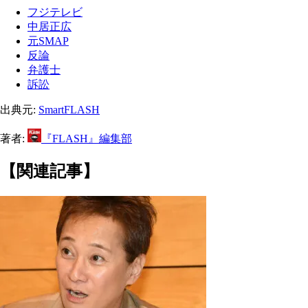
フジテレビ
中居正広
元SMAP
反論
弁護士
訴訟
出典元:
SmartFLASH
著者:
『FLASH』編集部
【関連記事】