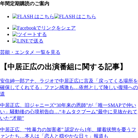
年間定期購読のご案内
芸能・エンタメ 一覧を見る
【中居正広の出演番組に関する記事】
安住紳一郎アナ、ラジオで中居正広に言及「戻ってくる場所を
確保してくれてる」ファン感激も…依然として険しい復帰への
道
中居正広、旧ジャニーズ“30年来の恩師”が「唯一SMAPで仲い
い」騒動後の心境初告白…“キムタクブーム”最中に見抜かれて
いた“才能”
中居正広、“性暴力の加害者” 認定から1年、膠着状態を憂うフ
ァンたち…本人は「恋人と穏やかな日々」報道も