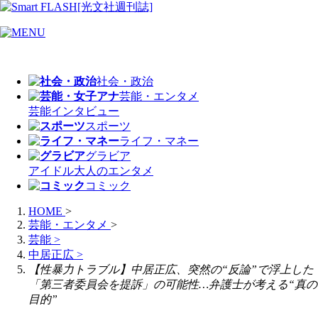
社会・政治
芸能・エンタメ
芸能
インタビュー
スポーツ
ライフ・マネー
グラビア
アイドル
大人のエンタメ
コミック
HOME
>
芸能・エンタメ
>
芸能
>
中居正広
>
【性暴力トラブル】中居正広、突然の“反論”で浮上した
「第三者委員会を提訴」の可能性…弁護士が考える“真の
目的”