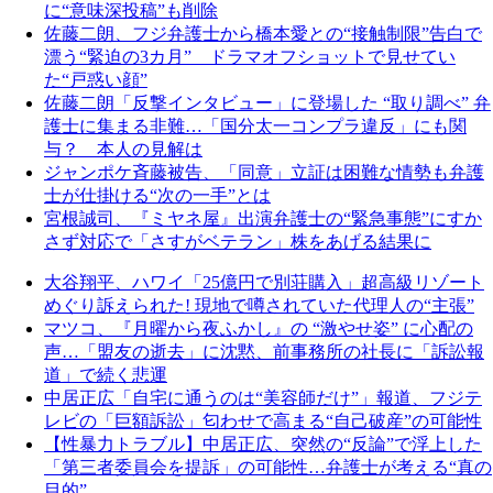
に“意味深投稿”も削除
佐藤二朗、フジ弁護士から橋本愛との“接触制限”告白で
漂う“緊迫の3カ月” ドラマオフショットで見せてい
た“戸惑い顔”
佐藤二朗「反撃インタビュー」に登場した “取り調べ” 弁
護士に集まる非難…「国分太一コンプラ違反」にも関
与？ 本人の見解は
ジャンポケ斉藤被告、「同意」立証は困難な情勢も弁護
士が仕掛ける“次の一手”とは
宮根誠司、『ミヤネ屋』出演弁護士の“緊急事態”にすか
さず対応で「さすがベテラン」株をあげる結果に
大谷翔平、ハワイ「25億円で別荘購入」超高級リゾート
めぐり訴えられた! 現地で噂されていた代理人の“主張”
マツコ、『月曜から夜ふかし』の “激やせ姿” に心配の
声…「盟友の逝去」に沈黙、前事務所の社長に「訴訟報
道」で続く悲運
中居正広「自宅に通うのは“美容師だけ”」報道、フジテ
レビの「巨額訴訟」匂わせで高まる“自己破産”の可能性
【性暴力トラブル】中居正広、突然の“反論”で浮上した
「第三者委員会を提訴」の可能性…弁護士が考える“真の
目的”