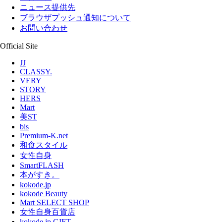
ニュース提供先
ブラウザプッシュ通知について
お問い合わせ
Official Site
JJ
CLASSY.
VERY
STORY
HERS
Mart
美ST
bis
Premium-K.net
和食スタイル
女性自身
SmartFLASH
本がすき。
kokode.jp
kokode Beauty
Mart SELECT SHOP
女性自身百貨店
kokode.jp GIFT