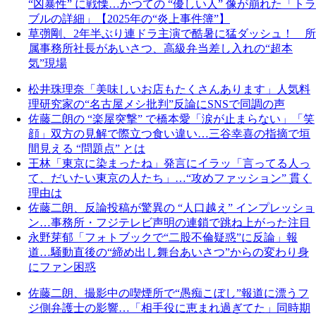
“凶暴性” に戦慄…かつての “優しい人” 像が崩れた「トラ
ブルの詳細」【2025年の“炎上事件簿”】
草彅剛、2年半ぶり連ドラ主演で酷暑に猛ダッシュ！ 所
属事務所社長があいさつ、高級弁当差し入れの“超本
気”現場
松井珠理奈「美味しいお店もたくさんあります」人気料
理研究家の“名古屋メシ批判”反論にSNSで同調の声
佐藤二朗の “楽屋突撃” で橋本愛「涙が止まらない」「笑
顔」双方の見解で際立つ食い違い…三谷幸喜の指摘で垣
間見える “問題点” とは
王林「東京に染まったね」発言にイラッ「言ってる人っ
て、だいたい東京の人たち」…“攻めファッション” 貫く
理由は
佐藤二朗、反論投稿が驚異の “人口越え” インプレッショ
ン…事務所・フジテレビ声明の連鎖で跳ね上がった注目
永野芽郁「フォトブックで“二股不倫疑惑”に反論」報
道…騒動直後の“締め出し舞台あいさつ”からの変わり身
にファン困惑
佐藤二朗、撮影中の喫煙所で“愚痴こぼし”報道に漂うフ
ジ側弁護士の影響…「相手役に恵まれ過ぎてた」同時期