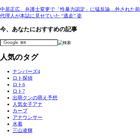
中居正広、弁護士変更で「性暴力認定」に猛反論…外された前
代理人が本誌に見せていた “逃走” 姿
今、あなたにおすすめの記事
人気のタグ
ナンバーズ4
ロト探偵
ロト6
ロト7
出萌クンの萌え予想
人気女子アナ
カープ
アナウンサー
水着
三山凌輝