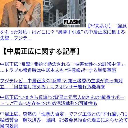
【写真あり】「誠意
をもった対応」はどこに？ “身勝手引退” の中居正広に集まる
失望…フジテ…
【中居正広に関する記事】
中居正広 “反撃” 開始で懸念される「被害女性への誹謗中傷」
…トラブル報道時は中居本人も “注意喚起” する異常事態
フジテレビ 中居正広の“反撃”と第三者委の主張が真っ向対
立…「回答差し控える」もスポンサー離れ危機再来
中居正広“いまさら反論”の背景に元恋人Mさんの“献身サポー
ト”…“守るべき存在”のため泥沼裁判の可能性も
中居正広、突然の「性暴力否定」でフジ主張との“すれ違い”に
猛烈賛否「解決済み」強調、記者会見拒否の過去にあらためて
疑問殺到