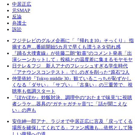
中居正広
元SMAP
反論
弁護士
訴訟
フジテレビのグルメ企画に「『帰れま10』そっくり」 指
摘する声…番組開始5カ月で早くも漂うネタ切れ感
『踊る大捜査線』が佐藤二朗“歓喜”のコメント発表「出
演シーンカットして」投稿との温度差に集まるモヤモヤ
日テレ＆フジ 新人アナのフレッシュすぎる学生時代
「アナウンスコンテスト」でしのぎを削った“原石”2人
仲里依紗『Tokyo middle 30』観ているこっちが恥ずかし
くなる「ダサい」「サブい」「古臭い」の三重苦で、視
聴率も低調スタート
『ぽかぽか』炒飯対決、調理中の“おたまで味見”に視聴
者シラケ…器具の“ガチャガチャ音”に「話が聞こえな
い」の声も
安住紳一郎アナ、ラジオで中居正広に言及「戻ってくる
場所を確保してくれてる」ファン感激も…依然として険
しい復帰への道