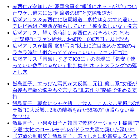
赤西仁が参加した“豪華食事会”報道にネットがザワつい
たワケ…過去には“同席者の姉”と交際報道が
広瀬アリス＆赤西仁に破局報道 多忙ゆえのすれ違い、
テレビ番組で赤西が漏らしていた「彼女欲しいな」発言
広瀬アリス、輝く腕時計は赤西仁とおそろいの“匂わ
せ”疑惑”にファン騒然…お値段「600万円」以上説も
広瀬アリスが披露“変顔写真”以上に注目集めた左腕のキ
ラキラ時計「似合っててかっこいい」ファン釘づけ
広瀬アリス「興奮しすぎてIQ3に」の表現に「気安く使
っていい数字じゃない」批判集中“ネットスラング”の落
とし穴
飯島直子、すっぴん写真が大反響…元祖“癒し系”女優が
白髪も年齢の悩みも公言する“非若作り”路線で集める支
持
飯島直子 朝食にシャケ瓶、ごはん、こんぶ…究極“ズボ
ラ飯”に大反響…2度の離婚を経た58歳の“頑張らない美
学”とは
飯島直子、小泉今日子と韓国で乾杯ツーショット披露“ア
ラ還”女性のロールモデルがドラマ共演で築いた深い絆
【57歳の制服姿】飯島直子、若々しさに称賛集まるウラ