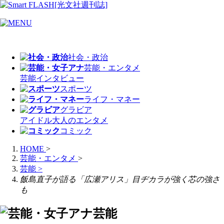
社会・政治
芸能・エンタメ
芸能
インタビュー
スポーツ
ライフ・マネー
グラビア
アイドル
大人のエンタメ
コミック
HOME
>
芸能・エンタメ
>
芸能
>
飯島直子が語る「広瀬アリス」目ヂカラが強く芯の強さ
も
芸能