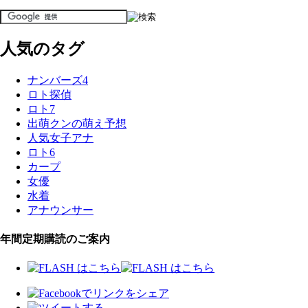
人気のタグ
ナンバーズ4
ロト探偵
ロト7
出萌クンの萌え予想
人気女子アナ
ロト6
カープ
女優
水着
アナウンサー
年間定期購読のご案内