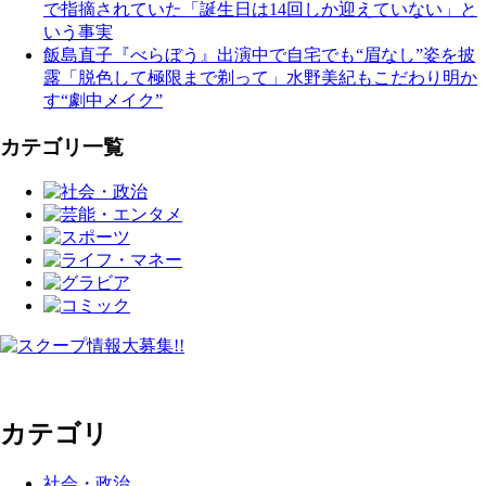
で指摘されていた「誕生日は14回しか迎えていない」と
いう事実
飯島直子『べらぼう』出演中で自宅でも“眉なし”姿を披
露「脱色して極限まで剃って」水野美紀もこだわり明か
す“劇中メイク”
カテゴリ一覧
カテゴリ
社会・政治