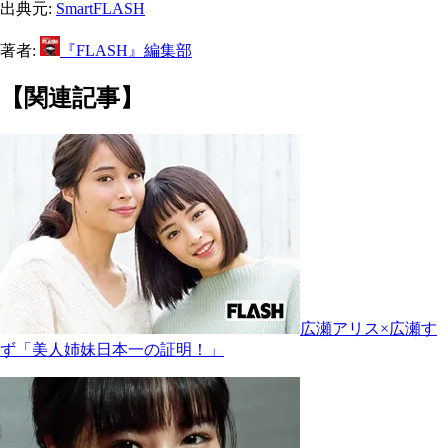
出典元:
SmartFLASH
著者:
『FLASH』編集部
【関連記事】
広瀬アリス×広瀬す
ず「美人姉妹日本一の証明！」