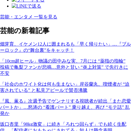
芸能・エンタメ 一覧を見る
芸能の新着記事
畑芽育、イケメン12人に囲まれるも「早く帰りたい」…『ブル
ーロック』の“舞台裏”をキャッチ！
「10cm超ヒール」物議の田中みな実、7月には “薬指の指輪”
投稿で亀梨ファンが悲鳴…意外と甘い “炎上対策” で先行きに
不安
「社会のホワイト化は何も生まない」岸谷蘭丸、喫煙者が “迫
害されている” と私見アピールで賛否沸騰
『風、薫る』次週予告でゲンナリする視聴者が続出「また恋愛
パートか」…怒涛の “看護パート” 乗り越え、再び “モテ話” 乱
発か
坂口杏里「98kg激変」に続き「ろれつ回らず」でも続く生配
信…「配信者におもちゃにされてる」知人は懸念表明