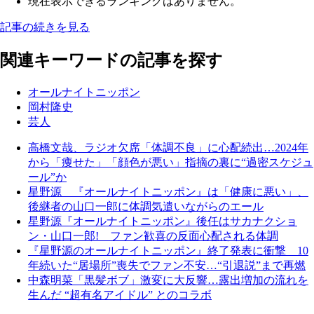
現在表示できるランキングはありません。
記事の続きを見る
関連キーワードの記事を探す
オールナイトニッポン
岡村隆史
芸人
高橋文哉、ラジオ欠席「体調不良」に心配続出…2024年
から「痩せた」「顔色が悪い」指摘の裏に“過密スケジュ
ール”か
星野源 『オールナイトニッポン』は「健康に悪い」、
後継者の山口一郎に体調気遣いながらのエール
星野源『オールナイトニッポン』後任はサカナクショ
ン・山口一郎! ファン歓喜の反面心配される体調
『星野源のオールナイトニッポン』終了発表に衝撃 10
年続いた“居場所”喪失でファン不安…“引退説”まで再燃
中森明菜「黒髪ボブ」激変に大反響…露出増加の流れを
生んだ “超有名アイドル” とのコラボ