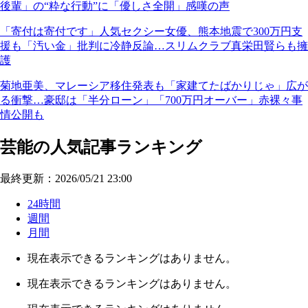
後輩」の“粋な行動”に「優しさ全開」感嘆の声
「寄付は寄付です」人気セクシー女優、熊本地震で300万円支
援も「汚い金」批判に冷静反論…スリムクラブ真栄田賢らも擁
護
菊地亜美、マレーシア移住発表も「家建てたばかりじゃ」広が
る衝撃…豪邸は「半分ローン」「700万円オーバー」赤裸々事
情公開も
芸能の人気記事ランキング
最終更新：2026/05/21 23:00
24時間
週間
月間
現在表示できるランキングはありません。
現在表示できるランキングはありません。