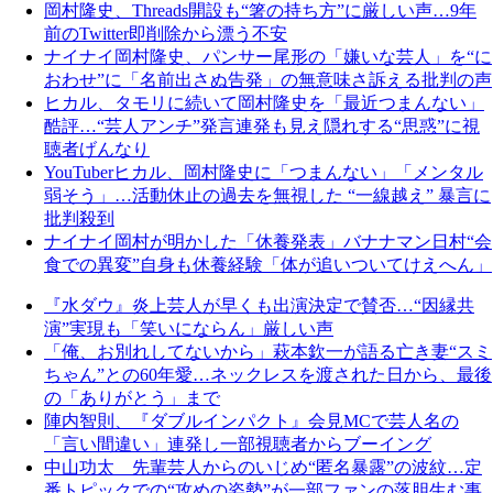
岡村隆史、Threads開設も“箸の持ち方”に厳しい声…9年
前のTwitter即削除から漂う不安
ナイナイ岡村隆史、パンサー尾形の「嫌いな芸人」を“に
おわせ”に「名前出さぬ告発」の無意味さ訴える批判の声
ヒカル、タモリに続いて岡村隆史を「最近つまんない」
酷評…“芸人アンチ”発言連発も見え隠れする“思惑”に視
聴者げんなり
YouTuberヒカル、岡村隆史に「つまんない」「メンタル
弱そう」…活動休止の過去を無視した “一線越え” 暴言に
批判殺到
ナイナイ岡村が明かした「休養発表」バナナマン日村“会
食での異変”自身も休養経験「体が追いついてけえへん」
『水ダウ』炎上芸人が早くも出演決定で賛否…“因縁共
演”実現も「笑いにならん」厳しい声
「俺、お別れしてないから」萩本欽一が語る亡き妻“スミ
ちゃん”との60年愛…ネックレスを渡された日から、最後
の「ありがとう」まで
陣内智則、『ダブルインパクト』会見MCで芸人名の
「言い間違い」連発し一部視聴者からブーイング
中山功太 先輩芸人からのいじめ“匿名暴露”の波紋…定
番トピックでの“攻めの姿勢”が一部ファンの落胆生む事