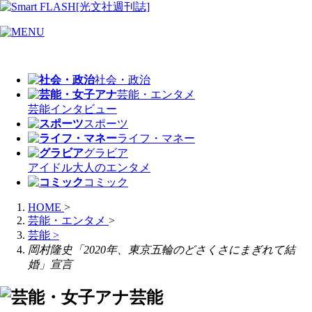
社会・政治
芸能・エンタメ
芸能
インタビュー
スポーツ
ライフ・マネー
グラビア
アイドル
大人のエンタメ
コミック
HOME
>
芸能・エンタメ
>
芸能
>
岡村隆史「2020年、東京五輪のどさくさにまぎれて結
婚」宣言
芸能