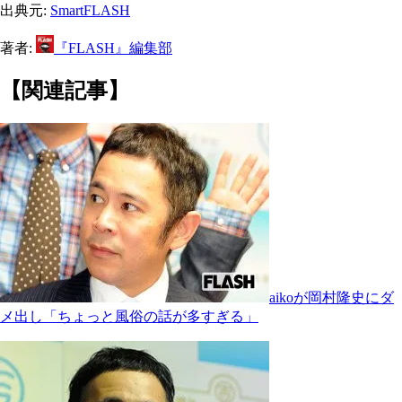
出典元:
SmartFLASH
著者:
『FLASH』編集部
【関連記事】
aikoが岡村隆史にダ
メ出し「ちょっと風俗の話が多すぎる」