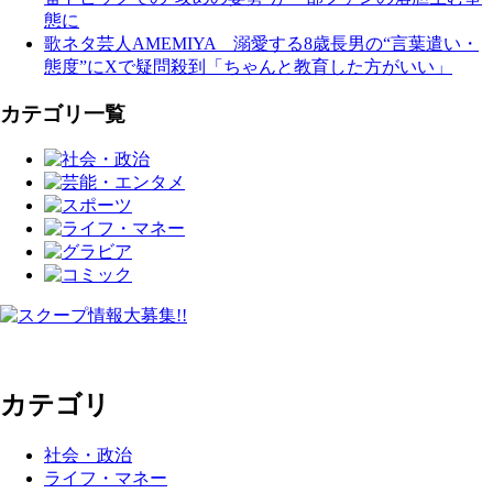
態に
歌ネタ芸人AMEMIYA 溺愛する8歳長男の“言葉遣い・
態度”にXで疑問殺到「ちゃんと教育した方がいい」
カテゴリ一覧
カテゴリ
社会・政治
ライフ・マネー