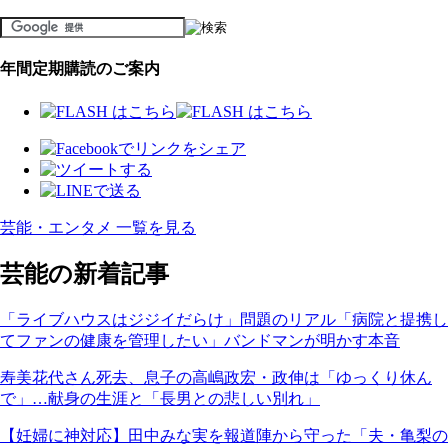
年間定期購読のご案内
芸能・エンタメ 一覧を見る
芸能の新着記事
「ライブハウスはジジイだらけ」問題のリアル「病院と提携し
てファンの健康を管理したい」バンドマンが明かす本音
寿美花代さん死去、息子の高嶋政宏・政伸は「ゆっくり休ん
で」…献身の生涯と「長男との悲しい別れ」
【妊婦に神対応】田中みな実を報道陣から守った「夫・亀梨の