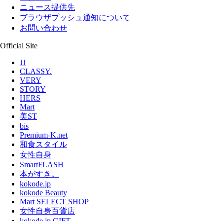
ニュース提供先
ブラウザプッシュ通知について
お問い合わせ
Official Site
JJ
CLASSY.
VERY
STORY
HERS
Mart
美ST
bis
Premium-K.net
和食スタイル
女性自身
SmartFLASH
本がすき。
kokode.jp
kokode Beauty
Mart SELECT SHOP
女性自身百貨店
kokode.jp GIFT