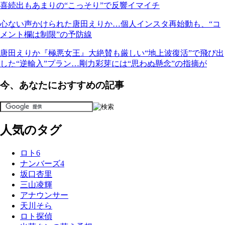
喜続出もあまりの“こっそり”で反響イマイチ
心ない声かけられた唐田えりか…個人インスタ再始動も、“コ
メント欄は制限”の予防線
唐田えりか『極悪女王』大絶賛も厳しい“地上波復活”で飛び出
した“逆輸入”プラン…剛力彩芽には“思わぬ懸念”の指摘が
今、あなたにおすすめの記事
人気のタグ
ロト6
ナンバーズ4
坂口杏里
三山凌輝
アナウンサー
天川そら
ロト探偵