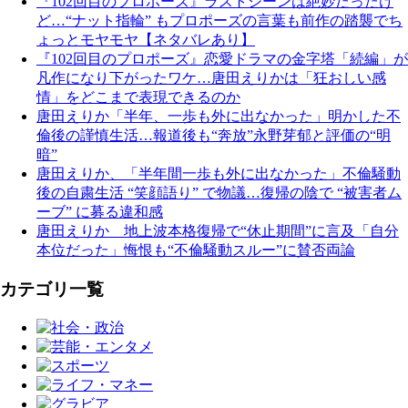
『102回目のプロポーズ』ラストシーンは絶妙だったけ
ど…“ナット指輪” もプロポーズの言葉も前作の踏襲でち
ょっとモヤモヤ【ネタバレあり】
『102回目のプロポーズ』恋愛ドラマの金字塔「続編」が
凡作になり下がったワケ…唐田えりかは「狂おしい感
情」をどこまで表現できるのか
唐田えりか「半年、一歩も外に出なかった」明かした不
倫後の謹慎生活…報道後も“奔放”永野芽郁と評価の“明
暗”
唐田えりか、「半年間一歩も外に出なかった」不倫騒動
後の自粛生活 “笑顔語り” で物議…復帰の陰で “被害者ム
ーブ” に募る違和感
唐田えりか 地上波本格復帰で“休止期間”に言及「自分
本位だった」悔恨も“不倫騒動スルー”に賛否両論
カテゴリ一覧