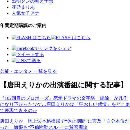
出萌クンの萌え予想
花乃まりあ
人気女子アナ
年間定期購読のご案内
芸能・エンタメ 一覧を見る
【唐田えりかの出演番組に関する記事】
『102回目のプロポーズ』恋愛ドラマの金字塔「続編」が凡作
になり下がったワケ…唐田えりかは「狂おしい感情」をどこま
で表現できるのか
唐田えりか 地上波本格復帰で“休止期間”に言及「自分本位だ
った」悔恨も“不倫騒動スルー”に賛否両論