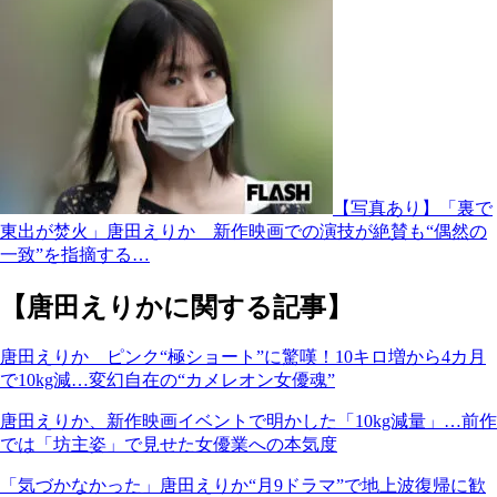
【写真あり】「裏で
東出が焚火」唐田えりか 新作映画での演技が絶賛も“偶然の
一致”を指摘する…
【唐田えりかに関する記事】
唐田えりか ピンク“極ショート”に驚嘆！10キロ増から4カ月
で10kg減…変幻自在の“カメレオン女優魂”
唐田えりか、新作映画イベントで明かした「10kg減量」…前作
では「坊主姿」で見せた女優業への本気度
「気づかなかった」唐田えりか“月9ドラマ”で地上波復帰に歓