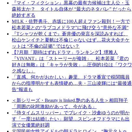
『マイ・フィクション』黒幕の最有力候補は主人公・玉
森裕太か？ タイトル自体が “最大のネタバレ” だったら
絶妙すぎる
M!LK・佐野勇斗、赤坂に100人超えファン殺到！一方で
松本若菜との“ラブコメドラマ”に飛び交う“意外な不満”
『Tシャツが乾くまで』蒼井優の発言を深読みすれば、
松山ケンイチと夏帆は不倫じゃないはず…花火大会チケ
ットは “不倫の証拠” ではない？
【7月期「期待はずれドラマ」ランキング】堺雅人
『VIVANT』は「ストーリーが複雑」、松本若菜『君の
好きは無敵』は「キャラが失敗」…圧倒的1位は「ワクワ
ク感なし」
「直感。何かがおかしい」趣里、ドラマ番宣で税関職員
からの指導明かすも表情硬め…夫・三山凌輝には“最後通
告”報道も
＜新シリーズ・Beauty is linked.艶のある人生＞相田翔子
「周囲の叱咤激励があって、今がある」
『侍タイムスリッパー』でブレイク・沙倉ゆうのが明か
す「一度は結婚したい」願望…スピンオフドラマにも出
演で女優業絶好調
元国民的女性アイドルの朝ドラヒロイン “胸元タトゥ