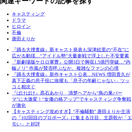
関連キーワードの記事を探す
キャスティング
ドラマ
ヒロイン
不倫
唐田えりか
『踊る大捜査線』新キャスト発表も深津絵里の“不在”に
広がる動揺…“アイドル勢”大量参戦で浮上した不安要素
『新劇場版ケロロ軍曹』公開3日で興収1.5億円突破…“内
輪ノリ” 作風が賛否呼ぶなか、複雑なファンの心境
『踊る大捜査線』新作キャスト公表…NEWS 増田貴久が
真下正義の息子役に抜擢も「息子の年齢じゃない」ツッ
コミ相次ぐ
『ばけばけ』髙石あかり 清楚ヘアから“鳥の巣パー
マ”に大激変！“女優の格アップ”でキャスティング争奪戦
が激化
【キャスティング攻めすぎ】“不倫騒動” 唐田えりか主演
の『102回目のプロポーズ』に集まる注目、主題歌が「エ
モい」と好評