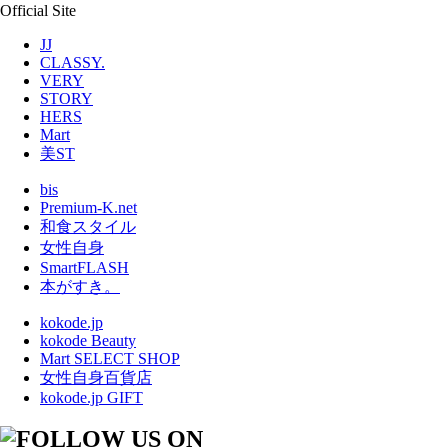
Official Site
JJ
CLASSY.
VERY
STORY
HERS
Mart
美ST
bis
Premium-K.net
和食スタイル
女性自身
SmartFLASH
本がすき。
kokode.jp
kokode Beauty
Mart SELECT SHOP
女性自身百貨店
kokode.jp GIFT