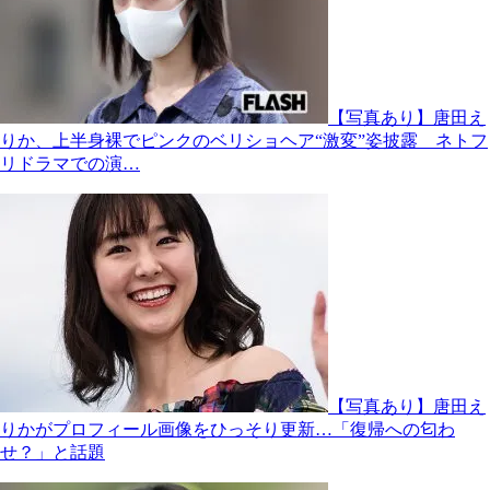
【写真あり】唐田え
りか、上半身裸でピンクのベリショヘア“激変”姿披露 ネトフ
リドラマでの演…
【写真あり】唐田え
りかがプロフィール画像をひっそり更新…「復帰への匂わ
せ？」と話題