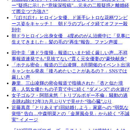
ー”疑惑に示した“意味深投稿”…元夫の二股疑惑と離婚経
て際立つ“力強さ”
『ばけばけ』ヒロイン女優、ド派手レトロな花柄ワンピ
ース姿をキャッチ！ 朝ドラのブレイク経てオファー殺
到中
朝ドラヒロイン出身女優 4度めのがん治療中に「見事に
生えてきました」髪の毛の“再生”報告、ファン声援
田中圭「連ドラ復帰」報道にいまだ続く厳しい声…不祥
事報道連発でも“見捨てない”貫く元女優妻の“豪快献身”
「ホテル密会」報道の三山凌輝、8月開催のイベント出演
キャンセル発表「後ろめたいことがあるの？」SNSでは
厳しい声
趣里、三山凌輝の密会報道で指摘された「杏と似た境
遇」人気女優たちの子育て中に続く “ダメンズ” の火遊び
女子ゴルフ・阿部未悠「トリプルボギー不倫」騒動の過
去跳ね除け2年3カ月ぶりVで見せた“強心臓”ぶり
近藤真彦「とりあえず1回結婚しよう」家庭への “弱気な
覚悟” 告白…中森明菜との「金屏風会見」から続く “不誠
実” イメージ