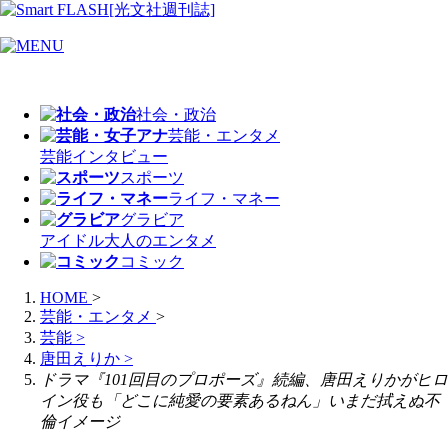
社会・政治
芸能・エンタメ
芸能
インタビュー
スポーツ
ライフ・マネー
グラビア
アイドル
大人のエンタメ
コミック
HOME
>
芸能・エンタメ
>
芸能
>
唐田えりか
>
ドラマ『101回目のプロポーズ』続編、唐田えりかがヒロ
イン役も「どこに純愛の要素あるねん」いまだ拭えぬ不
倫イメージ