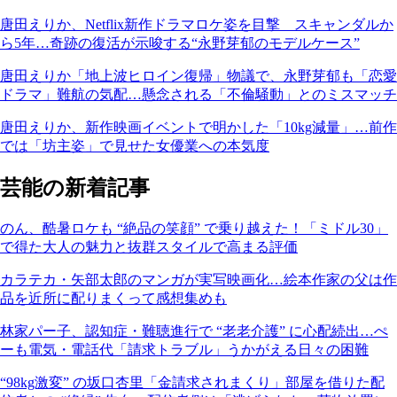
唐田えりか、Netflix新作ドラマロケ姿を目撃 スキャンダルか
ら5年…奇跡の復活が示唆する“永野芽郁のモデルケース”
唐田えりか「地上波ヒロイン復帰」物議で、永野芽郁も「恋愛
ドラマ」難航の気配…懸念される「不倫騒動」とのミスマッチ
唐田えりか、新作映画イベントで明かした「10kg減量」…前作
では「坊主姿」で見せた女優業への本気度
芸能の新着記事
のん、酷暑ロケも “絶品の笑顔” で乗り越えた！「ミドル30」
で得た大人の魅力と抜群スタイルで高まる評価
カラテカ・矢部太郎のマンガが実写映画化…絵本作家の父は作
品を近所に配りまくって感想集めも
林家パー子、認知症・難聴進行で “老老介護” に心配続出…ぺ
ーも電気・電話代「請求トラブル」うかがえる日々の困難
“98kg激変” の坂口杏里「金請求されまくり」部屋を借りた配