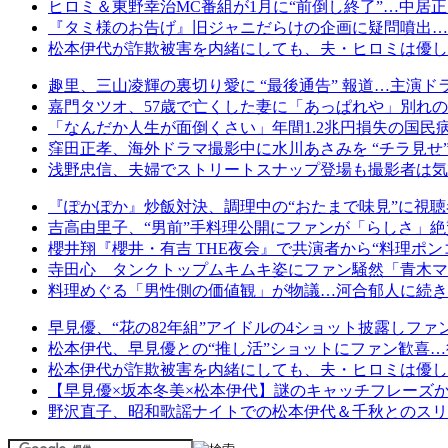
ヒロミ＆東野幸治MC番組が1月に“前倒し終了”…中居
『タミ様のお告げ』旧ジャニだらけの企画に疑問噴出…
松本伊代が詐欺被害を内緒にしても、夫・ヒロミは優し
趣里、三山凌輝の裏切り愛に “最後通告” 報道…主演ド
嘉門タツオ、57歳で亡くした妻に「あっぱれや」別れの
「なんだか人生が面倒くさい」年間1.2兆円損失の国民
窪田正孝、海外ドラマ撮影中に水川あさみを “チラ見せ”
浅野忠信、夫婦でストリートスナップ登場も撮影者は気づ
『ぽかぽか』炒飯対決、調理中の“おたまで味見”に視聴
吉高由里子、“男前”手料理公開にファンが「らしさ」
櫻井翔『櫻井・有吉 THE夜会』で共演者から“料理ポ
寺田心 タンクトップムキムキ姿にファン騒然「青木マ
料理めぐる「男性側の価値観」が物議…河合郁人に続き
早見優、“花の82年組”アイドルの4ショット披露しフ
松本伊代、早見優との“推し活”ショットにファン歓喜…
松本伊代が詐欺被害を内緒にしても、夫・ヒロミは優し
【早見優×坂本冬美×松本伊代】謎のキャッチフレーズ
野沢直子、昭和歌謡ナイトでの松本伊代＆千秋とのスリ