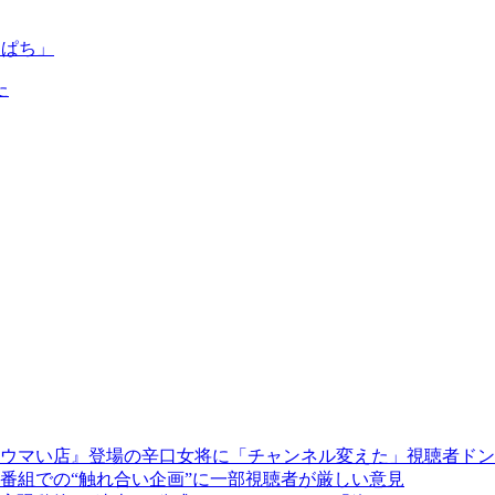
っぱち」
た
ウマい店』登場の辛口女将に「チャンネル変えた」視聴者ドン
番組での“触れ合い企画”に一部視聴者が厳しい意見