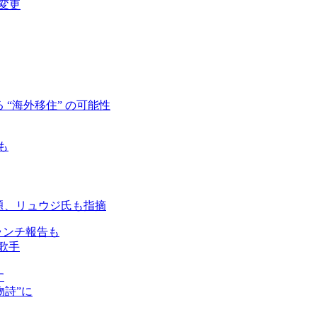
変更
“海外移住” の可能性
も
題、リュウジ氏も指摘
ランチ報告も
歌手
す
詩”に