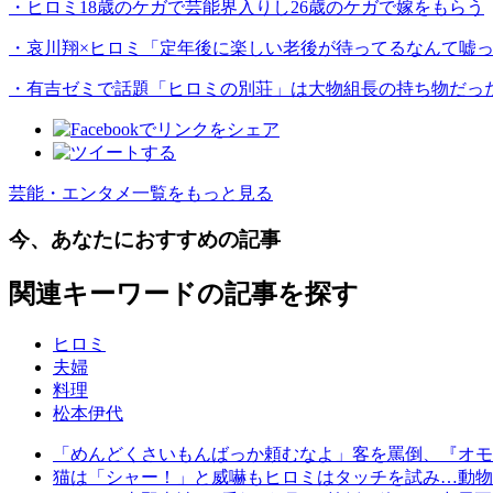
・ヒロミ18歳のケガで芸能界入りし26歳のケガで嫁をもらう
・哀川翔×ヒロミ「定年後に楽しい老後が待ってるなんて嘘
・有吉ゼミで話題「ヒロミの別荘」は大物組長の持ち物だっ
芸能・エンタメ一覧をもっと見る
今、あなたにおすすめの記事
関連キーワードの記事を探す
ヒロミ
夫婦
料理
松本伊代
「めんどくさいもんばっか頼むなよ」客を罵倒、『オモ
猫は「シャー！」と威嚇もヒロミはタッチを試み…動物