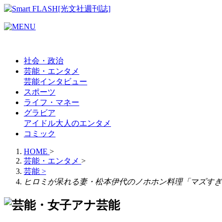
社会・政治
芸能・エンタメ
芸能
インタビュー
スポーツ
ライフ・マネー
グラビア
アイドル
大人のエンタメ
コミック
HOME
>
芸能・エンタメ
>
芸能
>
ヒロミが呆れる妻・松本伊代のノホホン料理「マズすぎ
芸能