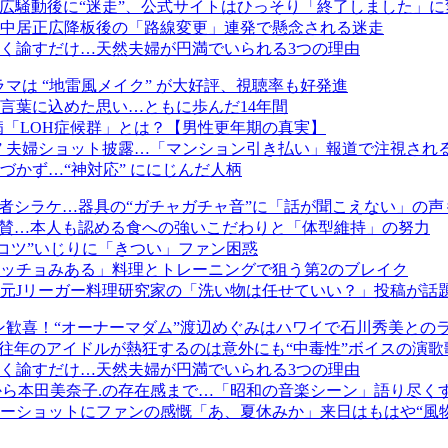
正広騒動後に“迷走”、公式サイトはひっそり「終了しました」に
中居正広降板後の「路線変更」連発で懸念される迷走
く諭すだけ…天然夫婦が円満でいられる3つの理由
ラマは “地雷風メイク” が大好評、視聴率も好発進
言葉に込めた思い…ともに歩んだ14年間
病「LOH症候群」とは？【男性更年期の真実】
 夫婦ショット披露…「マンション引き払い」報道で注視される 
かず…“神対応” ににじんだ人柄
者シラケ…器具の“ガチャガチャ音”に「話が聞こえない」の声
絶賛…本人も認める食への強いこだわりと「体型維持」の努力
ンコツ”いじりに「きつい」ファン困惑
ッチョみある」料理とトレーニングで狙う第2のブレイク
元Jリーガー料理研究家の「洗い物は任せていい？」投稿が話
ァン歓喜！“オーナーマダム”渡辺めぐみはハワイで石川秀美との
往年のアイドルが熱狂するのは意外にも“中毒性”ボイスの演歌
く諭すだけ…天然夫婦が円満でいられる3つの理由
から本田美奈子.の存在感まで…「昭和の音楽シーン」語り尽く
ーショットにファンの感慨「あ、夏休みか」来日はもはや“風物