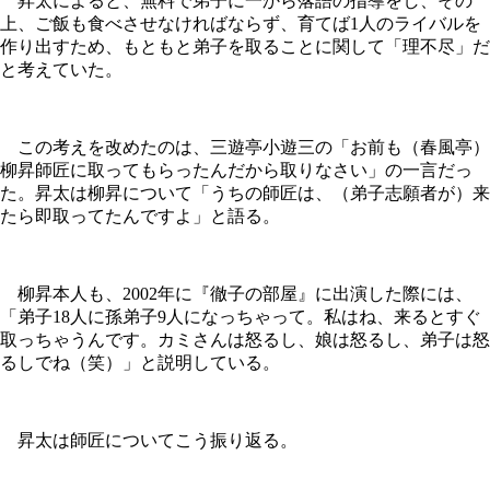
昇太によると、無料で弟子に一から落語の指導をし、その
上、ご飯も食べさせなければならず、育てば1人のライバルを
作り出すため、もともと弟子を取ることに関して「理不尽」だ
と考えていた。
この考えを改めたのは、三遊亭小遊三の「お前も（春風亭）
柳昇師匠に取ってもらったんだから取りなさい」の一言だっ
た。昇太は柳昇について「うちの師匠は、（弟子志願者が）来
たら即取ってたんですよ」と語る。
柳昇本人も、2002年に『徹子の部屋』に出演した際には、
「弟子18人に孫弟子9人になっちゃって。私はね、来るとすぐ
取っちゃうんです。カミさんは怒るし、娘は怒るし、弟子は怒
るしでね（笑）」と説明している。
昇太は師匠についてこう振り返る。