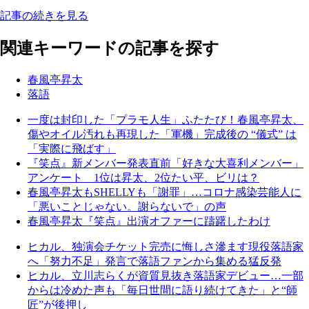
記事の続きを見る
関連キーワードの記事を探す
春風亭昇太
落語
一度は封印した「プラモ人生」ふたたび！春風亭昇太、
傷やオイル汚れも再現した「軍機」完成後の “儀式” は
「実際に飛ばす」
『笑点』新メンバー発表直前「好きな大喜利メンバー」
アンケート 1位は昇太、2位たい平、ビリは？
春風亭昇太もSHELLYも「謝罪」…コロナ感染芸能人に
「悪いことじゃない。謝らないで」の声
春風亭昇太『笑点』出演オファーに躊躇したわけ
ヒカル、独演会チケット完売に悔しさ滲ます現役落語家
へ「努力不足」発言で落語ファンから集める猛反発
ヒカル、立川志らくが資質見抜き落語家デビュー…一部
からは冷めた声も「毎日世間に語り続けてきた」と“師
匠”が後押し