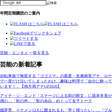
年間定期購読のご案内
芸能・エンタメ 一覧を見る
芸能の新着記事
自転車旅で無双する『ゴゴスマ』の新星・友廣南実アナ、ロケ
で一度だけ泣いてしまったわけ…趣味は料理で「自分に酔って
います！」【地方局アナGP2026】
アイナ・ジ・エンド「ステージに上る前の呪文」に坂本冬美が
感心…「歌の色」「歌の余白」めぐって女子トーク
畑芽育、イケメン12人に囲まれるも「早く帰りたい」…『ブル