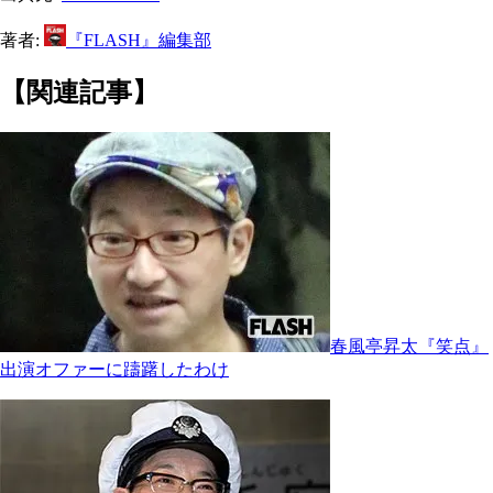
著者:
『FLASH』編集部
【関連記事】
春風亭昇太『笑点』
出演オファーに躊躇したわけ