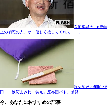
春風亭昇太「8歳年
上の初恋の人」が「優しく接してくれて……」
歌丸師匠は年収1億
円！ 嫉妬まみれ「笑点」座布団バトル勃発
今、あなたにおすすめの記事