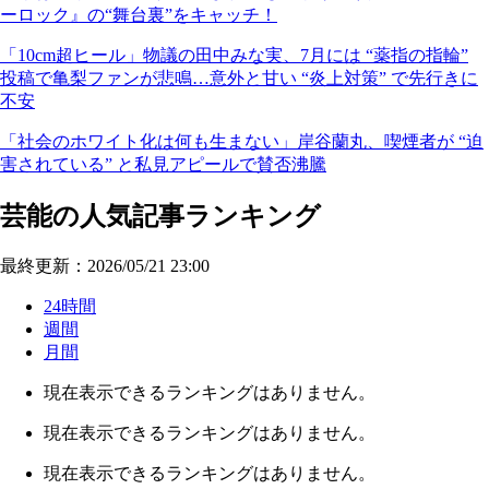
ーロック』の“舞台裏”をキャッチ！
「10cm超ヒール」物議の田中みな実、7月には “薬指の指輪”
投稿で亀梨ファンが悲鳴…意外と甘い “炎上対策” で先行きに
不安
「社会のホワイト化は何も生まない」岸谷蘭丸、喫煙者が “迫
害されている” と私見アピールで賛否沸騰
芸能の人気記事ランキング
最終更新：2026/05/21 23:00
24時間
週間
月間
現在表示できるランキングはありません。
現在表示できるランキングはありません。
現在表示できるランキングはありません。