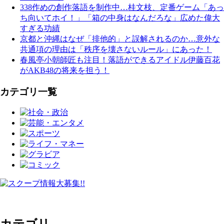
338作めの創作落語を制作中…桂文枝、定番ゲーム「あっ
ち向いてホイ！」「箱の中身はなんだろな」広めた偉大
すぎる功績
京都と沖縄はなぜ「排他的」と誤解されるのか…意外な
共通項の理由は「秩序を壊さないルール」にあった！
春風亭小朝師匠も注目！落語ができるアイドル伊藤百花
がAKB48の将来を担う！
カテゴリ一覧