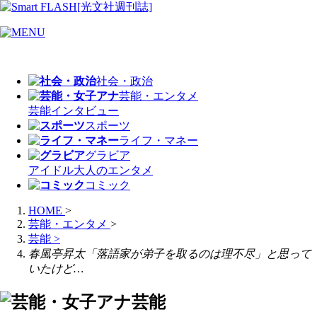
社会・政治
芸能・エンタメ
芸能
インタビュー
スポーツ
ライフ・マネー
グラビア
アイドル
大人のエンタメ
コミック
HOME
>
芸能・エンタメ
>
芸能
>
春風亭昇太「落語家が弟子を取るのは理不尽」と思って
いたけど…
芸能