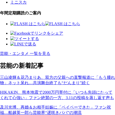
ミニスカ
年間定期購読のご案内
芸能・エンタメ 一覧を見る
芸能の新着記事
三山凌輝＆花乃まりあ、双方の父親への直撃報道に「もう腫れ
物」ネット呆れ…共演舞台終了も“だんまり”続く
HIKAKIN、熊本地震で2000万円寄付に「いつも先頭にたって
くれて心強い」ファン絶賛の一方、3.11の投稿を蒸し返す声も
及川光博、再婚＆お相手妊娠に「ベイベーできた」ファン祝
福…船越英一郎ら芸能界“遅咲きパパ”の潮流