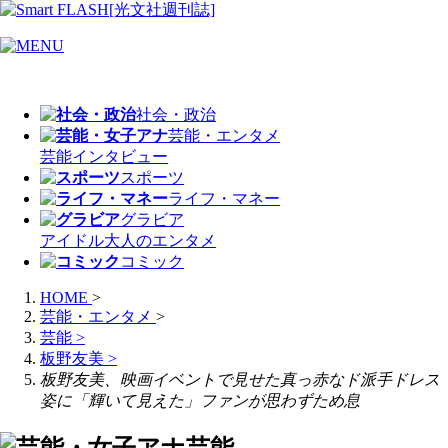
社会・政治
芸能・エンタメ
芸能
インタビュー
スポーツ
ライフ・マネー
グラビア
アイドル
大人のエンタメ
コミック
HOME
>
芸能・エンタメ
>
芸能
>
板野友美
>
板野友美、映画イベントで見せた真っ赤なド派手ドレス
姿に「輝いて見えた」ファンが思わずため息
芸能