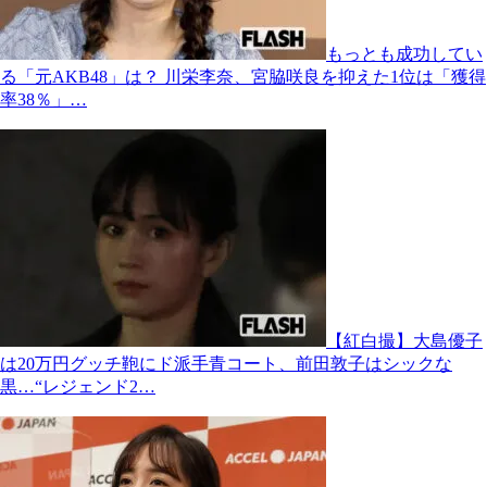
もっとも成功してい
る「元AKB48」は？ 川栄李奈、宮脇咲良を抑えた1位は「獲得
率38％」…
【紅白撮】大島優子
は20万円グッチ鞄にド派手青コート、前田敦子はシックな
黒…“レジェンド2…