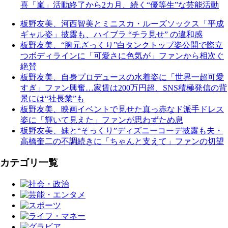
喜「嵐」活動終了から2カ月、続く“優等生”な芸能活動
板野友美、河西智美とミニスカ・ルーズソックス「平成
ギャル姿」披露も、ハイブラ “チラ見せ” の違和感
板野友美、“胸元ざっくり”白タンクトップ姿公開で際立
つボディラインに「可愛さに色気が」ファンから相次ぐ
絶賛
板野友美、自身プロデュースの水着姿に「世界一超可愛
すぎ」ファン興奮…家賃は200万円超、SNS積極発信の背
景には“社長業”も
板野友美、映画イベントで見せた真っ赤なド派手ドレス
姿に「輝いて見えた」ファンが思わずため息
板野友美、妹と“そっくり”ディズニーコーデ披露も夫・
高橋奎二の不調続きに「ちゃんと支えて」ファンの切望
カテゴリ一覧