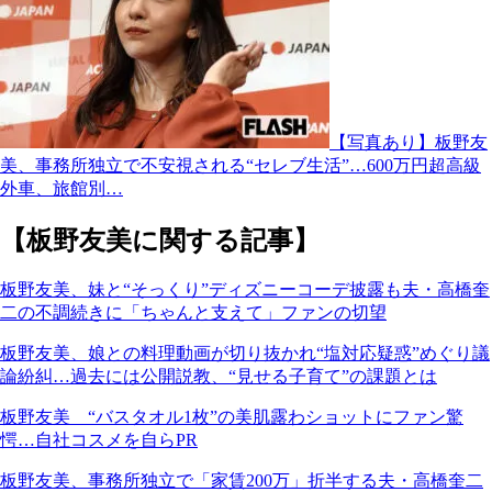
【写真あり】板野友
美、事務所独立で不安視される“セレブ生活”…600万円超高級
外車、旅館別…
【板野友美に関する記事】
板野友美、妹と“そっくり”ディズニーコーデ披露も夫・高橋奎
二の不調続きに「ちゃんと支えて」ファンの切望
板野友美、娘との料理動画が切り抜かれ“塩対応疑惑”めぐり議
論紛糾…過去には公開説教、“見せる子育て”の課題とは
板野友美 “バスタオル1枚”の美肌露わショットにファン驚
愕…自社コスメを自らPR
板野友美、事務所独立で「家賃200万」折半する夫・高橋奎二