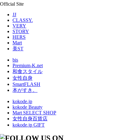
Official Site
JJ
CLASSY.
VERY
STORY
HERS
Mart
美ST
bis
Premium-K.net
和食スタイル
女性自身
SmartFLASH
本がすき。
kokode.jp
kokode Beauty
Mart SELECT SHOP
女性自身百貨店
kokode.jp GIFT