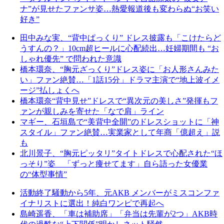
ナ”が見せたファンサ姿…熱愛報道後も変わらぬ“お笑い
好き”
田中みな実、“背中ぱっくり” ドレス披露も「こけたらど
うすんの？」10cm超ヒールに心配続出…妊婦期間も “お
しゃれ優先” で問われた意識
橋本環奈、“胸元ざっくり”ドレス姿に「お人形さんみた
い」ファン絶賛…「1話15分」ドラマ主演で“地上波イメ
ージ”払しょくへ
橋本環奈“背中見せ”ドレスで“異次元の美しさ”発揮もフ
ァンが親しみを寄せた「なで肩」ライン
マギー、石垣島で“美背中全開”のドレスショットに「神
スタイル」ファン絶賛…実業家として年商「億超え」説
も
北川景子、“胸元ピッタリ”タイトドレスで心配された“ほ
っそり”姿 「ずっと痩せてます」自ら語った女優業
の“体型事情”
活動終了騒動から5年、元AKB メンバーがミスコンファ
イナリストに選出！純白ワンピで再起へ
島崎遥香、「車は補助席」「弁当は先輩が2つ」AKB時