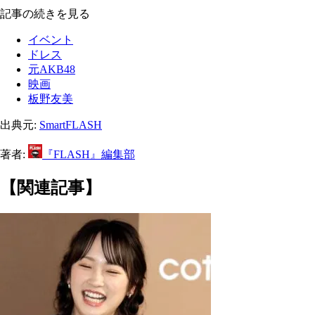
記事の続きを見る
イベント
ドレス
元AKB48
映画
板野友美
出典元:
SmartFLASH
著者:
『FLASH』編集部
【関連記事】