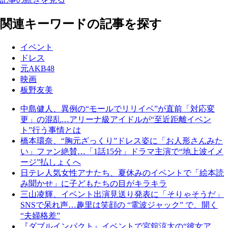
関連キーワードの記事を探す
イベント
ドレス
元AKB48
映画
板野友美
中島健人、異例の“モールでリリイベ”が直前「対応変
更」の混乱…アリーナ級アイドルが“至近距離イベン
ト”行う事情とは
橋本環奈、“胸元ざっくり”ドレス姿に「お人形さんみた
い」ファン絶賛…「1話15分」ドラマ主演で“地上波イメ
ージ”払しょくへ
日テレ人気女性アナたち、夏休みのイベントで「絵本読
み聞かせ」に子どもたちの目がキラキラ
三山凌輝、イベント出演見送り発表に「そりゃそうだ」
SNSで呆れ声…趣里は笑顔の “電波ジャック” で、開く
“夫婦格差”
『ダブルインパクト』イベントで宮舘涼太の“彼女ア