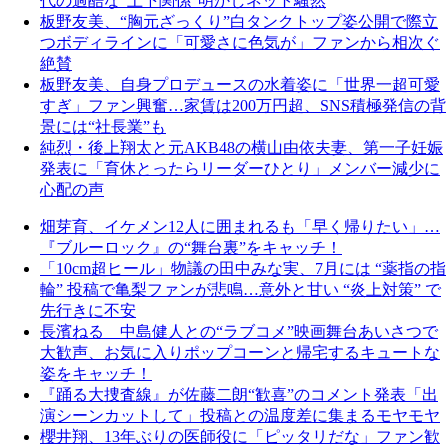
代の過酷な“上下関係”明かしネット騒然
板野友美、“胸元ざっくり”白タンクトップ姿公開で際立
つボディラインに「可愛さに色気が」ファンから相次ぐ
絶賛
板野友美、自身プロデュースの水着姿に「世界一超可愛
すぎ」ファン興奮…家賃は200万円超、SNS積極発信の背
景には“社長業”も
純烈・後上翔太と元AKB48の横山由依夫妻、第一子妊娠
発表に「育休とったらリーダーひとり」メンバー減少に
心配の声
畑芽育、イケメン12人に囲まれるも「早く帰りたい」…
『ブルーロック』の“舞台裏”をキャッチ！
「10cm超ヒール」物議の田中みな実、7月には “薬指の指
輪” 投稿で亀梨ファンが悲鳴…意外と甘い “炎上対策” で
先行きに不安
長濱ねる 中島健人との“ラブコメ”映画舞台あいさつで
大歓声、お気に入りポップコーンと帰宅するキュートな
姿をキャッチ！
『踊る大捜査線』が佐藤二朗“歓喜”のコメント発表「出
演シーンカットして」投稿との温度差に集まるモヤモヤ
櫻井翔、13年ぶりの医師役に「ピッタリだな」ファン歓