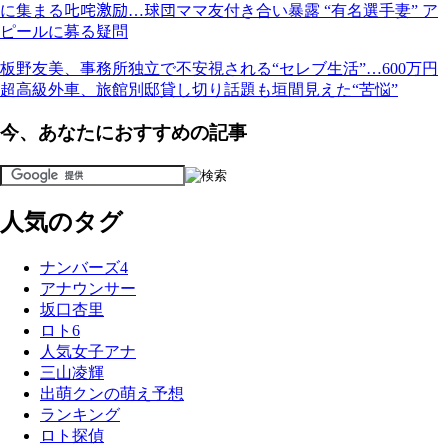
に集まる𠮟咤激励…球団ママ友付き合い暴露 “有名選手妻” ア
ピールに募る疑問
板野友美、事務所独立で不安視される“セレブ生活”…600万円
超高級外車、旅館別邸貸し切り話題も垣間見えた“苦悩”
今、あなたにおすすめの記事
人気のタグ
ナンバーズ4
アナウンサー
坂口杏里
ロト6
人気女子アナ
三山凌輝
出萌クンの萌え予想
ランキング
ロト探偵