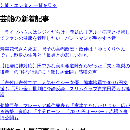
芸能・エンタメ 一覧を見る
芸能の新着記事
「ライブハウスはジジイだらけ」問題のリアル「病院と提携し
てファンの健康を管理したい」バンドマンが明かす本音
寿美花代さん死去、息子の高嶋政宏・政伸は「ゆっくり休ん
で」…献身の生涯と「長男との悲しい別れ」
【妊婦に神対応】田中みな実を報道陣から守った「夫・亀梨の
後輩」の“粋な行動”に「優しさ全開」感嘆の声
「寄付は寄付です」人気セクシー女優、熊本地震で300万円支
援も「汚い金」批判に冷静反論…スリムクラブ真栄田賢らも擁
護
菊地亜美、マレーシア移住発表も「家建てたばかりじゃ」広が
る衝撃…豪邸は「半分ローン」「700万円オーバー」赤裸々事
情公開も