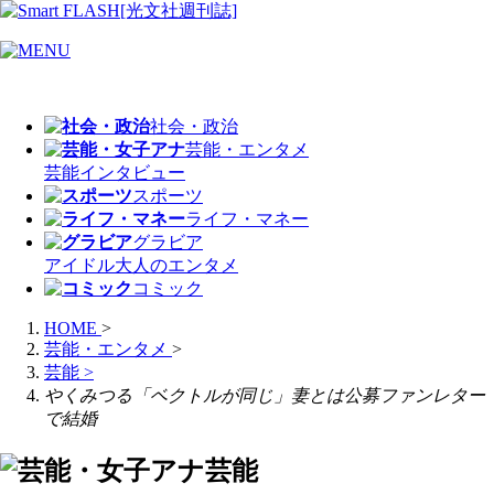
社会・政治
芸能・エンタメ
芸能
インタビュー
スポーツ
ライフ・マネー
グラビア
アイドル
大人のエンタメ
コミック
HOME
>
芸能・エンタメ
>
芸能
>
やくみつる「ベクトルが同じ」妻とは公募ファンレター
で結婚
芸能