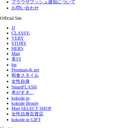
ブラウザプッシュ通知について
お問い合わせ
Official Site
JJ
CLASSY.
VERY
STORY
HERS
Mart
美ST
bis
Premium-K.net
和食スタイル
女性自身
SmartFLASH
本がすき。
kokode.jp
kokode Beauty
Mart SELECT SHOP
女性自身百貨店
kokode.jp GIFT