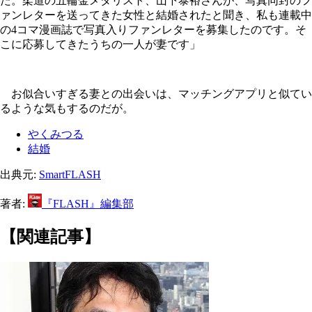
た。柔道の五輪金メダリスト、山下泰裕さんが、写真同封のフ
ァンレターを送ってきた女性と結婚されたと聞き、私も連載中
の4コマ漫画誌で写真入りファンレターを募集したのです。そ
こに応募してきたうちの一人が妻です」
お似合いすぎる妻との出会いは、マッチングアプリと似てい
るような気もするのだが。
やくみつる
結婚
出典元:
SmartFLASH
著者:
『FLASH』編集部
【関連記事】