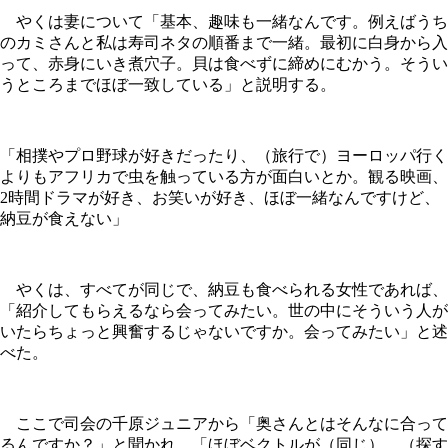
やくは妻について「基本、趣味も一緒なんです。例えばうち
のカミさんと私は寿司ネタの順番まで一緒。最初に白身から入
って、赤身にいき煮穴子。貝は食べずに締めにむかう。そうい
うところまでほぼ一致している」と説明する。
「相撲やプロ野球が好きだったり、（旅行で）ヨーロッパ行く
よりもアフリカで虫を触っている方が面白いとか。観る映画、
2時間ドラマが好き、お笑いが好き、ほぼ一緒なんですけど、
納豆が食えない」
やくは、すべてが同じで、納豆も食べられる女性であれば、
「紹介してもらえるなら会ってみたい。世の中にそういう人が
いたらちょっと興奮するじゃないですか。会ってみたい」と述
べた。
ここで司会の千原ジュニアから「奥さんとはそんなに合って
るんですか？」と聞かれ、「ほぼベクトルが（同じ）。（探す