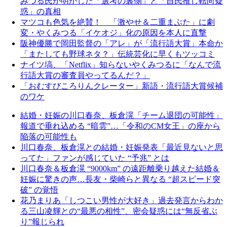
みつる氏が明かした「選考の裏側」と「自民推し転向疑
惑」の真相
マツコも色気を絶賛！ 「激やせ＆二重まぶた」に劇
変・やくみつる「イケオジ」化の原因を本人に直撃
阪神優勝で岡田監督の「アレ」が「流行語大賞」本命か
「またしても野球ネタ？」伝統芸化に早くもツッコミ
ナイツ塙、「Netflix」知らないやくみつるに「なんで流
行語大賞の審査員やってるんだ？」
「おむすびころりんクレーター」新語・流行語大賞候補
のワケ
結婚・妊娠の川口春奈、板倉滉「チーム退団の可能性」
報道で垂れ込める “暗雲”…「令和のCM女王」の座から
陥落の可能性も
川口春奈、板倉滉との結婚・妊娠発表「最近見ないと思
ってた」ファンが感じていた “予兆” とは
川口春奈＆板倉滉 “9000km” の遠距離乗り越えた結婚＆
妊娠に驚きの声…長友・柴崎らと異なる “超スピード突
破” の覚悟
花乃まりあ「しつこい男性が大好き」過去発言からわか
る三山凌輝との“最悪の相性”、密会疑惑には“無反省ぶ
り”報じられ