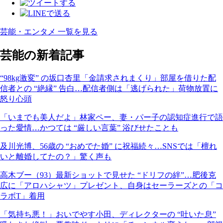
芸能・エンタメ 一覧を見る
芸能の新着記事
“98kg激変” の坂口杏里「金請求されまくり」部屋を借りた配
信者との “絶縁” 告白…配信者側は「逃げられた」荷物放置に
怒り心頭
「いまでも美人だよ」林家ペー、妻・パー子の認知症進行で語
った愛情…かつては “厳しい言葉” 浴びせたことも
及川光博、56歳の “おめでた婚” に祝福続々…SNSでは「檀れ
いと離婚してたの？」驚く声も
高木ブー（93）最新ショットで見せた “ドリフの絆”…肥後克
広に「アロハシャツ」プレゼント、自身はセーラーズとの「コ
ラボT」着用
「気持ち悪！」おいでやす小田、ディレクターの “吐いた息”