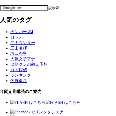
人気のタグ
ナンバーズ4
ロト6
アナウンサー
三山凌輝
坂口杏里
人気女子アナ
出萌クンの萌え予想
ロト探偵
ランキング
佐野勇斗
年間定期購読のご案内