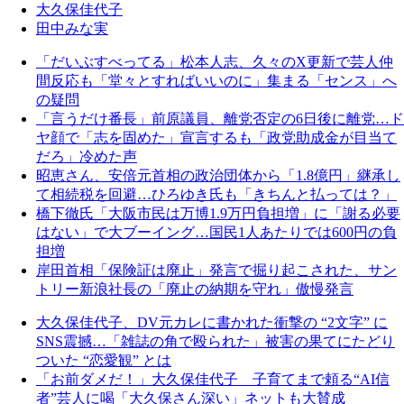
大久保佳代子
田中みな実
「だいぶすべってる」松本人志、久々のX更新で芸人仲
間反応も「堂々とすればいいのに」集まる「センス」へ
の疑問
「言うだけ番長」前原議員、離党否定の6日後に離党…ド
ヤ顔で「志を固めた」宣言するも「政党助成金が目当て
だろ」冷めた声
昭恵さん、安倍元首相の政治団体から「1.8億円」継承し
て相続税を回避…ひろゆき氏も「きちんと払っては？」
橋下徹氏「大阪市民は万博1.9万円負担増」に「謝る必要
はない」で大ブーイング…国民1人あたりでは600円の負
担増
岸田首相「保険証は廃止」発言で掘り起こされた、サン
トリー新浪社長の「廃止の納期を守れ」傲慢発言
大久保佳代子、DV元カレに書かれた衝撃の “2文字” に
SNS震撼…「雑誌の角で殴られた」被害の果てにたどり
ついた “恋愛観” とは
「お前ダメだ！」大久保佳代子 子育てまで頼る“AI信
者”芸人に喝「大久保さん深い」ネットも大賛成