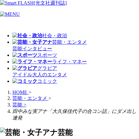
社会・政治
芸能・エンタメ
芸能
インタビュー
スポーツ
ライフ・マネー
グラビア
アイドル
大人のエンタメ
コミック
HOME
>
芸能・エンタメ
>
芸能
>
田中みな実アナ「大久保佳代子の合コン話」にダメ出し
連発
芸能