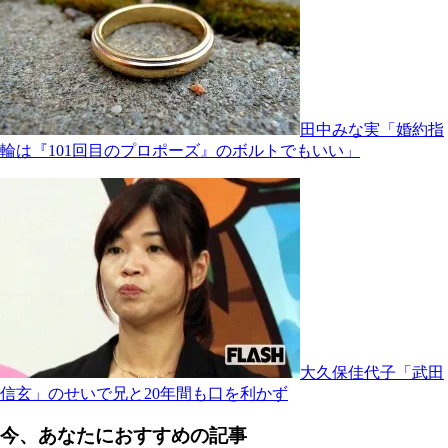
田中みな実「婚約指
輪は『101回目のプロポーズ』のボルトでもいい」
大久保佳代子「武田
信玄」のせいで兄と20年間も口を利かず
今、あなたにおすすめの記事