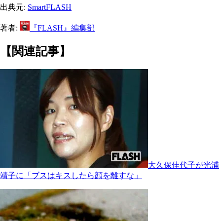
出典元:
SmartFLASH
著者:
『FLASH』編集部
【関連記事】
大久保佳代子が光浦
靖子に「ブスはキスしたら顔を離すな」