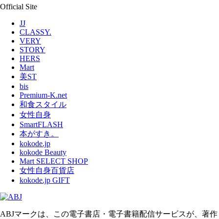
Official Site
JJ
CLASSY.
VERY
STORY
HERS
Mart
美ST
bis
Premium-K.net
和食スタイル
女性自身
SmartFLASH
本がすき。
kokode.jp
kokode Beauty
Mart SELECT SHOP
女性自身百貨店
kokode.jp GIFT
ABJマークは、この電子書店・電子書籍配信サービスが、著作