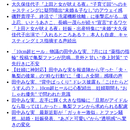
大久保佳代子『上田と女が吠える夜』“子育て回”へのキ
ャスティングに疑問噴出“未婚＆子なし”のアウェイ感
磯野貴理子、終活で「洗濯機断捨離」に衝撃広がる…坂
上忍、いとうあさこ、長嶋一茂らが続々“宣言”するワケ
『上田と女が吠える夜』妊娠・出産特集に“未婚”大久保
佳代子出演で「入れるところある？」本人も自虐、キャ
スティングミス指摘する声続出
「10cm超ヒール」物議の田中みな実、7月には “薬指の指
輪” 投稿で亀梨ファンが悲鳴…意外と甘い “炎上対策” で
先行きに不安
【妊婦に神対応】田中みな実を報道陣から守った「夫・
亀梨の後輩」の“粋な行動”に「優しさ全開」感嘆の声
田中みな実、“背中ぱっくり” ドレス披露も「こけたらど
うすんの？」10cm超ヒールに心配続出…妊婦期間も “お
しゃれ優先” で問われた意識
田中みな実、左手に輝く大きな指輪に「旦那がアイドル
なら取ってほしかった」亀梨ファンから求められる配慮
田中みな実 最新近影が「ガッキー激似」とファン騒
然…結婚・妊娠発表、“あざと可愛い”から“透明感”へ驚
きの変化