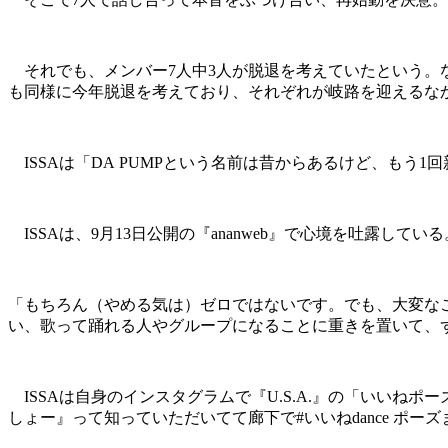
それでも、メンバー7人中3人が脱退を考えていたという。なか
も同様に今年脱退を考えており、それぞれが岐路を迎えるな
ISSAは「DA PUMPという名前は昔からあるけど、もう
ISSAは、9月13日公開の『ananweb』で心境を吐露している
「もちろん（やめる気は）ゼロではないです。でも、大変な
い、歌って踊れる人やグループになることに重きを置いて、ず
ISSAは自身のインスタグラムで『U.S.A.』の「いいねポ
しょー』って知っていただいてて廊下で#いいねdance ポ