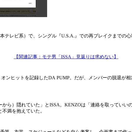
日本テレビ系）で、シングル『U.S.A.』での再ブレイクまでの
【関連記事：モテ男「ISSA」見返りは求めない】
リオンヒットを記録したDA PUMP。だが、メンバーの脱退が
ら）隠れていた」とISSA。KENZOは「連絡を取っていいの
と不満を抱えていた。
予算、衣装、スケジュールなどを自ら考案し、企画書まで作っ