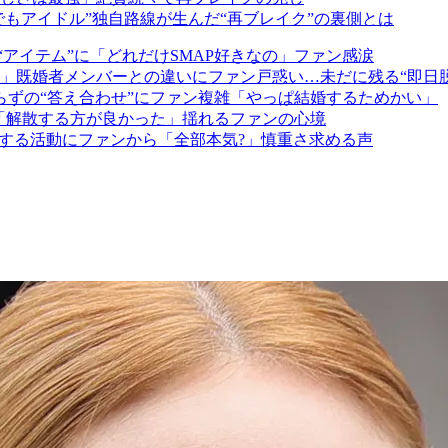
でもアイドル”独自路線が生んだ“再ブレイク”の裏側とは
“アイテム”に「どれだけSMAP好きなの」ファン感涙
」既婚者メンバーとの違いにファン戸惑い…未だに残る“即日脱
らずの“答え合わせ”にファン複雑「やっぱ結婚するためかい」
に「解散する方が良かった」揺れるファンの心境
”する活動にファンから「全部本気?」慎重さ求める声