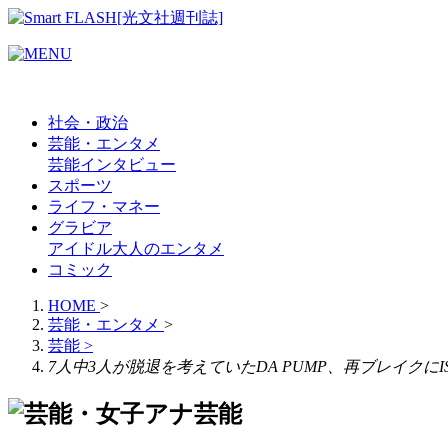
社会・政治
芸能・エンタメ
芸能
インタビュー
スポーツ
ライフ・マネー
グラビア
アイドル
大人のエンタメ
コミック
HOME
>
芸能・エンタメ
>
芸能
>
7人中3人が脱退を考えていたDA PUMP、再ブレイクにIS
芸能