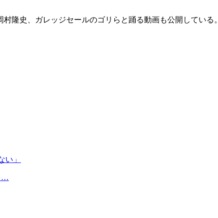
史、ガレッジセールのゴリらと踊る動画も公開している。年末の
ない」
を…