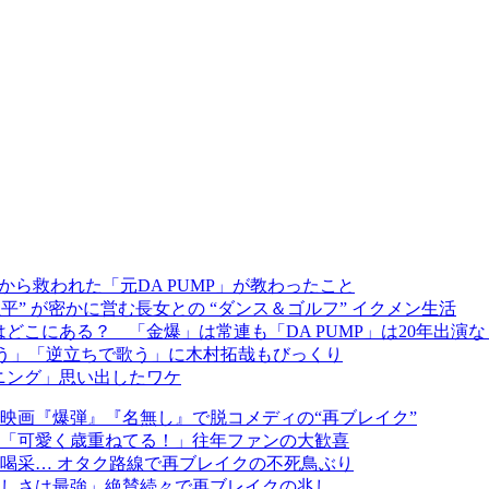
ら救われた「元DA PUMP」が教わったこと
野正平” が密かに営む長女との “ダンス＆ゴルフ” イクメン生活
どこにある？ 「金爆」は常連も「DA PUMP」は20年出演な
で歌う」「逆立ちで歌う」に木村拓哉もびっくり
プニング」思い出したワケ
映画『爆弾』『名無し』で脱コメディの“再ブレイク”
披露「可愛く歳重ねてる！」往年ファンの大歓喜
喝采… オタク路線で再ブレイクの不死鳥ぶり
美しさは最強」絶賛続々で再ブレイクの兆し