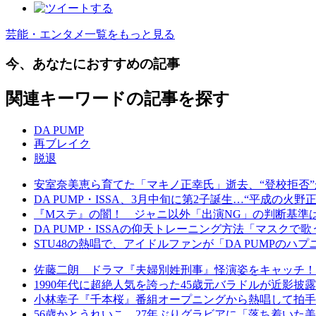
芸能・エンタメ一覧をもっと見る
今、あなたにおすすめの記事
関連キーワードの記事を探す
DA PUMP
再ブレイク
脱退
安室奈美恵ら育てた「マキノ正幸氏」逝去、“登校拒否”か
DA PUMP・ISSA、3月中旬に第2子誕生…“平成の火
『Mステ』の闇！ ジャニ以外「出演NG」の判断基準は
DA PUMP・ISSAの仰天トレーニング方法「マスク
STU48の熱唱で、アイドルファンが「DA PUMPのハ
佐藤二朗 ドラマ『夫婦別姓刑事』怪演姿をキャッチ！
1990年代に超絶人気を誇った45歳元バラドルが近影
小林幸子『千本桜』番組オープニングから熱唱して拍手
56歳かとうれいこ、27年ぶりグラビアに「落ち着いた