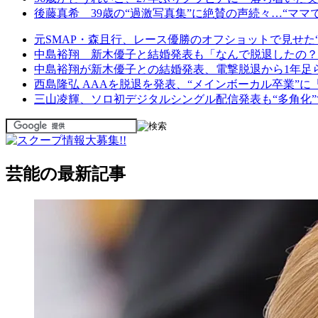
後藤真希 39歳の“過激写真集”に絶賛の声続々…“ママ
元SMAP・森且行、レース優勝のオフショットで見せた
中島裕翔 新木優子と結婚発表も「なんで脱退したの？
中島裕翔が新木優子との結婚発表、電撃脱退から1年足
西島隆弘 AAAを脱退を発表、“メインボーカル卒業”
三山凌輝、ソロ初デジタルシングル配信発表も“多角化
芸能の最新記事