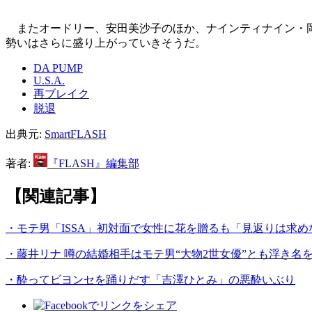
またオードリー、安田美沙子のほか、ナインティナイン・岡村隆
勢いはさらに盛り上がっていきそうだ。
DA PUMP
U.S.A.
再ブレイク
脱退
出典元:
SmartFLASH
著者:
『FLASH』編集部
【関連記事】
・モテ男「ISSA」初対面で女性に花を贈るも「見返りは求め
・藤井リナ 噂の結婚相手はモテ男“大物2世女優”とも浮き名
・酔ってビヨンセを踊りだす「吉澤ひとみ」の悪酔いぶり