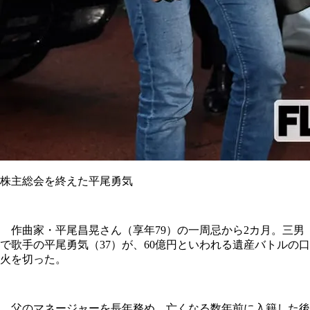
株主総会を終えた平尾勇気
作曲家・平尾昌晃さん（享年79）の一周忌から2カ月。三男
で歌手の平尾勇気（37）が、60億円といわれる遺産バトルの口
火を切った。
父のマネージャーを長年務め、亡くなる数年前に入籍した後