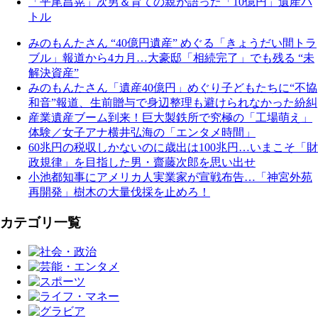
「平尾昌晃」次男＆育ての親が語った「10億円」遺産バ
トル
みのもんたさん “40億円遺産” めぐる「きょうだい間トラ
ブル」報道から4カ月…大豪邸「相続完了」でも残る “未
解決資産”
みのもんたさん「遺産40億円」めぐり子どもたちに“不協
和音”報道、生前贈与で身辺整理も避けられなかった紛糾
産業遺産ブーム到来！巨大製鉄所で究極の「工場萌え」
体験／女子アナ横井弘海の「エンタメ時間」
60兆円の税収しかないのに歳出は100兆円…いまこそ「財
政規律」を目指した男・齋藤次郎を思い出せ
小池都知事にアメリカ人実業家が宣戦布告…「神宮外苑
再開発」樹木の大量伐採を止めろ！
カテゴリ一覧