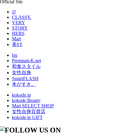
Official Site
JJ
CLASSY.
VERY
STORY
HERS
Mart
美ST
bis
Premium-K.net
和食スタイル
女性自身
SmartFLASH
本がすき。
kokode.jp
kokode Beauty
Mart SELECT SHOP
女性自身百貨店
kokode.jp GIFT