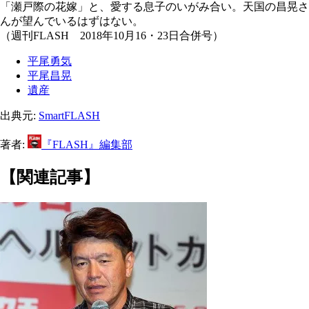
「瀬戸際の花嫁」と、愛する息子のいがみ合い。天国の昌晃さ
んが望んでいるはずはない。
（週刊FLASH 2018年10月16・23日合併号）
平尾勇気
平尾昌晃
遺産
出典元:
SmartFLASH
著者:
『FLASH』編集部
【関連記事】