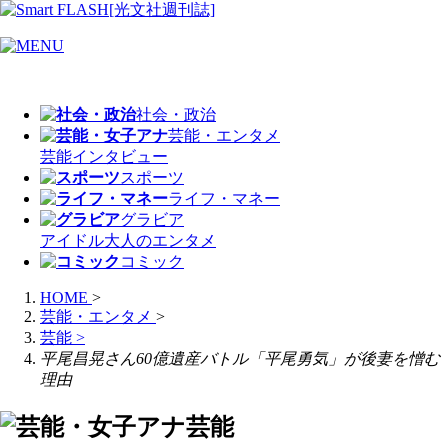
社会・政治
芸能・エンタメ
芸能
インタビュー
スポーツ
ライフ・マネー
グラビア
アイドル
大人のエンタメ
コミック
HOME
>
芸能・エンタメ
>
芸能
>
平尾昌晃さん60億遺産バトル「平尾勇気」が後妻を憎む
理由
芸能