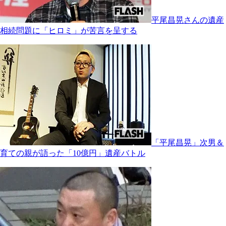
平尾昌晃さんの遺産
相続問題に「ヒロミ」が苦言を呈する
「平尾昌晃」次男＆
育ての親が語った「10億円」遺産バトル