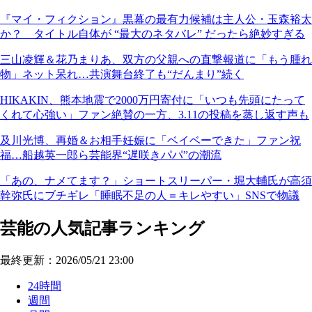
『マイ・フィクション』黒幕の最有力候補は主人公・玉森裕太
か？ タイトル自体が “最大のネタバレ” だったら絶妙すぎる
三山凌輝＆花乃まりあ、双方の父親への直撃報道に「もう腫れ
物」ネット呆れ…共演舞台終了も“だんまり”続く
HIKAKIN、熊本地震で2000万円寄付に「いつも先頭にたって
くれて心強い」ファン絶賛の一方、3.11の投稿を蒸し返す声も
及川光博、再婚＆お相手妊娠に「ベイベーできた」ファン祝
福…船越英一郎ら芸能界“遅咲きパパ”の潮流
「あの、ナメてます？」ショートスリーパー・堀大輔氏が高須
幹弥氏にブチギレ「睡眠不足の人＝キレやすい」SNSで物議
芸能の人気記事ランキング
最終更新：2026/05/21 23:00
24時間
週間