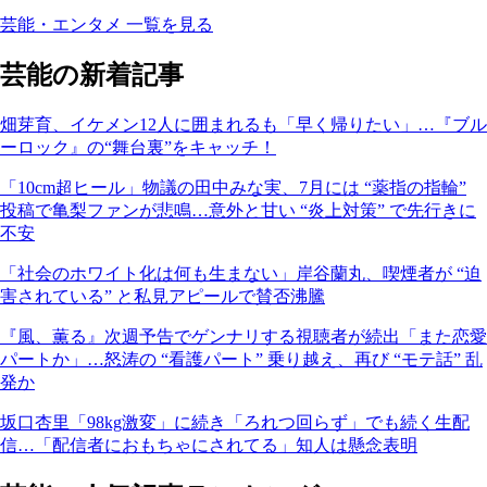
芸能・エンタメ 一覧を見る
芸能の新着記事
畑芽育、イケメン12人に囲まれるも「早く帰りたい」…『ブル
ーロック』の“舞台裏”をキャッチ！
「10cm超ヒール」物議の田中みな実、7月には “薬指の指輪”
投稿で亀梨ファンが悲鳴…意外と甘い “炎上対策” で先行きに
不安
「社会のホワイト化は何も生まない」岸谷蘭丸、喫煙者が “迫
害されている” と私見アピールで賛否沸騰
『風、薫る』次週予告でゲンナリする視聴者が続出「また恋愛
パートか」…怒涛の “看護パート” 乗り越え、再び “モテ話” 乱
発か
坂口杏里「98kg激変」に続き「ろれつ回らず」でも続く生配
信…「配信者におもちゃにされてる」知人は懸念表明