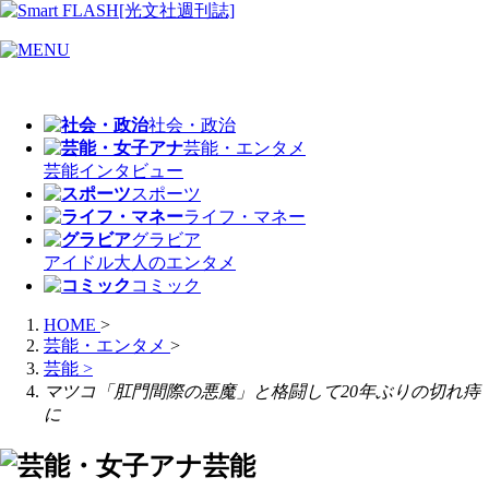
社会・政治
芸能・エンタメ
芸能
インタビュー
スポーツ
ライフ・マネー
グラビア
アイドル
大人のエンタメ
コミック
HOME
>
芸能・エンタメ
>
芸能
>
マツコ「肛門間際の悪魔」と格闘して20年ぶりの切れ痔
に
芸能