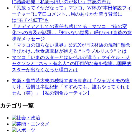
に議論勃発「私怨っぽいのが多い」共感の声も
「民放ってイヤだなって」マツコ、W杯の“本田解説フィ
ーチャー”に辛口コメント…局のありかた問う背景に
は“モチベ低下”も
「メディアとしての責任も感じてる」マツコ “街の変
化”への言及が話題…『知らない世界』呼びかけ直後の意
味深メッセージ
『マツコの知らない世界』公式Xが “取材店の混雑” 懸念
呼びかけ…飲食店取材が抱える “トラブルリスク” とは
マツコ「いまのスターとはレベルが違う」マイケル・ジ
ャクソンと “ネット有名人” の圧倒的な差を指摘…国民的
スターが出なくなった理由とは
文楽・豊竹若太夫の独特すぎる朝食は「ジャガイモの絞
り汁」習慣は半世紀超「すすめても、誰もやってくれま
せん（笑）」【私の朝食ルーティン】
カテゴリ一覧