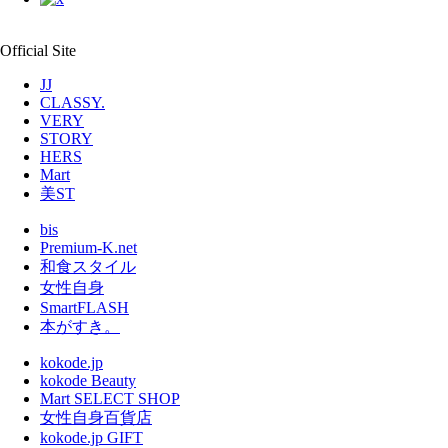
Official Site
JJ
CLASSY.
VERY
STORY
HERS
Mart
美ST
bis
Premium-K.net
和食スタイル
女性自身
SmartFLASH
本がすき。
kokode.jp
kokode Beauty
Mart SELECT SHOP
女性自身百貨店
kokode.jp GIFT