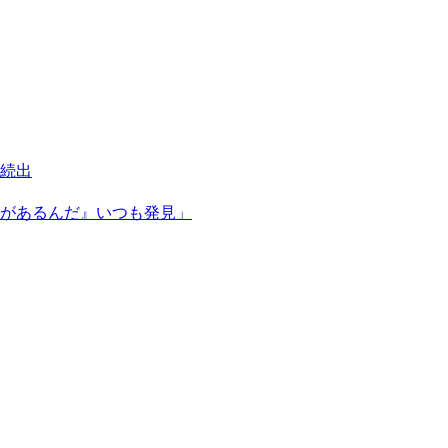
ン続出
があるんだ』いつも発見」