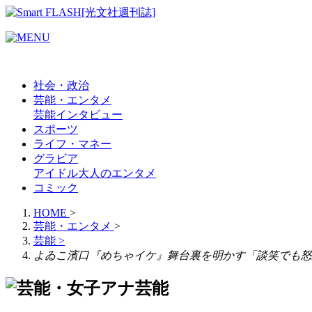
社会・政治
芸能・エンタメ
芸能
インタビュー
スポーツ
ライフ・マネー
グラビア
アイドル
大人のエンタメ
コミック
HOME
>
芸能・エンタメ
>
芸能
>
よゐこ濱口『めちゃイケ』舞台裏を明かす「談笑でも怒
芸能