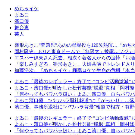
めちゃイケ
よゐこ
濱口優
舞台裏
芸人
雛形あきこ“問題児”あのの母親役を120％熱演…『め
岡村隆史、JO1と東京ドームで「無限大」披露…フジテ
エスパー伊東さん死去、相次ぐ著名人からの追悼「お酒
「楽しみすぎる」雛形あきこ、夫婦共演でトレンド入り
加藤浩次、『めちゃイケ』極寒ロケで生命の危機「本当
よゐこ「最後のレギュラー」終了で “コンビ活動激減” に広
よゐこ・濱口優が明かした松竹芸能“脱退”真相「岡村隆
「何やってもパワハラ扱い」よゐこ濱口優、自らパワハ
よゐこ濱口優 “パワハラ退社報道”に「がっかり」…落
濱口優、事務所退社に“パワハラ背景”報道で相方・有野
よゐこ「最後のレギュラー」終了で “コンビ活動激減” に広
よゐこ・濱口優が明かした松竹芸能“脱退”真相「岡村隆
「何やってもパワハラ扱い」よゐこ濱口優、自らパワハ