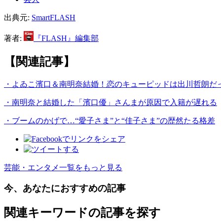
出典元:
SmartFLASH
著者:
『FLASH』編集部
【関連記事】
・よゐこ濱口＆南明奈結婚！恋のキューピッドは出川哲朗だ
・南明奈と結婚した「濱口優」さんまが原因で入籍が遅れる
・ブームのかげで…“愛子さま”と“佳子さま”の歴然たる格差
芸能・エンタメ一覧をもっと見る
今、あなたにおすすめの記事
関連キーワードの記事を探す