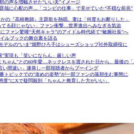
胆の声を増幅させた“いい夫”イメージ
晋哉に心配の声…「コンビの仕事」で見せていた“不穏な前兆”
まさかの『高校教師』主題歌を熱唱、妻は「何度もお断りした」
知ってる顔じゃない」ファン衝撃…世界進出へみなぎる気迫
装にファン驚嘆“天然キャラ”のアイドル時代経て“敏腕社長”へ
イルブックの舞台裏を語る
気モデルの“いま”畑野ひろ子はシューズショップ社外取締役に
演”実現も「笑いにならん」厳しい声
ミちゃん”との60年愛…ネックレスを渡された日から、最後の
言い間違い」連発し一部視聴者からブーイング
番トピックでの“攻めの姿勢”が一部ファンの落胆生む事態に
・態度”にXで疑問殺到「ちゃんと教育した方がいい」