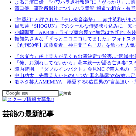
よゐこ濱口優 “パワハラ退社報道”に「がっかり」…落
濱口優、事務所退社に“パワハラ背景”報道で相方・有野
“神番組” と評された『テレ東音楽祭』…赤井英和が
目黒蓮『SHOGUN』でのクールな侍姿映り込みに「
小嶋陽菜「AKB48」ライブ舞台裏で“胸元はち切れ”衣
頓知気さきな「ずっとニコニコしてました」フォトスタ
【創刊50年】加藤夏希、神戸蘭子ら「JJ」を飾った人
『水ダウ』炎上芸人が早くも出演決定で賛否…“因縁共
「俺、お別れしてないから」萩本欽一が語る亡き妻“ス
陣内智則、『ダブルインパクト』会見MCで芸人名の「
中山功太 先輩芸人からのいじめ“匿名暴露”の波紋…定
歌ネタ芸人AMEMIYA 溺愛する8歳長男の“言葉遣い
芸能の最新記事