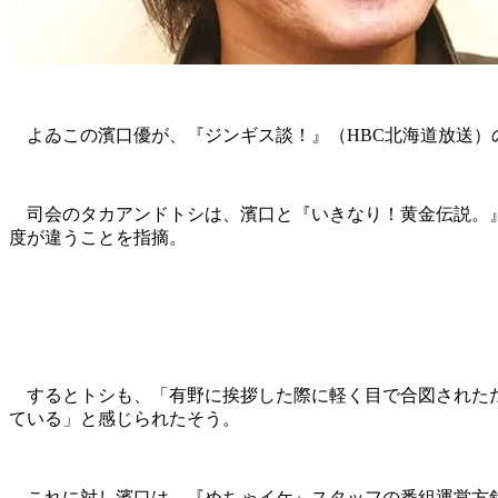
よゐこの濱口優が、『ジンギス談！』（HBC北海道放送）の
司会のタカアンドトシは、濱口と『いきなり！黄金伝説。』
度が違うことを指摘。
するとトシも、「有野に挨拶した際に軽く目で合図されただ
ている」と感じられたそう。
これに対し濱口は、『めちゃイケ』スタッフの番組運営方