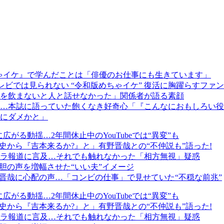
ちゃイケ』で学んだことは「俳優のお仕事にも生きています」
レビでは見られない “令和版めちゃイケ” 復活に胸躍らすファ
を飲まないと人と話せなかった」関係者が語る素顔
…本誌に語っていた飽くなき好奇心「『こんなにおもしろい役
にダメかと」
がる動揺…2年間休止中のYouTubeでは“異変”も
史から『吉本来るか?』と」有野晋哉との“不仲説も”語った!
ラ報道に言及…それでも触れなかった「相方無視」疑惑
胆の声を増幅させた“いい夫”イメージ
晋哉に心配の声…「コンビの仕事」で見せていた“不穏な前兆”
がる動揺…2年間休止中のYouTubeでは“異変”も
史から『吉本来るか?』と」有野晋哉との“不仲説も”語った!
ラ報道に言及…それでも触れなかった「相方無視」疑惑