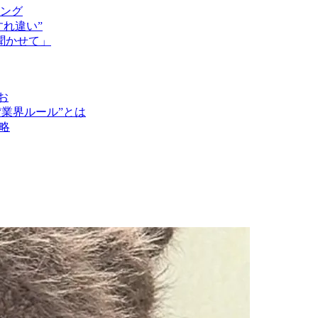
ング
れ違い”
聞かせて」
お
“業界ルール”とは
略