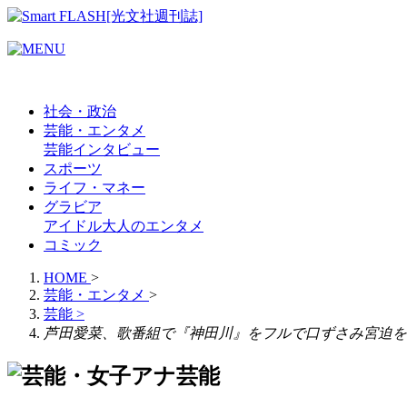
社会・政治
芸能・エンタメ
芸能
インタビュー
スポーツ
ライフ・マネー
グラビア
アイドル
大人のエンタメ
コミック
HOME
>
芸能・エンタメ
>
芸能
>
芦田愛菜、歌番組で『神田川』をフルで口ずさみ宮迫を
芸能