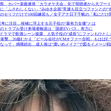
祭、カバー楽曲連発「カラオケ大会」化で視聴者から大ブーイ
に「ふさわしくない」“みゆき企画”常連も目立つファンとの“す
のセリフだけで100回練習も／女子アナ日下千帆の「私にだけ
選考に注目…候補に浮上する元子役の“最有力女優”とは
のトラブル受け来場者輸送は「国産EVバス」有力に
ドラマで飲酒シーン披露、人気子役の“成長”にファンもひとし
に衝撃…20歳むかえ「ビール会社がCMオファー合戦」もはばむ
なって」感嘆続出…成人後は“濃いめメイク”で図るイメージ戦