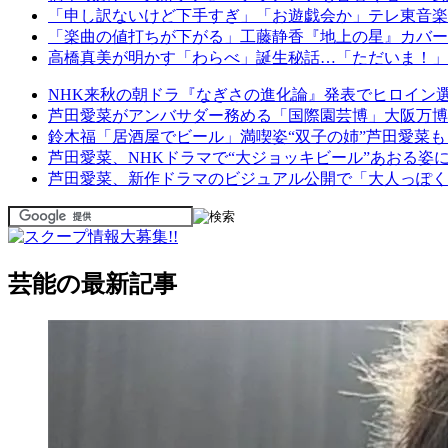
「申し訳ないけど下手すぎ」「お遊戯会か」テレ東音楽
「楽曲の値打ちが下がる」工藤静香『地上の星』カバー
高橋真美が明かす「わらべ」誕生秘話…「ただいま！」
NHK来秋の朝ドラ『なぎさの進化論』発表でヒロイン
芦田愛菜がアンバサダー務める「国際園芸博」大阪万博
鈴木福「居酒屋でビール」満喫姿“双子の姉”芦田愛菜も
芦田愛菜、NHKドラマで“大ジョッキビール”あおる姿
芦田愛菜、新作ドラマのビジュアル公開で「大人っぽく
芸能の最新記事