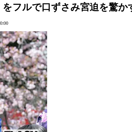
』をフルで口ずさみ宮迫を驚か
:00