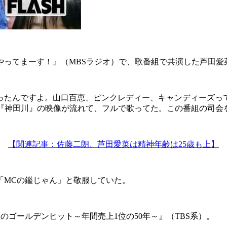
やってまーす！』（MBSラジオ）で、歌番組で共演した芦田愛
ったんですよ。山口百恵、ピンクレディー、キャンディーズっ
の『神田川』の映像が流れて、フルで歌ってた。この番組の司会
【関連記事：佐藤二朗、芦田愛菜は精神年齢は25歳も上】
MCの鑑じゃん」と敬服していた。
のゴールデンヒット～年間売上1位の50年～』（TBS系）。