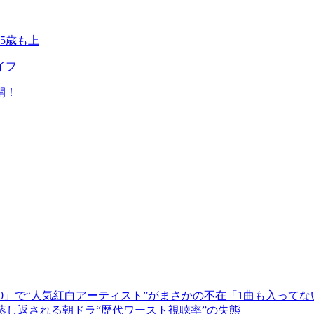
5歳も上
イフ
開！
T100」で“人気紅白アーティスト”がまさかの不在「1曲も入って
蒸し返される朝ドラ“歴代ワースト視聴率”の失態