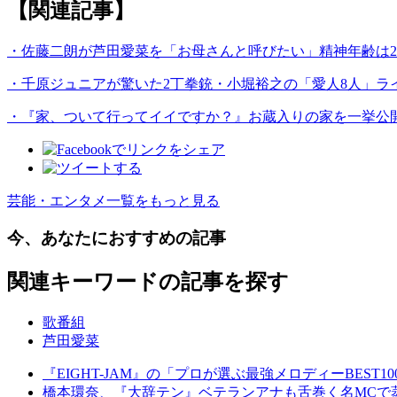
【関連記事】
・佐藤二朗が芦田愛菜を「お母さんと呼びたい」精神年齢は2
・千原ジュニアが驚いた2丁拳銃・小堀裕之の「愛人8人」ラ
・『家、ついて行ってイイですか？』お蔵入りの家を一挙公
芸能・エンタメ一覧をもっと見る
今、あなたにおすすめの記事
関連キーワードの記事を探す
歌番組
芦田愛菜
『EIGHT-JAM』の「プロが選ぶ最強メロディーBES
橋本環奈、『大辞テン』ベテランアナも舌巻く名MCで