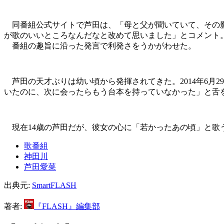
同番組公式サイトで芦田は、「母と父が聞いていて、その影
が歌のいいところなんだなと改めて思いました」とコメント
番組の趣旨に沿った発言で利発さをうかがわせた。
芦田の天才ぶりは幼い頃から発揮されてきた。2014年6月
いたのに、次に会ったらもう台本を持っていなかった」と舌
現在14歳の芦田だが、彼女の心に「若かったあの頃」と歌
歌番組
神田川
芦田愛菜
出典元:
SmartFLASH
著者:
『FLASH』編集部