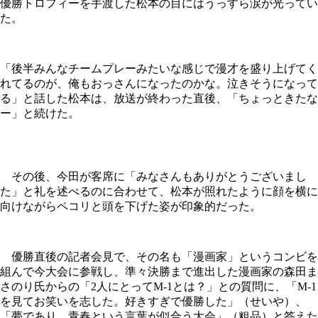
優勝トロフィーを手渡した松本の目にはうっすら涙が光ってい
た。
「後半みんなチームプレーみたいな感じで漫才を盛り上げてく
れてるのが、俺もおっさんになったのかな。泣きそうになって
る」と話した松本は、放送が終わった直後、「ちょっときたな
ー」と続けた。
その後、今田が客席に「みなさんもありがとうございまし
た」と礼を述べるのに合わせて、松本が照れたように顔を横に
向けながらペコリと頭を下げた姿が印象的だった。
優勝直後の記者会見で、その名も「漫画家」というコンビを
組んで今大会に参戦し、準々決勝まで進出した漫画家の森田ま
さのり氏からの「2人にとってM-1とは？」との質問に、「M-1
を見てお笑いを志した。好きすぎで優勝した」（せいや）、
「夢であり、青春という言葉が似合う大会」（粗品）と答えた