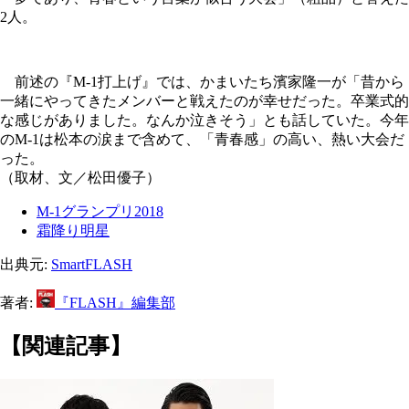
2人。
前述の『M-1打上げ』では、かまいたち濱家隆一が「昔から
一緒にやってきたメンバーと戦えたのが幸せだった。卒業式的
な感じがありました。なんか泣きそう」とも話していた。今年
のM-1は松本の涙まで含めて、「青春感」の高い、熱い大会だ
った。
（取材、文／松田優子）
M-1グランプリ2018
霜降り明星
出典元:
SmartFLASH
著者:
『FLASH』編集部
【関連記事】