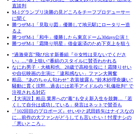
直談判
M-1グランプリ決勝の見どころをチーフプロデューサー
に聞く
勝つぜM-1「見取り図」優勝して地元駅にロータリー造
るよ
勝つぜM-1「和牛」優勝したら東京ドーム30days公演！
勝つぜM-1「霜降り明星」借金返済のため下克上を狙う
“過激発言”飛び出す新番組『※女性は見ないでくださ
い』…“炎上狙い”番組のスタイルに賛否わかれる
なにわ男子・大橋和也、28歳で高校生役に！霜降りせい
や自伝映画の主演に「違和感ない」ファン大興奮
粗品、“あのちゃん匂わせ” 衣装披露も “鈴木紗理奈嫌い”
騒動に貫く沈黙…過去には若手アイドルの “礼儀批判” で
注視される対応
【大演説】粗品 業界への“毒”も交え新入生を鼓舞…「若
くして自分は成功している」発言はネットで賛否も
『102回目のプロポーズ』せいやと武田鉄矢はナイスなの
に…前作の大ファンがどうしても言いたい！忖度ナシの
「悪いところ」