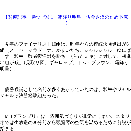
【関連記事：勝つぜM-1「霜降り明星」借金返済のため下克
上】
今年のファイナリスト10組は、昨年からの連続決勝進出が6
組（スーパーマラドーナ、かまいたち、ジャルジャル、ゆにば
ーす、和牛、敗者復活戦を勝ち上がったミキ）に対して、初進
出組が4組（見取り図、ギャロップ、トム・ブラウン、霜降り
明星）。
優勝候補として名前が多くあがっていたのは、和牛やジャル
ジャルら決勝経験組だった。
「M-1グランプリ」は、雰囲気づくりが非常にうまい。スタジ
オでは生放送の20分前から観覧客の空気を温めるために前説が
始まる。