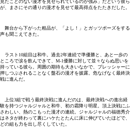
見たことのない漫才を見せられているのが強み」だという彼ら
が、まさにその通りの漫才を見せて最高得点をたたきだした。
舞台から下がった粗品が、「よし！」とガッツポーズをする
声も聞こえてきた。
ラスト10組目は和牛。過去2年連続で準優勝と、あと一歩の
ところで涙を飲んできて、M-1優勝に対して並々ならぬ思いを
持っている彼ら。周囲の期待も大きいなかで、プレッシャーに
押しつぶされることなく盤石の漫才を披露。危なげなく最終決
戦に進んだ。
上位3組で戦う最終決戦に進んだのは、最終決戦への進出経
験を持つジャルジャルと和牛、初の霜降り明星。頂上決戦にふ
さわしい、熱のこもった漫才の連続。ジャルジャルの福徳秀介
はネタが終わって裏にハケたとたんに床に伸びていたほどで、
どの組も力を出し尽くしていた。