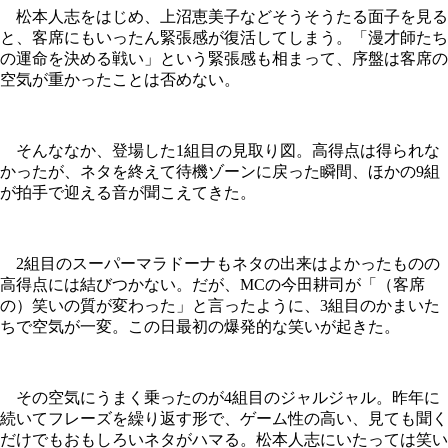
松本人志をはじめ、上沼恵美子などそうそうたる面子を見る
と、客席にもいったん緊張感が復活してしまう。「漫才師たち
の運命を決める戦い」という緊張感も相まって、序盤は客席の
空気が重かったことは否めない。
そんななか、登場した1組目の見取り図。高得点は得られな
かったが、ネタを終えて待機ゾーンに戻った瞬間、ほかの9組
が拍手で迎える音が聞こえてきた。
2組目のスーパーマラドーナもネタの出来はよかったものの
高得点には結びつかない。だが、MCの今田耕司が「（客席
の）笑いの質が変わった」と言ったように、3組目のかまいた
ちで空気が一変。この日最初の爆発的な笑いが起きた。
その空気にうまく乗ったのが4組目のジャルジャル。昨年に
続いてフレーズを繰り返す形で、ゲーム性の高い、見ても聞く
だけでもおもしろいネタがハマる。松本人志にいたっては笑い