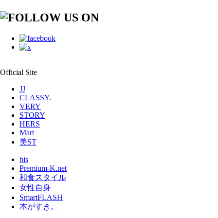
Official Site
JJ
CLASSY.
VERY
STORY
HERS
Mart
美ST
bis
Premium-K.net
和食スタイル
女性自身
SmartFLASH
本がすき。