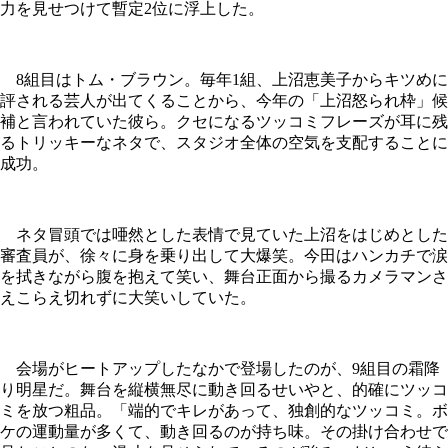
力を見せつけて暫定2位に浮上した。
8組目はトム・ブラウン。毎年1組、上沼恵美子からキツめに
評される芸人が出てくることから、今年の「上沼怒られ枠」候
補と言われていた彼ら。クセになるツッコミフレーズが耳に残
るトリッキーなネタで、スタジオ全体の空気を支配することに
成功。
ネタ冒頭では唖然とした表情で見ていた上沼をはじめとした
審査員が、徐々に身を乗り出して大爆笑。今田はハンカチで涙
を拭きながら腹を抱えて笑い、舞台正面から撮るカメラマンさ
えこらえ切れずに大笑いしていた。
会場がヒートアップしたなかで登場したのが、9組目の霜降
り明星だ。舞台を縦横無尽に動き回るせいやと、的確にツッコ
ミを放つ粗品。「端的でキレがあって、独創的なツッコミ。ボ
ケの運動量が多くて、動き回るのが持ち味。その掛け合わせで