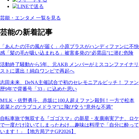
芸能・エンタメ 一覧を見る
芸能の新着記事
「あんたの汗の風が届く」小原ブラスがハンディファンに不快
感「髪の毛が吸い込まれる」被害多発の“必需品”に潜む危険
活動終了騒動から5年、元AKB メンバーがミスコンファイナリ
ストに選出！純白ワンピで再起へ
志田未来、DeNA主催試合で初のセレモニアルピッチ！ ファン
歴9年で背番号「33」に込めた思い
M!LK・佐野勇斗、赤坂に100人超えファン殺到！一方で松本
若菜との“ラブコメドラマ”に飛び交う“意外な不満”
自転車旅で無双する『ゴゴスマ』の新星・友廣南実アナ、ロケ
で一度だけ泣いてしまったわけ…趣味は料理で「自分に酔って
います！」【地方局アナGP2026】