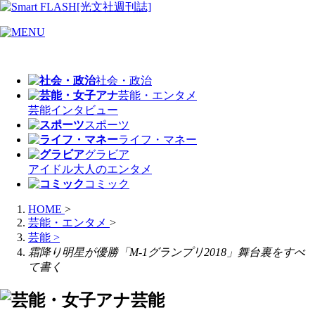
社会・政治
芸能・エンタメ
芸能
インタビュー
スポーツ
ライフ・マネー
グラビア
アイドル
大人のエンタメ
コミック
HOME
>
芸能・エンタメ
>
芸能
>
霜降り明星が優勝「M-1グランプリ2018」舞台裏をすべ
て書く
芸能