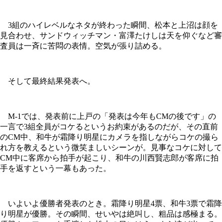
3組のハイレベルなネタが終わった瞬間、松本と上沼は顔を
見合わせ、サンドウィッチマン・富澤たけしは天を仰ぐなど審
査員は一斉に苦悶の表情。空気が張り詰める。
そして最終結果発表へ。
M-1では、発表前に上戸の「発表は今年もCMの後です」の
一言で3組全員がコケるというお約束があるのだが、その直前
のCM中、和牛が霜降り明星にカメラを指しながらコケの撮ら
れ方を教えるという微笑ましいシーンが。見事なコケに対して
CM中に客席から拍手が起こり、和牛の
川西賢志郎
が客席に拍
手を返すという一幕もあった。
いよいよ優勝者発表のとき。霜降り明星4票、和牛3票で霜降
り明星が優勝。その瞬間、せいやは絶叫し、粗品は感極まる。