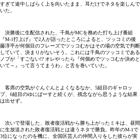
すぎて途中しばらく上を向いたまま、耳だけでネタを楽しんで
いた。
決勝後に生配信された、千鳥がMCを務めた打ち上げ番組
『M-1打上げ』で2人が語ったところによると、ツッコミの後
藤淳平が何個目のフレーズでツッコむかはその場の空気で判断
していて、決まりがないそう。これには千鳥のツッコミである
ノブが「すごない!? オレやったら『何個めでツッコむか決めと
いて～』って言うてまうわ」と舌を巻いていた。
客席の空気がぐんぐんとよくなるなか、5組目のギャロッ
プ、6組目のゆにばーすと続くが、残念ながら思うような結果
は出せず。
次いで登場した、敗者復活戦から勝ち上がったミキは、昼間
に生放送された敗者復活戦とは違うネタで勝負。昨年のM-1で
3位になったのを機に、全国区芸人の仲間入りをした彼らが実