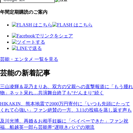
年間定期購読のご案内
芸能・エンタメ 一覧を見る
芸能の新着記事
三山凌輝＆花乃まりあ、双方の父親への直撃報道に「もう腫れ
物」ネット呆れ…共演舞台終了も“だんまり”続く
HIKAKIN、熊本地震で2000万円寄付に「いつも先頭にたって
くれて心強い」ファン絶賛の一方、3.11の投稿を蒸し返す声も
及川光博、再婚＆お相手妊娠に「ベイベーできた」ファン祝
福…船越英一郎ら芸能界“遅咲きパパ”の潮流