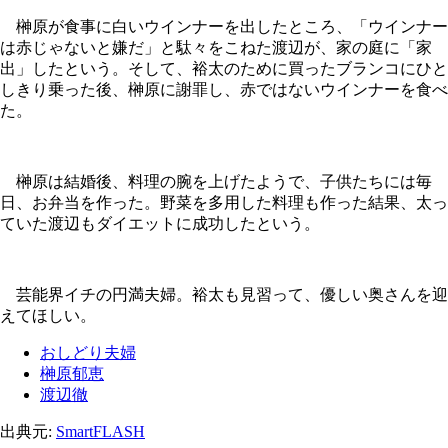
榊原が食事に白いウインナーを出したところ、「ウインナー
は赤じゃないと嫌だ」と駄々をこねた渡辺が、家の庭に「家
出」したという。そして、裕太のために買ったブランコにひと
しきり乗った後、榊原に謝罪し、赤ではないウインナーを食べ
た。
榊原は結婚後、料理の腕を上げたようで、子供たちには毎
日、お弁当を作った。野菜を多用した料理も作った結果、太っ
ていた渡辺もダイエットに成功したという。
芸能界イチの円満夫婦。裕太も見習って、優しい奥さんを迎
えてほしい。
おしどり夫婦
榊原郁恵
渡辺徹
出典元:
SmartFLASH