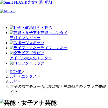
社会・政治
芸能・エンタメ
芸能
インタビュー
スポーツ
ライフ・マネー
グラビア
アイドル
大人のエンタメ
コミック
HOME
>
芸能・エンタメ
>
芸能
>
息子の前でチューも…渡辺徹と榊原郁恵のラブラブ夫婦
ぶり
芸能