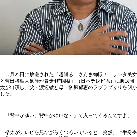
12月25日に放送された『超踊る！さんま御殿！！サンタ美女
と菅田将暉大泉洋が暴走4時間祭』（日本テレビ系）に渡辺裕
太が出演し、父・渡辺徹と母・榊原郁恵のラブラブぶりを明か
した。
「『背中かゆい。背中かゆいな～』て入ってくるんですよ」
裕太がテレビを見ながらくつろいでいると、突然、上半身裸