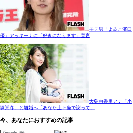
モテ男「よゐこ濱口
優」アッキーナに「好きになります」宣言
大島由香里アナ「小
塚崇彦」と離婚へ「あなた土下座で謝って」
今、あなたにおすすめの記事