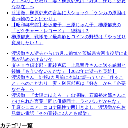
と」へのこだわり 妻・榊原郁恵は「好き」から「必要
な存在」へ
渡辺徹、榊原郁恵の言葉に大ショック「ケンカの原因は
食べ物のことばかり」
【昭和郷愁館】松坂慶子、三原じゅん子、榊原郁恵の
「ピクチャー・レコード」…総額は？
榊原郁恵、戦隊モノ最高齢ヒロインの野望は「やっぱり
変身したい！」
渡辺徹さん逝去から1カ月…追悼で茨城県古河市役所に市
民が詰めかけるワケ
ダチョウ倶楽部・肥後克広 上島竜兵さんに送る感謝と
後悔「もういないんだな」【2022年に逝った英雄】
渡辺徹さん 訃報2カ月前に本誌に語っていた「作るこ
と」へのこだわり 妻・榊原郁恵は「好き」から「必要
な存在」へ
渡辺徹 『太陽にほえろ！』出演時、石原裕次郎さんに
かけられた言葉「同じ俳優同士、ライバルだからな」
千原ジュニア、コロナ陽性で西川きよし、渡辺徹からお
見舞い電話「その直後に2人とも感染」
カテゴリ一覧