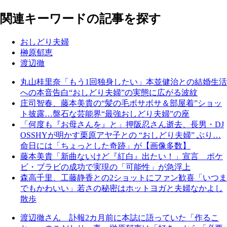
関連キーワードの記事を探す
おしどり夫婦
榊原郁恵
渡辺徹
丸山桂里奈「もう1回独身したい」本並健治との結婚生活
への本音告白“おしどり夫婦”の実態に広がる波紋
庄司智春、藤本美貴の“髪の毛ボサボサ＆部屋着”ショッ
ト披露…盤石な芸能界“最強おしどり夫婦”の座
「何度も『お母さんを』と」押阪忍さん逝去、長男・DJ
OSSHYが明かす栗原アヤ子との “おしどり夫婦” ぶり…
命日には「ちょっとした奇跡」が【画像多数】
藤本美貴「新曲ないけど『紅白』出たい！」宣言 ポケ
ビ・ブラビの成功で実現の「可能性」が急浮上
森高千里、工藤静香との2ショットにファン歓喜「いつま
でもかわいい」若さの秘密はホットヨガと夫婦なかよし
散歩
渡辺徹さん 訃報2カ月前に本誌に語っていた「作るこ