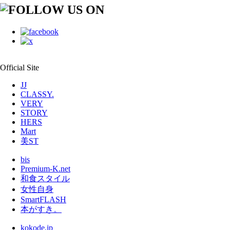
Official Site
JJ
CLASSY.
VERY
STORY
HERS
Mart
美ST
bis
Premium-K.net
和食スタイル
女性自身
SmartFLASH
本がすき。
kokode.jp