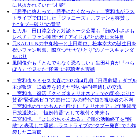
に見抜かれていた“才能”
「勝手に終わって、勝手になくなった」二宮和也がラス
トライブで口にした「ジャニーズ」…ファンも称賛し
た“タブー破り”の背景
ヒカル 田口淳之介と対談トーク公開も「顔の小ささも
レベチ」ファン唖然“ガチアイドル”との差に大注目
元KAT-TUNの中丸雄一と上田竜也、松本幸大の誕生日を
祝いファン興奮、際立つ“ただひとり”のノースキャンダ
ルぶり
風間俊介も「とんでもなく恐ろしい」生田斗真が『べら
ぼう』で見せた“怪演”に視聴者も震撼
二宮和也＆ミセス大森に2027年4月期「日曜劇場」ダブル
主演報道 13歳差を超えた“熱い絆”4年越しの交流
二宮和也 復活『クイズ＄ミリオネア』での司会ぶりに
賛否“緊張感ゼロ”の進行に“みの時代”知る視聴者の不満
二宮和也の“にのもんた”再び！『ミリオネア』2年連続元
日放送決定、“恒例特番”として根付く未来も
二宮和也、『よにのちゃんねる』で嵐の活動終了を“解
散”と表現して騒然…ラストライブの“タブー発言”でも炸
裂した二宮節