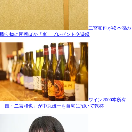
二宮和也が松本潤の
贈り物に困惑ほか「嵐」プレゼント交遊録
ワイン2000本所有
「嵐・二宮和也」が中丸雄一を自宅に招いて乾杯