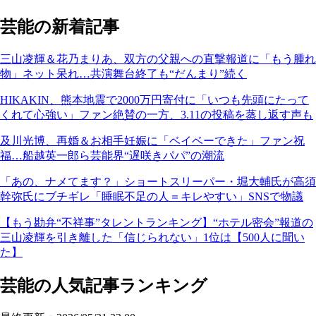
芸能の新着記事
三山凌輝＆花乃まりあ、双方の父親への直撃報道に「もう腫れ
物」ネット呆れ…共演舞台終了も“だんまり”続く
HIKAKIN、熊本地震で2000万円寄付に「いつも先頭にたって
くれて心強い」ファン絶賛の一方、3.11の投稿を蒸し返す声も
及川光博、再婚＆お相手妊娠に「ベイベーできた」ファン祝
福…船越英一郎ら芸能界“遅咲きパパ”の潮流
「あの、ナメてます？」ショートスリーパー・堀大輔氏が高須
幹弥氏にブチギレ「睡眠不足の人＝キレやすい」SNSで物議
【もう勘弁“不祥事”タレントランキング】“ホテル密会”報道の
三山凌輝を引き離した「信じられない」1位は【500人に聞い
た】
芸能の人気記事ランキング