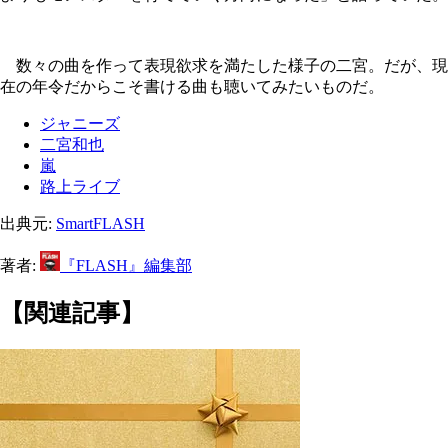
数々の曲を作って表現欲求を満たした様子の二宮。だが、現
在の年令だからこそ書ける曲も聴いてみたいものだ。
ジャニーズ
二宮和也
嵐
路上ライブ
出典元:
SmartFLASH
著者:
『FLASH』編集部
【関連記事】