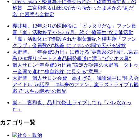
Travis Japan・松倉海斗に寄せられた「後輩力高すぎ」の
称賛 二宮和也＆山田涼介から授かったまさかの“あだ
名”に困惑も全肯定
櫻井翔、13年ぶりの医師役に「ピッタリだな」ファン歓
喜「嵐」活動終了から2カ月、続く“優等生”な芸能活動
「嵐」活動休止で創設された相葉雅紀と櫻井翔「ファン
クラブ」会員数の“格差”にファンの間で広がる波紋
大野智、「年会費3万円」に透ける“実業家の計算”…宮古
島1200坪リゾートと食品開発報道に漂う“ビジネス臭”
個人サロン“年会費3万円超”設定が話題の大野智 タトゥ
ー全開で進む“独自路線”に見える“意思”
大野智 個人サロン会費「高すぎる」議論渦中に“即入会
アイドル”が話題 20年来のファン、嵐ラストライブも観
戦で“スキル継承”の気配
嵐・二宮和也、品川で路上ライブしても「バレなかっ
た」
カテゴリ一覧