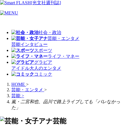
社会・政治
芸能・エンタメ
芸能
インタビュー
スポーツ
ライフ・マネー
グラビア
アイドル
大人のエンタメ
コミック
HOME
>
芸能・エンタメ
>
芸能
>
嵐・二宮和也、品川で路上ライブしても「バレなかっ
た」
芸能