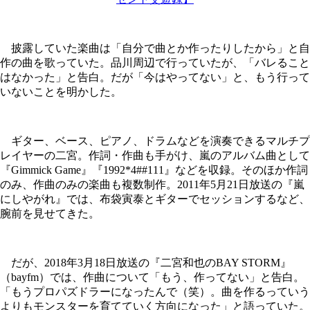
披露していた楽曲は「自分で曲とか作ったりしたから」と自
作の曲を歌っていた。品川周辺で行っていたが、「バレること
はなかった」と告白。だが「今はやってない」と、もう行って
いないことを明かした。
ギター、ベース、ピアノ、ドラムなどを演奏できるマルチプ
レイヤーの二宮。作詞・作曲も手がけ、嵐のアルバム曲として
『Gimmick Game』『1992*4##111』などを収録。そのほか作詞
のみ、作曲のみの楽曲も複数制作。2011年5月21日放送の『嵐
にしやがれ』では、布袋寅泰とギターでセッションするなど、
腕前を見せてきた。
だが、2018年3月18日放送の『二宮和也のBAY STORM』
（bayfm）では、作曲について「もう、作ってない」と告白。
「もうプロパズドラーになったんで（笑）。曲を作るっていう
よりもモンスターを育てていく方向になった」と語っていた。