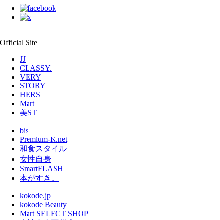
Official Site
JJ
CLASSY.
VERY
STORY
HERS
Mart
美ST
bis
Premium-K.net
和食スタイル
女性自身
SmartFLASH
本がすき。
kokode.jp
kokode Beauty
Mart SELECT SHOP