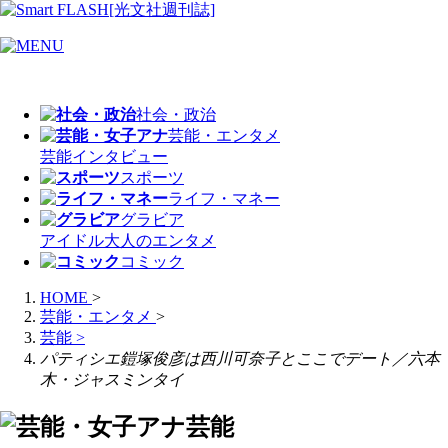
社会・政治
芸能・エンタメ
芸能
インタビュー
スポーツ
ライフ・マネー
グラビア
アイドル
大人のエンタメ
コミック
HOME
>
芸能・エンタメ
>
芸能
>
パティシエ鎧塚俊彦は西川可奈子とここでデート／六本
木・ジャスミンタイ
芸能