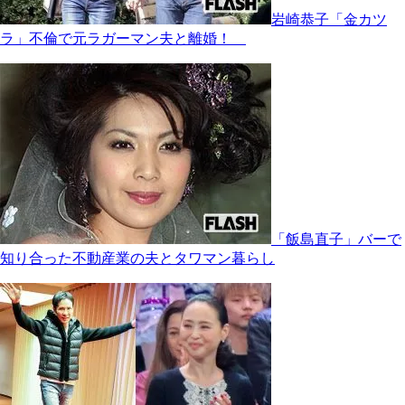
岩崎恭子「金カツ
ラ」不倫で元ラガーマン夫と離婚！
「飯島直子」バーで
知り合った不動産業の夫とタワマン暮らし