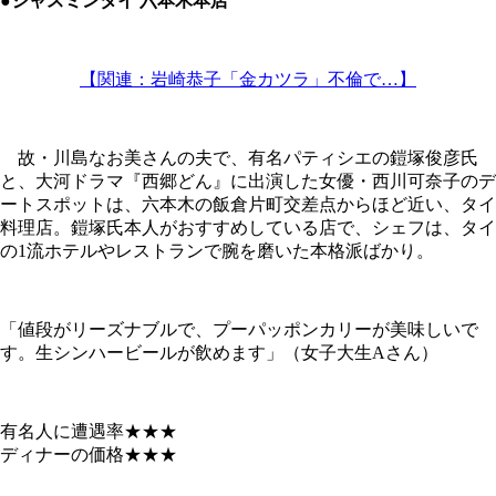
●ジャスミンタイ 六本木本店
【関連：岩崎恭子「金カツラ」不倫で…】
故・川島なお美さんの夫で、有名パティシエの鎧塚俊彦氏
と、大河ドラマ『西郷どん』に出演した女優・西川可奈子のデ
ートスポットは、六本木の飯倉片町交差点からほど近い、タイ
料理店。鎧塚氏本人がおすすめしている店で、シェフは、タイ
の1流ホテルやレストランで腕を磨いた本格派ばかり。
「値段がリーズナブルで、プーパッポンカリーが美味しいで
す。生シンハービールが飲めます」（女子大生Aさん）
有名人に遭遇率★★★
ディナーの価格★★★