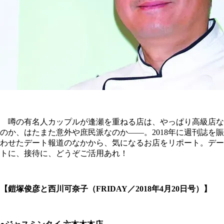
噂の有名人カップルが逢瀬を重ねる店は、やっぱり高級店な
のか、はたまた意外や庶民派なのか――。2018年に週刊誌を賑
わせたデート報道のなかから、気になるお店をリポート。デー
トに、接待に、どうぞご活用あれ！
【鎧塚俊彦と西川可奈子（FRIDAY／2018年4月20日号）】