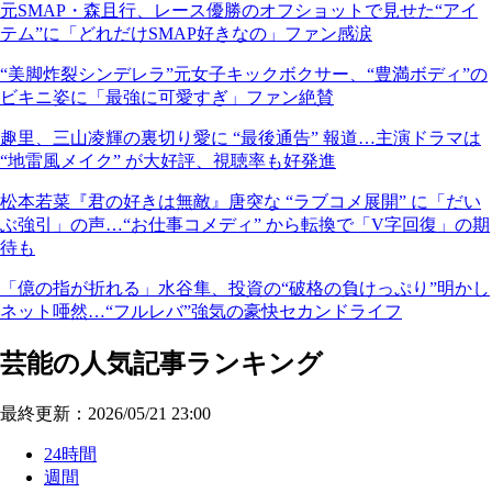
元SMAP・森且行、レース優勝のオフショットで見せた“アイ
テム”に「どれだけSMAP好きなの」ファン感涙
“美脚炸裂シンデレラ”元女子キックボクサー、“豊満ボディ”の
ビキニ姿に「最強に可愛すぎ」ファン絶賛
趣里、三山凌輝の裏切り愛に “最後通告” 報道…主演ドラマは
“地雷風メイク” が大好評、視聴率も好発進
松本若菜『君の好きは無敵』唐突な “ラブコメ展開” に「だい
ぶ強引」の声…“お仕事コメディ” から転換で「V字回復」の期
待も
「億の指が折れる」水谷隼、投資の“破格の負けっぷり”明かし
ネット唖然…“フルレバ”強気の豪快セカンドライフ
芸能の人気記事ランキング
最終更新：2026/05/21 23:00
24時間
週間