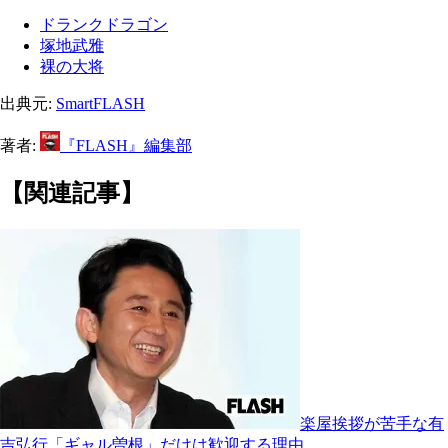
ドランクドラゴン
塚地武雅
裸の大将
出典元:
SmartFLASH
著者:
『FLASH』編集部
【関連記事】
楽屋挨拶が苦手な有
吉弘行「ギャル曽根」だけは歓迎する理由