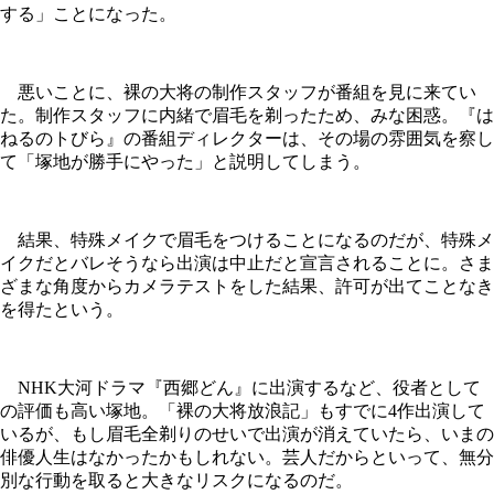
する」ことになった。
悪いことに、裸の大将の制作スタッフが番組を見に来てい
た。制作スタッフに内緒で眉毛を剃ったため、みな困惑。『は
ねるのトびら』の番組ディレクターは、その場の雰囲気を察し
て「塚地が勝手にやった」と説明してしまう。
結果、特殊メイクで眉毛をつけることになるのだが、特殊メ
イクだとバレそうなら出演は中止だと宣言されることに。さま
ざまな角度からカメラテストをした結果、許可が出てことなき
を得たという。
NHK大河ドラマ『西郷どん』に出演するなど、役者として
の評価も高い塚地。「裸の大将放浪記」もすでに4作出演して
いるが、もし眉毛全剃りのせいで出演が消えていたら、いまの
俳優人生はなかったかもしれない。芸人だからといって、無分
別な行動を取ると大きなリスクになるのだ。