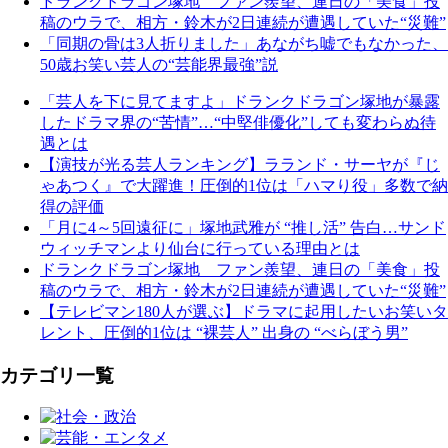
ドランクドラゴン塚地 ファン羨望、連日の「美食」投
稿のウラで、相方・鈴木が2日連続が遭遇していた“災難”
「同期の骨は3人折りました」あながち嘘でもなかった、
50歳お笑い芸人の“芸能界最強”説
「芸人を下に見てますよ」ドランクドラゴン塚地が暴露
したドラマ界の“苦情”…“中堅俳優化”しても変わらぬ待
遇とは
【演技が光る芸人ランキング】ラランド・サーヤが『じ
ゃあつく』で大躍進！圧倒的1位は「ハマり役」多数で納
得の評価
「月に4～5回遠征に」塚地武雅が “推し活” 告白…サンド
ウィッチマンより仙台に行っている理由とは
ドランクドラゴン塚地 ファン羨望、連日の「美食」投
稿のウラで、相方・鈴木が2日連続が遭遇していた“災難”
【テレビマン180人が選ぶ】ドラマに起用したいお笑いタ
レント、圧倒的1位は “裸芸人” 出身の “べらぼう男”
カテゴリ一覧