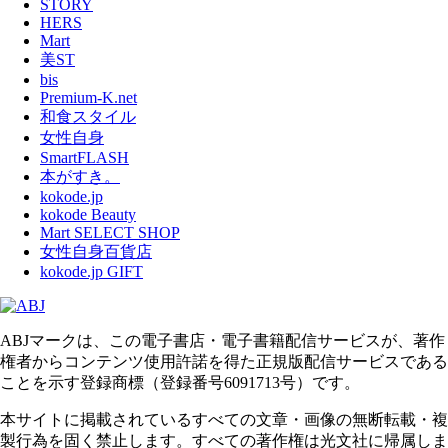
STORY
HERS
Mart
美ST
bis
Premium-K.net
和食スタイル
女性自身
SmartFLASH
本がすき。
kokode.jp
kokode Beauty
Mart SELECT SHOP
女性自身百貨店
kokode.jp GIFT
ABJマークは、この電子書店・電子書籍配信サービスが、著作
権者からコンテンツ使用許諾を得た正規版配信サービスである
ことを示す登録商標（登録番号6091713号）です。
本サイトに掲載されているすべての文章・画像の無断転載・複
製行為を固く禁止します。すべての著作権は光文社に帰属しま