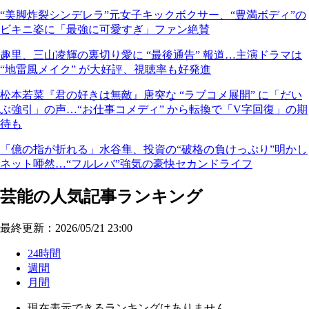
“美脚炸裂シンデレラ”元女子キックボクサー、“豊満ボディ”の
ビキニ姿に「最強に可愛すぎ」ファン絶賛
趣里、三山凌輝の裏切り愛に “最後通告” 報道…主演ドラマは
“地雷風メイク” が大好評、視聴率も好発進
松本若菜『君の好きは無敵』唐突な “ラブコメ展開” に「だい
ぶ強引」の声…“お仕事コメディ” から転換で「V字回復」の期
待も
「億の指が折れる」水谷隼、投資の“破格の負けっぷり”明かし
ネット唖然…“フルレバ”強気の豪快セカンドライフ
芸能の人気記事ランキング
最終更新：2026/05/21 23:00
24時間
週間
月間
現在表示できるランキングはありません。