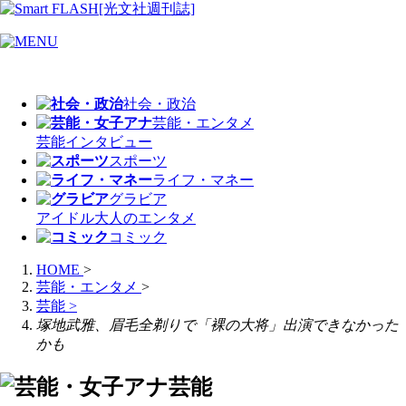
社会・政治
芸能・エンタメ
芸能
インタビュー
スポーツ
ライフ・マネー
グラビア
アイドル
大人のエンタメ
コミック
HOME
>
芸能・エンタメ
>
芸能
>
塚地武雅、眉毛全剃りで「裸の大将」出演できなかった
かも
芸能