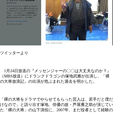
ツイッターより
1月24日放送の『メッセンジャーの〇〇は大丈夫なのか？』
（MBS放送）にドランクドラゴンの塚地武雅が出演し、「裸
の大将放浪記」の出演が危ぶまれた過去を明かした。
「裸の大将をドラマでやらせてもらった芸人は、若手だと僕だ
けなので」と語り出す塚地。俳優の故・芦屋雁之助が演じてい
た「裸の大将」の山下清役に、2007年、まだ役者として経験の