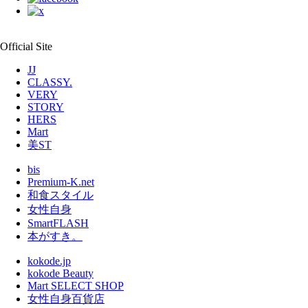
Official Site
JJ
CLASSY.
VERY
STORY
HERS
Mart
美ST
bis
Premium-K.net
和食スタイル
女性自身
SmartFLASH
本がすき。
kokode.jp
kokode Beauty
Mart SELECT SHOP
女性自身百貨店