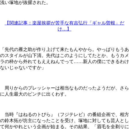
浅い塚地が抜擢された。
【関連記事：楽屋挨拶が苦手な有吉弘行「ギャル曽根」だ
け…】
「先代の雁之助が作り上げて来たもんやから。やっぱりもうあ
のスタイルが山下清。先代はこのようにしてたとか、もうカメ
ラの枠から外れてもええねんでって……新人の僕にできるわけ
ないじゃないですか」
周りからのプレッシャーは相当なものだったようだが、さら
に人生最大のピンチに出くわす。
当時『はねるのトびら』（フジテレビ）の番組企画で、相方
の鈴木拓が坊主になったことを受け、塚地に対しても芸人とし
て何かやれという企画が始まる。その結果、「眉毛を全剃りに