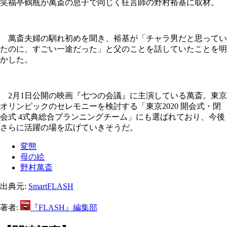
笑福亭鶴瓶が萬斎の息子で同じく狂言師の野村裕基に取材。
萬斎夫婦の馴れ初めを聞き、裕基が「チャラ男だと思ってい
たのに、すごい一途だった」と父のことを話していたことを明
かした。
2月1日公開の映画『七つの会議』に主演している萬斎。東京
オリンピックのセレモニーを検討する「東京2020 開会式・閉
会式 4式典総合プランニングチーム」にも選ばれており、今後
さらに活躍の場を広げていきそうだ。
変態
母の絵
野村萬斎
出典元:
SmartFLASH
著者:
『FLASH』編集部