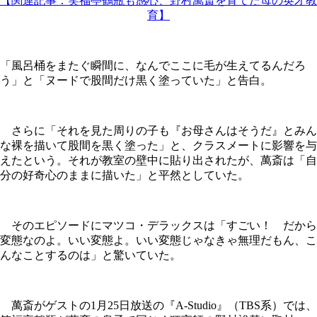
【関連記事：笑福亭鶴瓶も感心、野村萬斎を育てた母の英才教
育】
「風呂桶をまたぐ瞬間に、なんでここに毛が生えてるんだろ
う」と「ヌードで股間だけ黒く塗っていた」と告白。
さらに「それを見た周りの子も『お母さんはそうだ』とみん
な裸を描いて股間を黒く塗った」と、クラスメートに影響を与
えたという。それが教室の壁中に貼り出されたが、萬斎は「自
分の好奇心のままに描いた」と平然としていた。
そのエピソードにマツコ・デラックスは「すごい！ だから
変態なのよ。いい変態よ。いい変態じゃなきゃ無理だもん、こ
んなことするのは」と驚いていた。
萬斎がゲストの1月25日放送の『A-Studio』（TBS系）では、