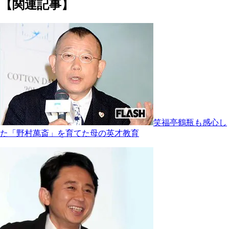
【関連記事】
笑福亭鶴瓶も感心し
た「野村萬斎」を育てた母の英才教育