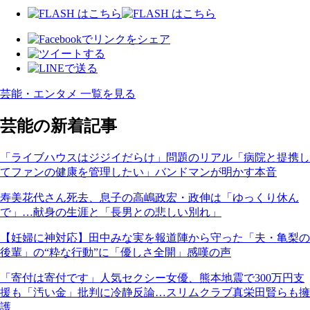
芸能・エンタメ 一覧を見る
芸能の新着記事
「ライブハウスはジジイだらけ」問題のリアル「病院と提携し
てファンの健康を管理したい」バンドマンが明かす本音
寿美花代さん死去、息子の高嶋政宏・政伸は「ゆっくり休ん
で」…献身の生涯と「長男との悲しい別れ」
【妊婦に神対応】田中みな実を報道陣から守った「夫・亀梨の
後輩」の“粋な行動”に「優しさ全開」感嘆の声
「寄付は寄付です」人気セクシー女優、熊本地震で300万円支
援も「汚い金」批判に冷静反論…スリムクラブ真栄田賢らも擁
護