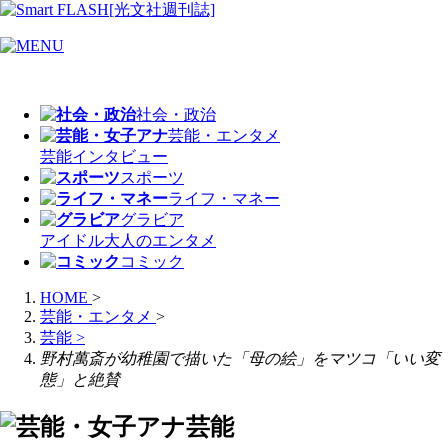
社会・政治
芸能・エンタメ
芸能
インタビュー
スポーツ
ライフ・マネー
グラビア
アイドル
大人のエンタメ
コミック
HOME
>
芸能・エンタメ
>
芸能
>
野村萬斎が幼稚園で描いた「母の絵」をマツコ「いい変
態」と絶賛
芸能