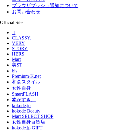
ブラウザプッシュ通知について
お問い合わせ
Official Site
JJ
CLASSY.
VERY
STORY
HERS
Mart
美ST
bis
Premium-K.net
和食スタイル
女性自身
SmartFLASH
本がすき。
kokode.jp
kokode Beauty
Mart SELECT SHOP
女性自身百貨店
kokode.jp GIFT