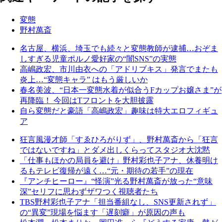
変態
野村萬斎
名古屋、横浜、埼玉でも続々と変態教師が逮捕…おぞま
しすぎる児童ポルノ愛好家の“闇SNS”の実態
高嶋政宏、市川由衣への「アドリブキス」発言でまたも
炎上…“変態キャラ” はもう厳しいか
春名美波、“日本一変態水着が似合うFカップお嬢さま”が
再降臨！ 今回はTフロントを大胆披露
自ら変態だと豪語「高嶋政宏」趣味は特大エロフィギュ
ア
狂言風漫才師「すゑひろがりず」、野村萬斎から「狂言
ではないですね」とダメ出しくらってスタジオ大沈黙
「仕事もほかの局員を避け」野村彩也子アナ、休養明け
るもテレビ復帰が遠く…“元・期待の若手”の現在
『アンチヒーロー』“怪演”光る野村萬斎が放った“意味
深”セリフに思わずザワつく視聴者たち
TBS野村彩也子アナ「担当番組なし、SNS更新されず」
の“異変”現場を悩ます「遅刻癖」が原因の声も