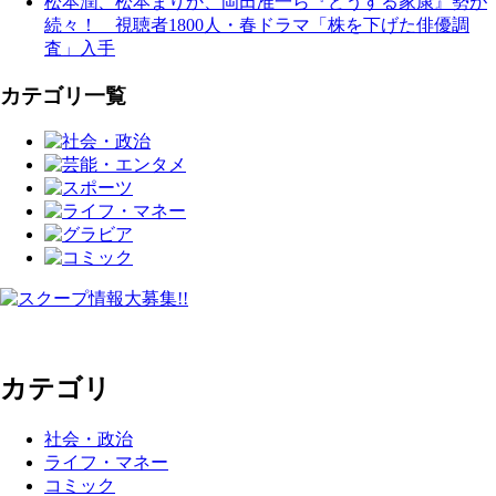
松本潤、松本まりか、岡田准一ら『どうする家康』勢が
続々！ 視聴者1800人・春ドラマ「株を下げた俳優調
査」入手
カテゴリ一覧
カテゴリ
社会・政治
ライフ・マネー
コミック